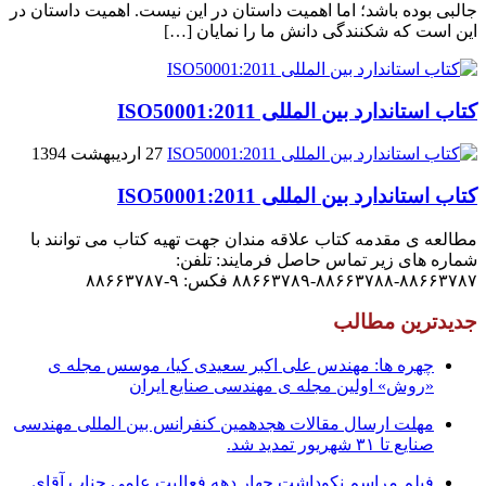
جالبى بوده باشد؛ اما اهمیت داستان در این نیست. اهمیت داستان در
این است که شکنندگى دانش ما را نمایان […]
کتاب استاندارد بین المللی ISO50001:2011
27 اردیبهشت 1394
کتاب استاندارد بین المللی ISO50001:2011
مطالعه ی مقدمه کتاب علاقه مندان جهت تهیه کتاب می توانند با
شماره های زیر تماس حاصل فرمایند: تلفن:
۸۸۶۶۳۷۸۷-۸۸۶۶۳۷۸۸-۸۸۶۶۳۷۸۹ فکس: ۹-۸۸۶۶۳۷۸۷
جدیدترین مطالب
چهره ها: مهندس علی اکبر سعیدی کیا، موسس مجله ی
«روش» اولین مجله ی مهندسی صنایع ایران
مهلت ارسال مقالات هجدهمین کنفرانس بین المللی مهندسی
صنایع تا ۳۱ شهریور تمدید شد.
فیلم مراسم نکوداشت چهار دهه فعالیت علمی جناب آقای