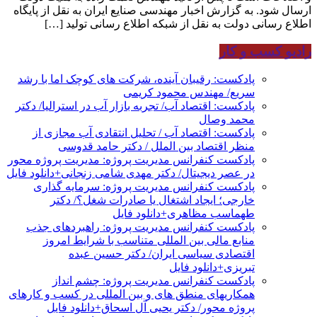
ارسال شود. به گزارش اخبار مهندسی صنایع ایران به نقل از پایگاه
اطلاع رسانی دولت به نقل از شبکه اطلاع رسانی تولید […]
رادیو کسب و کار
پادکست: رقیبان آینده، شرکت های کوچک اما با رشد
سریع/ مهندس محمود کریمی
پادکست: اقتصاد آب/ تجربه بازار آب در استرالیا/ دکتر
محمد وصال
پادکست: اقتصاد آب / تحلیل انتقادی آب مجازی از
منظر اقتصاد بین الملل / دکتر حامد قدوسی
پادکست کنفرانس مدیریت پروژه: مدیریت پروژه محور
در عصر دیجیتال/ دکتر مهدی شامی زنجانی+دانلود فایل
پادکست کنفرانس مدیریت پروژه: سرمایه گذاری
خارجی؛ ایجاد اشتغال یا صادرات شغل؟/ دکتر
طهماسب مظاهری+دانلود فایل
پادکست کنفرانس مدیریت پروژه: راهبردهای جذب
منابع مالی بین المللی متناسب با شرایط امروز
اقتصادی سیاسی ایران/ دکتر حسین عبده
تبریزی+دانلود فایل
پادکست کنفرانس مدیریت پروژه: چشم انداز
همکاریهای منطق های و بین المللی در کسب و کارهای
پروژه محور/ دکتر یحیی آل اسحاق+دانلود فایل