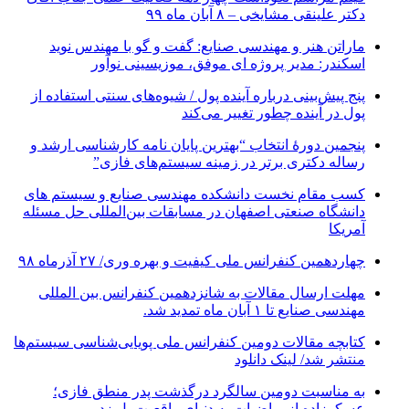
دکتر علینقی مشایخی – ۸ آبان ماه ۹۹
ماراتن هنر و مهندسی صنایع: گفت و گو با مهندس نوید
اسکندر: مدیر پروژه ای موفق، موزیسینی نوآور
پنج پیش‌بینی درباره آینده پول / شیوه‌های سنتی استفاده از
پول در آینده چطور تغییر می‌کند
پنجمین دورۀ انتخاب “بهترین پایان ­نامه کارشناسی­ ارشد و
رساله دکتری برتر در زمینه سیستم‌های فازی”
کسب مقام نخست دانشکده مهندسی صنایع و سیستم های
دانشگاه صنعتی اصفهان در مسابقات بین‌المللی حل مسئله
آمریکا
چهاردهمین کنفرانس ملی کیفیت و بهره وری/ ۲۷ آذرماه ۹۸
مهلت ارسال مقالات به شانزدهمین کنفرانس بین المللی
مهندسی صنایع تا ۱ آبان ماه تمدید شد.
کتابچه مقالات دومین کنفرانس ملی پویایی‌شناسی سیستم‌ها
منتشر شد/ لینک دانلود
به مناسبت دومین سالگرد درگذشت پدر منطق فازی؛
عسکرزاده از ریاضیات به دنیای واقعیت پل زد.