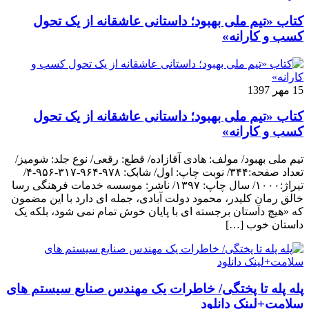
کتاب «تیم ملی بهبود؛ داستانی عاشقانه از یک تحول
کسب و کارانه»
15 مهر 1397
کتاب «تیم ملی بهبود؛ داستانی عاشقانه از یک تحول
کسب و کارانه»
تیم ملی بهبود/ مولف: هادی آقازاده/ قطع: رقعی/ نوع جلد: شومیز/
تعداد صفحه:۳۴۴/ نوبت چاپ: اول/ شابک: ۹۷۸-۹۶۴-۳۱۷-۹۵۶-۴/
تیراژ:۱۰۰۰/ سال چاپ: ۱۳۹۷/ ناشر: موسسه خدمات فرهنگی رسا
خالق رمانِ کلیدر، محمود دولت آبادی، جمله ای دارد با این مضمون
که «هیچ داستان برجسته ای با پایان خوش تمام نمی شود، بلکه یک
داستان خوب […]
پله پله تا پختگی/ خاطرات یک مهندس صنایع سیستم های
سلامت+لینک دانلود