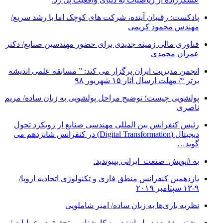
پادکست: رقیبان آینده، شرکت های کوچک اما با رشد سریع/
مهندس محمود کریمی
فناوری مالی زمینه جدیدی برای حضور مهندسین صنایع/ دکتر
عمران محمدی
انجمن مدیریت ایران برگزار می کند: ” مسابقه علمی اندیشه
برتر “/ مهلت ارسال آثار ۱۵ شهریور ۹۸
پولشویی چیست؛ توضیح مراحل پولشویی به زبان ساده/ مریم
ناصری
رئیس کنفرانس بین المللی مهندسی صنایع از رویکرد تحول
دیجیتال (Digital Transformation) در کنفرانس شانزدهم می
گوید…
به #پویش_صنعت_ایرانی بپیوندید.
یازدهمین کنفرانس منطق فازی و تکنولوژی اتحادیه اروپا/
۹-۱۳ سپتامبر ۲۰۱۹
نظریه بازی‌ها به زبان ساده/ امیر شاملویی
رشته مفقوده در ایران: دوره کارشناسی تحقیق در عملیات /