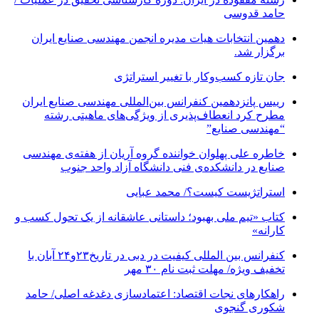
حامد قدوسی
دهمین انتخابات هیات مدیره انجمن مهندسی صنایع ایران
برگزار شد.
جان تازه کسب‌وکار با تغییر استراتژی
رییس پانزدهمین کنفرانس بین‌المللی مهندسی صنایع ایران
مطرح کرد انعطاف‌پذیری از ویژگی‌های ماهیتی رشته
“مهندسی صنایع”
خاطره علی پهلوان خواننده گروه آریان از هفته‌ی مهندسی
صنایع در دانشکده‌ی فنی دانشگاه آزاد واحد جنوب
استراتژیست کیست؟‬/ محمد عبایی
کتاب «تیم ملی بهبود؛ داستانی عاشقانه از یک تحول کسب و
کارانه»
کنفرانس بین المللی کیفیت در دبی در تاریخ۲۳و۲۴ آبان با
تخفیف ویژه/ مهلت ثبت نام ۳۰ مهر
راهکارهای نجات اقتصاد: اعتمادسازی دغدغه اصلی/ حامد
شکوری گنجوی