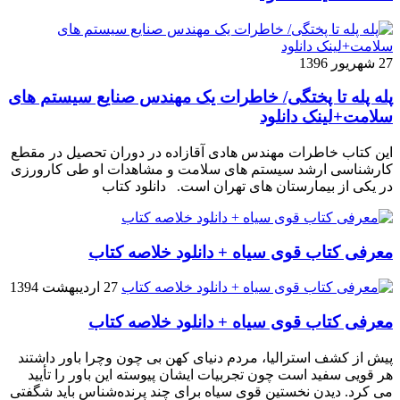
27 شهریور 1396
پله پله تا پختگی/ خاطرات یک مهندس صنایع سیستم های
سلامت+لینک دانلود
این کتاب خاطرات مهندس هادی آقازاده در دوران تحصیل در مقطع
کارشناسی ارشد سیستم های سلامت و مشاهدات او طی کارورزی
در یکی از بیمارستان های تهران است. دانلود کتاب
معرفی کتاب قوی سیاه + دانلود خلاصه کتاب
27 اردیبهشت 1394
معرفی کتاب قوی سیاه + دانلود خلاصه کتاب
پیش از کشف استرالیا، مردم دنیاى کهن بی چون وچرا باور داشتند
هر قویى سفید است چون تجربیات ایشان پیوسته این باور را تأیید
می کرد. دیدن نخستین قوى سیاه براى چند پرنده‌شناس باید شگفتى