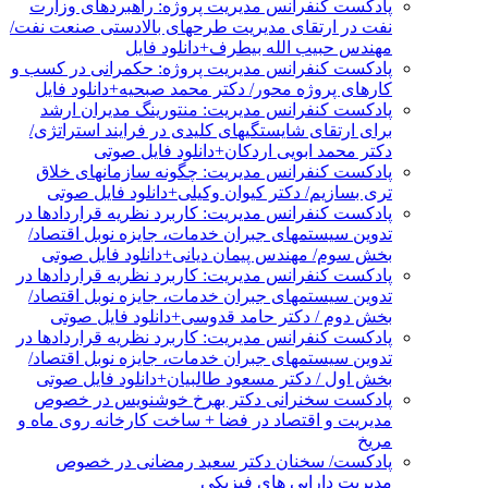
پادکست کنفرانس مدیریت پروژه: راهبردهای وزارت
نفت در ارتقای مدیریت طرحهای بالادستی صنعت نفت/
مهندس حبیب الله بیطرف+دانلود فایل
پادکست کنفرانس مدیریت پروژه: حکمرانی در کسب و
کارهای پروژه محور/ دکتر محمد صبحیه+دانلود فایل
پادکست کنفرانس مدیریت: منتورینگ مدیران ارشد
برای ارتقای شایستگیهای کلیدی در فرایند استراتژی/
دکتر محمد ابویی اردکان+دانلود فایل صوتی
پادکست کنفرانس مدیریت: چگونه سازمانهای خلاق
تری بسازیم/ دکتر کیوان وکیلی+دانلود فایل صوتی
پادکست کنفرانس مدیریت: کاربرد نظریه قراردادها در
تدوین سیستمهای جبران خدمات، جایزه نوبل اقتصاد/
بخش سوم/ مهندس پیمان دیانی+دانلود فایل صوتی
پادکست کنفرانس مدیریت: کاربرد نظریه قراردادها در
تدوین سیستمهای جبران خدمات، جایزه نوبل اقتصاد/
بخش دوم / دکتر حامد قدوسی+دانلود فایل صوتی
پادکست کنفرانس مدیریت: کاربرد نظریه قراردادها در
تدوین سیستمهای جبران خدمات، جایزه نوبل اقتصاد/
بخش اول / دکتر مسعود طالبیان+دانلود فایل صوتی
پادکست سخنرانی دکتر بهرخ خوشنویس در خصوص
مدیریت و اقتصاد در فضا + ساخت کارخانه روی ماه و
مریخ
پادکست/ سخنان دکتر سعید رمضانی در خصوص
مدیریت دارایی های فیزیکی