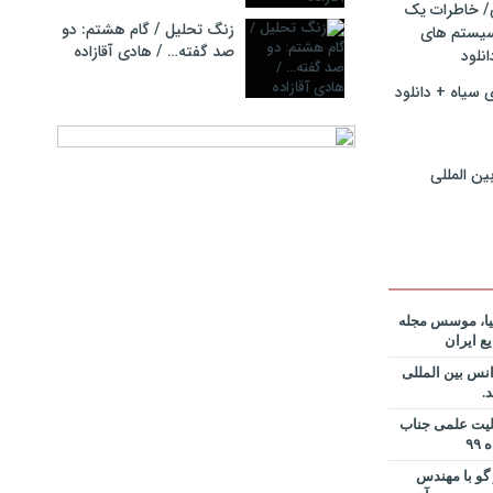
ی/ خاطرات یک
زنگ تحلیل / گام هشتم: دو
سیستم های
 نظریه
صد گفته… / هادی آقازاده
نلود
ان خدمات،
ندس پیمان
 سیاه + دانلود
 نظریه
ان خدمات،
 حامد
ین المللی
 نظریه
ان خدمات،
ر مسعود
نویس در
ساخت کارخانه
یا، موسس مجله
ع ایران
انی در خصوص
نس بین المللی
نیم؟ از کجا
لیت علمی جناب
دانلود فایل
گو با مهندس
 و دکتر