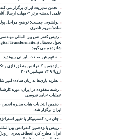
انجمن مدیریت ایران برگزار می کند:
علمی اندیشه برتر “/ مهلت ارسال آثار ۱۵ شهریور ۸
پولشویی چیست؛ توضیح مراحل پولش
ساده/ مریم ناصری
رئیس کنفرانس بین المللی مهندسی ص
شانزدهم می گوید…
به #پویش_صنعت_ایرانی بپیوندید.
یازدهمین کنفرانس منطق فازی و تکن
اروپا/ ۹-۱۳ سپتامبر ۲۰۱۹
نظریه بازی‌ها به زبان ساده/ امیر ش
رشته مفقوده در ایران: دوره کارشن
عملیات /حامد قدوسی
دهمین انتخابات هیات مدیره انجمن 
ایران برگزار شد.
جان تازه کسب‌وکار با تغییر استراتژ
رییس پانزدهمین کنفرانس بین‌الملل
ایران مطرح کرد انعطاف‌پذیری از ویژ
رشته “مهندسی صنایع”