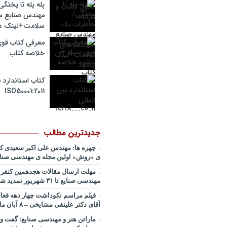
صوتی
پله پله تا پختگ
مهندس صنایع 
پادکست کنفرانس مدیریت: کاربرد
سلامت+لینک دا
قراردادها در تدوین سیستمهای جبر
جایزه نوبل اقتصاد/ بخش سوم/ مه
معرفی کتاب قوی
دیانی+دانلود فایل صوتی
خلاصه کتاب
پادکست کنفرانس مدیریت: کاربرد
قراردادها در تدوین سیستمهای جبر
جایزه نوبل اقتصاد/ بخش دوم / دکتر
کتاب استاندارد ب
قدوسی+دانلود فایل صوتی
ISO50001:2011
پادکست کنفرانس مدیریت: کاربرد
قراردادها در تدوین سیستمهای جبر
جایزه نوبل اقتصاد/ بخش اول / دکت
طالبیان+دانلود فایل صوتی
جدیدترین مطالب
پادکست سخنرانی دکتر بهرخ خوش
خصوص مدیریت و اقتصاد در فضا + 
چهره ها: مهندس علی اکبر سعیدی ک
روی ماه و مریخ
ی «روش» اولین مجله ی مهندسی صنای
پادکست/ سخنان دکتر سعید رمض
مهلت ارسال مقالات هجدهمین کنفرا
مدیریت دارایی های فیزیکی
مهندسی صنایع تا ۳۱ شهریور تمدید شد.
چطور در سازمان ها آینده پژوهی ک
فیلم مراسم نکوداشت چهار دهه فعا
شروع کنیم؟ برنامه چه باید باشد؟! / 
آقای دکتر علینقی مشایخی – ۸ آبان ماه ۹۹
صوتی دکتر تقوی
ماراتن هنر و مهندسی صنایع: گفت و 
فایل صوتی گفت و گوی رامبد جوان