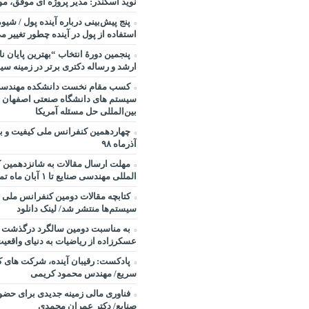
نوید اسکندر: مدیر پروژه ای موفق، مو
مصطفی تقوی در خصوص آینده پژوه
خندوانه
پنج پیش‌بینی درباره آینده پول / شیو
استفاده از پول در آینده چطور تغییر می
سخنرانی دکتر دیواندری در خصوص
بانکداری / کنفرانس ملی توسعه مد
پنجمین دورۀ انتخاب “بهترین پایان ­ن
بانکی
ارشد و رساله دکتری برتر در زمینه سی
سخنرانی دکتر علیرضا فیض بخش با
کسب مقام نخست دانشکده مهندسی 
پژوهی نظام بانکداری / ۹ بهمن ماه ۹۲
سیستم های دانشگاه صنعتی اصفهان 
بین‌المللی حل مسئله آمریکا
آذرماه ۹۸
مهلت ارسال مقالات به شانزدهمین 
المللی مهندسی صنایع تا ۱ آبان ماه تمدید شد.
کتابچه مقالات دومین کنفرانس ملی 
سیستم‌ها منتشر شد/ لینک دانلود
به مناسبت دومین سالگرد درگذشت پ
عسکرزاده از ریاضیات به دنیای واقعیت
پادکست: رقیبان آینده، شرکت های ک
سریع/ مهندس محمود کریمی
فناوری مالی زمینه جدیدی برای حضو
صنایع/ دکتر عمران محمدی