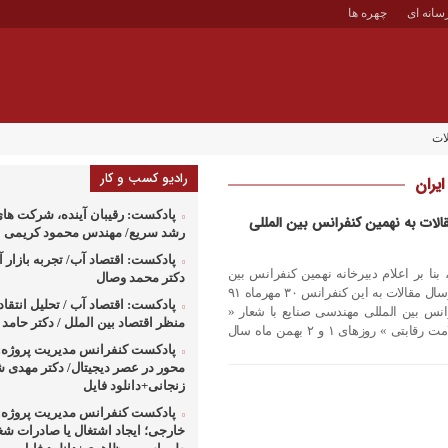
سانه ای
چهره ها
ات
رادیو کسب و کار
یران
پادکست: رقیبان آینده، شرکت های
رسال مقالات به نهمین کنفرانس بین المللی
رشد سریع/ مهندس محمود کریمی
پادکست: اقتصاد آب/ تجربه بازار آب
بنا بر اعلام دبیرخانه نهمین کنفرانس بین
دکتر محمد وصال
المللی مهندسی صنایع، آخرین مهلت ارسال مقالات به این کنفرانس ۳۰ مهرماه ۹۱
پادکست: اقتصاد آب / تحلیل انتقا
نس بین المللی مهندسی صنایع با شعار «
منظر اقتصاد بین الملل / دکتر حام
مهندسی صنایع، تعالی سیستمی و سلامت رقابتی » روزهای ۱ و ۲ بهمن ماه سال
پادکست کنفرانس مدیریت پروژه: 
محور در عصر دیجیتال/ دکتر مهدی 
زنجانی+دانلود فایل
پادکست کنفرانس مدیریت پروژه: 
خارجی؛ ایجاد اشتغال یا صادرات شغ