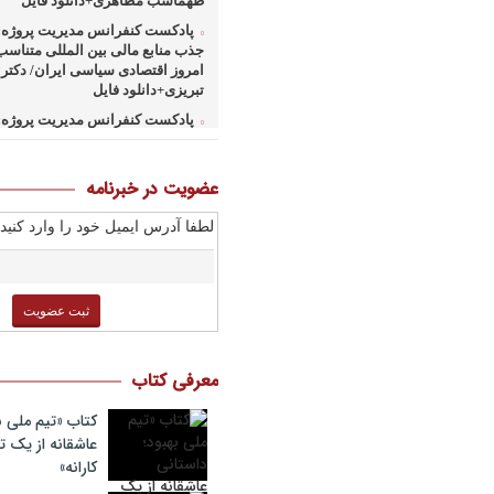
طهماسب مظاهری+دانلود فایل
پادکست کنفرانس مدیریت پروژه: 
جذب منابع مالی بین المللی متناسب
امروز اقتصادی سیاسی ایران/ دکتر
تبریزی+دانلود فایل
پادکست کنفرانس مدیریت پروژه: 
همکاریهای منطق های و بین المللی
کارهای پروژه محور/ دکتر یحیی آل 
فایل
عضویت در خبرنامه
پادکست کنفرانس مدیریت پروژه: 
لطفا آدرس ایمیل خود را وارد کنید:
وزارت نفت در ارتقای مدیریت طرحه
صنعت نفت/ مهندس حبیب الله بیطر
فایل
پادکست کنفرانس مدیریت پروژه:
کسب و کارهای پروژه محور/ دکتر م
صبحیه+دانلود فایل
پادکست کنفرانس مدیریت: منتوری
معرفی کتاب
ارشد برای ارتقای شایستگیهای کلیدی
استراتژی/ دکتر محمد ابویی اردکان+
کتاب «تیم ملی ب
صوتی
عاشقانه از یک
پادکست کنفرانس مدیریت: چگونه
کارانه»
خلاق تری بسازیم/ دکتر کیوان وکیلی