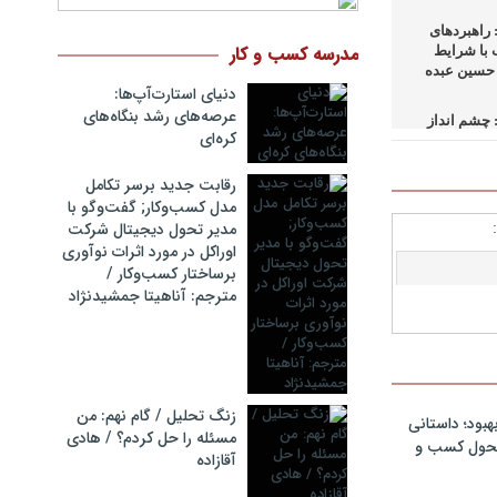
راهبردهای
مدرسه کسب و کار
 با شرایط
 حسین عبده
دنیای استارت‌آپ‌ها:
عرصه‌های رشد بنگاه‌های
چشم انداز
کره‌ای‌
 در کسب و
اسحاق+دانلود
رقابت جدید برسر تکامل
مدل کسب‌و‌کار; گفت‌وگو با
راهبردهای
مدیر تحول دیجیتال شرکت
ای بالادستی
اوراکل در مورد اثرات نوآوری
ف+دانلود
برساختار کسب‌وکار /
مترجم: آناهیتا جمشیدنژاد
 حکمرانی در
حمد
نگ مدیران
 در فرایند
دانلود فایل
زنگ تحلیل / گام نهم: من
هبود؛ داستانی
مسئله را حل کردم؟ / هادی
 تحول کسب و
آقازاده
 سازمانهای
+دانلود فایل