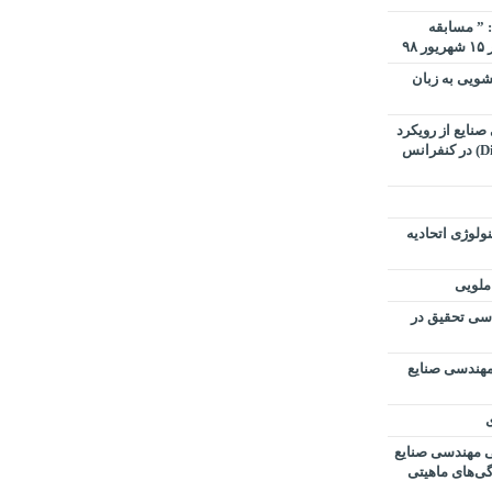
 ” مسابقه
۹
ویی به زبان
نایع از رویکرد
تحول دیجیتال (Digital Transformation) در کنفرانس
ولوژی اتحادیه
املویی
اسی تحقیق در
مهندسی صنایع
ی
ی مهندسی صنایع
گی‌های ماهیتی