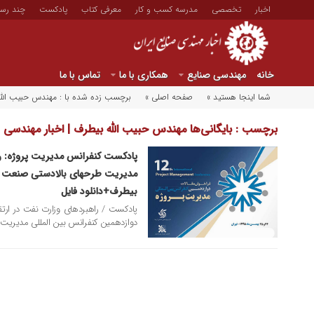
اخبار
تخصصی
مدرسه کسب و کار
معرفی کتاب
پادکست
چند رسا
خانه
مهندسی صنایع
همکاری با ما
تماس با ما
شما اینجا هستید »
صفحه اصلی »
برچسب زده شده با : مهندس حبیب الل
برچسب : بایگانی‌ها مهندس حبیب الله بیطرف | اخبار مهندسی ص
پادکست کنفرانس مدیریت پروژه: را
۱۶ اسفند ۱۳۹۵
مدیریت طرحهای بالادستی صنعت ن
بیطرف+دانلود فایل
پادکست / راهبردهای وزارت نفت در ار
دوازدهمین کنفرانس بین المللی مدیریت