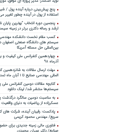
نوید اسکندر: مدیر پروژه ای موفق، موزی
خندوانه
پنج پیش‌بینی درباره آینده پول / شی
سخنرانی دکتر دیواندری در خصوص
استفاده از پول در آینده چطور تغییر می‌
بانکداری / کنفرانس ملی توسعه مدی
بانکی
پنجمین دورۀ انتخاب “بهترین پایان ­نا
ارشد و رساله دکتری برتر در زمینه سیست
سخنرانی دکتر علیرضا فیض بخش با
پژوهی نظام بانکداری / ۹ بهمن ماه ۹۲
کسب مقام نخست دانشکده مهندسی 
سیستم های دانشگاه صنعتی اصفهان در
بین‌المللی حل مسئله آمریکا
آذرماه ۹۸
مهلت ارسال مقالات به شانزدهمین ک
المللی مهندسی صنایع تا ۱ آبان ماه تمدید شد.
کتابچه مقالات دومین کنفرانس ملی پ
سیستم‌ها منتشر شد/ لینک دانلود
به مناسبت دومین سالگرد درگذشت پد
عسکرزاده از ریاضیات به دنیای واقعیت پ
پادکست: رقیبان آینده، شرکت های کو
سریع/ مهندس محمود کریمی
فناوری مالی زمینه جدیدی برای حضو
صنایع/ دکتر عمران محمدی