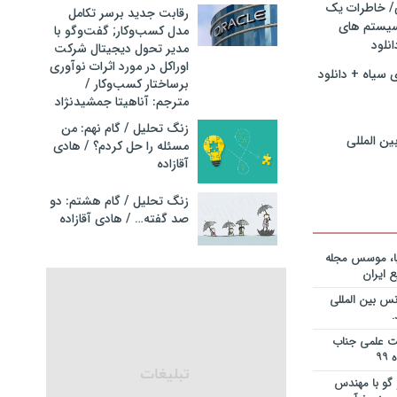
ی/ خاطرات یک
ریه قراردادها
رقابت جدید برسر تکامل
جایزه نوبل
سیستم های
مدل کسب‌و‌کار; گفت‌وگو با
انی+دانلود
نلود
مدیر تحول دیجیتال شرکت
اوراکل در مورد اثرات نوآوری
 سیاه + دانلود
ریه قراردادها
برساختار کسب‌وکار /
جایزه نوبل
مترجم: آناهیتا جمشیدنژاد
ی+دانلود فایل
زنگ تحلیل / گام نهم: من
ین المللی
مسئله را حل کردم؟ / هادی
ریه قراردادها
آقازاده
جایزه نوبل
یان+دانلود
زنگ تحلیل / گام هشتم: دو
صد گفته… / هادی آقازاده
نویس در
ساخت کارخانه
یا، موسس مجله
 ایران
انی در خصوص
س بین المللی
یم؟ از کجا
انلود فایل
یت علمی جناب
 و دکتر
گو با مهندس
ی – برنامه