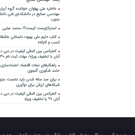
خاطره علی پهلوان خواننده گروه آریان
مهندسی صنایع در دانشکده‌ی فنی دانشگ
جنوب
استراتژیست کیست؟‬/ محمد عبایی
کتاب «تیم ملی بهبود؛ داستانی عاشقا
کسب و کارانه»
آبان با تخفیف ویژه/ مهلت ثبت نام ۳۰ مهر
راهکارهای نجات اقتصاد: اعتمادسازی
حامد شکوری گنجوی
برای صد ساله شدن باید نخست متولد
شبکه‌های ارزش برای نوآوری
آبان ۹۷ با تخفیف ویژه