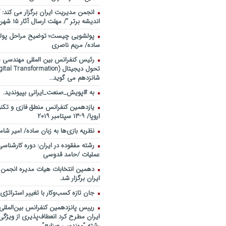
انجمن مدیریت ایران برگزار می کند: 
اندیشه برتر “/ مهلت ارسال آثار ۱۵ شهریور ۹۸
پولشویی چیست؛ توضیح مراحل پولش
ساده/ مریم ناصری
رئیس کنفرانس بین المللی مهندسی صن
شانزدهم می گوید…
به #پویش_صنعت_ایرانی بپیوندید.
یازدهمین کنفرانس منطق فازی و تکنو
اروپا/ ۹-۱۳ سپتامبر ۲۰۱۹
نظریه بازی‌ها به زبان ساده/ امیر شام
رشته مفقوده در ایران: دوره کارشناس
عملیات /حامد قدوسی
دهمین انتخابات هیات مدیره انجمن
ایران برگزار شد.
جان تازه کسب‌وکار با تغییر استراتژی
رییس پانزدهمین کنفرانس بین‌الملل
ایران مطرح کرد انعطاف‌پذیری از ویژگ
رشته “مهندسی صنایع”