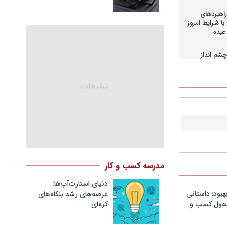
اهبردهای
ا شرایط امروز
عبده
شم انداز
در کسب و
حاق+دانلود
اهبردهای
ی بالادستی
+دانلود فایل
کمرانی در
مد
نگ مدیران
مدرسه کسب و کار
در فرایند
نلود فایل
دنیای استارت‌آپ‌ها:
هبود؛ داستانی
عرصه‌های رشد بنگاه‌های
سازمانهای
کره‌ای‌
 تحول کسب و
دانلود فایل