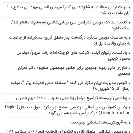
مهلت ارسال مقالات به شانزدهمین کنفرانس بین المللی مهندسی صنایع تا ۱
آبان ماه تمدید شد.
کتابچه مقالات دومین کنفرانس ملی پویایی‌شناسی سیستم‌ها منتشر شد/
لینک دانلود
به مناسبت دومین سالگرد درگذشت پدر منطق فازی؛ عسکرزاده از ریاضیات
به دنیای واقعیت پل زد.
پادکست: رقیبان آینده، شرکت های کوچک اما با رشد سریع/ مهندس
محمود کریمی
فناوری مالی زمینه جدیدی برای حضور مهندسین صنایع/ دکتر عمران
محمدی
انجمن مدیریت ایران برگزار می کند: ” مسابقه علمی اندیشه برتر “/ مهلت
ارسال آثار ۱۵ شهریور ۹۸
پولشویی چیست؛ توضیح مراحل پولشویی به زبان ساده/ مریم ناصری
رئیس کنفرانس بین المللی مهندسی صنایع از رویکرد تحول دیجیتال (Digital
Transformation) در کنفرانس شانزدهم می گوید…
به #پویش_صنعت_ایرانی بپیوندید.
یازدهمین کنفرانس منطق فازی و تکنولوژی اتحادیه اروپا/ ۹-۱۳ سپتامبر ۲۰۱۹