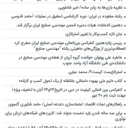
نظریه بازی‌ها به زبان ساده/ امیر شاملویی
رشته مفقوده در ایران: دوره کارشناسی تحقیق در عملیات /حامد قدوسی
دهمین انتخابات هیات مدیره انجمن مهندسی صنایع ایران برگزار شد.
جان تازه کسب‌وکار با تغییر استراتژی
رییس پانزدهمین کنفرانس بین‌المللی مهندسی صنایع ایران مطرح کرد
انعطاف‌پذیری از ویژگی‌های ماهیتی رشته “مهندسی صنایع”
خاطره علی پهلوان خواننده گروه آریان از هفته‌ی مهندسی صنایع در
دانشکده‌ی فنی دانشگاه آزاد واحد جنوب
استراتژیست کیست؟‬/ محمد عبایی
کتاب «تیم ملی بهبود؛ داستانی عاشقانه از یک تحول کسب و کارانه»
کنفرانس بین المللی کیفیت در دبی در تاریخ۲۳و۲۴ آبان با تخفیف ویژه/
مهلت ثبت نام ۳۰ مهر
راهکارهای نجات اقتصاد: اعتمادسازی دغدغه اصلی/ حامد شکوری گنجوی
برای صد ساله شدن باید نخست متولد شد: کاربردهای شبکه‌های ارزش برای
نوآوری
کنفرانس بین المللی کیفیت در دبی در تاریخ۲۳و۲۴ آبان ۹۷ با تخفیف ویژه