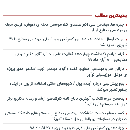
باشد؟! / دانلود فایل صوتی دکتر تقوی
فایل صوتی گفت و گوی رامبد جوان و دکتر مصطفی تقوی در خصوص
آینده پژوهی – برنامه خندوانه
جدیدترین مطالب
سخنرانی دکتر دیواندری در خصوص آینده صنعت بانکداری / کنفرانس
چهره ها: مهندس علی اکبر سعیدی کیا، موسس مجله ی «روش» اولین مجله
ملی توسعه مدیریت پولی و بانکی
ی مهندسی صنایع ایران
سخنرانی دکتر علیرضا فیض بخش با عنوان آینده پژوهی نظام بانکداری / ۹
مهلت ارسال مقالات هجدهمین کنفرانس بین المللی مهندسی صنایع تا ۳۱
بهمن ماه ۹۲
شهریور تمدید شد.
فیلم مراسم نکوداشت چهار دهه فعالیت علمی جناب آقای دکتر علینقی
مشایخی – ۸ آبان ماه ۹۹
ماراتن هنر و مهندسی صنایع: گفت و گو با مهندس نوید اسکندر: مدیر پروژه
ای موفق، موزیسینی نوآور
پنج پیش‌بینی درباره آینده پول / شیوه‌های سنتی استفاده از پول در آینده
چطور تغییر می‌کند
پنجمین دورۀ انتخاب “بهترین پایان ­نامه کارشناسی­ ارشد و رساله دکتری برتر
در زمینه سیستم‌های فازی”
کسب مقام نخست دانشکده مهندسی صنایع و سیستم های دانشگاه صنعتی
اصفهان در مسابقات بین‌المللی حل مسئله آمریکا
چهاردهمین کنفرانس ملی کیفیت و بهره وری/ ۲۷ آذرماه ۹۸