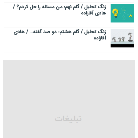
زنگ تحلیل / گام نهم: من مسئله را حل کردم؟ /
هادی آقازاده
زنگ تحلیل / گام هشتم: دو صد گفته… / هادی
آقازاده