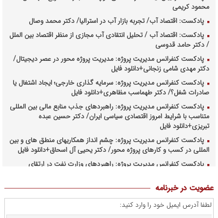
محمود کریمی
پادکست: اقتصاد آب/ تجربه بازار آب در استرالیا/ دکتر محمد وصال
پادکست: اقتصاد آب / تحلیل انتقادی آب مجازی از منظر اقتصاد بین الملل
/ دکتر حامد قدوسی
پادکست کنفرانس مدیریت پروژه: مدیریت پروژه محور در عصر دیجیتال/
دکتر مهدی شامی زنجانی+دانلود فایل
پادکست کنفرانس مدیریت پروژه: سرمایه گذاری خارجی؛ ایجاد اشتغال یا
صادرات شغل؟/ دکتر طهماسب مظاهری+دانلود فایل
پادکست کنفرانس مدیریت پروژه: راهبردهای جذب منابع مالی بین المللی
متناسب با شرایط امروز اقتصادی سیاسی ایران/ دکتر حسین عبده
تبریزی+دانلود فایل
پادکست کنفرانس مدیریت پروژه: چشم انداز همکاریهای منطق های و بین
المللی در کسب و کارهای پروژه محور/ دکتر یحیی آل اسحاق+دانلود فایل
پادکست کنفرانس مدیریت پروژه: راهبردهای وزارت نفت در ارتقای
مدیریت طرحهای بالادستی صنعت نفت/ مهندس حبیب الله بیطرف+دانلود
فایل
عضویت در خبرنامه
پادکست کنفرانس مدیریت پروژه: حکمرانی در کسب و کارهای پروژه
لطفا آدرس ایمیل خود را وارد کنید:
محور/ دکتر محمد صبحیه+دانلود فایل