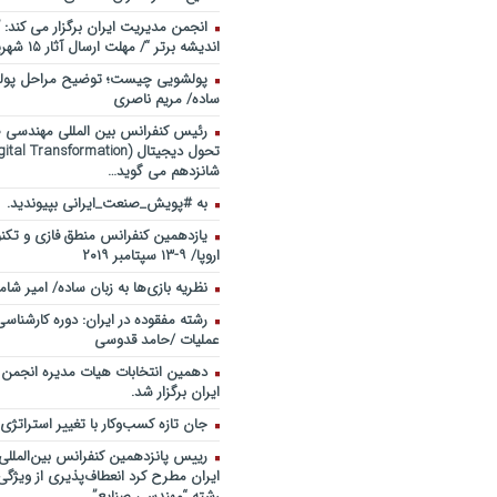
انجمن مدیریت ایران برگزار می کند: 
اندیشه برتر “/ مهلت ارسال آثار ۱۵ شهریور ۹۸
پولشویی چیست؛ توضیح مراحل پولش
ساده/ مریم ناصری
رئیس کنفرانس بین المللی مهندسی صن
شانزدهم می گوید…
به #پویش_صنعت_ایرانی بپیوندید.
یازدهمین کنفرانس منطق فازی و تکنو
اروپا/ ۹-۱۳ سپتامبر ۲۰۱۹
نظریه بازی‌ها به زبان ساده/ امیر شام
رشته مفقوده در ایران: دوره کارشناس
عملیات /حامد قدوسی
دهمین انتخابات هیات مدیره انجمن
ایران برگزار شد.
جان تازه کسب‌وکار با تغییر استراتژی
رییس پانزدهمین کنفرانس بین‌الملل
ایران مطرح کرد انعطاف‌پذیری از ویژگ
رشته “مهندسی صنایع”