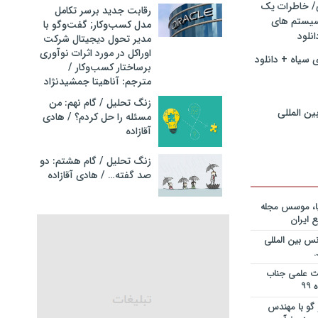
ی/ خاطرات یک
ریه قراردادها
رقابت جدید برسر تکامل
جایزه نوبل
سیستم های
مدل کسب‌و‌کار; گفت‌وگو با
انی+دانلود
نلود
مدیر تحول دیجیتال شرکت
اوراکل در مورد اثرات نوآوری
 سیاه + دانلود
ریه قراردادها
برساختار کسب‌وکار /
جایزه نوبل
مترجم: آناهیتا جمشیدنژاد
ی+دانلود فایل
زنگ تحلیل / گام نهم: من
ین المللی
مسئله را حل کردم؟ / هادی
ریه قراردادها
آقازاده
جایزه نوبل
یان+دانلود
زنگ تحلیل / گام هشتم: دو
صد گفته… / هادی آقازاده
نویس در
ساخت کارخانه
یا، موسس مجله
 ایران
انی در خصوص
س بین المللی
یم؟ از کجا
انلود فایل
یت علمی جناب
 و دکتر
گو با مهندس
ی – برنامه