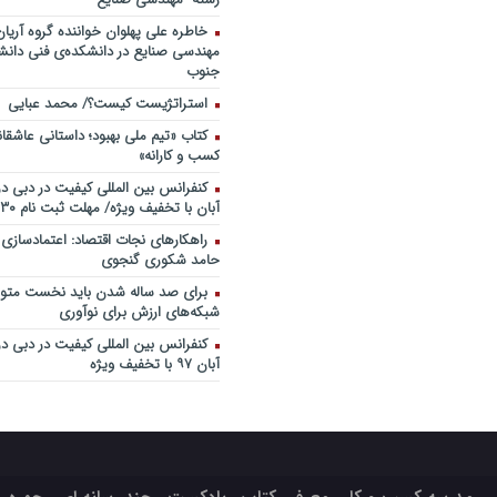
خاطره علی پهلوان خواننده گروه آریان
مهندسی صنایع در دانشکده‌ی فنی دانشگ
جنوب
استراتژیست کیست؟‬/ محمد عبایی
کتاب «تیم ملی بهبود؛ داستانی عاشقا
کسب و کارانه»
آبان با تخفیف ویژه/ مهلت ثبت نام ۳۰ مهر
راهکارهای نجات اقتصاد: اعتمادسازی
حامد شکوری گنجوی
برای صد ساله شدن باید نخست متولد
شبکه‌های ارزش برای نوآوری
آبان ۹۷ با تخفیف ویژه