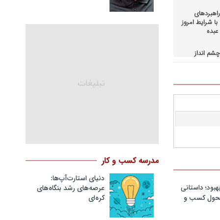
اهبردهای
ا شرایط امروز
عبده
شم انداز
در کسب و
حاق+دانلود
اهبردهای
ی بالادستی
+دانلود فایل
کمرانی در
مد
نگ مدیران
مدرسه کسب و کار
در فرایند
نلود فایل
دنیای استارت‌آپ‌ها:
هبود؛ داستانی
عرصه‌های رشد بنگاه‌های
سازمانهای
کره‌ای‌
 تحول کسب و
دانلود فایل