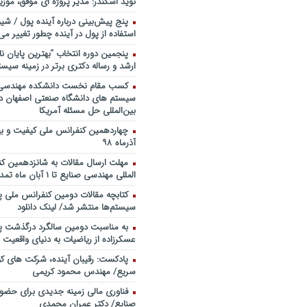
نوید اسکندر: مدیر پروژه ای موفق، موزی
خندوانه
پنج پیش‌بینی درباره آینده پول / شی
سخنرانی دکتر دیواندری در خصوص
استفاده از پول در آینده چطور تغییر می‌
بانکداری / کنفرانس ملی توسعه مدی
بانکی
پنجمین دورۀ انتخاب “بهترین پایان ­نا
ارشد و رساله دکتری برتر در زمینه سیست
سخنرانی دکتر علیرضا فیض بخش با
پژوهی نظام بانکداری / ۹ بهمن ماه ۹۲
کسب مقام نخست دانشکده مهندسی 
سیستم های دانشگاه صنعتی اصفهان در
بین‌المللی حل مسئله آمریکا
آذرماه ۹۸
مهلت ارسال مقالات به شانزدهمین ک
المللی مهندسی صنایع تا ۱ آبان ماه تمدید شد.
کتابچه مقالات دومین کنفرانس ملی پ
سیستم‌ها منتشر شد/ لینک دانلود
به مناسبت دومین سالگرد درگذشت پد
عسکرزاده از ریاضیات به دنیای واقعیت پ
پادکست: رقیبان آینده، شرکت های کو
سریع/ مهندس محمود کریمی
فناوری مالی زمینه جدیدی برای حضو
صنایع/ دکتر عمران محمدی