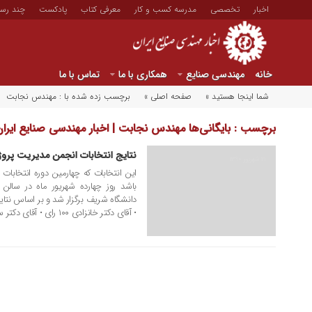
اخبار
تخصصی
مدرسه کسب و کار
معرفی کتاب
پادکست
چند رسا
خانه
مهندسی صنایع
همکاری با ما
تماس با ما
شما اینجا هستید »
صفحه اصلی »
برچسب زده شده با : مهندس نجابت
برچسب : بایگانی‌ها مهندس نجابت | اخبار مهندسی صنایع ایران
نتایج انتخابات انجمن مدیریت پروژه
۲۱ شهریور ۱۳۹۰
این انتخابات که چهارمین دوره انتخابا
باشد روز چهارده شهریور ماه در سال
• آقای دکتر خانزادی ۱۰۰ رای • آقای دکتر سپهری ۹۸ […]