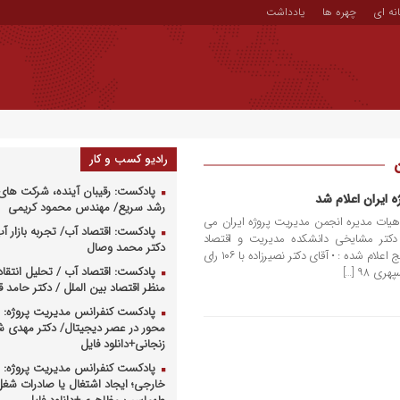
نه ای
چهره ها
یادداشت
رادیو کسب و کار
پادکست: رقیبان آینده، شرکت های 
 ایران اعلام شد
رشد سریع/ مهندس محمود کریمی
ت هیات مدیره انجمن مدیریت پروژه ایران می
پادکست: اقتصاد آب/ تجربه بازار آب 
ن دکتر مشایخی دانشکده مدیریت و اقتصاد
دکتر محمد وصال
دانشگاه شریف برگزار شد و بر اساس نتایج اعلام شده : • آقای دکتر نصیرزاده با ۱۰۶ رای
پادکست: اقتصاد آب / تحلیل انتقا
منظر اقتصاد بین الملل / دکتر حامد
پادکست کنفرانس مدیریت پروژه: م
محور در عصر دیجیتال/ دکتر مهدی 
زنجانی+دانلود فایل
پادکست کنفرانس مدیریت پروژه: س
خارجی؛ ایجاد اشتغال یا صادرات شغل