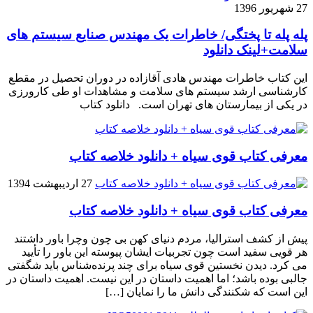
27 شهریور 1396
پله پله تا پختگی/ خاطرات یک مهندس صنایع سیستم های
سلامت+لینک دانلود
این کتاب خاطرات مهندس هادی آقازاده در دوران تحصیل در مقطع
کارشناسی ارشد سیستم های سلامت و مشاهدات او طی کارورزی
در یکی از بیمارستان های تهران است. دانلود کتاب
معرفی کتاب قوی سیاه + دانلود خلاصه کتاب
27 اردیبهشت 1394
معرفی کتاب قوی سیاه + دانلود خلاصه کتاب
پیش از کشف استرالیا، مردم دنیاى کهن بی چون وچرا باور داشتند
هر قویى سفید است چون تجربیات ایشان پیوسته این باور را تأیید
می کرد. دیدن نخستین قوى سیاه براى چند پرنده‌شناس باید شگفتى
جالبى بوده باشد؛ اما اهمیت داستان در این نیست. اهمیت داستان در
این است که شکنندگى دانش ما را نمایان […]