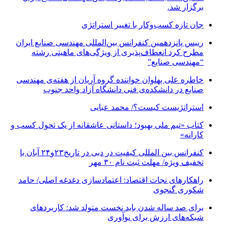
برگزار شد.
جان تازه کسب‌وکار با تغییر استراتژی
رییس پانزدهمین کنفرانس بین‌المللی مهندسی صنایع ایران
مطرح کرد انعطاف‌پذیری از ویژگی‌های ماهیتی رشته
“مهندسی صنایع”
خاطره علی پهلوان خواننده گروه آریان از هفته‌ی مهندسی
صنایع در دانشکده‌ی فنی دانشگاه آزاد واحد جنوب
استراتژیست کیست؟‬/ محمد عبایی
کتاب «تیم ملی بهبود؛ داستانی عاشقانه از یک تحول کسب و
کارانه»
کنفرانس بین المللی کیفیت در دبی در تاریخ۲۳و۲۴ آبان با
تخفیف ویژه/ مهلت ثبت نام ۳۰ مهر
راهکارهای نجات اقتصاد: اعتمادسازی دغدغه اصلی/ حامد
شکوری گنجوی
برای صد ساله شدن باید نخست متولد شد: کاربردهای
شبکه‌های ارزش برای نوآوری