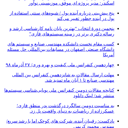
اسکندر: مدیر پروژه ای موفق، موزیسینی نوآور
پنج پیش‌بینی درباره آینده پول / شیوه‌های سنتی استفاده از
پول در آینده چطور تغییر می‌کند
پنجمین دورۀ انتخاب “بهترین پایان ­نامه کارشناسی­ ارشد و
رساله دکتری برتر در زمینه سیستم‌های فازی”
کسب مقام نخست دانشکده مهندسی صنایع و سیستم های
دانشگاه صنعتی اصفهان در مسابقات بین‌المللی حل مسئله
آمریکا
چهاردهمین کنفرانس ملی کیفیت و بهره وری/ ۲۷ آذرماه ۹۸
مهلت ارسال مقالات به شانزدهمین کنفرانس بین المللی
مهندسی صنایع تا ۱ آبان ماه تمدید شد.
کتابچه مقالات دومین کنفرانس ملی پویایی‌شناسی سیستم‌ها
منتشر شد/ لینک دانلود
به مناسبت دومین سالگرد درگذشت پدر منطق فازی؛
عسکرزاده از ریاضیات به دنیای واقعیت پل زد.
پادکست: رقیبان آینده، شرکت های کوچک اما با رشد سریع/
مهندس محمود کریمی