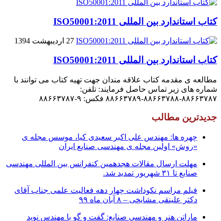
کتاب استاندارد بین المللی ISO50001:2011
27 اردیبهشت 1394
کتاب استاندارد بین المللی ISO50001:2011
مطالعه ی مقدمه کتاب علاقه مندان جهت تهیه کتاب می توانند با
شماره های زیر تماس حاصل فرمایند: تلفن:
۸۸۶۶۳۷۸۷-۸۸۶۶۳۷۸۸-۸۸۶۶۳۷۸۹ فکس: ۹-۸۸۶۶۳۷۸۷
جدیدترین مطالب
چهره ها: مهندس علی اکبر سعیدی کیا، موسس مجله ی
«روش» اولین مجله ی مهندسی صنایع ایران
مهلت ارسال مقالات هجدهمین کنفرانس بین المللی مهندسی
صنایع تا ۳۱ شهریور تمدید شد.
فیلم مراسم نکوداشت چهار دهه فعالیت علمی جناب آقای
دکتر علینقی مشایخی – ۸ آبان ماه ۹۹
ماراتن هنر و مهندسی صنایع: گفت و گو با مهندس نوید