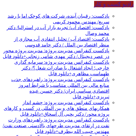
رادیو کسب و کار
پادکست: رقیبان آینده، شرکت های کوچک اما با رشد
سریع/ مهندس محمود کریمی
پادکست: اقتصاد آب/ تجربه بازار آب در استرالیا/ دکتر
محمد وصال
پادکست: اقتصاد آب / تحلیل انتقادی آب مجازی از
منظر اقتصاد بین الملل / دکتر حامد قدوسی
پادکست کنفرانس مدیریت پروژه: مدیریت پروژه محور
در عصر دیجیتال/ دکتر مهدی شامی زنجانی+دانلود فایل
پادکست کنفرانس مدیریت پروژه: سرمایه گذاری
خارجی؛ ایجاد اشتغال یا صادرات شغل؟/ دکتر
طهماسب مظاهری+دانلود فایل
پادکست کنفرانس مدیریت پروژه: راهبردهای جذب
منابع مالی بین المللی متناسب با شرایط امروز
اقتصادی سیاسی ایران/ دکتر حسین عبده
تبریزی+دانلود فایل
پادکست کنفرانس مدیریت پروژه: چشم انداز
همکاریهای منطق های و بین المللی در کسب و کارهای
پروژه محور/ دکتر یحیی آل اسحاق+دانلود فایل
پادکست کنفرانس مدیریت پروژه: راهبردهای وزارت
نفت در ارتقای مدیریت طرحهای بالادستی صنعت نفت/
مهندس حبیب الله بیطرف+دانلود فایل