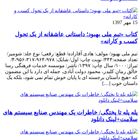
15 مهر 1397
کتاب «تیم ملی بهبود؛ داستانی عاشقانه از یک تحول
کسب و کارانه»
تیم ملی بهبود/ مولف: هادی آقازاده/ قطع: رقعی/ نوع جلد: شومیز/
تعداد صفحه:۳۴۴/ نوبت چاپ: اول/ شابک: ۹۷۸-۹۶۴-۳۱۷-۹۵۶-۴/
تیراژ:۱۰۰۰/ سال چاپ: ۱۳۹۷/ ناشر: موسسه خدمات فرهنگی رسا
خالق رمانِ کلیدر، محمود دولت آبادی، جمله ای دارد با این مضمون
که «هیچ داستان برجسته ای با پایان خوش تمام نمی شود، بلکه یک
داستان خوب […]
پله پله تا پختگی/ خاطرات یک مهندس صنایع سیستم های
سلامت+لینک دانلود