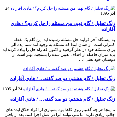
24
آذر 1395
زنگ تحلیل / گام نهم: من مسئله را حل کردم؟ / هادی
آقازاده
به ایستگاه آخر فرآیند حل مسئله رسیده اید. این گام یک نقطه
کنترلی است. از همان ابتدا که مسئله به وجود آمد شما ایده آلی
برای مسئله خود در نظر گرفتید و اکنون که راه حل را پیاده کرده اید
باید میزان فاصله از اهداف تعیین شده را بسنجید. بهتر است از
دوستان خود یعنی […]
زنگ تحلیل / گام هشتم: دو صد گفته… / هادی آقازاده
24 آذر 1395
زنگ تحلیل / گام هشتم: دو صد گفته… / هادی آقازاده
تا اینجا هر چه گفتیم روی کاغذ بود. بسیاری از افراد خلاق ایده های
جالب زیادی دارند اما نمی توانند آنرا در عمل اجرا کنند. بعد از یافتن