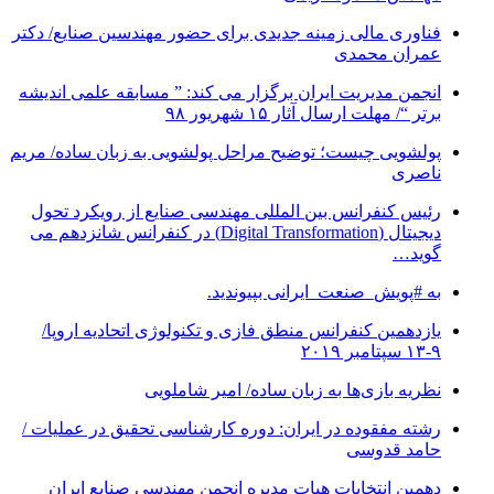
فناوری مالی زمینه جدیدی برای حضور مهندسین صنایع/ دکتر
عمران محمدی
انجمن مدیریت ایران برگزار می کند: ” مسابقه علمی اندیشه
برتر “/ مهلت ارسال آثار ۱۵ شهریور ۹۸
پولشویی چیست؛ توضیح مراحل پولشویی به زبان ساده/ مریم
ناصری
رئیس کنفرانس بین المللی مهندسی صنایع از رویکرد تحول
دیجیتال (Digital Transformation) در کنفرانس شانزدهم می
گوید…
به #پویش_صنعت_ایرانی بپیوندید.
یازدهمین کنفرانس منطق فازی و تکنولوژی اتحادیه اروپا/
۹-۱۳ سپتامبر ۲۰۱۹
نظریه بازی‌ها به زبان ساده/ امیر شاملویی
رشته مفقوده در ایران: دوره کارشناسی تحقیق در عملیات /
حامد قدوسی
دهمین انتخابات هیات مدیره انجمن مهندسی صنایع ایران