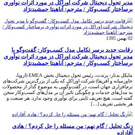
مدیر تحول دیجیتال شرکت اوراکل در مورد اثرات نوآوری
برساختار کسب‌وکار / مترجم: آناهیتا جمشیدنژاد
02 بهمن 1395
رقابت جدید برسر تکامل مدل کسب‌و‌کار; گفت‌وگو با
مدیر تحول دیجیتال شرکت اوراکل در مورد اثرات نوآوری
برساختار کسب‌وکار / مترجم: آناهیتا جمشیدنژاد
مایکل بدنار- برندت، رئیس تحول دیجیتال بخش EMEA (اروپا،
خاورمیانه و آفریقا) شرکت اوراکل که یکی از بزرگ‌ترین شرکت‌های
نرم‌افزاری جهان است، در گفت‌وگویی به موضوع گذار از محصولات
به مدل‌های خدمات و چگونگی تاثیر آن بر مدل‌های کسب‌و‌کار سخن
گفته است. هیچ تعریف ثابتی برای نوآوری وجود ندارد. هر صنعت و
هر بخشی تعریف […]
زنگ تحلیل / گام نهم: من مسئله را حل کردم؟ / هادی
آقازاده