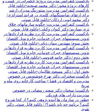
پادکست کنفرانس مدیریت پروژه: حکمرانی در کسب و
کارهای پروژه محور/ دکتر محمد صبحیه+دانلود فایل
پادکست کنفرانس مدیریت: منتورینگ مدیران ارشد
برای ارتقای شایستگیهای کلیدی در فرایند استراتژی/
دکتر محمد ابویی اردکان+دانلود فایل صوتی
پادکست کنفرانس مدیریت: چگونه سازمانهای خلاق
تری بسازیم/ دکتر کیوان وکیلی+دانلود فایل صوتی
پادکست کنفرانس مدیریت: کاربرد نظریه قراردادها در
تدوین سیستمهای جبران خدمات، جایزه نوبل اقتصاد/
بخش سوم/ مهندس پیمان دیانی+دانلود فایل صوتی
پادکست کنفرانس مدیریت: کاربرد نظریه قراردادها در
تدوین سیستمهای جبران خدمات، جایزه نوبل اقتصاد/
بخش دوم / دکتر حامد قدوسی+دانلود فایل صوتی
پادکست کنفرانس مدیریت: کاربرد نظریه قراردادها در
تدوین سیستمهای جبران خدمات، جایزه نوبل اقتصاد/
بخش اول / دکتر مسعود طالبیان+دانلود فایل صوتی
پادکست سخنرانی دکتر بهرخ خوشنویس در خصوص
مدیریت و اقتصاد در فضا + ساخت کارخانه روی ماه و
مریخ
پادکست/ سخنان دکتر سعید رمضانی در خصوص
مدیریت دارایی های فیزیکی
چطور در سازمان ها آینده پژوهی کنیم؟ از کجا شروع
کنیم؟ برنامه چه باید باشد؟! / دانلود فایل صوتی دکتر
تقوی