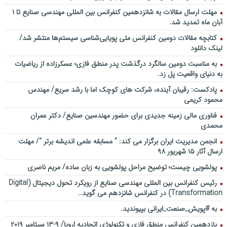
مهلت ارسال مقالات به شانزدهمین کنفرانس بین المللی مهندسی صنایع تا ۱
آبان ماه تمدید شد.
کتابچه مقالات دومین کنفرانس ملی پویایی‌شناسی سیستم‌ها منتشر شد/
لینک دانلود
به مناسبت دومین سالگرد درگذشت پدر منطق فازی؛ عسکرزاده از ریاضیات
به دنیای واقعیت پل زد.
پادکست: رقیبان آینده، شرکت های کوچک اما با رشد سریع/ مهندس
محمود کریمی
فناوری مالی زمینه جدیدی برای حضور مهندسین صنایع/ دکتر عمران
محمدی
انجمن مدیریت ایران برگزار می کند: ” مسابقه علمی اندیشه برتر “/ مهلت
ارسال آثار ۱۵ شهریور ۹۸
پولشویی چیست؛ توضیح مراحل پولشویی به زبان ساده/ مریم ناصری
رئیس کنفرانس بین المللی مهندسی صنایع از رویکرد تحول دیجیتال (Digital
Transformation) در کنفرانس شانزدهم می گوید…
به #پویش_صنعت_ایرانی بپیوندید.
یازدهمین کنفرانس منطق فازی و تکنولوژی اتحادیه اروپا/ ۹-۱۳ سپتامبر ۲۰۱۹