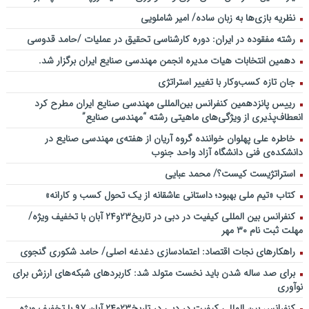
نظریه بازی‌ها به زبان ساده/ امیر شاملویی
رشته مفقوده در ایران: دوره کارشناسی تحقیق در عملیات /حامد قدوسی
دهمین انتخابات هیات مدیره انجمن مهندسی صنایع ایران برگزار شد.
جان تازه کسب‌وکار با تغییر استراتژی
رییس پانزدهمین کنفرانس بین‌المللی مهندسی صنایع ایران مطرح کرد
انعطاف‌پذیری از ویژگی‌های ماهیتی رشته “مهندسی صنایع”
خاطره علی پهلوان خواننده گروه آریان از هفته‌ی مهندسی صنایع در
دانشکده‌ی فنی دانشگاه آزاد واحد جنوب
استراتژیست کیست؟‬/ محمد عبایی
کتاب «تیم ملی بهبود؛ داستانی عاشقانه از یک تحول کسب و کارانه»
کنفرانس بین المللی کیفیت در دبی در تاریخ۲۳و۲۴ آبان با تخفیف ویژه/
مهلت ثبت نام ۳۰ مهر
راهکارهای نجات اقتصاد: اعتمادسازی دغدغه اصلی/ حامد شکوری گنجوی
برای صد ساله شدن باید نخست متولد شد: کاربردهای شبکه‌های ارزش برای
نوآوری
کنفرانس بین المللی کیفیت در دبی در تاریخ۲۳و۲۴ آبان ۹۷ با تخفیف ویژه