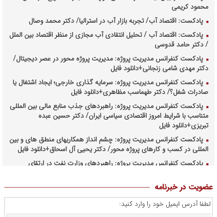
محمود کریمی
پادکست: اقتصاد آب/ تجربه بازار آب در استرالیا/ دکتر محمد وصال
پادکست: اقتصاد آب / تحلیل انتقادی آب مجازی از منظر اقتصاد بین الملل
/ دکتر حامد قدوسی
پادکست کنفرانس مدیریت پروژه: مدیریت پروژه محور در عصر دیجیتال/
دکتر مهدی شامی زنجانی+دانلود فایل
پادکست کنفرانس مدیریت پروژه: سرمایه گذاری خارجی؛ ایجاد اشتغال یا
صادرات شغل؟/ دکتر طهماسب مظاهری+دانلود فایل
پادکست کنفرانس مدیریت پروژه: راهبردهای جذب منابع مالی بین المللی
متناسب با شرایط امروز اقتصادی سیاسی ایران/ دکتر حسین عبده
تبریزی+دانلود فایل
پادکست کنفرانس مدیریت پروژه: چشم انداز همکاریهای منطق های و بین
المللی در کسب و کارهای پروژه محور/ دکتر یحیی آل اسحاق+دانلود فایل
پادکست کنفرانس مدیریت پروژه: راهبردهای وزارت نفت در ارتقای
مدیریت طرحهای بالادستی صنعت نفت/ مهندس حبیب الله بیطرف+دانلود
فایل
عضویت در خبرنامه
پادکست کنفرانس مدیریت پروژه: حکمرانی در کسب و کارهای پروژه
لطفا آدرس ایمیل خود را وارد کنید:
محور/ دکتر محمد صبحیه+دانلود فایل