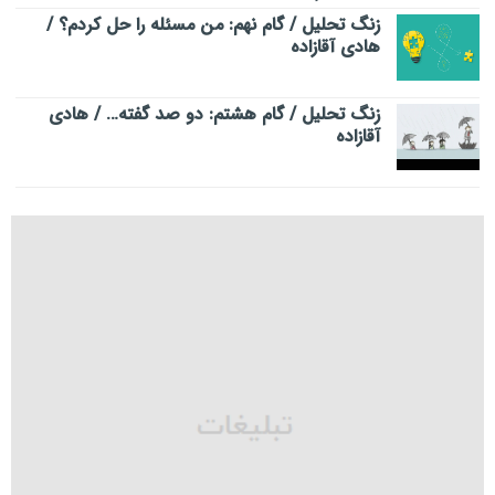
زنگ تحلیل / گام نهم: من مسئله را حل کردم؟ /
هادی آقازاده
زنگ تحلیل / گام هشتم: دو صد گفته… / هادی
آقازاده