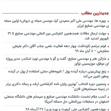
باشد؟! / دانلود فایل صوتی دکتر تقوی
فایل صوتی گفت و گوی رامبد جوان و دکتر مصطفی تقوی در خصوص
آینده پژوهی – برنامه خندوانه
جدیدترین مطالب
سخنرانی دکتر دیواندری در خصوص آینده صنعت بانکداری / کنفرانس
چهره ها: مهندس علی اکبر سعیدی کیا، موسس مجله ی «روش» اولین مجله
ملی توسعه مدیریت پولی و بانکی
ی مهندسی صنایع ایران
سخنرانی دکتر علیرضا فیض بخش با عنوان آینده پژوهی نظام بانکداری / ۹
مهلت ارسال مقالات هجدهمین کنفرانس بین المللی مهندسی صنایع تا ۳۱
بهمن ماه ۹۲
شهریور تمدید شد.
فیلم مراسم نکوداشت چهار دهه فعالیت علمی جناب آقای دکتر علینقی
مشایخی – ۸ آبان ماه ۹۹
ماراتن هنر و مهندسی صنایع: گفت و گو با مهندس نوید اسکندر: مدیر پروژه
ای موفق، موزیسینی نوآور
پنج پیش‌بینی درباره آینده پول / شیوه‌های سنتی استفاده از پول در آینده
چطور تغییر می‌کند
پنجمین دورۀ انتخاب “بهترین پایان ­نامه کارشناسی­ ارشد و رساله دکتری برتر
در زمینه سیستم‌های فازی”
کسب مقام نخست دانشکده مهندسی صنایع و سیستم های دانشگاه صنعتی
اصفهان در مسابقات بین‌المللی حل مسئله آمریکا
چهاردهمین کنفرانس ملی کیفیت و بهره وری/ ۲۷ آذرماه ۹۸