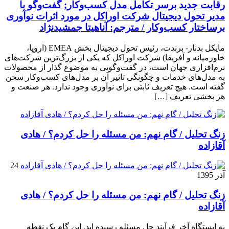
رقابت جدید برسر تکامل مدل کسب‌و‌کار; گفت‌وگو با
مدیر تحول دیجیتال شرکت اوراکل در مورد اثرات نوآوری
برساختار کسب‌وکار / مترجم: آناهیتا جمشیدنژاد
مایکل بدنار- برندت، رئیس تحول دیجیتال بخش EMEA (اروپا،
خاورمیانه و آفریقا) شرکت اوراکل که یکی از بزرگ‌ترین شرکت‌های
نرم‌افزاری جهان است، در گفت‌وگویی به موضوع گذار از محصولات
به مدل‌های خدمات و چگونگی تاثیر آن بر مدل‌های کسب‌و‌کار سخن
گفته است. هیچ تعریف ثابتی برای نوآوری وجود ندارد. هر صنعت و
هر بخشی تعریف […]
زنگ تحلیل / گام نهم: من مسئله را حل کردم؟ / هادی
آقازاده
24
آذر 1395
زنگ تحلیل / گام نهم: من مسئله را حل کردم؟ / هادی
آقازاده
به ایستگاه آخر فرآیند حل مسئله رسیده اید. این گام یک نقطه