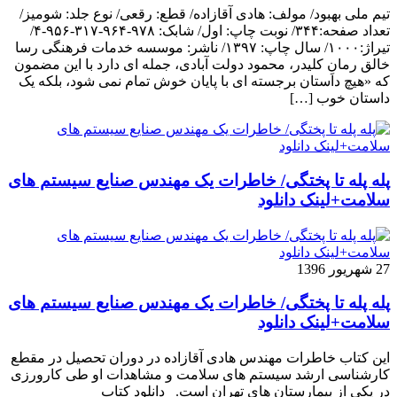
تیم ملی بهبود/ مولف: هادی آقازاده/ قطع: رقعی/ نوع جلد: شومیز/
تعداد صفحه:۳۴۴/ نوبت چاپ: اول/ شابک: ۹۷۸-۹۶۴-۳۱۷-۹۵۶-۴/
تیراژ:۱۰۰۰/ سال چاپ: ۱۳۹۷/ ناشر: موسسه خدمات فرهنگی رسا
خالق رمانِ کلیدر، محمود دولت آبادی، جمله ای دارد با این مضمون
که «هیچ داستان برجسته ای با پایان خوش تمام نمی شود، بلکه یک
داستان خوب […]
پله پله تا پختگی/ خاطرات یک مهندس صنایع سیستم های
سلامت+لینک دانلود
27 شهریور 1396
پله پله تا پختگی/ خاطرات یک مهندس صنایع سیستم های
سلامت+لینک دانلود
این کتاب خاطرات مهندس هادی آقازاده در دوران تحصیل در مقطع
کارشناسی ارشد سیستم های سلامت و مشاهدات او طی کارورزی
در یکی از بیمارستان های تهران است. دانلود کتاب