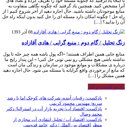
تا اینجا یادگرفتید که چگونه مسئله خود را تعریف کرده و تضاد های
آنرا مشخص کنید. همچنین یاد گرفتید که چگونه نگاهی متفاوت به
منابع موجودتان داشته باشید. حال اجازه دهید از آخر شروع کنیم ! از
راه حل ! چگونه امکان دارد مسئله ای را حل کنید بدون اینکه راه حل
آن را بدانید؟ […]
08 آذر 1393
زنگ تحلیل / گام دوم : منبع گرایی / هادی آقازاده
منابع جایی همین اطراف هستند! «اگه پول باشه همه چیز حله تا پول
نداشته باشی هیچ مشکلی رو نمی تونی حل کنی! » این پندار رایج ما
درباره ی مشکلات و موانع موجود در سازمان و زندگی مان است
که مانع از برخوردی واقع گرایانه با مسئله می شود. حال اجازه دهید
همین مشکل را […]
رادیو کسب و کار
پادکست: رقیبان آینده، شرکت های کوچک اما با رشد
سریع/ مهندس محمود کریمی
پادکست: اقتصاد آب/ تجربه بازار آب در استرالیا/ دکتر
محمد وصال
پادکست: اقتصاد آب / تحلیل انتقادی آب مجازی از
منظر اقتصاد بین الملل / دکتر حامد قدوسی