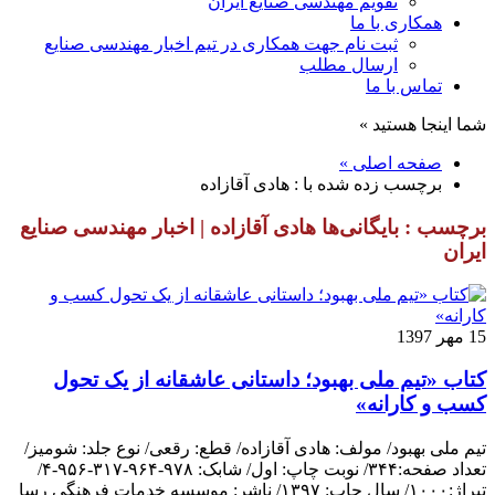
تقویم مهندسی صنایع ایران
همکاری با ما
ثبت نام جهت همکاری در تیم اخبار مهندسی صنایع
ارسال مطلب
تماس با ما
شما اینجا هستید »
صفحه اصلی »
برچسب زده شده با : هادی آقازاده
برچسب : بایگانی‌ها هادی آقازاده | اخبار مهندسی صنایع
ایران
15 مهر 1397
کتاب «تیم ملی بهبود؛ داستانی عاشقانه از یک تحول
کسب و کارانه»
تیم ملی بهبود/ مولف: هادی آقازاده/ قطع: رقعی/ نوع جلد: شومیز/
تعداد صفحه:۳۴۴/ نوبت چاپ: اول/ شابک: ۹۷۸-۹۶۴-۳۱۷-۹۵۶-۴/
تیراژ:۱۰۰۰/ سال چاپ: ۱۳۹۷/ ناشر: موسسه خدمات فرهنگی رسا