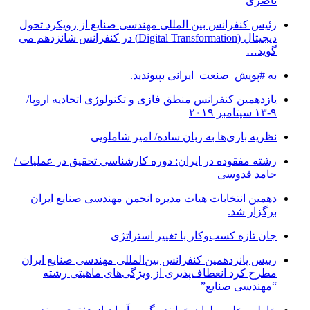
ناصری
رئیس کنفرانس بین المللی مهندسی صنایع از رویکرد تحول
دیجیتال (Digital Transformation) در کنفرانس شانزدهم می
گوید…
به #پویش_صنعت_ایرانی بپیوندید.
یازدهمین کنفرانس منطق فازی و تکنولوژی اتحادیه اروپا/
۹-۱۳ سپتامبر ۲۰۱۹
نظریه بازی‌ها به زبان ساده/ امیر شاملویی
رشته مفقوده در ایران: دوره کارشناسی تحقیق در عملیات /
حامد قدوسی
دهمین انتخابات هیات مدیره انجمن مهندسی صنایع ایران
برگزار شد.
جان تازه کسب‌وکار با تغییر استراتژی
رییس پانزدهمین کنفرانس بین‌المللی مهندسی صنایع ایران
مطرح کرد انعطاف‌پذیری از ویژگی‌های ماهیتی رشته
“مهندسی صنایع”