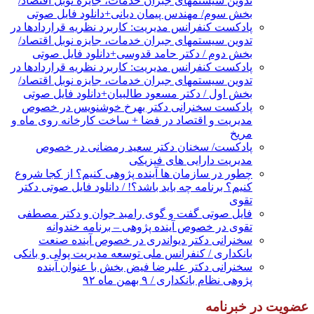
تدوین سیستمهای جبران خدمات، جایزه نوبل اقتصاد/
بخش سوم/ مهندس پیمان دیانی+دانلود فایل صوتی
پادکست کنفرانس مدیریت: کاربرد نظریه قراردادها در
تدوین سیستمهای جبران خدمات، جایزه نوبل اقتصاد/
بخش دوم / دکتر حامد قدوسی+دانلود فایل صوتی
پادکست کنفرانس مدیریت: کاربرد نظریه قراردادها در
تدوین سیستمهای جبران خدمات، جایزه نوبل اقتصاد/
بخش اول / دکتر مسعود طالبیان+دانلود فایل صوتی
پادکست سخنرانی دکتر بهرخ خوشنویس در خصوص
مدیریت و اقتصاد در فضا + ساخت کارخانه روی ماه و
مریخ
پادکست/ سخنان دکتر سعید رمضانی در خصوص
مدیریت دارایی های فیزیکی
چطور در سازمان ها آینده پژوهی کنیم؟ از کجا شروع
کنیم؟ برنامه چه باید باشد؟! / دانلود فایل صوتی دکتر
تقوی
فایل صوتی گفت و گوی رامبد جوان و دکتر مصطفی
تقوی در خصوص آینده پژوهی – برنامه خندوانه
سخنرانی دکتر دیواندری در خصوص آینده صنعت
بانکداری / کنفرانس ملی توسعه مدیریت پولی و بانکی
سخنرانی دکتر علیرضا فیض بخش با عنوان آینده
پژوهی نظام بانکداری / ۹ بهمن ماه ۹۲
عضویت در خبرنامه