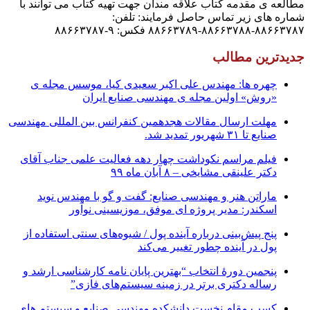
مطالعه ی مقدمه کتاب علاقه مندان جهت تهیه کتاب می توانند با
شماره های زیر تماس حاصل فرمایند: تلفن:
۸۸۶۶۳۷۸۷-۸۸۶۶۳۷۸۸-۸۸۶۶۳۷۸۹ فکس: ۹-۸۸۶۶۳۷۸۷
جدیدترین مطالب
چهره ها: مهندس علی اکبر سعیدی کیا، موسس مجله ی
«روش» اولین مجله ی مهندسی صنایع ایران
مهلت ارسال مقالات هجدهمین کنفرانس بین المللی مهندسی
صنایع تا ۳۱ شهریور تمدید شد.
فیلم مراسم نکوداشت چهار دهه فعالیت علمی جناب آقای
دکتر علینقی مشایخی – ۸ آبان ماه ۹۹
ماراتن هنر و مهندسی صنایع: گفت و گو با مهندس نوید
اسکندر: مدیر پروژه ای موفق، موزیسینی نوآور
پنج پیش‌بینی درباره آینده پول / شیوه‌های سنتی استفاده از
پول در آینده چطور تغییر می‌کند
پنجمین دورۀ انتخاب “بهترین پایان ­نامه کارشناسی­ ارشد و
رساله دکتری برتر در زمینه سیستم‌های فازی”
کسب مقام نخست دانشکده مهندسی صنایع و سیستم های