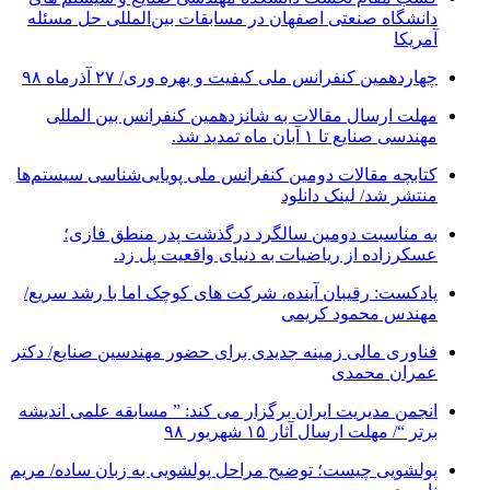
دانشگاه صنعتی اصفهان در مسابقات بین‌المللی حل مسئله
آمریکا
چهاردهمین کنفرانس ملی کیفیت و بهره وری/ ۲۷ آذرماه ۹۸
مهلت ارسال مقالات به شانزدهمین کنفرانس بین المللی
مهندسی صنایع تا ۱ آبان ماه تمدید شد.
کتابچه مقالات دومین کنفرانس ملی پویایی‌شناسی سیستم‌ها
منتشر شد/ لینک دانلود
به مناسبت دومین سالگرد درگذشت پدر منطق فازی؛
عسکرزاده از ریاضیات به دنیای واقعیت پل زد.
پادکست: رقیبان آینده، شرکت های کوچک اما با رشد سریع/
مهندس محمود کریمی
فناوری مالی زمینه جدیدی برای حضور مهندسین صنایع/ دکتر
عمران محمدی
انجمن مدیریت ایران برگزار می کند: ” مسابقه علمی اندیشه
برتر “/ مهلت ارسال آثار ۱۵ شهریور ۹۸
پولشویی چیست؛ توضیح مراحل پولشویی به زبان ساده/ مریم