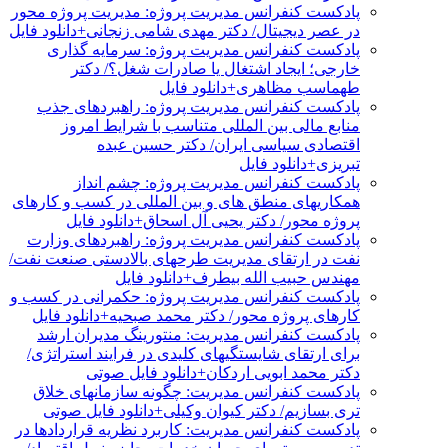
پادکست کنفرانس مدیریت پروژه: مدیریت پروژه محور
در عصر دیجیتال/ دکتر مهدی شامی زنجانی+دانلود فایل
پادکست کنفرانس مدیریت پروژه: سرمایه گذاری
خارجی؛ ایجاد اشتغال یا صادرات شغل؟/ دکتر
طهماسب مظاهری+دانلود فایل
پادکست کنفرانس مدیریت پروژه: راهبردهای جذب
منابع مالی بین المللی متناسب با شرایط امروز
اقتصادی سیاسی ایران/ دکتر حسین عبده
تبریزی+دانلود فایل
پادکست کنفرانس مدیریت پروژه: چشم انداز
همکاریهای منطق های و بین المللی در کسب و کارهای
پروژه محور/ دکتر یحیی آل اسحاق+دانلود فایل
پادکست کنفرانس مدیریت پروژه: راهبردهای وزارت
نفت در ارتقای مدیریت طرحهای بالادستی صنعت نفت/
مهندس حبیب الله بیطرف+دانلود فایل
پادکست کنفرانس مدیریت پروژه: حکمرانی در کسب و
کارهای پروژه محور/ دکتر محمد صبحیه+دانلود فایل
پادکست کنفرانس مدیریت: منتورینگ مدیران ارشد
برای ارتقای شایستگیهای کلیدی در فرایند استراتژی/
دکتر محمد ابویی اردکان+دانلود فایل صوتی
پادکست کنفرانس مدیریت: چگونه سازمانهای خلاق
تری بسازیم/ دکتر کیوان وکیلی+دانلود فایل صوتی
پادکست کنفرانس مدیریت: کاربرد نظریه قراردادها در