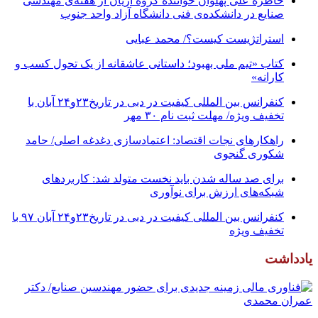
خاطره علی پهلوان خواننده گروه آریان از هفته‌ی مهندسی
صنایع در دانشکده‌ی فنی دانشگاه آزاد واحد جنوب
استراتژیست کیست؟‬/ محمد عبایی
کتاب «تیم ملی بهبود؛ داستانی عاشقانه از یک تحول کسب و
کارانه»
کنفرانس بین المللی کیفیت در دبی در تاریخ۲۳و۲۴ آبان با
تخفیف ویژه/ مهلت ثبت نام ۳۰ مهر
راهکارهای نجات اقتصاد: اعتمادسازی دغدغه اصلی/ حامد
شکوری گنجوی
برای صد ساله شدن باید نخست متولد شد: کاربردهای
شبکه‌های ارزش برای نوآوری
کنفرانس بین المللی کیفیت در دبی در تاریخ۲۳و۲۴ آبان ۹۷ با
تخفیف ویژه
یادداشت