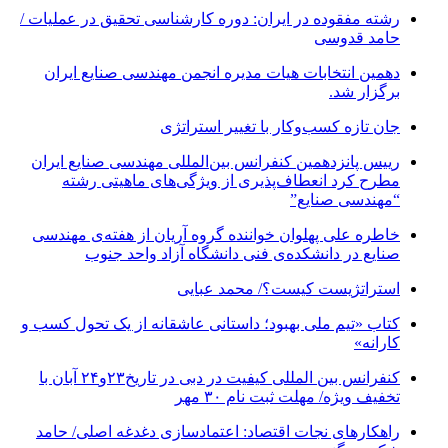
رشته مفقوده در ایران: دوره کارشناسی تحقیق در عملیات /
حامد قدوسی
دهمین انتخابات هیات مدیره انجمن مهندسی صنایع ایران
برگزار شد.
جان تازه کسب‌وکار با تغییر استراتژی
رییس پانزدهمین کنفرانس بین‌المللی مهندسی صنایع ایران
مطرح کرد انعطاف‌پذیری از ویژگی‌های ماهیتی رشته
“مهندسی صنایع”
خاطره علی پهلوان خواننده گروه آریان از هفته‌ی مهندسی
صنایع در دانشکده‌ی فنی دانشگاه آزاد واحد جنوب
استراتژیست کیست؟‬/ محمد عبایی
کتاب «تیم ملی بهبود؛ داستانی عاشقانه از یک تحول کسب و
کارانه»
کنفرانس بین المللی کیفیت در دبی در تاریخ۲۳و۲۴ آبان با
تخفیف ویژه/ مهلت ثبت نام ۳۰ مهر
راهکارهای نجات اقتصاد: اعتمادسازی دغدغه اصلی/ حامد