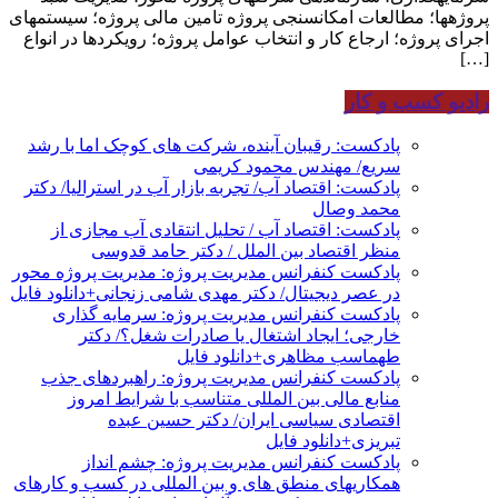
پروژه‏ها؛ مطالعات امکان‏سنجی پروژه تامین مالی پروژه؛ سیستم‏های
اجرای پروژه؛ ارجاع کار و انتخاب عوامل پروژه؛ رویکردها در انواع
[…]
رادیو کسب و کار
پادکست: رقیبان آینده، شرکت های کوچک اما با رشد
سریع/ مهندس محمود کریمی
پادکست: اقتصاد آب/ تجربه بازار آب در استرالیا/ دکتر
محمد وصال
پادکست: اقتصاد آب / تحلیل انتقادی آب مجازی از
منظر اقتصاد بین الملل / دکتر حامد قدوسی
پادکست کنفرانس مدیریت پروژه: مدیریت پروژه محور
در عصر دیجیتال/ دکتر مهدی شامی زنجانی+دانلود فایل
پادکست کنفرانس مدیریت پروژه: سرمایه گذاری
خارجی؛ ایجاد اشتغال یا صادرات شغل؟/ دکتر
طهماسب مظاهری+دانلود فایل
پادکست کنفرانس مدیریت پروژه: راهبردهای جذب
منابع مالی بین المللی متناسب با شرایط امروز
اقتصادی سیاسی ایران/ دکتر حسین عبده
تبریزی+دانلود فایل
پادکست کنفرانس مدیریت پروژه: چشم انداز
همکاریهای منطق های و بین المللی در کسب و کارهای