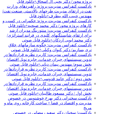
پروژه محور/ دکتر یحیی آل اسحاق+دانلود فایل
پادکست کنفرانس مدیریت پروژه: راهبردهای وزارت
نفت در ارتقای مدیریت طرحهای بالادستی صنعت نفت/
مهندس حبیب الله بیطرف+دانلود فایل
پادکست کنفرانس مدیریت پروژه: حکمرانی در کسب و
کارهای پروژه محور/ دکتر محمد صبحیه+دانلود فایل
پادکست کنفرانس مدیریت: منتورینگ مدیران ارشد
برای ارتقای شایستگیهای کلیدی در فرایند استراتژی/
دکتر محمد ابویی اردکان+دانلود فایل صوتی
پادکست کنفرانس مدیریت: چگونه سازمانهای خلاق
تری بسازیم/ دکتر کیوان وکیلی+دانلود فایل صوتی
پادکست کنفرانس مدیریت: کاربرد نظریه قراردادها در
تدوین سیستمهای جبران خدمات، جایزه نوبل اقتصاد/
بخش سوم/ مهندس پیمان دیانی+دانلود فایل صوتی
پادکست کنفرانس مدیریت: کاربرد نظریه قراردادها در
تدوین سیستمهای جبران خدمات، جایزه نوبل اقتصاد/
بخش دوم / دکتر حامد قدوسی+دانلود فایل صوتی
پادکست کنفرانس مدیریت: کاربرد نظریه قراردادها در
تدوین سیستمهای جبران خدمات، جایزه نوبل اقتصاد/
بخش اول / دکتر مسعود طالبیان+دانلود فایل صوتی
پادکست سخنرانی دکتر بهرخ خوشنویس در خصوص
مدیریت و اقتصاد در فضا + ساخت کارخانه روی ماه و
مریخ
پادکست/ سخنان دکتر سعید رمضانی در خصوص