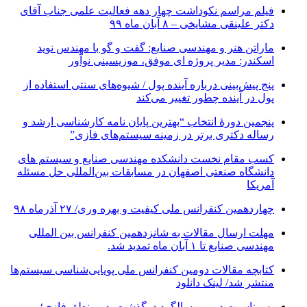
فیلم مراسم نکوداشت چهار دهه فعالیت علمی جناب آقای
دکتر علینقی مشایخی – ۸ آبان ماه ۹۹
ماراتن هنر و مهندسی صنایع: گفت و گو با مهندس نوید
اسکندر: مدیر پروژه ای موفق، موزیسینی نوآور
پنج پیش‌بینی درباره آینده پول / شیوه‌های سنتی استفاده از
پول در آینده چطور تغییر می‌کند
پنجمین دورۀ انتخاب “بهترین پایان ­نامه کارشناسی­ ارشد و
رساله دکتری برتر در زمینه سیستم‌های فازی”
کسب مقام نخست دانشکده مهندسی صنایع و سیستم های
دانشگاه صنعتی اصفهان در مسابقات بین‌المللی حل مسئله
آمریکا
چهاردهمین کنفرانس ملی کیفیت و بهره وری/ ۲۷ آذرماه ۹۸
مهلت ارسال مقالات به شانزدهمین کنفرانس بین المللی
مهندسی صنایع تا ۱ آبان ماه تمدید شد.
کتابچه مقالات دومین کنفرانس ملی پویایی‌شناسی سیستم‌ها
منتشر شد/ لینک دانلود
به مناسبت دومین سالگرد درگذشت پدر منطق فازی؛