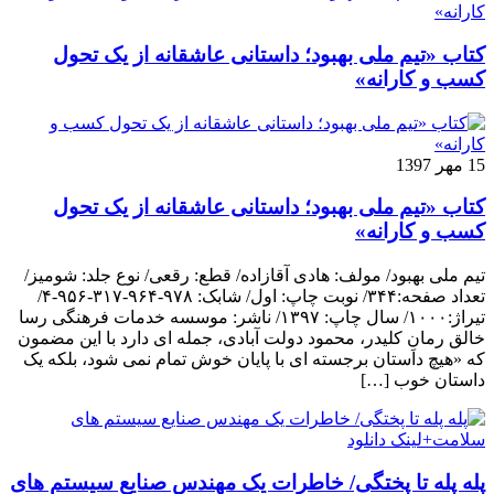
کتاب «تیم ملی بهبود؛ داستانی عاشقانه از یک تحول
کسب و کارانه»
15 مهر 1397
کتاب «تیم ملی بهبود؛ داستانی عاشقانه از یک تحول
کسب و کارانه»
تیم ملی بهبود/ مولف: هادی آقازاده/ قطع: رقعی/ نوع جلد: شومیز/
تعداد صفحه:۳۴۴/ نوبت چاپ: اول/ شابک: ۹۷۸-۹۶۴-۳۱۷-۹۵۶-۴/
تیراژ:۱۰۰۰/ سال چاپ: ۱۳۹۷/ ناشر: موسسه خدمات فرهنگی رسا
خالق رمانِ کلیدر، محمود دولت آبادی، جمله ای دارد با این مضمون
که «هیچ داستان برجسته ای با پایان خوش تمام نمی شود، بلکه یک
داستان خوب […]
پله پله تا پختگی/ خاطرات یک مهندس صنایع سیستم های