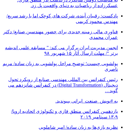
عسکرزاده از ریاضیات به دنیای واقعیت پل زد.
پادکست: رقیبان آینده، شرکت های کوچک اما با رشد سریع/
مهندس محمود کریمی
فناوری مالی زمینه جدیدی برای حضور مهندسین صنایع/ دکتر
عمران محمدی
انجمن مدیریت ایران برگزار می کند: ” مسابقه علمی اندیشه
برتر “/ مهلت ارسال آثار ۱۵ شهریور ۹۸
پولشویی چیست؛ توضیح مراحل پولشویی به زبان ساده/ مریم
ناصری
رئیس کنفرانس بین المللی مهندسی صنایع از رویکرد تحول
دیجیتال (Digital Transformation) در کنفرانس شانزدهم می
گوید…
به #پویش_صنعت_ایرانی بپیوندید.
یازدهمین کنفرانس منطق فازی و تکنولوژی اتحادیه اروپا/
۹-۱۳ سپتامبر ۲۰۱۹
نظریه بازی‌ها به زبان ساده/ امیر شاملویی