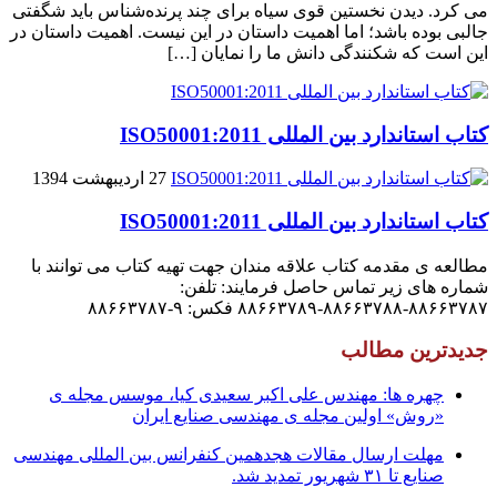
می کرد. دیدن نخستین قوى سیاه براى چند پرنده‌شناس باید شگفتى
جالبى بوده باشد؛ اما اهمیت داستان در این نیست. اهمیت داستان در
این است که شکنندگى دانش ما را نمایان […]
کتاب استاندارد بین المللی ISO50001:2011
27 اردیبهشت 1394
کتاب استاندارد بین المللی ISO50001:2011
مطالعه ی مقدمه کتاب علاقه مندان جهت تهیه کتاب می توانند با
شماره های زیر تماس حاصل فرمایند: تلفن:
۸۸۶۶۳۷۸۷-۸۸۶۶۳۷۸۸-۸۸۶۶۳۷۸۹ فکس: ۹-۸۸۶۶۳۷۸۷
جدیدترین مطالب
چهره ها: مهندس علی اکبر سعیدی کیا، موسس مجله ی
«روش» اولین مجله ی مهندسی صنایع ایران
مهلت ارسال مقالات هجدهمین کنفرانس بین المللی مهندسی
صنایع تا ۳۱ شهریور تمدید شد.