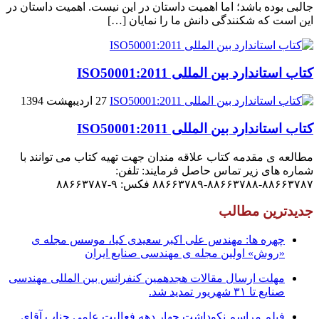
جالبى بوده باشد؛ اما اهمیت داستان در این نیست. اهمیت داستان در
این است که شکنندگى دانش ما را نمایان […]
کتاب استاندارد بین المللی ISO50001:2011
27 اردیبهشت 1394
کتاب استاندارد بین المللی ISO50001:2011
مطالعه ی مقدمه کتاب علاقه مندان جهت تهیه کتاب می توانند با
شماره های زیر تماس حاصل فرمایند: تلفن:
۸۸۶۶۳۷۸۷-۸۸۶۶۳۷۸۸-۸۸۶۶۳۷۸۹ فکس: ۹-۸۸۶۶۳۷۸۷
جدیدترین مطالب
چهره ها: مهندس علی اکبر سعیدی کیا، موسس مجله ی
«روش» اولین مجله ی مهندسی صنایع ایران
مهلت ارسال مقالات هجدهمین کنفرانس بین المللی مهندسی
صنایع تا ۳۱ شهریور تمدید شد.
فیلم مراسم نکوداشت چهار دهه فعالیت علمی جناب آقای