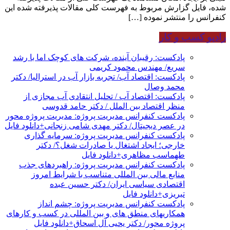
شده، فایل گزارش مربوط به فهرست کلی مقالات پذیرفته شده این
کنفرانس را منتشر نموده […]
رادیو کسب و کار
پادکست: رقیبان آینده، شرکت های کوچک اما با رشد
سریع/ مهندس محمود کریمی
پادکست: اقتصاد آب/ تجربه بازار آب در استرالیا/ دکتر
محمد وصال
پادکست: اقتصاد آب / تحلیل انتقادی آب مجازی از
منظر اقتصاد بین الملل / دکتر حامد قدوسی
پادکست کنفرانس مدیریت پروژه: مدیریت پروژه محور
در عصر دیجیتال/ دکتر مهدی شامی زنجانی+دانلود فایل
پادکست کنفرانس مدیریت پروژه: سرمایه گذاری
خارجی؛ ایجاد اشتغال یا صادرات شغل؟/ دکتر
طهماسب مظاهری+دانلود فایل
پادکست کنفرانس مدیریت پروژه: راهبردهای جذب
منابع مالی بین المللی متناسب با شرایط امروز
اقتصادی سیاسی ایران/ دکتر حسین عبده
تبریزی+دانلود فایل
پادکست کنفرانس مدیریت پروژه: چشم انداز
همکاریهای منطق های و بین المللی در کسب و کارهای
پروژه محور/ دکتر یحیی آل اسحاق+دانلود فایل