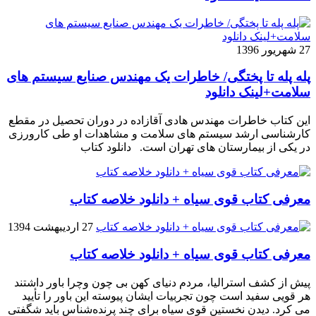
27 شهریور 1396
پله پله تا پختگی/ خاطرات یک مهندس صنایع سیستم های
سلامت+لینک دانلود
این کتاب خاطرات مهندس هادی آقازاده در دوران تحصیل در مقطع
کارشناسی ارشد سیستم های سلامت و مشاهدات او طی کارورزی
در یکی از بیمارستان های تهران است. دانلود کتاب
معرفی کتاب قوی سیاه + دانلود خلاصه کتاب
27 اردیبهشت 1394
معرفی کتاب قوی سیاه + دانلود خلاصه کتاب
پیش از کشف استرالیا، مردم دنیاى کهن بی چون وچرا باور داشتند
هر قویى سفید است چون تجربیات ایشان پیوسته این باور را تأیید
می کرد. دیدن نخستین قوى سیاه براى چند پرنده‌شناس باید شگفتى