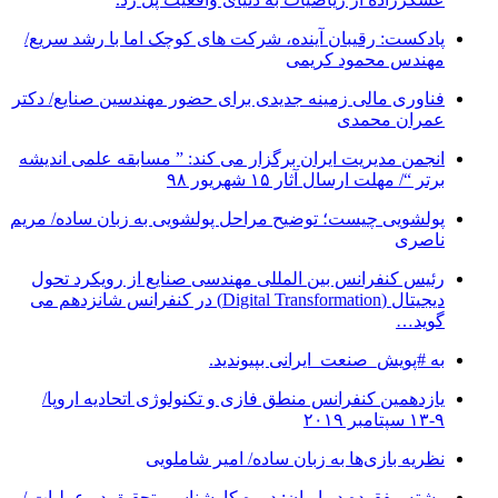
پادکست: رقیبان آینده، شرکت های کوچک اما با رشد سریع/
مهندس محمود کریمی
فناوری مالی زمینه جدیدی برای حضور مهندسین صنایع/ دکتر
عمران محمدی
انجمن مدیریت ایران برگزار می کند: ” مسابقه علمی اندیشه
برتر “/ مهلت ارسال آثار ۱۵ شهریور ۹۸
پولشویی چیست؛ توضیح مراحل پولشویی به زبان ساده/ مریم
ناصری
رئیس کنفرانس بین المللی مهندسی صنایع از رویکرد تحول
دیجیتال (Digital Transformation) در کنفرانس شانزدهم می
گوید…
به #پویش_صنعت_ایرانی بپیوندید.
یازدهمین کنفرانس منطق فازی و تکنولوژی اتحادیه اروپا/
۹-۱۳ سپتامبر ۲۰۱۹
نظریه بازی‌ها به زبان ساده/ امیر شاملویی
رشته مفقوده در ایران: دوره کارشناسی تحقیق در عملیات /