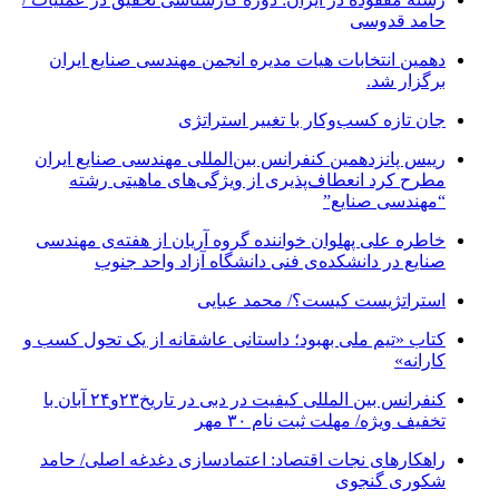
حامد قدوسی
دهمین انتخابات هیات مدیره انجمن مهندسی صنایع ایران
برگزار شد.
جان تازه کسب‌وکار با تغییر استراتژی
رییس پانزدهمین کنفرانس بین‌المللی مهندسی صنایع ایران
مطرح کرد انعطاف‌پذیری از ویژگی‌های ماهیتی رشته
“مهندسی صنایع”
خاطره علی پهلوان خواننده گروه آریان از هفته‌ی مهندسی
صنایع در دانشکده‌ی فنی دانشگاه آزاد واحد جنوب
استراتژیست کیست؟‬/ محمد عبایی
کتاب «تیم ملی بهبود؛ داستانی عاشقانه از یک تحول کسب و
کارانه»
کنفرانس بین المللی کیفیت در دبی در تاریخ۲۳و۲۴ آبان با
تخفیف ویژه/ مهلت ثبت نام ۳۰ مهر
راهکارهای نجات اقتصاد: اعتمادسازی دغدغه اصلی/ حامد
شکوری گنجوی