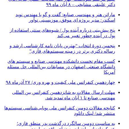
دکتر علینقی مشایخی – ۸ آبان ماه ۹۹
ماراتن هنر و مهندسی صنایع: گفت و گو با مهندس نوید
اسکندر: مدیر پروژه ای موفق، موزیسینی نوآور
پنج پیش‌بینی درباره آینده پول / شیوه‌های سنتی استفاده از
پول در آینده چطور تغییر می‌کند
پنجمین دورۀ انتخاب “بهترین پایان ­نامه کارشناسی­ ارشد و
رساله دکتری برتر در زمینه سیستم‌های فازی”
کسب مقام نخست دانشکده مهندسی صنایع و سیستم های
دانشگاه صنعتی اصفهان در مسابقات بین‌المللی حل مسئله
آمریکا
چهاردهمین کنفرانس ملی کیفیت و بهره وری/ ۲۷ آذرماه ۹۸
مهلت ارسال مقالات به شانزدهمین کنفرانس بین المللی
مهندسی صنایع تا ۱ آبان ماه تمدید شد.
کتابچه مقالات دومین کنفرانس ملی پویایی‌شناسی سیستم‌ها
منتشر شد/ لینک دانلود
به مناسبت دومین سالگرد درگذشت پدر منطق فازی؛
عسکرزاده از ریاضیات به دنیای واقعیت پل زد.