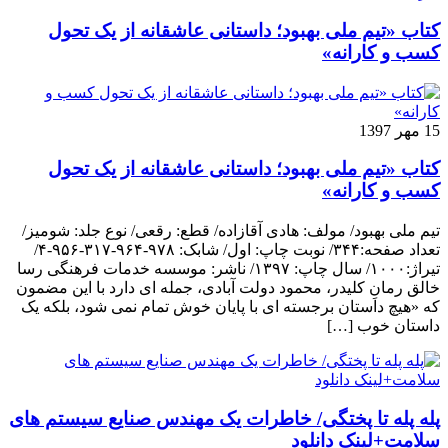
کتاب «تیم ملی بهبود؛ داستانی عاشقانه از یک تحول
کسب و کارانه»
15 مهر 1397
کتاب «تیم ملی بهبود؛ داستانی عاشقانه از یک تحول
کسب و کارانه»
تیم ملی بهبود/ مولف: هادی آقازاده/ قطع: رقعی/ نوع جلد: شومیز/
تعداد صفحه:۳۴۴/ نوبت چاپ: اول/ شابک: ۹۷۸-۹۶۴-۳۱۷-۹۵۶-۴/
تیراژ:۱۰۰۰/ سال چاپ: ۱۳۹۷/ ناشر: موسسه خدمات فرهنگی رسا
خالق رمانِ کلیدر، محمود دولت آبادی، جمله ای دارد با این مضمون
که «هیچ داستان برجسته ای با پایان خوش تمام نمی شود، بلکه یک
داستان خوب […]
پله پله تا پختگی/ خاطرات یک مهندس صنایع سیستم های
سلامت+لینک دانلود