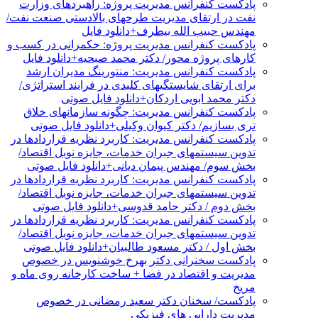
پادکست کنفرانس مدیریت پروژه: راهبردهای وزارت
نفت در ارتقای مدیریت طرحهای بالادستی صنعت نفت/
مهندس حبیب الله بیطرف+دانلود فایل
پادکست کنفرانس مدیریت پروژه: حکمرانی در کسب و
کارهای پروژه محور/ دکتر محمد صبحیه+دانلود فایل
پادکست کنفرانس مدیریت: منتورینگ مدیران ارشد
برای ارتقای شایستگیهای کلیدی در فرایند استراتژی/
دکتر محمد ابویی اردکان+دانلود فایل صوتی
پادکست کنفرانس مدیریت: چگونه سازمانهای خلاق
تری بسازیم/ دکتر کیوان وکیلی+دانلود فایل صوتی
پادکست کنفرانس مدیریت: کاربرد نظریه قراردادها در
تدوین سیستمهای جبران خدمات، جایزه نوبل اقتصاد/
بخش سوم/ مهندس پیمان دیانی+دانلود فایل صوتی
پادکست کنفرانس مدیریت: کاربرد نظریه قراردادها در
تدوین سیستمهای جبران خدمات، جایزه نوبل اقتصاد/
بخش دوم / دکتر حامد قدوسی+دانلود فایل صوتی
پادکست کنفرانس مدیریت: کاربرد نظریه قراردادها در
تدوین سیستمهای جبران خدمات، جایزه نوبل اقتصاد/
بخش اول / دکتر مسعود طالبیان+دانلود فایل صوتی
پادکست سخنرانی دکتر بهرخ خوشنویس در خصوص
مدیریت و اقتصاد در فضا + ساخت کارخانه روی ماه و
مریخ
پادکست/ سخنان دکتر سعید رمضانی در خصوص
مدیریت دارایی های فیزیکی