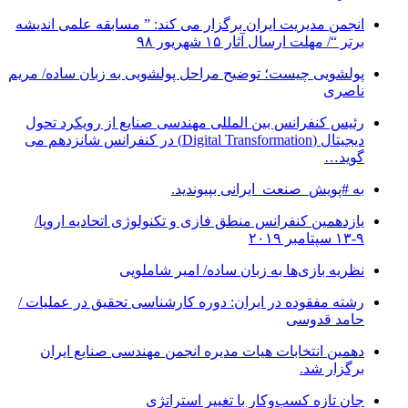
انجمن مدیریت ایران برگزار می کند: ” مسابقه علمی اندیشه
برتر “/ مهلت ارسال آثار ۱۵ شهریور ۹۸
پولشویی چیست؛ توضیح مراحل پولشویی به زبان ساده/ مریم
ناصری
رئیس کنفرانس بین المللی مهندسی صنایع از رویکرد تحول
دیجیتال (Digital Transformation) در کنفرانس شانزدهم می
گوید…
به #پویش_صنعت_ایرانی بپیوندید.
یازدهمین کنفرانس منطق فازی و تکنولوژی اتحادیه اروپا/
۹-۱۳ سپتامبر ۲۰۱۹
نظریه بازی‌ها به زبان ساده/ امیر شاملویی
رشته مفقوده در ایران: دوره کارشناسی تحقیق در عملیات /
حامد قدوسی
دهمین انتخابات هیات مدیره انجمن مهندسی صنایع ایران
برگزار شد.
جان تازه کسب‌وکار با تغییر استراتژی