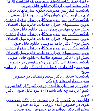
برای ارتقای شایستگیهای کلیدی در فرایند استراتژی/
دکتر محمد ابویی اردکان+دانلود فایل صوتی
پادکست کنفرانس مدیریت: چگونه سازمانهای خلاق
تری بسازیم/ دکتر کیوان وکیلی+دانلود فایل صوتی
پادکست کنفرانس مدیریت: کاربرد نظریه قراردادها در
تدوین سیستمهای جبران خدمات، جایزه نوبل اقتصاد/
بخش سوم/ مهندس پیمان دیانی+دانلود فایل صوتی
پادکست کنفرانس مدیریت: کاربرد نظریه قراردادها در
تدوین سیستمهای جبران خدمات، جایزه نوبل اقتصاد/
بخش دوم / دکتر حامد قدوسی+دانلود فایل صوتی
پادکست کنفرانس مدیریت: کاربرد نظریه قراردادها در
تدوین سیستمهای جبران خدمات، جایزه نوبل اقتصاد/
بخش اول / دکتر مسعود طالبیان+دانلود فایل صوتی
پادکست سخنرانی دکتر بهرخ خوشنویس در خصوص
مدیریت و اقتصاد در فضا + ساخت کارخانه روی ماه و
مریخ
پادکست/ سخنان دکتر سعید رمضانی در خصوص
مدیریت دارایی های فیزیکی
چطور در سازمان ها آینده پژوهی کنیم؟ از کجا شروع
کنیم؟ برنامه چه باید باشد؟! / دانلود فایل صوتی دکتر
تقوی
فایل صوتی گفت و گوی رامبد جوان و دکتر مصطفی
تقوی در خصوص آینده پژوهی – برنامه خندوانه
سخنرانی دکتر دیواندری در خصوص آینده صنعت