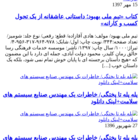
15 مهر 1397
کتاب «تیم ملی بهبود؛ داستانی عاشقانه از یک تحول
کسب و کارانه»
تیم ملی بهبود/ مولف: هادی آقازاده/ قطع: رقعی/ نوع جلد: شومیز/
تعداد صفحه:۳۴۴/ نوبت چاپ: اول/ شابک: ۹۷۸-۹۶۴-۳۱۷-۹۵۶-۴/
تیراژ:۱۰۰۰/ سال چاپ: ۱۳۹۷/ ناشر: موسسه خدمات فرهنگی رسا
خالق رمانِ کلیدر، محمود دولت آبادی، جمله ای دارد با این مضمون
که «هیچ داستان برجسته ای با پایان خوش تمام نمی شود، بلکه یک
داستان خوب […]
پله پله تا پختگی/ خاطرات یک مهندس صنایع سیستم های
سلامت+لینک دانلود
27 شهریور 1396
پله پله تا پختگی/ خاطرات یک مهندس صنایع سیستم های