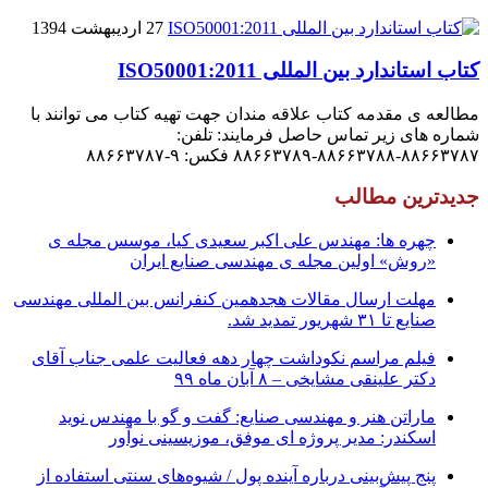
27 اردیبهشت 1394
کتاب استاندارد بین المللی ISO50001:2011
مطالعه ی مقدمه کتاب علاقه مندان جهت تهیه کتاب می توانند با
شماره های زیر تماس حاصل فرمایند: تلفن:
۸۸۶۶۳۷۸۷-۸۸۶۶۳۷۸۸-۸۸۶۶۳۷۸۹ فکس: ۹-۸۸۶۶۳۷۸۷
جدیدترین مطالب
چهره ها: مهندس علی اکبر سعیدی کیا، موسس مجله ی
«روش» اولین مجله ی مهندسی صنایع ایران
مهلت ارسال مقالات هجدهمین کنفرانس بین المللی مهندسی
صنایع تا ۳۱ شهریور تمدید شد.
فیلم مراسم نکوداشت چهار دهه فعالیت علمی جناب آقای
دکتر علینقی مشایخی – ۸ آبان ماه ۹۹
ماراتن هنر و مهندسی صنایع: گفت و گو با مهندس نوید
اسکندر: مدیر پروژه ای موفق، موزیسینی نوآور
پنج پیش‌بینی درباره آینده پول / شیوه‌های سنتی استفاده از