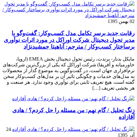
02 بهمن 1395
رقابت جدید برسر تکامل مدل کسب‌و‌کار; گفت‌وگو با
مدیر تحول دیجیتال شرکت اوراکل در مورد اثرات نوآوری
برساختار کسب‌وکار / مترجم: آناهیتا جمشیدنژاد
مایکل بدنار- برندت، رئیس تحول دیجیتال بخش EMEA (اروپا،
خاورمیانه و آفریقا) شرکت اوراکل که یکی از بزرگ‌ترین شرکت‌های
نرم‌افزاری جهان است، در گفت‌وگویی به موضوع گذار از محصولات
به مدل‌های خدمات و چگونگی تاثیر آن بر مدل‌های کسب‌و‌کار سخن
گفته است. هیچ تعریف ثابتی برای نوآوری وجود ندارد. هر صنعت و
هر بخشی تعریف […]
زنگ تحلیل / گام نهم: من مسئله را حل کردم؟ / هادی
آقازاده
24
آذر 1395