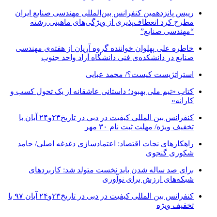
رییس پانزدهمین کنفرانس بین‌المللی مهندسی صنایع ایران
مطرح کرد انعطاف‌پذیری از ویژگی‌های ماهیتی رشته
“مهندسی صنایع”
خاطره علی پهلوان خواننده گروه آریان از هفته‌ی مهندسی
صنایع در دانشکده‌ی فنی دانشگاه آزاد واحد جنوب
استراتژیست کیست؟‬/ محمد عبایی
کتاب «تیم ملی بهبود؛ داستانی عاشقانه از یک تحول کسب و
کارانه»
کنفرانس بین المللی کیفیت در دبی در تاریخ۲۳و۲۴ آبان با
تخفیف ویژه/ مهلت ثبت نام ۳۰ مهر
راهکارهای نجات اقتصاد: اعتمادسازی دغدغه اصلی/ حامد
شکوری گنجوی
برای صد ساله شدن باید نخست متولد شد: کاربردهای
شبکه‌های ارزش برای نوآوری
کنفرانس بین المللی کیفیت در دبی در تاریخ۲۳و۲۴ آبان ۹۷ با
تخفیف ویژه