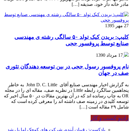
مادر خانه دار خود، صدیقه […]
27 مهر 1395
کلیپ: بریدن کیک تولد ۵۰ سالگی رشته ی مهندسی
صنایع توسط پروفسور حجی
17 مرداد 1390
نام پروفسور رسول حجی در بین توسعه دهندگان تئوری
صف در جهان
به گزارش اخبار مهندسی صنایع آقای John D. C. Little به خاطر
پنجاهمین سالگرد رابطه Little در نظریه صف، مقاله ای را در مجله
OR به چاپ رسانده اند که در آن بهترین مقالات در ۵۰ سال اخیر که
توسعه کلیدی در زمینه صف داشته اند را معرفی کرده است که
شامل ۲۹ مقاله است […]
رادیو کسب و کار
پادکست: رقیبان آینده، شرکت های کوچک اما با رشد