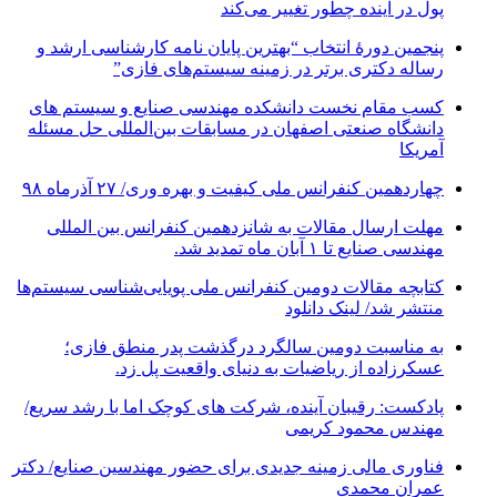
پول در آینده چطور تغییر می‌کند
پنجمین دورۀ انتخاب “بهترین پایان ­نامه کارشناسی­ ارشد و
رساله دکتری برتر در زمینه سیستم‌های فازی”
کسب مقام نخست دانشکده مهندسی صنایع و سیستم های
دانشگاه صنعتی اصفهان در مسابقات بین‌المللی حل مسئله
آمریکا
چهاردهمین کنفرانس ملی کیفیت و بهره وری/ ۲۷ آذرماه ۹۸
مهلت ارسال مقالات به شانزدهمین کنفرانس بین المللی
مهندسی صنایع تا ۱ آبان ماه تمدید شد.
کتابچه مقالات دومین کنفرانس ملی پویایی‌شناسی سیستم‌ها
منتشر شد/ لینک دانلود
به مناسبت دومین سالگرد درگذشت پدر منطق فازی؛
عسکرزاده از ریاضیات به دنیای واقعیت پل زد.
پادکست: رقیبان آینده، شرکت های کوچک اما با رشد سریع/
مهندس محمود کریمی
فناوری مالی زمینه جدیدی برای حضور مهندسین صنایع/ دکتر
عمران محمدی