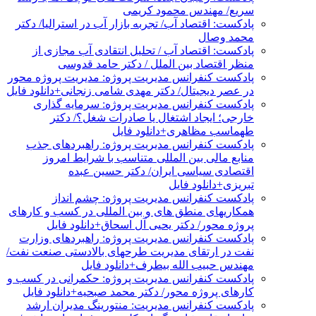
سریع/ مهندس محمود کریمی
پادکست: اقتصاد آب/ تجربه بازار آب در استرالیا/ دکتر
محمد وصال
پادکست: اقتصاد آب / تحلیل انتقادی آب مجازی از
منظر اقتصاد بین الملل / دکتر حامد قدوسی
پادکست کنفرانس مدیریت پروژه: مدیریت پروژه محور
در عصر دیجیتال/ دکتر مهدی شامی زنجانی+دانلود فایل
پادکست کنفرانس مدیریت پروژه: سرمایه گذاری
خارجی؛ ایجاد اشتغال یا صادرات شغل؟/ دکتر
طهماسب مظاهری+دانلود فایل
پادکست کنفرانس مدیریت پروژه: راهبردهای جذب
منابع مالی بین المللی متناسب با شرایط امروز
اقتصادی سیاسی ایران/ دکتر حسین عبده
تبریزی+دانلود فایل
پادکست کنفرانس مدیریت پروژه: چشم انداز
همکاریهای منطق های و بین المللی در کسب و کارهای
پروژه محور/ دکتر یحیی آل اسحاق+دانلود فایل
پادکست کنفرانس مدیریت پروژه: راهبردهای وزارت
نفت در ارتقای مدیریت طرحهای بالادستی صنعت نفت/
مهندس حبیب الله بیطرف+دانلود فایل
پادکست کنفرانس مدیریت پروژه: حکمرانی در کسب و
کارهای پروژه محور/ دکتر محمد صبحیه+دانلود فایل
پادکست کنفرانس مدیریت: منتورینگ مدیران ارشد