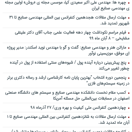
سخنرانی دکتر دیواندری در خصوص آینده صنعت بانکداری / کنفرانس
چهره ها: مهندس علی اکبر سعیدی کیا، موسس مجله ی «روش» اولین مجله
ملی توسعه مدیریت پولی و بانکی
ی مهندسی صنایع ایران
سخنرانی دکتر علیرضا فیض بخش با عنوان آینده پژوهی نظام بانکداری / ۹
مهلت ارسال مقالات هجدهمین کنفرانس بین المللی مهندسی صنایع تا ۳۱
بهمن ماه ۹۲
شهریور تمدید شد.
فیلم مراسم نکوداشت چهار دهه فعالیت علمی جناب آقای دکتر علینقی
مشایخی – ۸ آبان ماه ۹۹
ماراتن هنر و مهندسی صنایع: گفت و گو با مهندس نوید اسکندر: مدیر پروژه
ای موفق، موزیسینی نوآور
پنج پیش‌بینی درباره آینده پول / شیوه‌های سنتی استفاده از پول در آینده
چطور تغییر می‌کند
پنجمین دورۀ انتخاب “بهترین پایان ­نامه کارشناسی­ ارشد و رساله دکتری برتر
در زمینه سیستم‌های فازی”
کسب مقام نخست دانشکده مهندسی صنایع و سیستم های دانشگاه صنعتی
اصفهان در مسابقات بین‌المللی حل مسئله آمریکا
چهاردهمین کنفرانس ملی کیفیت و بهره وری/ ۲۷ آذرماه ۹۸
مهلت ارسال مقالات به شانزدهمین کنفرانس بین المللی مهندسی صنایع تا ۱
آبان ماه تمدید شد.
کتابچه مقالات دومین کنفرانس ملی پویایی‌شناسی سیستم‌ها منتشر شد/