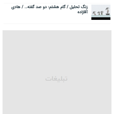
زنگ تحلیل / گام هشتم: دو صد گفته… / هادی
آقازاده