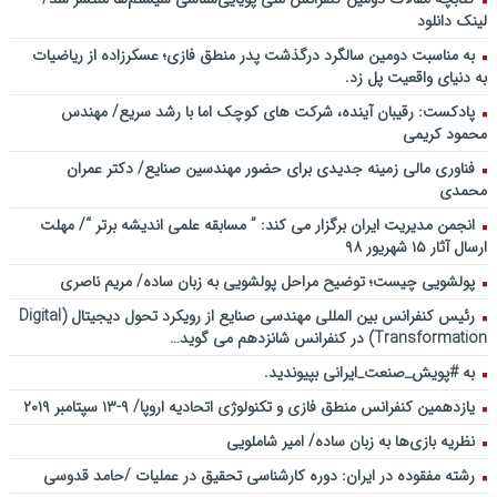
لینک دانلود
به مناسبت دومین سالگرد درگذشت پدر منطق فازی؛ عسکرزاده از ریاضیات
به دنیای واقعیت پل زد.
پادکست: رقیبان آینده، شرکت های کوچک اما با رشد سریع/ مهندس
محمود کریمی
فناوری مالی زمینه جدیدی برای حضور مهندسین صنایع/ دکتر عمران
محمدی
انجمن مدیریت ایران برگزار می کند: ” مسابقه علمی اندیشه برتر “/ مهلت
ارسال آثار ۱۵ شهریور ۹۸
پولشویی چیست؛ توضیح مراحل پولشویی به زبان ساده/ مریم ناصری
رئیس کنفرانس بین المللی مهندسی صنایع از رویکرد تحول دیجیتال (Digital
Transformation) در کنفرانس شانزدهم می گوید…
به #پویش_صنعت_ایرانی بپیوندید.
یازدهمین کنفرانس منطق فازی و تکنولوژی اتحادیه اروپا/ ۹-۱۳ سپتامبر ۲۰۱۹
نظریه بازی‌ها به زبان ساده/ امیر شاملویی
رشته مفقوده در ایران: دوره کارشناسی تحقیق در عملیات /حامد قدوسی