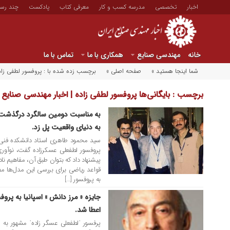
اخبار
تخصصی
مدرسه کسب و کار
معرفی کتاب
پادکست
چند رسا
خانه
مهندسی صنایع
همکاری با ما
تماس با ما
شما اینجا هستید »
صفحه اصلی »
برچسب زده شده با : پروفسور لطفی زاد
برچسب : بایگانی‌ها پروفسور لطفی زاده | اخبار مهندسی صنایع ا
به مناسبت دومین سالگرد درگذشت پ
۲۷ شهریور ۱۳۹۸
به دنیای واقعیت پل زد.
سید محمود طاهری استاد دانشکده فنی دا
پروفسور لطفعلی عسکرزاده گفت، نوآوری 
پیشنهاد داد که بتوان طبق آن، مفاهیم نا
قواعد ریاضی برای بررسی این مدل‌ها م
به پروفسور […]
جایزه « مرز دانش » اسپانیا به پروف
۰۱ بهمن ۱۳۹۱
اعطا شد.
پرفسور ˈلطفعلی عسگر زادهˈ مشهور به ˈلط