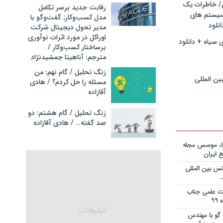
ی/ خاطرات یک
ریه قراردادها
رقابت جدید برسر تکامل
جایزه نوبل
سیستم های
مدل کسب‌و‌کار; گفت‌وگو با
انی+دانلود
نلود
مدیر تحول دیجیتال شرکت
اوراکل در مورد اثرات نوآوری
 سیاه + دانلود
ریه قراردادها
برساختار کسب‌وکار /
جایزه نوبل
مترجم: آناهیتا جمشیدنژاد
ی+دانلود فایل
زنگ تحلیل / گام نهم: من
ین المللی
مسئله را حل کردم؟ / هادی
ریه قراردادها
آقازاده
جایزه نوبل
یان+دانلود
زنگ تحلیل / گام هشتم: دو
صد گفته… / هادی آقازاده
نویس در
ساخت کارخانه
یا، موسس مجله
 ایران
انی در خصوص
س بین المللی
یم؟ از کجا
انلود فایل
یت علمی جناب
 و دکتر
گو با مهندس
ی – برنامه