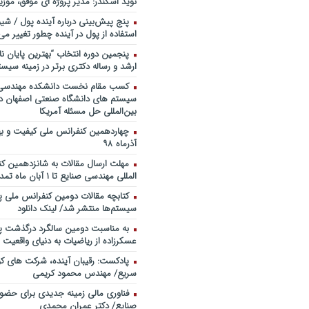
نوید اسکندر: مدیر پروژه ای موفق، موزی
خندوانه
پنج پیش‌بینی درباره آینده پول / شی
سخنرانی دکتر دیواندری در خصوص
استفاده از پول در آینده چطور تغییر می‌
بانکداری / کنفرانس ملی توسعه مدی
بانکی
پنجمین دورۀ انتخاب “بهترین پایان ­نا
ارشد و رساله دکتری برتر در زمینه سیست
سخنرانی دکتر علیرضا فیض بخش با
پژوهی نظام بانکداری / ۹ بهمن ماه ۹۲
کسب مقام نخست دانشکده مهندسی 
سیستم های دانشگاه صنعتی اصفهان در
بین‌المللی حل مسئله آمریکا
آذرماه ۹۸
مهلت ارسال مقالات به شانزدهمین ک
المللی مهندسی صنایع تا ۱ آبان ماه تمدید شد.
کتابچه مقالات دومین کنفرانس ملی پ
سیستم‌ها منتشر شد/ لینک دانلود
به مناسبت دومین سالگرد درگذشت پد
عسکرزاده از ریاضیات به دنیای واقعیت پ
پادکست: رقیبان آینده، شرکت های کو
سریع/ مهندس محمود کریمی
فناوری مالی زمینه جدیدی برای حضو
صنایع/ دکتر عمران محمدی