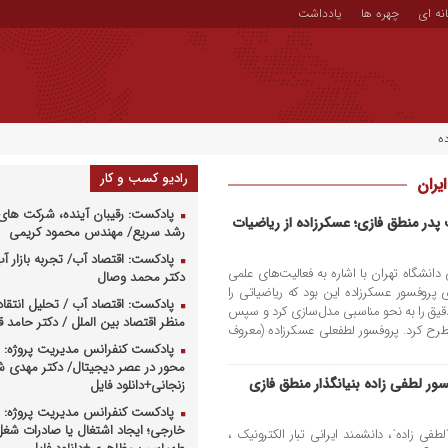
نه ای
چهره ها
یادداشت
ه
رادیو کسب و کار
یران
پادکست: رقیبان آینده، شرکت های 
در منطق فازی؛ عسکرزاده از ریاضیات
رشد سریع/ مهندس محمود کریمی
پادکست: اقتصاد آب/ تجربه بازار آب 
نشگاه تهران با اشاره به فعالیت‌های علمی
دکتر محمد وصال
پروفسور عسکرزاده این بود که ریاضیاتی را
پادکست: اقتصاد آب / تحلیل انتقا
دقیق را به نحو مناسبی مدل­‌سازی کرد و سپس
منظر اقتصاد بین الملل / دکتر حامد
طرح کرد. پروفسور لطفعلی عسکرزاده (معروف
پادکست کنفرانس مدیریت پروژه: م
محور در عصر دیجیتال/ دکتر مهدی 
سور لطفی زاده بنیانگذار منطق فازی
زنجانی+دانلود فایل
پادکست کنفرانس مدیریت پروژه: س
خارجی؛ ایجاد اشتغال یا صادرات شغل
فی زادهˈ، دانشمند ایرانی تبار الکترونیک ،