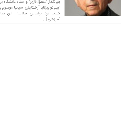
بنیانگذار ˈمنطق فازیˈ و استاد دانشگاه بر
کسب کرد. براساس اطلاعیه این بنیاد
ˈمرزهای […]