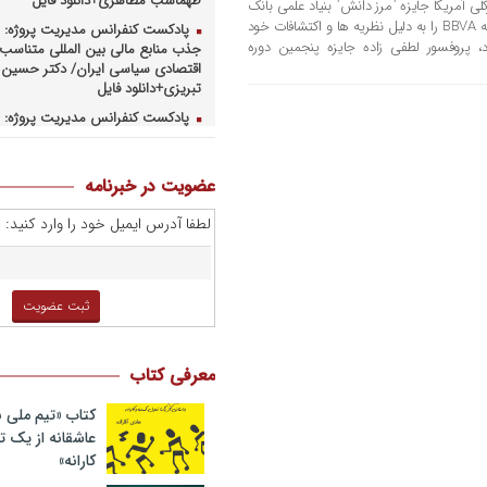
طهماسب مظاهری+دانلود فایل
کلی آمریکا جایزه ˈمرز دانشˈ بنیاد علمی بانک
ˈبیلبائو بیزکایا آرخنتاریای اسپانیا موسوم به BBVA را به دلیل نظریه ها و اکتشافات خود
پادکست کنفرانس مدیریت پروژه: ر
، پروفسور لطفی زاده جایزه پنجمین دوره
جذب منابع مالی بین المللی متناسب ب
اقتصادی سیاسی ایران/ دکتر حسین 
تبریزی+دانلود فایل
پادکست کنفرانس مدیریت پروژه: چ
همکاریهای منطق های و بین المللی 
کارهای پروژه محور/ دکتر یحیی آل اس
فایل
عضویت در خبرنامه
پادکست کنفرانس مدیریت پروژه: ر
لطفا آدرس ایمیل خود را وارد کنید:
وزارت نفت در ارتقای مدیریت طرحها
صنعت نفت/ مهندس حبیب الله بیطرف
پادکست کنفرانس مدیریت پروژه: ح
کسب و کارهای پروژه محور/ دکتر مح
صبحیه+دانلود فایل
پادکست کنفرانس مدیریت: منتوری
ارشد برای ارتقای شایستگیهای کلیدی 
معرفی کتاب
استراتژی/ دکتر محمد ابویی اردکان+دا
صوتی
کتاب «تیم ملی ب
پادکست کنفرانس مدیریت: چگونه 
عاشقانه از یک
خلاق تری بسازیم/ دکتر کیوان وکیلی+
کارانه»
صوتی