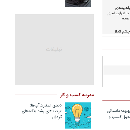
اهبردهای
ا شرایط امروز
عبده
شم انداز
در کسب و
حاق+دانلود
اهبردهای
ی بالادستی
+دانلود فایل
کمرانی در
مد
نگ مدیران
مدرسه کسب و کار
در فرایند
نلود فایل
دنیای استارت‌آپ‌ها:
هبود؛ داستانی
عرصه‌های رشد بنگاه‌های
سازمانهای
کره‌ای‌
 تحول کسب و
دانلود فایل