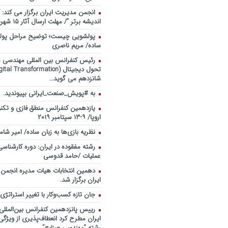
انجمن مدیریت ایران برگزار می کند: 
اندیشه برتر “/ مهلت ارسال آثار ۱۵ شهریور ۹۸
پولشویی چیست؛ توضیح مراحل پولش
ساده/ مریم ناصری
رئیس کنفرانس بین المللی مهندسی صن
شانزدهم می گوید…
به #پویش_صنعت_ایرانی بپیوندید.
یازدهمین کنفرانس منطق فازی و تکنو
اروپا/ ۹-۱۳ سپتامبر ۲۰۱۹
نظریه بازی‌ها به زبان ساده/ امیر شام
رشته مفقوده در ایران: دوره کارشناس
عملیات /حامد قدوسی
دهمین انتخابات هیات مدیره انجمن
ایران برگزار شد.
جان تازه کسب‌وکار با تغییر استراتژی
رییس پانزدهمین کنفرانس بین‌الملل
ایران مطرح کرد انعطاف‌پذیری از ویژگ
رشته “مهندسی صنایع”