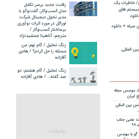
ی/ خاطرات یک
ریه قراردادها
رقابت جدید برسر تکامل
جایزه نوبل
سیستم های
مدل کسب‌و‌کار; گفت‌وگو با
انی+دانلود
نلود
مدیر تحول دیجیتال شرکت
اوراکل در مورد اثرات نوآوری
 سیاه + دانلود
ریه قراردادها
برساختار کسب‌وکار /
جایزه نوبل
مترجم: آناهیتا جمشیدنژاد
ی+دانلود فایل
زنگ تحلیل / گام نهم: من
ین المللی
مسئله را حل کردم؟ / هادی
ریه قراردادها
آقازاده
جایزه نوبل
یان+دانلود
زنگ تحلیل / گام هشتم: دو
صد گفته… / هادی آقازاده
نویس در
ساخت کارخانه
یا، موسس مجله
 ایران
انی در خصوص
س بین المللی
یم؟ از کجا
انلود فایل
یت علمی جناب
 و دکتر
گو با مهندس
ی – برنامه