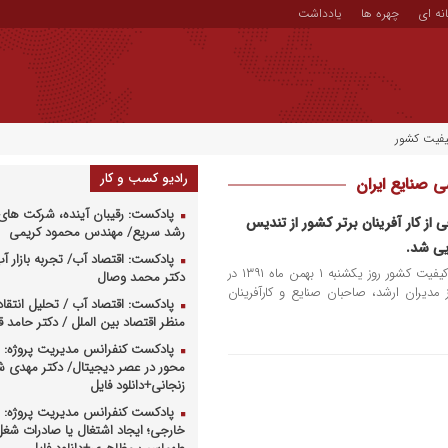
نه ای
چهره ها
یادداشت
یفیت کشور
رادیو کسب و کار
ی صنایع ایران
پادکست: رقیبان آینده، شرکت های 
ز کار آفرینان برتر کشور از تندیس
رشد سریع/ مهندس محمود کریمی
یی شد.
پادکست: اقتصاد آب/ تجربه بازار آب 
مراسم رونمایی از تندیس چهره ماندگار کیفیت کشور روز یکشنبه ۱ بهمن ماه ۱۳۹۱ در
دکتر محمد وصال
مدیران ارشد، صاحبان صنایع و کارآفرینان
پادکست: اقتصاد آب / تحلیل انتقا
منظر اقتصاد بین الملل / دکتر حامد
پادکست کنفرانس مدیریت پروژه: م
محور در عصر دیجیتال/ دکتر مهدی 
زنجانی+دانلود فایل
پادکست کنفرانس مدیریت پروژه: س
خارجی؛ ایجاد اشتغال یا صادرات شغل