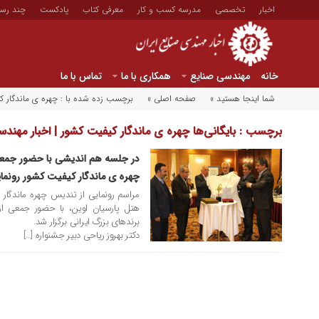
اخبار
تخصصی
مدرسه کسب و کار
معرفی کتاب
پادکست
چند رسا
خانه
مهندسی صنایع
همکاری با ما
تماس با ما
شما اینجا هستید »
صفحه اصلی »
برچسب زده شده با : چهره ی ماندگار ک
برچسب : بایگانی‌ها چهره ی ماندگار کیفیت کشور | اخبار مهندس
در جلسه هم اندیشی با حضور جمعی ا
۰۵ بهمن ۱۳۹۱
چهره ی ماندگار کیفیت کشور رونما
هتل پارسیان اوین، با حضور جمعی از 
برندهای بزرگ ایرانی برگزار شد.
دکتر بهروز ریاحی دبیر جشنواره […]