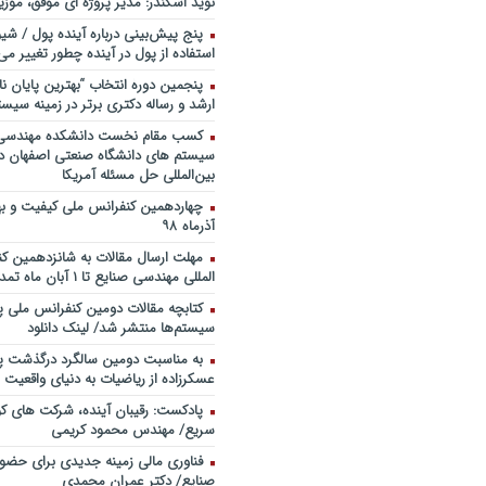
نوید اسکندر: مدیر پروژه ای موفق، موزی
خندوانه
پنج پیش‌بینی درباره آینده پول / شی
سخنرانی دکتر دیواندری در خصوص
استفاده از پول در آینده چطور تغییر می‌
بانکداری / کنفرانس ملی توسعه مدی
بانکی
پنجمین دورۀ انتخاب “بهترین پایان ­نا
ارشد و رساله دکتری برتر در زمینه سیست
سخنرانی دکتر علیرضا فیض بخش با
پژوهی نظام بانکداری / ۹ بهمن ماه ۹۲
کسب مقام نخست دانشکده مهندسی 
سیستم های دانشگاه صنعتی اصفهان در
بین‌المللی حل مسئله آمریکا
آذرماه ۹۸
مهلت ارسال مقالات به شانزدهمین ک
المللی مهندسی صنایع تا ۱ آبان ماه تمدید شد.
کتابچه مقالات دومین کنفرانس ملی پ
سیستم‌ها منتشر شد/ لینک دانلود
به مناسبت دومین سالگرد درگذشت پد
عسکرزاده از ریاضیات به دنیای واقعیت پ
پادکست: رقیبان آینده، شرکت های کو
سریع/ مهندس محمود کریمی
فناوری مالی زمینه جدیدی برای حضو
صنایع/ دکتر عمران محمدی