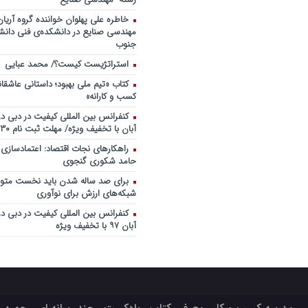
خاطره علی پهلوان خواننده گروه آریان
مهندسی صنایع در دانشکده‌ی فنی دانشگ
جنوب
استراتژیست کیست؟‬/ محمد عبایی
کتاب «تیم ملی بهبود؛ داستانی عاشقا
کسب و کارانه»
آبان با تخفیف ویژه/ مهلت ثبت نام ۳۰ مهر
راهکارهای نجات اقتصاد: اعتمادسازی
حامد شکوری گنجوی
برای صد ساله شدن باید نخست متولد
شبکه‌های ارزش برای نوآوری
آبان ۹۷ با تخفیف ویژه