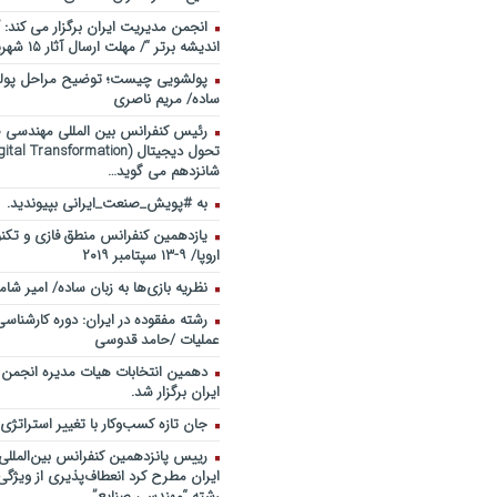
انجمن مدیریت ایران برگزار می کند: 
اندیشه برتر “/ مهلت ارسال آثار ۱۵ شهریور ۹۸
پولشویی چیست؛ توضیح مراحل پولش
ساده/ مریم ناصری
رئیس کنفرانس بین المللی مهندسی صن
شانزدهم می گوید…
به #پویش_صنعت_ایرانی بپیوندید.
یازدهمین کنفرانس منطق فازی و تکنو
اروپا/ ۹-۱۳ سپتامبر ۲۰۱۹
نظریه بازی‌ها به زبان ساده/ امیر شام
رشته مفقوده در ایران: دوره کارشناس
عملیات /حامد قدوسی
دهمین انتخابات هیات مدیره انجمن
ایران برگزار شد.
جان تازه کسب‌وکار با تغییر استراتژی
رییس پانزدهمین کنفرانس بین‌الملل
ایران مطرح کرد انعطاف‌پذیری از ویژگ
رشته “مهندسی صنایع”