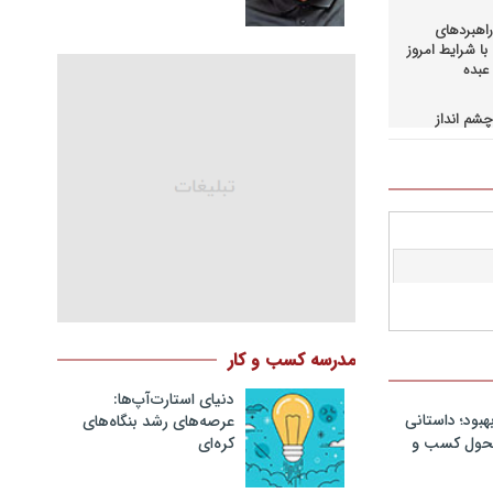
اهبردهای
ا شرایط امروز
عبده
شم انداز
در کسب و
حاق+دانلود
اهبردهای
ی بالادستی
+دانلود فایل
کمرانی در
مد
نگ مدیران
مدرسه کسب و کار
در فرایند
نلود فایل
دنیای استارت‌آپ‌ها:
هبود؛ داستانی
عرصه‌های رشد بنگاه‌های
سازمانهای
کره‌ای‌
 تحول کسب و
دانلود فایل