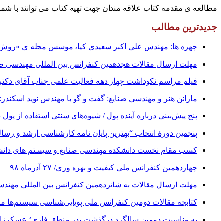
مطالعه ی مقدمه کتاب علاقه مندان جهت تهیه کتاب می توانند با شماره های زیر تماس حاصل فرماین
جدیدترین مطالب
چهره ها: مهندس علی اکبر سعیدی کیا، موسس مجله ی «روش» 
مهلت ارسال مقالات هجدهمین کنفرانس بین المللی مهندسی صنایع تا ۳۱ شهریور ت
فیلم مراسم نکوداشت چهار دهه فعالیت علمی جناب آقای دکتر علینقی مش
ماراتن هنر و مهندسی صنایع: گفت و گو با مهندس نوید اسکندر:
پنج پیش‌بینی درباره آینده پول / شیوه‌های سنتی استفاده از پول 
پنجمین دورۀ انتخاب “بهترین پایان ­نامه کارشناسی­ ارشد و رس
کسب مقام نخست دانشکده مهندسی صنایع و سیستم های دانشگا
چهاردهمین کنفرانس ملی کیفیت و بهره وری/ ۲۷ آذرماه ۹۸
مهلت ارسال مقالات به شانزدهمین کنفرانس بین المللی مهندسی صنایع تا ۱ آبان 
کتابچه مقالات دومین کنفرانس ملی پویایی‌شناسی سیستم‌ها منت
به مناسبت دومین سالگرد درگذشت پدر منطق فازی؛ عسکرزاده ا