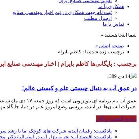
تقویم مهندسی صنایع ایران
همکاری با ما
ثبت نام جهت همکاری در تیم اخبار مهندسی صنایع
ارسال مطلب
تماس با ما
شما اینجا هستید »
صفحه اصلی »
برچسب زده شده با : کاظم بایرام
برچسب : بایگانی‌ها کاظم بایرام | اخبار مهندسی صنایع ایر
14 دی 1389
در عمق آب به دنبال چیستی علم و کیستی عالم!
تغییرات انسان‌ها در آینده، بررسی وضع امروز علم در دنیا، جایگاه مه
رادیو کسب و کار
پادکست: رقیبان آینده، شرکت های کوچک اما با رشد س
پادکست: اقتصاد آب/ تجربه بازار آب در استرالیا/ دکتر م