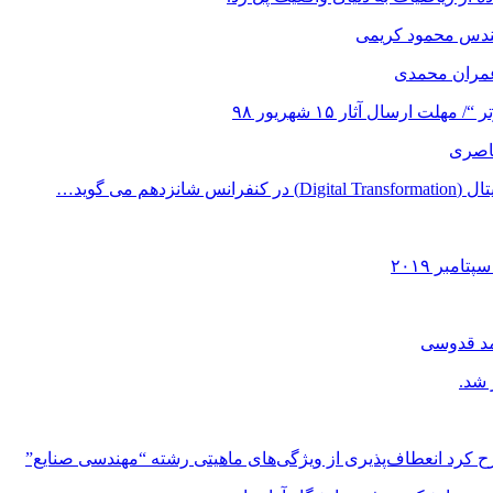
هندس محمود کریمی
عمران محمدی
 ارسال آثار ۱۵ شهریور ۹۸
ناصری
می گوید…
مد قدوسی
 شد.
ح کرد انعطاف‌پذیری از ویژگی‌های ماهیتی رشته “مهندسی صنایع”