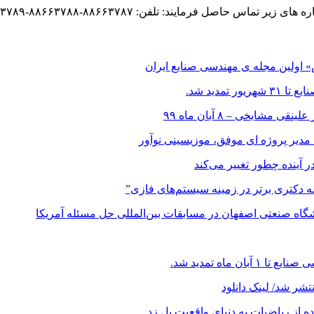
د: تلفن: ۸۸۶۶۳۷۸۷-۸۸۶۶۳۷۸۸-۸۸۶۶۳۷۸۹ فکس: ۹-۸۸۶۶۳۷۸۷
اولین مجله ی مهندسی صنایع ایران
مدید شد.
ایخی – ۸ آبان ماه ۹۹
 مدیر پروژه ای موفق، موزیسینی نوآور
در آینده چطور تغییر می‌کند
اله دکتری برتر در زمینه سیستم‌های فازی”
ه صنعتی اصفهان در مسابقات بین‌المللی حل مسئله آمریکا
ماه تمدید شد.
شر شد/ لینک دانلود
ز ریاضیات به دنیای واقعیت پل زد.