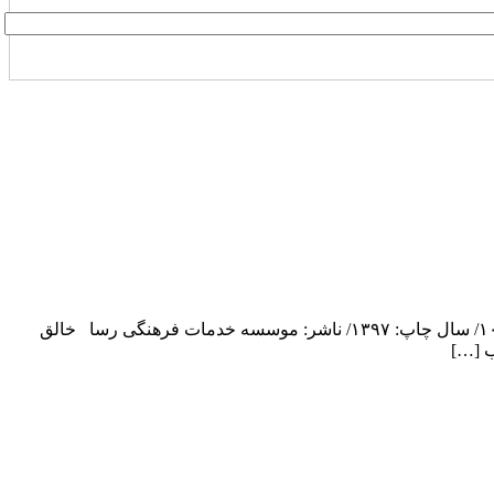
تیم ملی بهبود/ مولف: هادی آقازاده/ قطع: رقعی/ نوع جلد: شومیز/ تعداد صفحه:۳۴۴/ نوبت چاپ: اول/ شابک: ۹۷۸-۹۶۴-۳۱۷-۹۵۶-۴/ تیراژ:۱۰۰۰/ سال چاپ: ۱۳۹۷/ ناشر: موسسه خدمات فرهنگی رسا خالق
ب […]