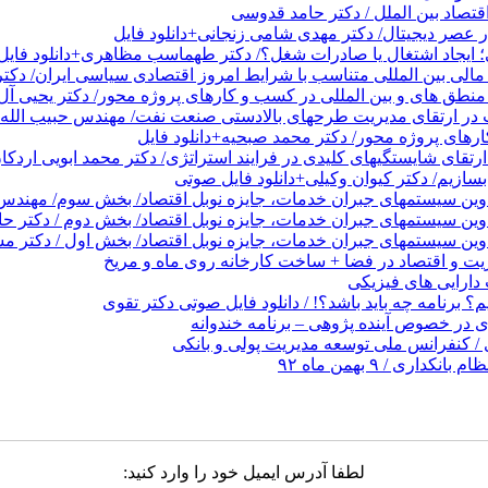
قتصاد بین الملل / دکتر حامد قدوسی
عصر دیجیتال/ دکتر مهدی شامی زنجانی+دانلود فایل
 ایجاد اشتغال یا صادرات شغل؟/ دکتر طهماسب مظاهری+دانلود فایل
الی بین المللی متناسب با شرایط امروز اقتصادی سیاسی ایران/ دکتر
نطق های و بین المللی در کسب و کارهای پروژه محور/ دکتر یحیی آل 
در ارتقای مدیریت طرحهای بالادستی صنعت نفت/ مهندس حبیب الله 
های پروژه محور/ دکتر محمد صبحیه+دانلود فایل
تقای شایستگیهای کلیدی در فرایند استراتژی/ دکتر محمد ابویی اردکا
ازیم/ دکتر کیوان وکیلی+دانلود فایل صوتی
دوین سیستمهای جبران خدمات، جایزه نوبل اقتصاد/ بخش سوم/ مهندس پ
دوین سیستمهای جبران خدمات، جایزه نوبل اقتصاد/ بخش دوم / دکتر ح
وین سیستمهای جبران خدمات، جایزه نوبل اقتصاد/ بخش اول / دکتر مس
 و اقتصاد در فضا + ساخت کارخانه روی ماه و مریخ
ارایی های فیزیکی
 برنامه چه باید باشد؟! / دانلود فایل صوتی دکتر تقوی
در خصوص آینده پژوهی – برنامه خندوانه
/ کنفرانس ملی توسعه مدیریت پولی و بانکی
 / ۹ بهمن ماه ۹۲
لطفا آدرس ایمیل خود را وارد کنید: