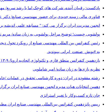
پادکست: رقیبان آینده، شرکت های کوچک اما با رشد سریع/ م
فناوری مالی زمینه جدیدی برای حضور مهندسین صنایع/ دکتر 
انجمن مدیریت ایران برگزار می کند: ” مسابقه علمی اندیشه برتر “/ مهلت
پولشویی چیست؛ توضیح مراحل پولشویی به زبان ساده/ مریم 
رئیس کنفرانس بین المللی مهندسی صنایع از رویکرد تحول دیجیتال (Digital Transformation) در کنفرانس شانزدهم 
به #پویش_صنعت_ایرانی بپیوندید.
یازدهمین کنفرانس منطق فازی و تکنولوژی اتحادیه اروپا/ ۹-۱۳ سپتامبر ۲۰۱۹
نظریه بازی‌ها به زبان ساده/ امیر شاملویی
رشته مفقوده در ایران: دوره کارشناسی تحقیق در عملیات /حا
دهمین انتخابات هیات مدیره انجمن مهندسی صنایع ایران برگزار
جان تازه کسب‌وکار با تغییر استراتژی
رییس پانزدهمین کنفرانس بین‌المللی مهندسی صنایع ایران مطر