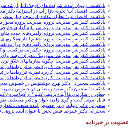
پادکست: رقیبان آینده، شرکت های کوچک اما با رشد س
پادکست: اقتصاد آب/ تجربه بازار آب در استرالیا/ دکتر م
پادکست: اقتصاد آب / تحلیل انتقادی آب مجازی از منظر ا
پادکست کنفرانس مدیریت پروژه: مدیریت پروژه محور در 
پادکست کنفرانس مدیریت پروژه: سرمایه گذاری خارجی؛
پادکست کنفرانس مدیریت پروژه: راهبردهای جذب منابع م
پادکست کنفرانس مدیریت پروژه: چشم انداز همکاریهای م
پادکست کنفرانس مدیریت پروژه: راهبردهای وزارت نفت 
پادکست کنفرانس مدیریت پروژه: حکمرانی در کسب و کار
پادکست کنفرانس مدیریت: منتورینگ مدیران ارشد برای ار
پادکست کنفرانس مدیریت: چگونه سازمانهای خلاق تری بس
پادکست کنفرانس مدیریت: کاربرد نظریه قراردادها در ت
پادکست کنفرانس مدیریت: کاربرد نظریه قراردادها در ت
پادکست کنفرانس مدیریت: کاربرد نظریه قراردادها در تد
پادکست سخنرانی دکتر بهرخ خوشنویس در خصوص مدیریت
پادکست/ سخنان دکتر سعید رمضانی در خصوص مدیریت د
چطور در سازمان ها آینده پژوهی کنیم؟ از کجا شروع کنیم؟
فایل صوتی گفت و گوی رامبد جوان و دکتر مصطفی تقوی 
سخنرانی دکتر دیواندری در خصوص آینده صنعت بانکداری 
سخنرانی دکتر علیرضا فیض بخش با عنوان آینده پژوهی نظام بانکداری
عضویت در خبرنامه