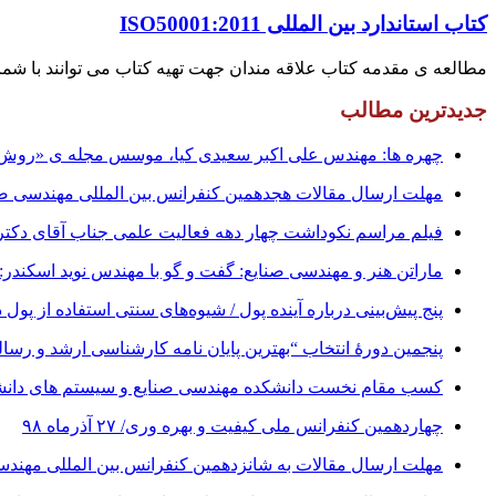
کتاب استاندارد بین المللی ISO50001:2011
مطالعه ی مقدمه کتاب علاقه مندان جهت تهیه کتاب می توانند با شماره های زیر تماس حاصل فرماین
جدیدترین مطالب
چهره ها: مهندس علی اکبر سعیدی کیا، موسس مجله ی «روش» 
مهلت ارسال مقالات هجدهمین کنفرانس بین المللی مهندسی صنایع تا ۳۱ شهریور ت
فیلم مراسم نکوداشت چهار دهه فعالیت علمی جناب آقای دکتر علینقی مش
ماراتن هنر و مهندسی صنایع: گفت و گو با مهندس نوید اسکندر:
پنج پیش‌بینی درباره آینده پول / شیوه‌های سنتی استفاده از پول 
پنجمین دورۀ انتخاب “بهترین پایان ­نامه کارشناسی­ ارشد و رس
کسب مقام نخست دانشکده مهندسی صنایع و سیستم های دانشگا
چهاردهمین کنفرانس ملی کیفیت و بهره وری/ ۲۷ آذرماه ۹۸
مهلت ارسال مقالات به شانزدهمین کنفرانس بین المللی مهندسی صنایع تا ۱ آبان 