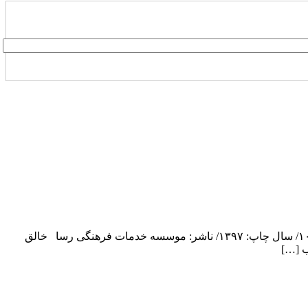
تیم ملی بهبود/ مولف: هادی آقازاده/ قطع: رقعی/ نوع جلد: شومیز/ تعداد صفحه:۳۴۴/ نوبت چاپ: اول/ شابک: ۹۷۸-۹۶۴-۳۱۷-۹۵۶-۴/ تیراژ:۱۰۰۰/ سال چاپ: ۱۳۹۷/ ناشر: موسسه خدمات فرهنگی رسا خالق
ب […]