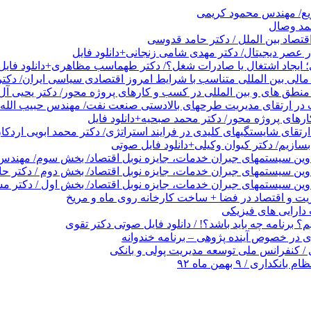
ریع/ مهندس محمود کریمی
حمد وصال
قتصاد بین الملل / دکتر حامد قدوسی
عصر دیجیتال/ دکتر مهدی شامی زنجانی+دانلود فایل
 ایجاد اشتغال یا صادرات شغل؟/ دکتر طهماسب مظاهری+دانلود فایل
الی بین المللی متناسب با شرایط امروز اقتصادی سیاسی ایران/ دکتر
نطق های و بین المللی در کسب و کارهای پروژه محور/ دکتر یحیی آل 
در ارتقای مدیریت طرحهای بالادستی صنعت نفت/ مهندس حبیب الله 
های پروژه محور/ دکتر محمد صبحیه+دانلود فایل
تقای شایستگیهای کلیدی در فرایند استراتژی/ دکتر محمد ابویی اردکا
ازیم/ دکتر کیوان وکیلی+دانلود فایل صوتی
دوین سیستمهای جبران خدمات، جایزه نوبل اقتصاد/ بخش سوم/ مهندس پ
دوین سیستمهای جبران خدمات، جایزه نوبل اقتصاد/ بخش دوم / دکتر ح
وین سیستمهای جبران خدمات، جایزه نوبل اقتصاد/ بخش اول / دکتر مس
 و اقتصاد در فضا + ساخت کارخانه روی ماه و مریخ
ارایی های فیزیکی
 برنامه چه باید باشد؟! / دانلود فایل صوتی دکتر تقوی
در خصوص آینده پژوهی – برنامه خندوانه
/ کنفرانس ملی توسعه مدیریت پولی و بانکی
 / ۹ بهمن ماه ۹۲