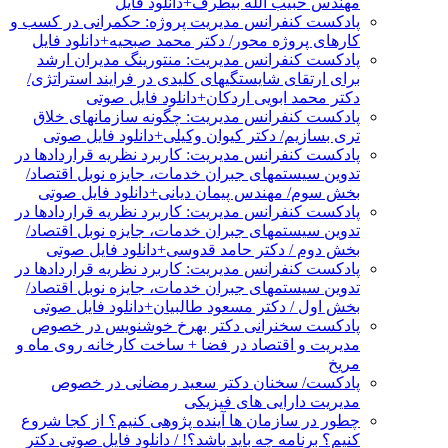
مهندس حبیب الله بیطرف+دانلود فایل
پادکست کنفرانس مدیریت پروژه: حکمرانی در کسب و
کارهای پروژه محور/ دکتر محمد صبحیه+دانلود فایل
پادکست کنفرانس مدیریت: منتورینگ مدیران ارشد
برای ارتقای شایستگیهای کلیدی در فرایند استراتژی/
دکتر محمد ابویی اردکان+دانلود فایل صوتی
پادکست کنفرانس مدیریت: چگونه سازمانهای خلاق
تری بسازیم/ دکتر کیوان وکیلی+دانلود فایل صوتی
پادکست کنفرانس مدیریت: کاربرد نظریه قراردادها در
تدوین سیستمهای جبران خدمات، جایزه نوبل اقتصاد/
بخش سوم/ مهندس پیمان دیانی+دانلود فایل صوتی
پادکست کنفرانس مدیریت: کاربرد نظریه قراردادها در
تدوین سیستمهای جبران خدمات، جایزه نوبل اقتصاد/
بخش دوم / دکتر حامد قدوسی+دانلود فایل صوتی
پادکست کنفرانس مدیریت: کاربرد نظریه قراردادها در
تدوین سیستمهای جبران خدمات، جایزه نوبل اقتصاد/
بخش اول / دکتر مسعود طالبیان+دانلود فایل صوتی
پادکست سخنرانی دکتر بهرخ خوشنویس در خصوص
مدیریت و اقتصاد در فضا + ساخت کارخانه روی ماه و
مریخ
پادکست/ سخنان دکتر سعید رمضانی در خصوص
مدیریت دارایی های فیزیکی
چطور در سازمان ها آینده پژوهی کنیم؟ از کجا شروع
کنیم؟ برنامه چه باید باشد؟! / دانلود فایل صوتی دکتر