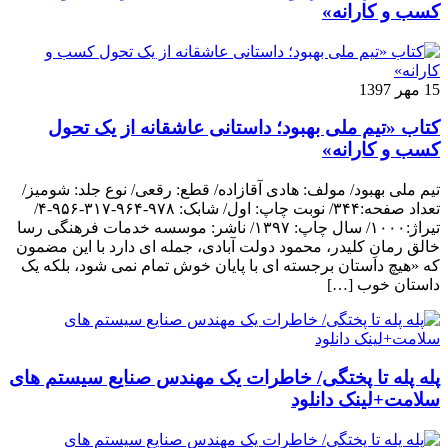
کسب و کارانه»
15 مهر 1397
کتاب «تیم ملی بهبود؛ داستانی عاشقانه از یک تحول
کسب و کارانه»
تیم ملی بهبود/ مولف: هادی آقازاده/ قطع: رقعی/ نوع جلد: شومیز/
تعداد صفحه:۳۴۴/ نوبت چاپ: اول/ شابک: ۹۷۸-۹۶۴-۳۱۷-۹۵۶-۴/
تیراژ:۱۰۰۰/ سال چاپ: ۱۳۹۷/ ناشر: موسسه خدمات فرهنگی رسا
خالق رمانِ کلیدر، محمود دولت آبادی، جمله ای دارد با این مضمون
که «هیچ داستان برجسته ای با پایان خوش تمام نمی شود، بلکه یک
داستان خوب […]
پله پله تا پختگی/ خاطرات یک مهندس صنایع سیستم های
سلامت+لینک دانلود