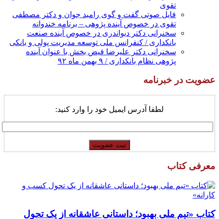
تقوی
فایل صوتی گفت و گوی رامبد جوان و دکتر مصطفی
تقوی در خصوص آینده پژوهی – برنامه خندوانه
سخنرانی دکتر دیواندری در خصوص آینده صنعت
بانکداری / کنفرانس ملی توسعه مدیریت پولی و بانکی
سخنرانی دکتر علیرضا فیض بخش با عنوان آینده
پژوهی نظام بانکداری / ۹ بهمن ماه ۹۲
عضویت در خبرنامه
لطفا آدرس ایمیل خود را وارد کنید:
معرفی کتاب
کتاب «تیم ملی بهبود؛ داستانی عاشقانه از یک تحول