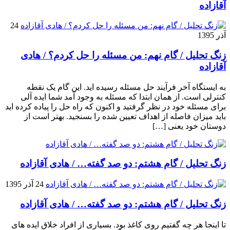
آقازاده
24
آذر 1395
زنگ تحلیل / گام نهم: من مسئله را حل کردم؟ / هادی
آقازاده
به ایستگاه آخر فرآیند حل مسئله رسیده اید. این گام یک نقطه
کنترلی است. از همان ابتدا که مسئله به وجود آمد شما ایده آلی
برای مسئله خود در نظر گرفتید و اکنون که راه حل را پیاده کرده اید
باید میزان فاصله از اهداف تعیین شده را بسنجید. بهتر است از
دوستان خود یعنی […]
زنگ تحلیل / گام هشتم: دو صد گفته… / هادی آقازاده
24 آذر 1395
زنگ تحلیل / گام هشتم: دو صد گفته… / هادی آقازاده
تا اینجا هر چه گفتیم روی کاغذ بود. بسیاری از افراد خلاق ایده های