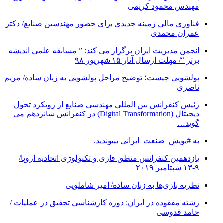
مهندس محمود کریمی
فناوری مالی زمینه جدیدی برای حضور مهندسین صنایع/ دکتر
عمران محمدی
انجمن مدیریت ایران برگزار می کند: ” مسابقه علمی اندیشه
برتر “/ مهلت ارسال آثار ۱۵ شهریور ۹۸
پولشویی چیست؛ توضیح مراحل پولشویی به زبان ساده/ مریم
ناصری
رئیس کنفرانس بین المللی مهندسی صنایع از رویکرد تحول
دیجیتال (Digital Transformation) در کنفرانس شانزدهم می
گوید…
به #پویش_صنعت_ایرانی بپیوندید.
یازدهمین کنفرانس منطق فازی و تکنولوژی اتحادیه اروپا/
۹-۱۳ سپتامبر ۲۰۱۹
نظریه بازی‌ها به زبان ساده/ امیر شاملویی
رشته مفقوده در ایران: دوره کارشناسی تحقیق در عملیات /
حامد قدوسی