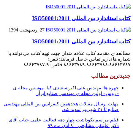
کتاب استاندارد بین المللی ISO50001:2011
27 اردیبهشت 1394
کتاب استاندارد بین المللی ISO50001:2011
مطالعه ی مقدمه کتاب علاقه مندان جهت تهیه کتاب می توانند با
شماره های زیر تماس حاصل فرمایند: تلفن:
۸۸۶۶۳۷۸۷-۸۸۶۶۳۷۸۸-۸۸۶۶۳۷۸۹ فکس: ۹-۸۸۶۶۳۷۸۷
جدیدترین مطالب
چهره ها: مهندس علی اکبر سعیدی کیا، موسس مجله ی
«روش» اولین مجله ی مهندسی صنایع ایران
مهلت ارسال مقالات هجدهمین کنفرانس بین المللی مهندسی
صنایع تا ۳۱ شهریور تمدید شد.
فیلم مراسم نکوداشت چهار دهه فعالیت علمی جناب آقای
دکتر علینقی مشایخی – ۸ آبان ماه ۹۹