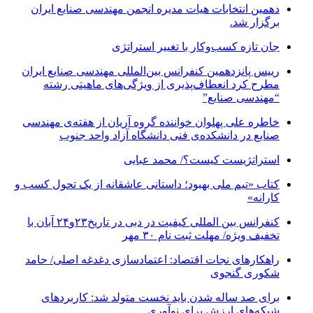
دهمین انتخابات هیات مدیره انجمن مهندسی صنایع ایران
برگزار شد.
جان تازه کسب‌وکار با تغییر استراتژی
رییس پانزدهمین کنفرانس بین‌المللی مهندسی صنایع ایران
مطرح کرد انعطاف‌پذیری از ویژگی‌های ماهیتی رشته
“مهندسی صنایع”
خاطره علی پهلوان خواننده گروه آریان از هفته‌ی مهندسی
صنایع در دانشکده‌ی فنی دانشگاه آزاد واحد جنوب
استراتژیست کیست؟‬/ محمد عبایی
کتاب «تیم ملی بهبود؛ داستانی عاشقانه از یک تحول کسب و
کارانه»
کنفرانس بین المللی کیفیت در دبی در تاریخ۲۳و۲۴ آبان با
تخفیف ویژه/ مهلت ثبت نام ۳۰ مهر
راهکارهای نجات اقتصاد: اعتمادسازی دغدغه اصلی/ حامد
شکوری گنجوی
برای صد ساله شدن باید نخست متولد شد: کاربردهای
شبکه‌های ارزش برای نوآوری