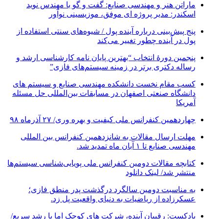
ماراتن هنر و مهندسی صنایع: گفت و گو با مهندس نوید
اسکندر: مدیر پروژه ای موفق، موزیسینی نوآور
پنج پیش‌بینی درباره آینده پول / شیوه‌های سنتی استفاده از
پول در آینده چطور تغییر می‌کند
پنجمین دورۀ انتخاب “بهترین پایان ­نامه کارشناسی­ ارشد و
رساله دکتری برتر در زمینه سیستم‌های فازی”
کسب مقام نخست دانشکده مهندسی صنایع و سیستم های
دانشگاه صنعتی اصفهان در مسابقات بین‌المللی حل مسئله
آمریکا
چهاردهمین کنفرانس ملی کیفیت و بهره وری/ ۲۷ آذرماه ۹۸
مهلت ارسال مقالات به شانزدهمین کنفرانس بین المللی
مهندسی صنایع تا ۱ آبان ماه تمدید شد.
کتابچه مقالات دومین کنفرانس ملی پویایی‌شناسی سیستم‌ها
منتشر شد/ لینک دانلود
به مناسبت دومین سالگرد درگذشت پدر منطق فازی؛
عسکرزاده از ریاضیات به دنیای واقعیت پل زد.
پادکست: رقیبان آینده، شرکت های کوچک اما با رشد سریع/