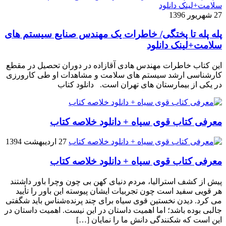
27 شهریور 1396
پله پله تا پختگی/ خاطرات یک مهندس صنایع سیستم های
سلامت+لینک دانلود
این کتاب خاطرات مهندس هادی آقازاده در دوران تحصیل در مقطع
کارشناسی ارشد سیستم های سلامت و مشاهدات او طی کارورزی
در یکی از بیمارستان های تهران است. دانلود کتاب
معرفی کتاب قوی سیاه + دانلود خلاصه کتاب
27 اردیبهشت 1394
معرفی کتاب قوی سیاه + دانلود خلاصه کتاب
پیش از کشف استرالیا، مردم دنیاى کهن بی چون وچرا باور داشتند
هر قویى سفید است چون تجربیات ایشان پیوسته این باور را تأیید
می کرد. دیدن نخستین قوى سیاه براى چند پرنده‌شناس باید شگفتى
جالبى بوده باشد؛ اما اهمیت داستان در این نیست. اهمیت داستان در
این است که شکنندگى دانش ما را نمایان […]