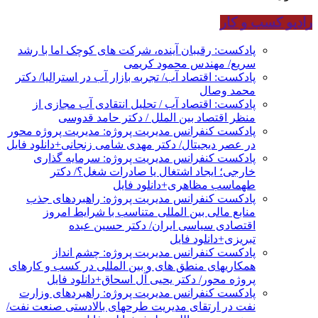
رادیو کسب و کار
پادکست: رقیبان آینده، شرکت های کوچک اما با رشد
سریع/ مهندس محمود کریمی
پادکست: اقتصاد آب/ تجربه بازار آب در استرالیا/ دکتر
محمد وصال
پادکست: اقتصاد آب / تحلیل انتقادی آب مجازی از
منظر اقتصاد بین الملل / دکتر حامد قدوسی
پادکست کنفرانس مدیریت پروژه: مدیریت پروژه محور
در عصر دیجیتال/ دکتر مهدی شامی زنجانی+دانلود فایل
پادکست کنفرانس مدیریت پروژه: سرمایه گذاری
خارجی؛ ایجاد اشتغال یا صادرات شغل؟/ دکتر
طهماسب مظاهری+دانلود فایل
پادکست کنفرانس مدیریت پروژه: راهبردهای جذب
منابع مالی بین المللی متناسب با شرایط امروز
اقتصادی سیاسی ایران/ دکتر حسین عبده
تبریزی+دانلود فایل
پادکست کنفرانس مدیریت پروژه: چشم انداز
همکاریهای منطق های و بین المللی در کسب و کارهای
پروژه محور/ دکتر یحیی آل اسحاق+دانلود فایل
پادکست کنفرانس مدیریت پروژه: راهبردهای وزارت
نفت در ارتقای مدیریت طرحهای بالادستی صنعت نفت/