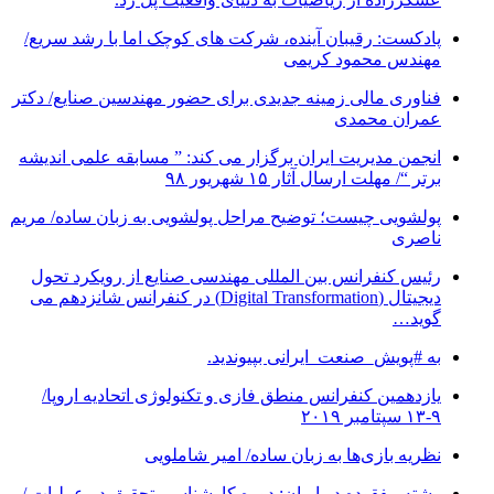
پادکست: رقیبان آینده، شرکت های کوچک اما با رشد سریع/
مهندس محمود کریمی
فناوری مالی زمینه جدیدی برای حضور مهندسین صنایع/ دکتر
عمران محمدی
انجمن مدیریت ایران برگزار می کند: ” مسابقه علمی اندیشه
برتر “/ مهلت ارسال آثار ۱۵ شهریور ۹۸
پولشویی چیست؛ توضیح مراحل پولشویی به زبان ساده/ مریم
ناصری
رئیس کنفرانس بین المللی مهندسی صنایع از رویکرد تحول
دیجیتال (Digital Transformation) در کنفرانس شانزدهم می
گوید…
به #پویش_صنعت_ایرانی بپیوندید.
یازدهمین کنفرانس منطق فازی و تکنولوژی اتحادیه اروپا/
۹-۱۳ سپتامبر ۲۰۱۹
نظریه بازی‌ها به زبان ساده/ امیر شاملویی
رشته مفقوده در ایران: دوره کارشناسی تحقیق در عملیات /