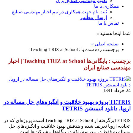
تقویم مهندسی صنایع ایران
همکاری با ما
ثبت نام جهت همکاری در تیم اخبار مهندسی صنایع
ارسال مطلب
تماس با ما
شما اینجا هستید »
صفحه اصلی »
برچسب زده شده با : Teaching TRIZ at School
برچسب : بایگانی‌ها Teaching TRIZ at School | اخبار
مهندسی صنایع ایران
24 خرداد 1391
TETRIS پروژه بهبود خلاقيت و انگيزه‌هاي حل مساله در
اروپا، دانلود انیمیشن TETRIS
TETRISبرگرفته از Teaching TRIZ at School است. پروژه‌اي كه در
اتحاديه اروپا تعريف شده و هدفش بهبود خلاقيت و انگيزه‌هاي حل
مساله نه فقط در مدرسه بلكه در بنگاه‌ها و شركت‌ها است.