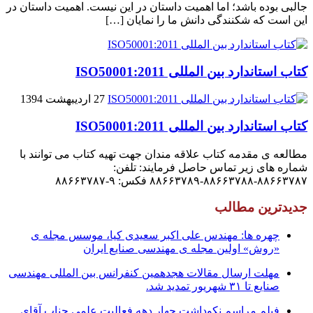
جالبى بوده باشد؛ اما اهمیت داستان در این نیست. اهمیت داستان در
این است که شکنندگى دانش ما را نمایان […]
کتاب استاندارد بین المللی ISO50001:2011
27 اردیبهشت 1394
کتاب استاندارد بین المللی ISO50001:2011
مطالعه ی مقدمه کتاب علاقه مندان جهت تهیه کتاب می توانند با
شماره های زیر تماس حاصل فرمایند: تلفن:
۸۸۶۶۳۷۸۷-۸۸۶۶۳۷۸۸-۸۸۶۶۳۷۸۹ فکس: ۹-۸۸۶۶۳۷۸۷
جدیدترین مطالب
چهره ها: مهندس علی اکبر سعیدی کیا، موسس مجله ی
«روش» اولین مجله ی مهندسی صنایع ایران
مهلت ارسال مقالات هجدهمین کنفرانس بین المللی مهندسی
صنایع تا ۳۱ شهریور تمدید شد.
فیلم مراسم نکوداشت چهار دهه فعالیت علمی جناب آقای