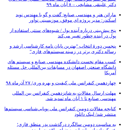
دکتر علینقی مشایخی – ۸ آبان ماه ۹۹
ماراتن هنر و مهندسی صنایع: گفت و گو با مهندس نوید
اسکندر: مدیر پروژه ای موفق، موزیسینی نوآور
پنج پیش‌بینی درباره آینده پول / شیوه‌های سنتی استفاده از
پول در آینده چطور تغییر می‌کند
پنجمین دورۀ انتخاب “بهترین پایان ­نامه کارشناسی­ ارشد و
رساله دکتری برتر در زمینه سیستم‌های فازی”
کسب مقام نخست دانشکده مهندسی صنایع و سیستم های
دانشگاه صنعتی اصفهان در مسابقات بین‌المللی حل مسئله
آمریکا
چهاردهمین کنفرانس ملی کیفیت و بهره وری/ ۲۷ آذرماه ۹۸
مهلت ارسال مقالات به شانزدهمین کنفرانس بین المللی
مهندسی صنایع تا ۱ آبان ماه تمدید شد.
کتابچه مقالات دومین کنفرانس ملی پویایی‌شناسی سیستم‌ها
منتشر شد/ لینک دانلود
به مناسبت دومین سالگرد درگذشت پدر منطق فازی؛
عسکرزاده از ریاضیات به دنیای واقعیت پل زد.