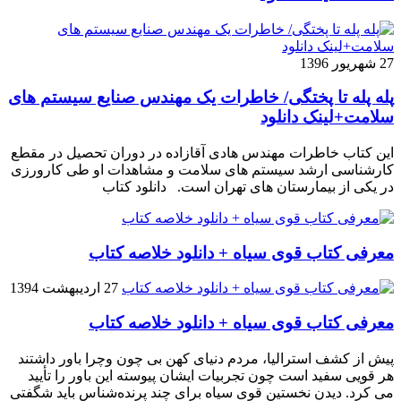
27 شهریور 1396
پله پله تا پختگی/ خاطرات یک مهندس صنایع سیستم های
سلامت+لینک دانلود
این کتاب خاطرات مهندس هادی آقازاده در دوران تحصیل در مقطع
کارشناسی ارشد سیستم های سلامت و مشاهدات او طی کارورزی
در یکی از بیمارستان های تهران است. دانلود کتاب
معرفی کتاب قوی سیاه + دانلود خلاصه کتاب
27 اردیبهشت 1394
معرفی کتاب قوی سیاه + دانلود خلاصه کتاب
پیش از کشف استرالیا، مردم دنیاى کهن بی چون وچرا باور داشتند
هر قویى سفید است چون تجربیات ایشان پیوسته این باور را تأیید
می کرد. دیدن نخستین قوى سیاه براى چند پرنده‌شناس باید شگفتى