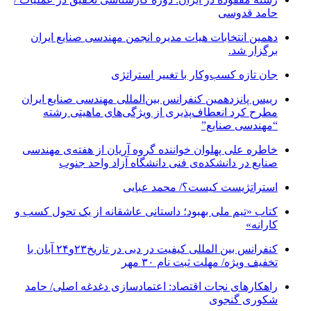
حامد قدوسی
دهمین انتخابات هیات مدیره انجمن مهندسی صنایع ایران
برگزار شد.
جان تازه کسب‌وکار با تغییر استراتژی
رییس پانزدهمین کنفرانس بین‌المللی مهندسی صنایع ایران
مطرح کرد انعطاف‌پذیری از ویژگی‌های ماهیتی رشته
“مهندسی صنایع”
خاطره علی پهلوان خواننده گروه آریان از هفته‌ی مهندسی
صنایع در دانشکده‌ی فنی دانشگاه آزاد واحد جنوب
استراتژیست کیست؟‬/ محمد عبایی
کتاب «تیم ملی بهبود؛ داستانی عاشقانه از یک تحول کسب و
کارانه»
کنفرانس بین المللی کیفیت در دبی در تاریخ۲۳و۲۴ آبان با
تخفیف ویژه/ مهلت ثبت نام ۳۰ مهر
راهکارهای نجات اقتصاد: اعتمادسازی دغدغه اصلی/ حامد
شکوری گنجوی