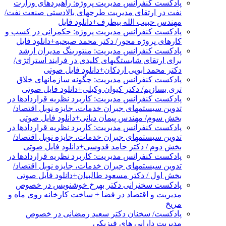
پادکست کنفرانس مدیریت پروژه: راهبردهای وزارت
نفت در ارتقای مدیریت طرحهای بالادستی صنعت نفت/
مهندس حبیب الله بیطرف+دانلود فایل
پادکست کنفرانس مدیریت پروژه: حکمرانی در کسب و
کارهای پروژه محور/ دکتر محمد صبحیه+دانلود فایل
پادکست کنفرانس مدیریت: منتورینگ مدیران ارشد
برای ارتقای شایستگیهای کلیدی در فرایند استراتژی/
دکتر محمد ابویی اردکان+دانلود فایل صوتی
پادکست کنفرانس مدیریت: چگونه سازمانهای خلاق
تری بسازیم/ دکتر کیوان وکیلی+دانلود فایل صوتی
پادکست کنفرانس مدیریت: کاربرد نظریه قراردادها در
تدوین سیستمهای جبران خدمات، جایزه نوبل اقتصاد/
بخش سوم/ مهندس پیمان دیانی+دانلود فایل صوتی
پادکست کنفرانس مدیریت: کاربرد نظریه قراردادها در
تدوین سیستمهای جبران خدمات، جایزه نوبل اقتصاد/
بخش دوم / دکتر حامد قدوسی+دانلود فایل صوتی
پادکست کنفرانس مدیریت: کاربرد نظریه قراردادها در
تدوین سیستمهای جبران خدمات، جایزه نوبل اقتصاد/
بخش اول / دکتر مسعود طالبیان+دانلود فایل صوتی
پادکست سخنرانی دکتر بهرخ خوشنویس در خصوص
مدیریت و اقتصاد در فضا + ساخت کارخانه روی ماه و
مریخ
پادکست/ سخنان دکتر سعید رمضانی در خصوص
مدیریت دارایی های فیزیکی