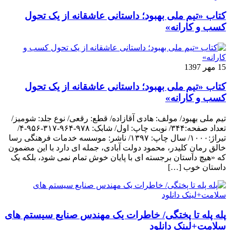
کتاب «تیم ملی بهبود؛ داستانی عاشقانه از یک تحول
کسب و کارانه»
15 مهر 1397
کتاب «تیم ملی بهبود؛ داستانی عاشقانه از یک تحول
کسب و کارانه»
تیم ملی بهبود/ مولف: هادی آقازاده/ قطع: رقعی/ نوع جلد: شومیز/
تعداد صفحه:۳۴۴/ نوبت چاپ: اول/ شابک: ۹۷۸-۹۶۴-۳۱۷-۹۵۶-۴/
تیراژ:۱۰۰۰/ سال چاپ: ۱۳۹۷/ ناشر: موسسه خدمات فرهنگی رسا
خالق رمانِ کلیدر، محمود دولت آبادی، جمله ای دارد با این مضمون
که «هیچ داستان برجسته ای با پایان خوش تمام نمی شود، بلکه یک
داستان خوب […]
پله پله تا پختگی/ خاطرات یک مهندس صنایع سیستم های
سلامت+لینک دانلود