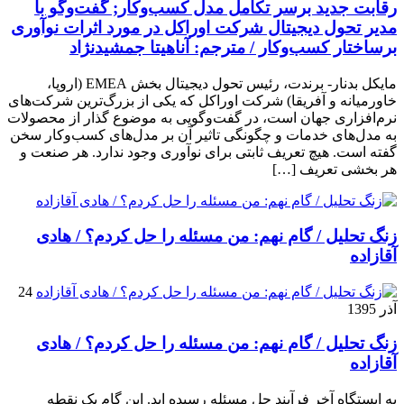
رقابت جدید برسر تکامل مدل کسب‌و‌کار; گفت‌وگو با
مدیر تحول دیجیتال شرکت اوراکل در مورد اثرات نوآوری
برساختار کسب‌وکار / مترجم: آناهیتا جمشیدنژاد
مایکل بدنار- برندت، رئیس تحول دیجیتال بخش EMEA (اروپا،
خاورمیانه و آفریقا) شرکت اوراکل که یکی از بزرگ‌ترین شرکت‌های
نرم‌افزاری جهان است، در گفت‌وگویی به موضوع گذار از محصولات
به مدل‌های خدمات و چگونگی تاثیر آن بر مدل‌های کسب‌و‌کار سخن
گفته است. هیچ تعریف ثابتی برای نوآوری وجود ندارد. هر صنعت و
هر بخشی تعریف […]
زنگ تحلیل / گام نهم: من مسئله را حل کردم؟ / هادی
آقازاده
24
آذر 1395
زنگ تحلیل / گام نهم: من مسئله را حل کردم؟ / هادی
آقازاده
به ایستگاه آخر فرآیند حل مسئله رسیده اید. این گام یک نقطه