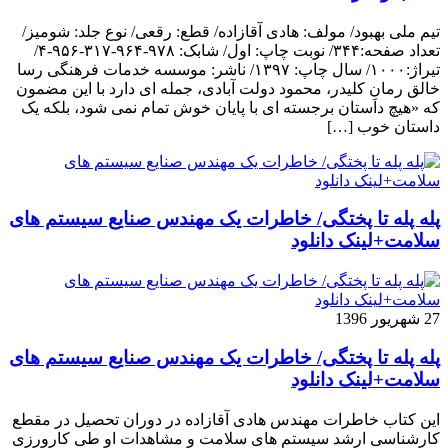
تیم ملی بهبود/ مولف: هادی آقازاده/ قطع: رقعی/ نوع جلد: شومیز/
تعداد صفحه:۳۴۴/ نوبت چاپ: اول/ شابک: ۹۷۸-۹۶۴-۳۱۷-۹۵۶-۴/
تیراژ:۱۰۰۰/ سال چاپ: ۱۳۹۷/ ناشر: موسسه خدمات فرهنگی رسا
خالق رمانِ کلیدر، محمود دولت آبادی، جمله ای دارد با این مضمون
که «هیچ داستان برجسته ای با پایان خوش تمام نمی شود، بلکه یک
داستان خوب […]
پله پله تا پختگی/ خاطرات یک مهندس صنایع سیستم های
سلامت+لینک دانلود
27 شهریور 1396
پله پله تا پختگی/ خاطرات یک مهندس صنایع سیستم های
سلامت+لینک دانلود
این کتاب خاطرات مهندس هادی آقازاده در دوران تحصیل در مقطع
کارشناسی ارشد سیستم های سلامت و مشاهدات او طی کارورزی