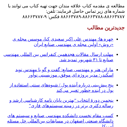
مطالعه ی مقدمه کتاب علاقه مندان جهت تهیه کتاب می توانند با
شماره های زیر تماس حاصل فرمایند: تلفن:
۸۸۶۶۳۷۸۷-۸۸۶۶۳۷۸۸-۸۸۶۶۳۷۸۹ فکس: ۹-۸۸۶۶۳۷۸۷
جدیدترین مطالب
چهره ها: مهندس علی اکبر سعیدی کیا، موسس مجله ی
«روش» اولین مجله ی مهندسی صنایع ایران
مهلت ارسال مقالات هجدهمین کنفرانس بین المللی مهندسی
صنایع تا ۳۱ شهریور تمدید شد.
ماراتن هنر و مهندسی صنایع: گفت و گو با مهندس نوید
اسکندر: مدیر پروژه ای موفق، موزیسینی نوآور
پنج پیش‌بینی درباره آینده پول / شیوه‌های سنتی استفاده از
پول در آینده چطور تغییر می‌کند
پنجمین دورۀ انتخاب “بهترین پایان ­نامه کارشناسی­ ارشد و
رساله دکتری برتر در زمینه سیستم‌های فازی”
کسب مقام نخست دانشکده مهندسی صنایع و سیستم های
دانشگاه صنعتی اصفهان در مسابقات بین‌المللی حل مسئله
آمریکا