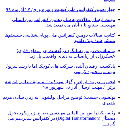
چهاردهمین کنفرانس ملی کیفیت و بهره وری/ ۲۷ آذرماه ۹۸
مهلت ارسال مقالات به شانزدهمین کنفرانس بین المللی
مهندسی صنایع تا ۱ آبان ماه تمدید شد.
کتابچه مقالات دومین کنفرانس ملی پویایی‌شناسی سیستم‌ها
منتشر شد/ لینک دانلود
به مناسبت دومین سالگرد درگذشت پدر منطق فازی؛
عسکرزاده از ریاضیات به دنیای واقعیت پل زد.
پادکست: رقیبان آینده، شرکت های کوچک اما با رشد سریع/
مهندس محمود کریمی
انجمن مدیریت ایران برگزار می کند: ” مسابقه علمی اندیشه
برتر “/ مهلت ارسال آثار ۱۵ شهریور ۹۸
پولشویی چیست؛ توضیح مراحل پولشویی به زبان ساده/ مریم
ناصری
رئیس کنفرانس بین المللی مهندسی صنایع از رویکرد تحول
دیجیتال (Digital Transformation) در کنفرانس شانزدهم می
گوید…