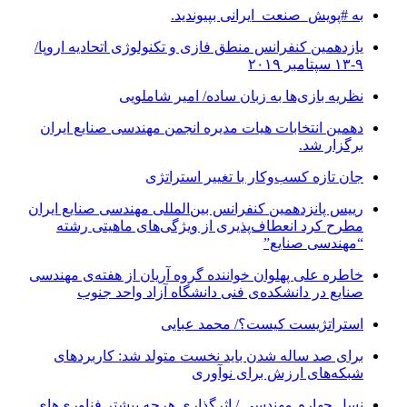
به #پویش_صنعت_ایرانی بپیوندید.
یازدهمین کنفرانس منطق فازی و تکنولوژی اتحادیه اروپا/
۹-۱۳ سپتامبر ۲۰۱۹
نظریه بازی‌ها به زبان ساده/ امیر شاملویی
دهمین انتخابات هیات مدیره انجمن مهندسی صنایع ایران
برگزار شد.
جان تازه کسب‌وکار با تغییر استراتژی
رییس پانزدهمین کنفرانس بین‌المللی مهندسی صنایع ایران
مطرح کرد انعطاف‌پذیری از ویژگی‌های ماهیتی رشته
“مهندسی صنایع”
خاطره علی پهلوان خواننده گروه آریان از هفته‌ی مهندسی
صنایع در دانشکده‌ی فنی دانشگاه آزاد واحد جنوب
استراتژیست کیست؟‬/ محمد عبایی
برای صد ساله شدن باید نخست متولد شد: کاربردهای
شبکه‌های ارزش برای نوآوری
نسل چهارم مهندسی / اثرگذاری هرچه بیشتر فناوری‌های