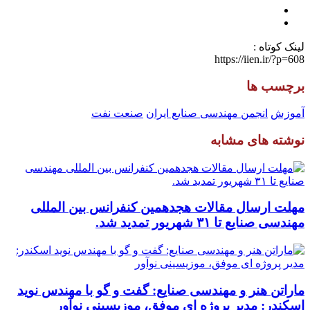
لینک کوتاه :
https://iien.ir/?p=608
برچسب ها
آموزش
انجمن مهندسی صنایع ایران
صنعت نفت
نوشته های مشابه
مهلت ارسال مقالات هجدهمین کنفرانس بین المللی
مهندسی صنایع تا ۳۱ شهریور تمدید شد.
ماراتن هنر و مهندسی صنایع: گفت و گو با مهندس نوید
اسکندر: مدیر پروژه ای موفق، موزیسینی نوآور