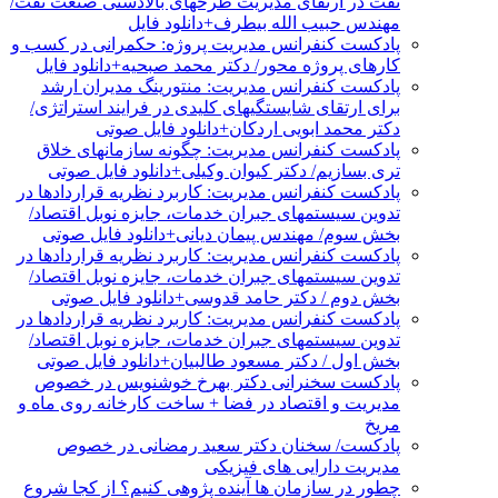
نفت در ارتقای مدیریت طرحهای بالادستی صنعت نفت/
مهندس حبیب الله بیطرف+دانلود فایل
پادکست کنفرانس مدیریت پروژه: حکمرانی در کسب و
کارهای پروژه محور/ دکتر محمد صبحیه+دانلود فایل
پادکست کنفرانس مدیریت: منتورینگ مدیران ارشد
برای ارتقای شایستگیهای کلیدی در فرایند استراتژی/
دکتر محمد ابویی اردکان+دانلود فایل صوتی
پادکست کنفرانس مدیریت: چگونه سازمانهای خلاق
تری بسازیم/ دکتر کیوان وکیلی+دانلود فایل صوتی
پادکست کنفرانس مدیریت: کاربرد نظریه قراردادها در
تدوین سیستمهای جبران خدمات، جایزه نوبل اقتصاد/
بخش سوم/ مهندس پیمان دیانی+دانلود فایل صوتی
پادکست کنفرانس مدیریت: کاربرد نظریه قراردادها در
تدوین سیستمهای جبران خدمات، جایزه نوبل اقتصاد/
بخش دوم / دکتر حامد قدوسی+دانلود فایل صوتی
پادکست کنفرانس مدیریت: کاربرد نظریه قراردادها در
تدوین سیستمهای جبران خدمات، جایزه نوبل اقتصاد/
بخش اول / دکتر مسعود طالبیان+دانلود فایل صوتی
پادکست سخنرانی دکتر بهرخ خوشنویس در خصوص
مدیریت و اقتصاد در فضا + ساخت کارخانه روی ماه و
مریخ
پادکست/ سخنان دکتر سعید رمضانی در خصوص
مدیریت دارایی های فیزیکی
چطور در سازمان ها آینده پژوهی کنیم؟ از کجا شروع