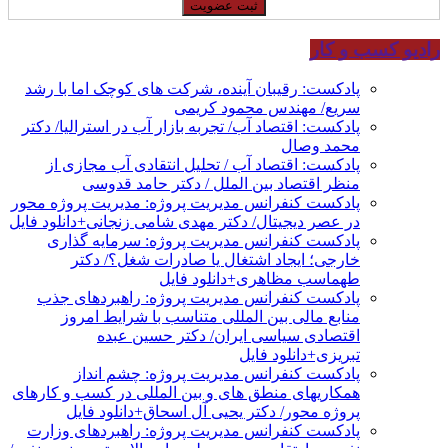
رادیو کسب و کار
پادکست: رقیبان آینده، شرکت های کوچک اما با رشد
سریع/ مهندس محمود کریمی
پادکست: اقتصاد آب/ تجربه بازار آب در استرالیا/ دکتر
محمد وصال
پادکست: اقتصاد آب / تحلیل انتقادی آب مجازی از
منظر اقتصاد بین الملل / دکتر حامد قدوسی
پادکست کنفرانس مدیریت پروژه: مدیریت پروژه محور
در عصر دیجیتال/ دکتر مهدی شامی زنجانی+دانلود فایل
پادکست کنفرانس مدیریت پروژه: سرمایه گذاری
خارجی؛ ایجاد اشتغال یا صادرات شغل؟/ دکتر
طهماسب مظاهری+دانلود فایل
پادکست کنفرانس مدیریت پروژه: راهبردهای جذب
منابع مالی بین المللی متناسب با شرایط امروز
اقتصادی سیاسی ایران/ دکتر حسین عبده
تبریزی+دانلود فایل
پادکست کنفرانس مدیریت پروژه: چشم انداز
همکاریهای منطق های و بین المللی در کسب و کارهای
پروژه محور/ دکتر یحیی آل اسحاق+دانلود فایل
پادکست کنفرانس مدیریت پروژه: راهبردهای وزارت