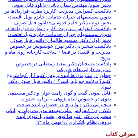
بخش سوم/ مهندس پیمان دیانی+دانلود فایل صوتی
پادکست کنفرانس مدیریت: کاربرد نظریه قراردادها در
تدوین سیستمهای جبران خدمات، جایزه نوبل اقتصاد/
بخش دوم / دکتر حامد قدوسی+دانلود فایل صوتی
پادکست کنفرانس مدیریت: کاربرد نظریه قراردادها در
تدوین سیستمهای جبران خدمات، جایزه نوبل اقتصاد/
بخش اول / دکتر مسعود طالبیان+دانلود فایل صوتی
پادکست سخنرانی دکتر بهرخ خوشنویس در خصوص
مدیریت و اقتصاد در فضا + ساخت کارخانه روی ماه و
مریخ
پادکست/ سخنان دکتر سعید رمضانی در خصوص
مدیریت دارایی های فیزیکی
چطور در سازمان ها آینده پژوهی کنیم؟ از کجا شروع
کنیم؟ برنامه چه باید باشد؟! / دانلود فایل صوتی دکتر
تقوی
فایل صوتی گفت و گوی رامبد جوان و دکتر مصطفی
تقوی در خصوص آینده پژوهی – برنامه خندوانه
سخنرانی دکتر دیواندری در خصوص آینده صنعت
بانکداری / کنفرانس ملی توسعه مدیریت پولی و بانکی
سخنرانی دکتر علیرضا فیض بخش با عنوان آینده
پژوهی نظام بانکداری / ۹ بهمن ماه ۹۲
معرفی کتاب