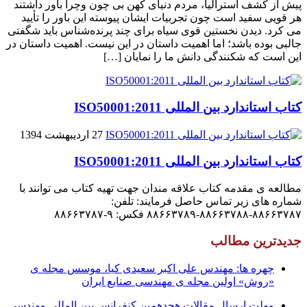
پیش از کشف استرالیا، مردم دنیاى کهن بی چون وچرا باور داشتند
هر قویى سفید است چون تجربیات ایشان پیوسته این باور را تأیید
می کرد. دیدن نخستین قوى سیاه براى چند پرنده‌شناس باید شگفتى
جالبى بوده باشد؛ اما اهمیت داستان در این نیست. اهمیت داستان در
این است که شکنندگى دانش ما را نمایان […]
کتاب استاندارد بین المللی ISO50001:2011
27 اردیبهشت 1394
کتاب استاندارد بین المللی ISO50001:2011
مطالعه ی مقدمه کتاب علاقه مندان جهت تهیه کتاب می توانند با
شماره های زیر تماس حاصل فرمایند: تلفن:
۸۸۶۶۳۷۸۷-۸۸۶۶۳۷۸۸-۸۸۶۶۳۷۸۹ فکس: ۹-۸۸۶۶۳۷۸۷
جدیدترین مطالب
چهره ها: مهندس علی اکبر سعیدی کیا، موسس مجله ی
«روش» اولین مجله ی مهندسی صنایع ایران
مهلت ارسال مقالات هجدهمین کنفرانس بین المللی مهندسی