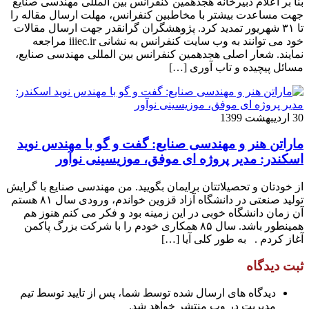
بنا بر اعلام دبیرخانه هجدهمین کنفرانس بین المللی مهندسی صنایع
جهت مساعدت بیشتر با مخاطبین کنفرانس، مهلت ارسال مقاله را
تا ۳۱ شهریور تمدید کرد. پژوهشگران گرانقدر جهت ارسال مقالات
خود می توانند به وب سایت کنفرانس به نشانی iiiec.ir مراجعه
نمایند. شعار اصلی هجدهمین کنفرانس بین المللی مهندسی صنایع،
مسائل پیچیده و تاب آوری […]
30 اردیبهشت 1399
ماراتن هنر و مهندسی صنایع: گفت و گو با مهندس نوید
اسکندر: مدیر پروژه ای موفق، موزیسینی نوآور
از خودتان و تحصیلاتتان برایمان بگویید. من مهندسی صنایع با گرایش
تولید صنعتی در دانشگاه آزاد قزوین خواندم، ورودی سال ۸۱ هستم
آن زمان دانشگاه خوبی در این زمینه بود و فکر می کنم هنوز هم
همینطور باشد. سال ۸۵ همکاری خودم را با شرکت بزرگ پاکمن
آغاز کردم . به طور کلی آیا […]
ثبت دیدگاه
دیدگاه های ارسال شده توسط شما، پس از تایید توسط تیم
مدیریت در وب منتشر خواهد شد.