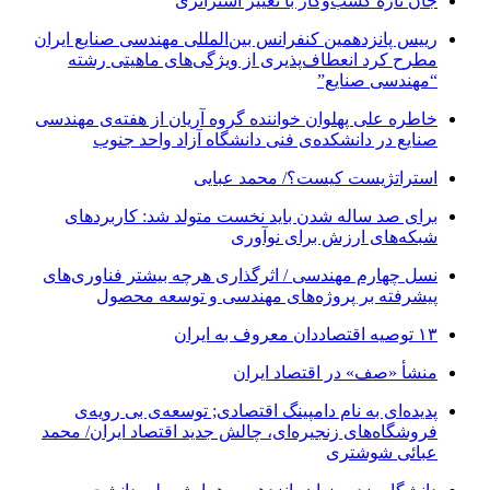
جان تازه کسب‌وکار با تغییر استراتژی
رییس پانزدهمین کنفرانس بین‌المللی مهندسی صنایع ایران
مطرح کرد انعطاف‌پذیری از ویژگی‌های ماهیتی رشته
“مهندسی صنایع”
خاطره علی پهلوان خواننده گروه آریان از هفته‌ی مهندسی
صنایع در دانشکده‌ی فنی دانشگاه آزاد واحد جنوب
استراتژیست کیست؟‬/ محمد عبایی
برای صد ساله شدن باید نخست متولد شد: کاربردهای
شبکه‌های ارزش برای نوآوری
نسل چهارم مهندسی / اثرگذاری هرچه بیشتر فناوری‌های
پیشرفته بر پروژه‌های مهندسی و توسعه محصول
۱۳ توصیه اقتصاددان معروف به ایران
منشأ «صف» در اقتصاد ایران
پدیده‌ای به نام دامپینگ اقتصادی; توسعه‌ی بی رویه‌ی
فروشگاه‌های زنجیره‌ای، چالش جدید اقتصاد ایران/ محمد
عبائی شوشتری