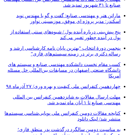
صنایع تا ۳۱ شهریور تمدید شد.
ماراتن هنر و مهندسی صنایع: گفت و گو با مهندس نوید
اسکندر: مدیر پروژه ای موفق، موزیسینی نوآور
پنج پیش‌بینی درباره آینده پول / شیوه‌های سنتی استفاده از
پول در آینده چطور تغییر می‌کند
پنجمین دورۀ انتخاب “بهترین پایان ­نامه کارشناسی­ ارشد و
رساله دکتری برتر در زمینه سیستم‌های فازی”
کسب مقام نخست دانشکده مهندسی صنایع و سیستم های
دانشگاه صنعتی اصفهان در مسابقات بین‌المللی حل مسئله
آمریکا
چهاردهمین کنفرانس ملی کیفیت و بهره وری/ ۲۷ آذرماه ۹۸
مهلت ارسال مقالات به شانزدهمین کنفرانس بین المللی
مهندسی صنایع تا ۱ آبان ماه تمدید شد.
کتابچه مقالات دومین کنفرانس ملی پویایی‌شناسی سیستم‌ها
منتشر شد/ لینک دانلود
به مناسبت دومین سالگرد درگذشت پدر منطق فازی؛