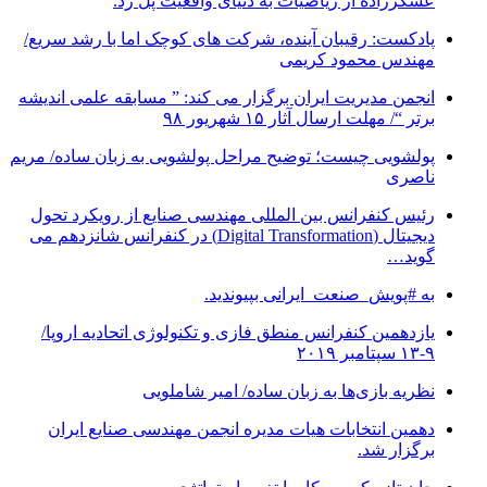
عسکرزاده از ریاضیات به دنیای واقعیت پل زد.
پادکست: رقیبان آینده، شرکت های کوچک اما با رشد سریع/
مهندس محمود کریمی
انجمن مدیریت ایران برگزار می کند: ” مسابقه علمی اندیشه
برتر “/ مهلت ارسال آثار ۱۵ شهریور ۹۸
پولشویی چیست؛ توضیح مراحل پولشویی به زبان ساده/ مریم
ناصری
رئیس کنفرانس بین المللی مهندسی صنایع از رویکرد تحول
دیجیتال (Digital Transformation) در کنفرانس شانزدهم می
گوید…
به #پویش_صنعت_ایرانی بپیوندید.
یازدهمین کنفرانس منطق فازی و تکنولوژی اتحادیه اروپا/
۹-۱۳ سپتامبر ۲۰۱۹
نظریه بازی‌ها به زبان ساده/ امیر شاملویی
دهمین انتخابات هیات مدیره انجمن مهندسی صنایع ایران
برگزار شد.