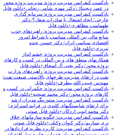
پادکست کنفرانس مدیریت پروژه: مدیریت پروژه محور
در عصر دیجیتال/ دکتر مهدی شامی زنجانی+دانلود فایل
پادکست کنفرانس مدیریت پروژه: سرمایه گذاری
خارجی؛ ایجاد اشتغال یا صادرات شغل؟/ دکتر
طهماسب مظاهری+دانلود فایل
پادکست کنفرانس مدیریت پروژه: راهبردهای جذب
منابع مالی بین المللی متناسب با شرایط امروز
اقتصادی سیاسی ایران/ دکتر حسین عبده
تبریزی+دانلود فایل
پادکست کنفرانس مدیریت پروژه: چشم انداز
همکاریهای منطق های و بین المللی در کسب و کارهای
پروژه محور/ دکتر یحیی آل اسحاق+دانلود فایل
پادکست کنفرانس مدیریت پروژه: راهبردهای وزارت
نفت در ارتقای مدیریت طرحهای بالادستی صنعت نفت/
مهندس حبیب الله بیطرف+دانلود فایل
پادکست کنفرانس مدیریت پروژه: حکمرانی در کسب و
کارهای پروژه محور/ دکتر محمد صبحیه+دانلود فایل
پادکست کنفرانس مدیریت: منتورینگ مدیران ارشد
برای ارتقای شایستگیهای کلیدی در فرایند استراتژی/
دکتر محمد ابویی اردکان+دانلود فایل صوتی
پادکست کنفرانس مدیریت: چگونه سازمانهای خلاق
تری بسازیم/ دکتر کیوان وکیلی+دانلود فایل صوتی
پادکست کنفرانس مدیریت: کاربرد نظریه قراردادها در
تدوین سیستمهای جبران خدمات، جایزه نوبل اقتصاد/