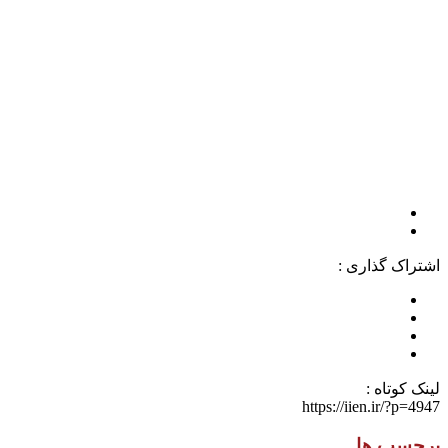
اشتراک گذاری :
لینک کوتاه :
https://iien.ir/?p=4947
برچسب ها