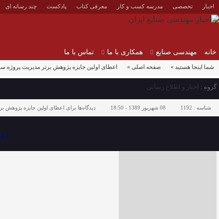
اخبار
تخصصی
مدرسه کسب و کار
معرفی کتاب
پادکست
چند رسانه ای
خانه
مهندسی صنایع
همکاری با ما
تماس با ما
شما اینجا هستید »
صفحه اصلی »
اعطای اولین جایزه پژوهش برتر مدیریت پروژه سا
گروه :
اخبار و اطلاع رسانی
شناسه :
1192
08 شهریور 1389 - 18:50
دیدگاه‌ها
برای اعطای اولین جایزه پژوهش برت
اع