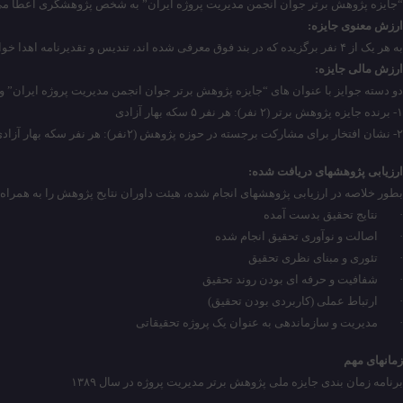
“جایزه پژوهش برتر جوان انجمن مدیریت پروژه ایران” به شخص پژوهشگری اعطا می شود که حداکثر ۳۵ سال سن داشته باشد. “جایزه پژوهش برتر انجمن مدیریت پروژه ایران” نیز به ش
ارزش معنوی جایزه:
به هر یک از ۴ نفر برگزیده که در بند فوق معرفی شده اند، تندیس و تقدیرنامه اهدا خواهد شد. ضمنا به کلیه شرکت کنندگان در جایزه پژوهش برتر نیز گواهی نامه ارایه خواهدشد.
ارزش مالی جایزه:
دو دسته جوایز با عنوان های “جایزه پژوهش برتر جوان انجمن مدیریت پروژه ایران” و
۱- برنده جایزه پژوهش برتر (۲ نفر): هر نفر ۵ سکه بهار آزادی
۲- نشان افتخار برای مشارکت برجسته در حوزه پژوهش (۲نفر): هر نفر سکه بهار آزادی
ارزیابی پژوهشهای دریافت شده:
بطور خلاصه در ارزیابی پژوهشهای انجام شده، هیئت داوران نتایح پژوهش را به همراه ر
· نتایج تحقیق بدست آمده
· اصالت و نوآوری تحقیق انجام شده
· تئوری و مبنای نظری تحقیق
· شفافیت و حرفه ای بودن روند تحقیق
· ارتباط عملی (کاربردی بودن تحقیق)
· مدیریت و سازماندهی به عنوان یک پروژه تحقیقاتی
زمان­های مهم
برنامه زمان بندی جایزه ملی پژوهش برتر مدیریت پروژه در سال ۱۳۸۹