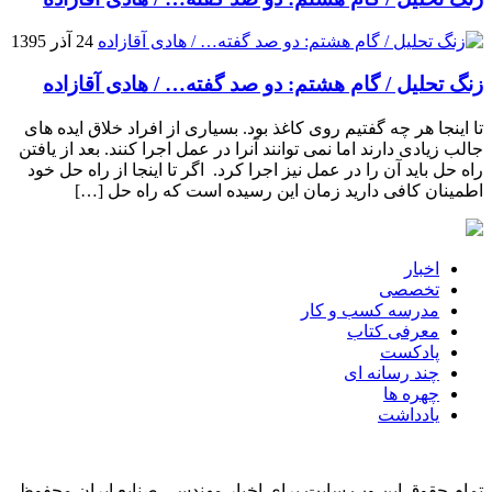
24 آذر 1395
زنگ تحلیل / گام هشتم: دو صد گفته… / هادی آقازاده
تا اینجا هر چه گفتیم روی کاغذ بود. بسیاری از افراد خلاق ایده های
جالب زیادی دارند اما نمی توانند آنرا در عمل اجرا کنند. بعد از یافتن
راه حل باید آن را در عمل نیز اجرا کرد. اگر تا اینجا از راه حل خود
اطمینان کافی دارید زمان این رسیده است که راه حل […]
اخبار
تخصصی
مدرسه کسب و کار
معرفی کتاب
پادکست
چند رسانه ای
چهره ها
یادداشت
تمام حقوق این وب سایت برای اخبار مهندسی صنایع ایران محفوظ