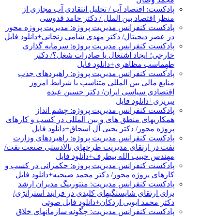
پادکست: اقتصاد آب / تحلیل انتقادی آب مجازی از
منظر اقتصاد بین الملل / دکتر حامد قدوسی
پادکست کنفرانس مدیریت پروژه: مدیریت پروژه محور
در عصر دیجیتال/ دکتر مهدی شامی زنجانی+دانلود فایل
پادکست کنفرانس مدیریت پروژه: سرمایه گذاری
خارجی؛ ایجاد اشتغال یا صادرات شغل؟/ دکتر
طهماسب مظاهری+دانلود فایل
پادکست کنفرانس مدیریت پروژه: راهبردهای جذب
منابع مالی بین المللی متناسب با شرایط امروز
اقتصادی سیاسی ایران/ دکتر حسین عبده
تبریزی+دانلود فایل
پادکست کنفرانس مدیریت پروژه: چشم انداز
همکاریهای منطق های و بین المللی در کسب و کارهای
پروژه محور/ دکتر یحیی آل اسحاق+دانلود فایل
پادکست کنفرانس مدیریت پروژه: راهبردهای وزارت
نفت در ارتقای مدیریت طرحهای بالادستی صنعت نفت/
مهندس حبیب الله بیطرف+دانلود فایل
پادکست کنفرانس مدیریت پروژه: حکمرانی در کسب و
کارهای پروژه محور/ دکتر محمد صبحیه+دانلود فایل
پادکست کنفرانس مدیریت: منتورینگ مدیران ارشد
برای ارتقای شایستگیهای کلیدی در فرایند استراتژی/
دکتر محمد ابویی اردکان+دانلود فایل صوتی
پادکست کنفرانس مدیریت: چگونه سازمانهای خلاق