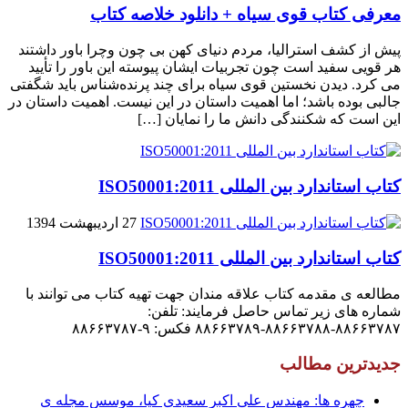
معرفی کتاب قوی سیاه + دانلود خلاصه کتاب
پیش از کشف استرالیا، مردم دنیاى کهن بی چون وچرا باور داشتند
هر قویى سفید است چون تجربیات ایشان پیوسته این باور را تأیید
می کرد. دیدن نخستین قوى سیاه براى چند پرنده‌شناس باید شگفتى
جالبى بوده باشد؛ اما اهمیت داستان در این نیست. اهمیت داستان در
این است که شکنندگى دانش ما را نمایان […]
کتاب استاندارد بین المللی ISO50001:2011
27 اردیبهشت 1394
کتاب استاندارد بین المللی ISO50001:2011
مطالعه ی مقدمه کتاب علاقه مندان جهت تهیه کتاب می توانند با
شماره های زیر تماس حاصل فرمایند: تلفن:
۸۸۶۶۳۷۸۷-۸۸۶۶۳۷۸۸-۸۸۶۶۳۷۸۹ فکس: ۹-۸۸۶۶۳۷۸۷
جدیدترین مطالب
چهره ها: مهندس علی اکبر سعیدی کیا، موسس مجله ی