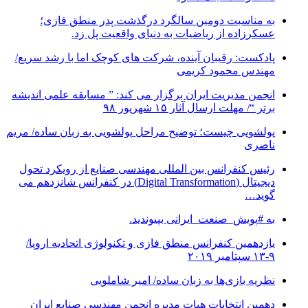
به مناسبت دومین سالگرد درگذشت پدر منطق فازی؛
عسکرزاده از ریاضیات به دنیای واقعیت پل زد.
پادکست: رقیبان آینده، شرکت های کوچک اما با رشد سریع/
مهندس محمود کریمی
انجمن مدیریت ایران برگزار می کند: ” مسابقه علمی اندیشه
برتر “/ مهلت ارسال آثار ۱۵ شهریور ۹۸
پولشویی چیست؛ توضیح مراحل پولشویی به زبان ساده/ مریم
ناصری
رئیس کنفرانس بین المللی مهندسی صنایع از رویکرد تحول
دیجیتال (Digital Transformation) در کنفرانس شانزدهم می
گوید…
به #پویش_صنعت_ایرانی بپیوندید.
یازدهمین کنفرانس منطق فازی و تکنولوژی اتحادیه اروپا/
۹-۱۳ سپتامبر ۲۰۱۹
نظریه بازی‌ها به زبان ساده/ امیر شاملویی
دهمین انتخابات هیات مدیره انجمن مهندسی صنایع ایران