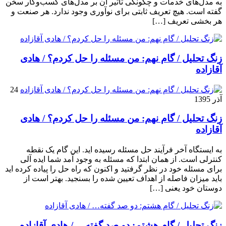
به مدل‌های خدمات و چگونگی تاثیر آن بر مدل‌های کسب‌و‌کار سخن
گفته است. هیچ تعریف ثابتی برای نوآوری وجود ندارد. هر صنعت و
هر بخشی تعریف […]
زنگ تحلیل / گام نهم: من مسئله را حل کردم؟ / هادی
آقازاده
24
آذر 1395
زنگ تحلیل / گام نهم: من مسئله را حل کردم؟ / هادی
آقازاده
به ایستگاه آخر فرآیند حل مسئله رسیده اید. این گام یک نقطه
کنترلی است. از همان ابتدا که مسئله به وجود آمد شما ایده آلی
برای مسئله خود در نظر گرفتید و اکنون که راه حل را پیاده کرده اید
باید میزان فاصله از اهداف تعیین شده را بسنجید. بهتر است از
دوستان خود یعنی […]
زنگ تحلیل / گام هشتم: دو صد گفته… / هادی آقازاده