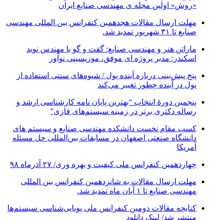
«روش» اولین مجله ی مهندسی صنایع ایران
مهلت ارسال مقالات هجدهمین کنفرانس بین المللی مهندسی
صنایع تا ۳۱ شهریور تمدید شد.
ماراتن هنر و مهندسی صنایع: گفت و گو با مهندس نوید
اسکندر: مدیر پروژه ای موفق، موزیسینی نوآور
پنج پیش‌بینی درباره آینده پول / شیوه‌های سنتی استفاده از
پول در آینده چطور تغییر می‌کند
پنجمین دورۀ انتخاب “بهترین پایان ­نامه کارشناسی­ ارشد و
رساله دکتری برتر در زمینه سیستم‌های فازی”
کسب مقام نخست دانشکده مهندسی صنایع و سیستم های
دانشگاه صنعتی اصفهان در مسابقات بین‌المللی حل مسئله
آمریکا
چهاردهمین کنفرانس ملی کیفیت و بهره وری/ ۲۷ آذرماه ۹۸
مهلت ارسال مقالات به شانزدهمین کنفرانس بین المللی
مهندسی صنایع تا ۱ آبان ماه تمدید شد.
کتابچه مقالات دومین کنفرانس ملی پویایی‌شناسی سیستم‌ها
منتشر شد/ لینک دانلود