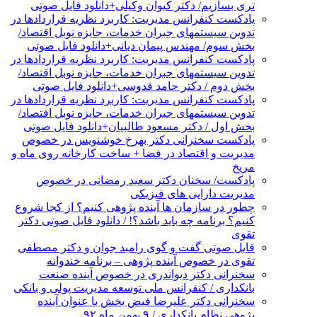
تری بسازیم/ دکتر کیوان وکیلی+دانلود فایل صوتی
پادکست کنفرانس مدیریت: کاربرد نظریه قراردادها در
تدوین سیستمهای جبران خدمات، جایزه نوبل اقتصاد/
بخش سوم/ مهندس پیمان دیانی+دانلود فایل صوتی
پادکست کنفرانس مدیریت: کاربرد نظریه قراردادها در
تدوین سیستمهای جبران خدمات، جایزه نوبل اقتصاد/
بخش دوم / دکتر حامد قدوسی+دانلود فایل صوتی
پادکست کنفرانس مدیریت: کاربرد نظریه قراردادها در
تدوین سیستمهای جبران خدمات، جایزه نوبل اقتصاد/
بخش اول / دکتر مسعود طالبیان+دانلود فایل صوتی
پادکست سخنرانی دکتر بهرخ خوشنویس در خصوص
مدیریت و اقتصاد در فضا + ساخت کارخانه روی ماه و
مریخ
پادکست/ سخنان دکتر سعید رمضانی در خصوص
مدیریت دارایی های فیزیکی
چطور در سازمان ها آینده پژوهی کنیم؟ از کجا شروع
کنیم؟ برنامه چه باید باشد؟! / دانلود فایل صوتی دکتر
تقوی
فایل صوتی گفت و گوی رامبد جوان و دکتر مصطفی
تقوی در خصوص آینده پژوهی – برنامه خندوانه
سخنرانی دکتر دیواندری در خصوص آینده صنعت
بانکداری / کنفرانس ملی توسعه مدیریت پولی و بانکی
سخنرانی دکتر علیرضا فیض بخش با عنوان آینده
پژوهی نظام بانکداری / ۹ بهمن ماه ۹۲