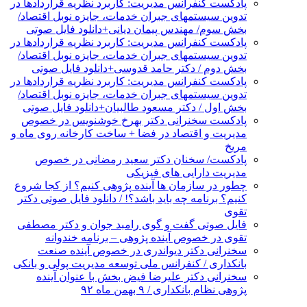
پادکست کنفرانس مدیریت: کاربرد نظریه قراردادها در
تدوین سیستمهای جبران خدمات، جایزه نوبل اقتصاد/
بخش سوم/ مهندس پیمان دیانی+دانلود فایل صوتی
پادکست کنفرانس مدیریت: کاربرد نظریه قراردادها در
تدوین سیستمهای جبران خدمات، جایزه نوبل اقتصاد/
بخش دوم / دکتر حامد قدوسی+دانلود فایل صوتی
پادکست کنفرانس مدیریت: کاربرد نظریه قراردادها در
تدوین سیستمهای جبران خدمات، جایزه نوبل اقتصاد/
بخش اول / دکتر مسعود طالبیان+دانلود فایل صوتی
پادکست سخنرانی دکتر بهرخ خوشنویس در خصوص
مدیریت و اقتصاد در فضا + ساخت کارخانه روی ماه و
مریخ
پادکست/ سخنان دکتر سعید رمضانی در خصوص
مدیریت دارایی های فیزیکی
چطور در سازمان ها آینده پژوهی کنیم؟ از کجا شروع
کنیم؟ برنامه چه باید باشد؟! / دانلود فایل صوتی دکتر
تقوی
فایل صوتی گفت و گوی رامبد جوان و دکتر مصطفی
تقوی در خصوص آینده پژوهی – برنامه خندوانه
سخنرانی دکتر دیواندری در خصوص آینده صنعت
بانکداری / کنفرانس ملی توسعه مدیریت پولی و بانکی
سخنرانی دکتر علیرضا فیض بخش با عنوان آینده
پژوهی نظام بانکداری / ۹ بهمن ماه ۹۲