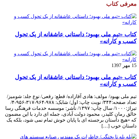
معرفی کتاب
کتاب «تیم ملی بهبود؛ داستانی عاشقانه از یک تحول
کسب و کارانه»
15 مهر 1397
کتاب «تیم ملی بهبود؛ داستانی عاشقانه از یک تحول
کسب و کارانه»
تیم ملی بهبود/ مولف: هادی آقازاده/ قطع: رقعی/ نوع جلد: شومیز/
تعداد صفحه:۳۴۴/ نوبت چاپ: اول/ شابک: ۹۷۸-۹۶۴-۳۱۷-۹۵۶-۴/
تیراژ:۱۰۰۰/ سال چاپ: ۱۳۹۷/ ناشر: موسسه خدمات فرهنگی رسا
خالق رمانِ کلیدر، محمود دولت آبادی، جمله ای دارد با این مضمون
که «هیچ داستان برجسته ای با پایان خوش تمام نمی شود، بلکه یک
داستان خوب […]