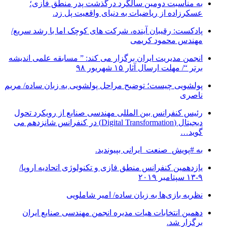
به مناسبت دومین سالگرد درگذشت پدر منطق فازی؛
عسکرزاده از ریاضیات به دنیای واقعیت پل زد.
پادکست: رقیبان آینده، شرکت های کوچک اما با رشد سریع/
مهندس محمود کریمی
انجمن مدیریت ایران برگزار می کند: ” مسابقه علمی اندیشه
برتر “/ مهلت ارسال آثار ۱۵ شهریور ۹۸
پولشویی چیست؛ توضیح مراحل پولشویی به زبان ساده/ مریم
ناصری
رئیس کنفرانس بین المللی مهندسی صنایع از رویکرد تحول
دیجیتال (Digital Transformation) در کنفرانس شانزدهم می
گوید…
به #پویش_صنعت_ایرانی بپیوندید.
یازدهمین کنفرانس منطق فازی و تکنولوژی اتحادیه اروپا/
۹-۱۳ سپتامبر ۲۰۱۹
نظریه بازی‌ها به زبان ساده/ امیر شاملویی
دهمین انتخابات هیات مدیره انجمن مهندسی صنایع ایران
برگزار شد.