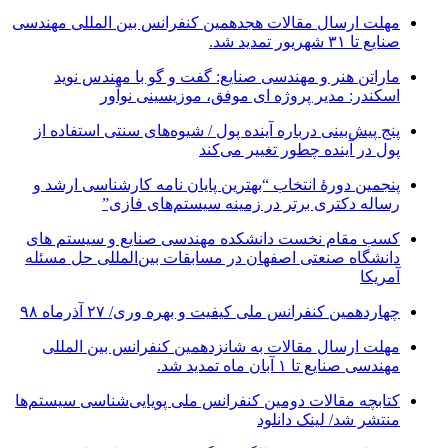
مهلت ارسال مقالات هجدهمین کنفرانس بین المللی مهندسی
صنایع تا ۳۱ شهریور تمدید شد.
ماراتن هنر و مهندسی صنایع: گفت و گو با مهندس نوید
اسکندر: مدیر پروژه ای موفق، موزیسینی نوآور
پنج پیش‌بینی درباره آینده پول / شیوه‌های سنتی استفاده از
پول در آینده چطور تغییر می‌کند
پنجمین دورۀ انتخاب “بهترین پایان ­نامه کارشناسی­ ارشد و
رساله دکتری برتر در زمینه سیستم‌های فازی”
کسب مقام نخست دانشکده مهندسی صنایع و سیستم های
دانشگاه صنعتی اصفهان در مسابقات بین‌المللی حل مسئله
آمریکا
چهاردهمین کنفرانس ملی کیفیت و بهره وری/ ۲۷ آذرماه ۹۸
مهلت ارسال مقالات به شانزدهمین کنفرانس بین المللی
مهندسی صنایع تا ۱ آبان ماه تمدید شد.
کتابچه مقالات دومین کنفرانس ملی پویایی‌شناسی سیستم‌ها
منتشر شد/ لینک دانلود