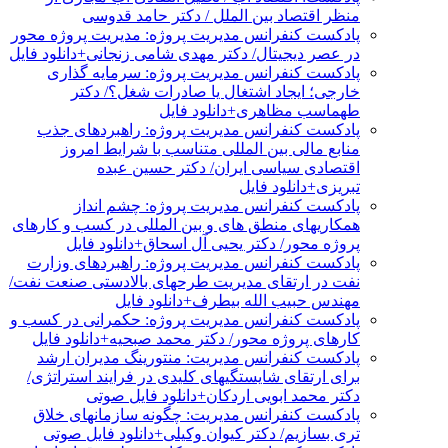
منظر اقتصاد بین الملل / دکتر حامد قدوسی
پادکست کنفرانس مدیریت پروژه: مدیریت پروژه محور
در عصر دیجیتال/ دکتر مهدی شامی زنجانی+دانلود فایل
پادکست کنفرانس مدیریت پروژه: سرمایه گذاری
خارجی؛ ایجاد اشتغال یا صادرات شغل؟/ دکتر
طهماسب مظاهری+دانلود فایل
پادکست کنفرانس مدیریت پروژه: راهبردهای جذب
منابع مالی بین المللی متناسب با شرایط امروز
اقتصادی سیاسی ایران/ دکتر حسین عبده
تبریزی+دانلود فایل
پادکست کنفرانس مدیریت پروژه: چشم انداز
همکاریهای منطق های و بین المللی در کسب و کارهای
پروژه محور/ دکتر یحیی آل اسحاق+دانلود فایل
پادکست کنفرانس مدیریت پروژه: راهبردهای وزارت
نفت در ارتقای مدیریت طرحهای بالادستی صنعت نفت/
مهندس حبیب الله بیطرف+دانلود فایل
پادکست کنفرانس مدیریت پروژه: حکمرانی در کسب و
کارهای پروژه محور/ دکتر محمد صبحیه+دانلود فایل
پادکست کنفرانس مدیریت: منتورینگ مدیران ارشد
برای ارتقای شایستگیهای کلیدی در فرایند استراتژی/
دکتر محمد ابویی اردکان+دانلود فایل صوتی
پادکست کنفرانس مدیریت: چگونه سازمانهای خلاق
تری بسازیم/ دکتر کیوان وکیلی+دانلود فایل صوتی