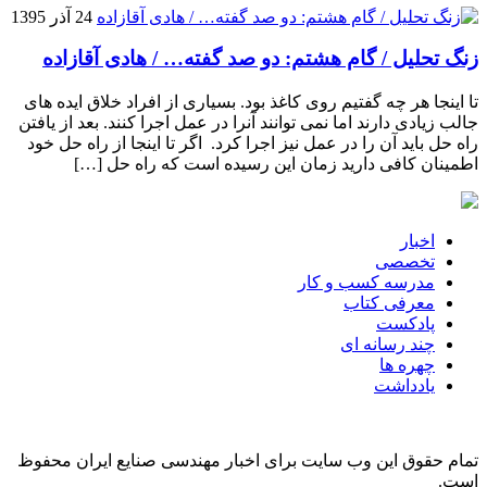
24 آذر 1395
زنگ تحلیل / گام هشتم: دو صد گفته… / هادی آقازاده
تا اینجا هر چه گفتیم روی کاغذ بود. بسیاری از افراد خلاق ایده های
جالب زیادی دارند اما نمی توانند آنرا در عمل اجرا کنند. بعد از یافتن
راه حل باید آن را در عمل نیز اجرا کرد. اگر تا اینجا از راه حل خود
اطمینان کافی دارید زمان این رسیده است که راه حل […]
اخبار
تخصصی
مدرسه کسب و کار
معرفی کتاب
پادکست
چند رسانه ای
چهره ها
یادداشت
تمام حقوق این وب سایت برای اخبار مهندسی صنایع ایران محفوظ
است.