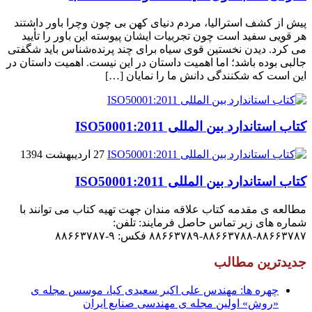
پیش از کشف استرالیا، مردم دنیاى کهن بی چون وچرا باور داشتند
هر قویى سفید است چون تجربیات ایشان پیوسته این باور را تأیید
می کرد. دیدن نخستین قوى سیاه براى چند پرنده‌شناس باید شگفتى
جالبى بوده باشد؛ اما اهمیت داستان در این نیست. اهمیت داستان در
این است که شکنندگى دانش ما را نمایان […]
کتاب استاندارد بین المللی ISO50001:2011
27 اردیبهشت 1394
کتاب استاندارد بین المللی ISO50001:2011
مطالعه ی مقدمه کتاب علاقه مندان جهت تهیه کتاب می توانند با
شماره های زیر تماس حاصل فرمایند: تلفن:
۸۸۶۶۳۷۸۷-۸۸۶۶۳۷۸۸-۸۸۶۶۳۷۸۹ فکس: ۹-۸۸۶۶۳۷۸۷
جدیدترین مطالب
چهره ها: مهندس علی اکبر سعیدی کیا، موسس مجله ی
«روش» اولین مجله ی مهندسی صنایع ایران