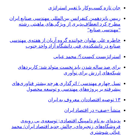
جان تازه کسب‌وکار با تغییر استراتژی
رییس پانزدهمین کنفرانس بین‌المللی مهندسی صنایع ایران
مطرح کرد انعطاف‌پذیری از ویژگی‌های ماهیتی رشته
“مهندسی صنایع”
خاطره علی پهلوان خواننده گروه آریان از هفته‌ی مهندسی
صنایع در دانشکده‌ی فنی دانشگاه آزاد واحد جنوب
استراتژیست کیست؟‬/ محمد عبایی
برای صد ساله شدن باید نخست متولد شد: کاربردهای
شبکه‌های ارزش برای نوآوری
نسل چهارم مهندسی / اثرگذاری هرچه بیشتر فناوری‌های
پیشرفته بر پروژه‌های مهندسی و توسعه محصول
۱۳ توصیه اقتصاددان معروف به ایران
منشأ «صف» در اقتصاد ایران
پدیده‌ای به نام دامپینگ اقتصادی; توسعه‌ی بی رویه‌ی
فروشگاه‌های زنجیره‌ای، چالش جدید اقتصاد ایران/ محمد
عبائی شوشتری