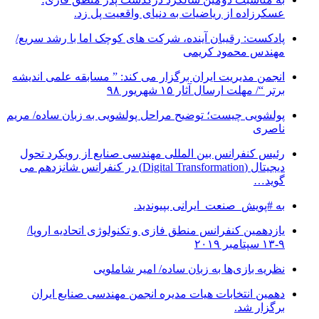
عسکرزاده از ریاضیات به دنیای واقعیت پل زد.
پادکست: رقیبان آینده، شرکت های کوچک اما با رشد سریع/
مهندس محمود کریمی
انجمن مدیریت ایران برگزار می کند: ” مسابقه علمی اندیشه
برتر “/ مهلت ارسال آثار ۱۵ شهریور ۹۸
پولشویی چیست؛ توضیح مراحل پولشویی به زبان ساده/ مریم
ناصری
رئیس کنفرانس بین المللی مهندسی صنایع از رویکرد تحول
دیجیتال (Digital Transformation) در کنفرانس شانزدهم می
گوید…
به #پویش_صنعت_ایرانی بپیوندید.
یازدهمین کنفرانس منطق فازی و تکنولوژی اتحادیه اروپا/
۹-۱۳ سپتامبر ۲۰۱۹
نظریه بازی‌ها به زبان ساده/ امیر شاملویی
دهمین انتخابات هیات مدیره انجمن مهندسی صنایع ایران
برگزار شد.