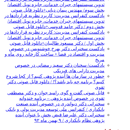
تدوین سیستمهای جبران خدمات، جایزه نوبل اقتصاد/
بخش سوم/ مهندس پیمان دیانی+دانلود فایل صوتی
پادکست کنفرانس مدیریت: کاربرد نظریه قراردادها در
تدوین سیستمهای جبران خدمات، جایزه نوبل اقتصاد/
بخش دوم / دکتر حامد قدوسی+دانلود فایل صوتی
پادکست کنفرانس مدیریت: کاربرد نظریه قراردادها در
تدوین سیستمهای جبران خدمات، جایزه نوبل اقتصاد/
بخش اول / دکتر مسعود طالبیان+دانلود فایل صوتی
پادکست سخنرانی دکتر بهرخ خوشنویس در خصوص
مدیریت و اقتصاد در فضا + ساخت کارخانه روی ماه و
مریخ
پادکست/ سخنان دکتر سعید رمضانی در خصوص
مدیریت دارایی های فیزیکی
چطور در سازمان ها آینده پژوهی کنیم؟ از کجا شروع
کنیم؟ برنامه چه باید باشد؟! / دانلود فایل صوتی دکتر
تقوی
فایل صوتی گفت و گوی رامبد جوان و دکتر مصطفی
تقوی در خصوص آینده پژوهی – برنامه خندوانه
سخنرانی دکتر دیواندری در خصوص آینده صنعت
بانکداری / کنفرانس ملی توسعه مدیریت پولی و بانکی
سخنرانی دکتر علیرضا فیض بخش با عنوان آینده
پژوهی نظام بانکداری / ۹ بهمن ماه ۹۲