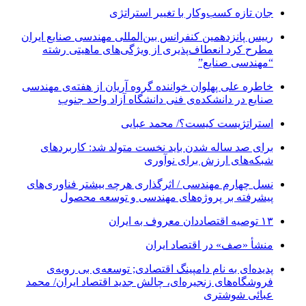
جان تازه کسب‌وکار با تغییر استراتژی
رییس پانزدهمین کنفرانس بین‌المللی مهندسی صنایع ایران
مطرح کرد انعطاف‌پذیری از ویژگی‌های ماهیتی رشته
“مهندسی صنایع”
خاطره علی پهلوان خواننده گروه آریان از هفته‌ی مهندسی
صنایع در دانشکده‌ی فنی دانشگاه آزاد واحد جنوب
استراتژیست کیست؟‬/ محمد عبایی
برای صد ساله شدن باید نخست متولد شد: کاربردهای
شبکه‌های ارزش برای نوآوری
نسل چهارم مهندسی / اثرگذاری هرچه بیشتر فناوری‌های
پیشرفته بر پروژه‌های مهندسی و توسعه محصول
۱۳ توصیه اقتصاددان معروف به ایران
منشأ «صف» در اقتصاد ایران
پدیده‌ای به نام دامپینگ اقتصادی; توسعه‌ی بی رویه‌ی
فروشگاه‌های زنجیره‌ای، چالش جدید اقتصاد ایران/ محمد
عبائی شوشتری