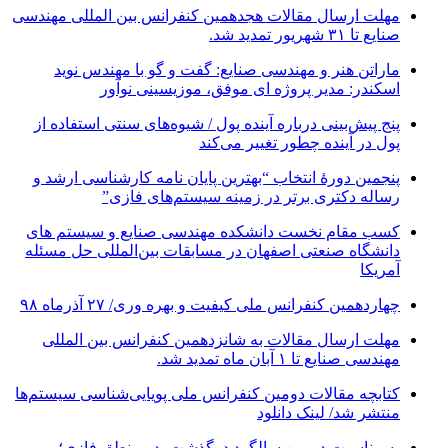
مهلت ارسال مقالات هجدهمین کنفرانس بین المللی مهندسی
صنایع تا ۳۱ شهریور تمدید شد.
ماراتن هنر و مهندسی صنایع: گفت و گو با مهندس نوید
اسکندر: مدیر پروژه ای موفق، موزیسینی نوآور
پنج پیش‌بینی درباره آینده پول / شیوه‌های سنتی استفاده از
پول در آینده چطور تغییر می‌کند
پنجمین دورۀ انتخاب “بهترین پایان ­نامه کارشناسی­ ارشد و
رساله دکتری برتر در زمینه سیستم‌های فازی”
کسب مقام نخست دانشکده مهندسی صنایع و سیستم های
دانشگاه صنعتی اصفهان در مسابقات بین‌المللی حل مسئله
آمریکا
چهاردهمین کنفرانس ملی کیفیت و بهره وری/ ۲۷ آذرماه ۹۸
مهلت ارسال مقالات به شانزدهمین کنفرانس بین المللی
مهندسی صنایع تا ۱ آبان ماه تمدید شد.
کتابچه مقالات دومین کنفرانس ملی پویایی‌شناسی سیستم‌ها
منتشر شد/ لینک دانلود
به مناسبت دومین سالگرد درگذشت پدر منطق فازی؛