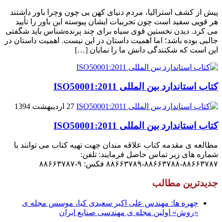
پیش از کشف استرالیا، مردم دنیاى کهن بی چون وچرا باور داشتند
هر قویى سفید است چون تجربیات ایشان پیوسته این باور را تأیید
می کرد. دیدن نخستین قوى سیاه براى چند پرنده‌شناس باید شگفتى
جالبى بوده باشد؛ اما اهمیت داستان در این نیست. اهمیت داستان در
این است که شکنندگى دانش ما را نمایان […]
کتاب استاندارد بین المللی ISO50001:2011
27 اردیبهشت 1394
کتاب استاندارد بین المللی ISO50001:2011
مطالعه ی مقدمه کتاب علاقه مندان جهت تهیه کتاب می توانند با
شماره های زیر تماس حاصل فرمایند: تلفن:
۸۸۶۶۳۷۸۷-۸۸۶۶۳۷۸۸-۸۸۶۶۳۷۸۹ فکس: ۹-۸۸۶۶۳۷۸۷
جدیدترین مطالب
چهره ها: مهندس علی اکبر سعیدی کیا، موسس مجله ی
«روش» اولین مجله ی مهندسی صنایع ایران