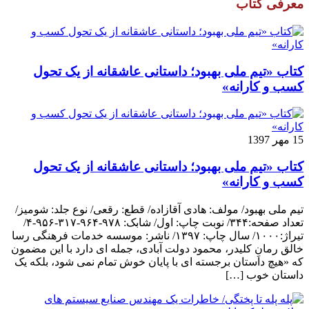
معرفی کتاب
کتاب «تیم ملی بهبود؛ داستانی عاشقانه از یک تحول
کسب و کارانه»
15 مهر 1397
کتاب «تیم ملی بهبود؛ داستانی عاشقانه از یک تحول
کسب و کارانه»
تیم ملی بهبود/ مولف: هادی آقازاده/ قطع: رقعی/ نوع جلد: شومیز/
تعداد صفحه:۳۴۴/ نوبت چاپ: اول/ شابک: ۹۷۸-۹۶۴-۳۱۷-۹۵۶-۴/
تیراژ:۱۰۰۰/ سال چاپ: ۱۳۹۷/ ناشر: موسسه خدمات فرهنگی رسا
خالق رمانِ کلیدر، محمود دولت آبادی، جمله ای دارد با این مضمون
که «هیچ داستان برجسته ای با پایان خوش تمام نمی شود، بلکه یک
داستان خوب […]