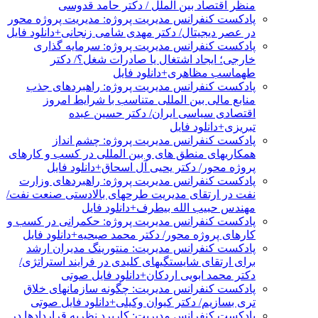
منظر اقتصاد بین الملل / دکتر حامد قدوسی
پادکست کنفرانس مدیریت پروژه: مدیریت پروژه محور
در عصر دیجیتال/ دکتر مهدی شامی زنجانی+دانلود فایل
پادکست کنفرانس مدیریت پروژه: سرمایه گذاری
خارجی؛ ایجاد اشتغال یا صادرات شغل؟/ دکتر
طهماسب مظاهری+دانلود فایل
پادکست کنفرانس مدیریت پروژه: راهبردهای جذب
منابع مالی بین المللی متناسب با شرایط امروز
اقتصادی سیاسی ایران/ دکتر حسین عبده
تبریزی+دانلود فایل
پادکست کنفرانس مدیریت پروژه: چشم انداز
همکاریهای منطق های و بین المللی در کسب و کارهای
پروژه محور/ دکتر یحیی آل اسحاق+دانلود فایل
پادکست کنفرانس مدیریت پروژه: راهبردهای وزارت
نفت در ارتقای مدیریت طرحهای بالادستی صنعت نفت/
مهندس حبیب الله بیطرف+دانلود فایل
پادکست کنفرانس مدیریت پروژه: حکمرانی در کسب و
کارهای پروژه محور/ دکتر محمد صبحیه+دانلود فایل
پادکست کنفرانس مدیریت: منتورینگ مدیران ارشد
برای ارتقای شایستگیهای کلیدی در فرایند استراتژی/
دکتر محمد ابویی اردکان+دانلود فایل صوتی
پادکست کنفرانس مدیریت: چگونه سازمانهای خلاق
تری بسازیم/ دکتر کیوان وکیلی+دانلود فایل صوتی
پادکست کنفرانس مدیریت: کاربرد نظریه قراردادها در