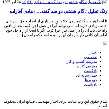
24 آذر 1395
زنگ تحلیل / گام هشتم: دو صد گفته… / هادی آقازاده
تا اینجا هر چه گفتیم روی کاغذ بود. بسیاری از افراد خلاق ایده های
جالب زیادی دارند اما نمی توانند آنرا در عمل اجرا کنند. بعد از یافتن
راه حل باید آن را در عمل نیز اجرا کرد. اگر تا اینجا از راه حل خود
اطمینان کافی دارید زمان این رسیده است که راه حل […]
اخبار
تخصصی
مدرسه کسب و کار
معرفی کتاب
پادکست
چند رسانه ای
چهره ها
یادداشت
تمام حقوق این وب سایت برای اخبار مهندسی صنایع ایران محفوظ
است.