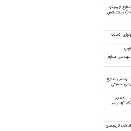
ایع از رویکرد
تحول دیجیتال (Digital Transformation) در کنفرانس
لوژی اتحادیه
لویی
 مهندسی صنایع
ی مهندسی صنایع
ی‌های ماهیتی
 از هفته‌ی
اه آزاد واحد
 شد: کاربردهای