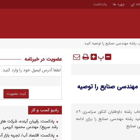
نه ای
چهره ها
یادداشت
پ
عضویت در خبرنامه
لطفا آدرس ایمیل خود را وارد کنید:
سری ۸۹ انتخاب رشته مهندسی صنایع را توصیه
رادیو کسب و کار
با توجه به رسیدن به موسم انتخاب رشته داوطلبان کنکور سراسری ۸۹
نید رشته مهندسی صنایع را برای ادامه
پادکست: رقیبان آینده، شرکت های 
ی صنایع
رشد سریع/ مهندس محمود کریمی
پادکست: اقتصاد آب/ تجربه بازار آب 