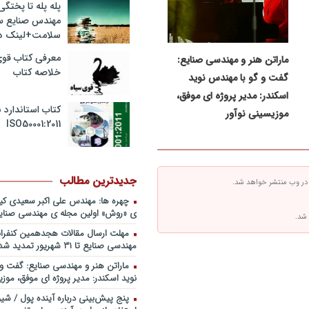
پله پله تا پختگ
صبحیه+دانلود فایل
مهندس صنایع 
پادکست کنفرانس مدیریت: منتوری
سلامت+لینک دا
ارشد برای ارتقای شایستگیهای کلیدی 
استراتژی/ دکتر محمد ابویی اردکان+دا
معرفی کتاب قوی
ماراتن هنر و مهندسی صنایع:
صوتی
خلاصه کتاب
گفت و گو با مهندس نوید
پادکست کنفرانس مدیریت: چگونه 
اسکندر: مدیر پروژه ای موفق،
خلاق تری بسازیم/ دکتر کیوان وکیلی+
صوتی
کتاب استاندارد ب
موزیسینی نوآور
ISO50001:2011
پادکست کنفرانس مدیریت: کاربرد نظ
در تدوین سیستمهای جبران خدمات، 
اقتصاد/ بخش سوم/ مهندس پیمان دی
فایل صوتی
جدیدترین مطالب
 در وب منتشر خواهد شد.
پادکست کنفرانس مدیریت: کاربرد نظ
در تدوین سیستمهای جبران خدمات، 
چهره ها: مهندس علی اکبر سعیدی ک
اقتصاد/ بخش دوم / دکتر حامد قدوس
ی «روش» اولین مجله ی مهندسی صنایع
 شد.
صوتی
مهلت ارسال مقالات هجدهمین کنفران
پادکست کنفرانس مدیریت: کاربرد نظ
مهندسی صنایع تا ۳۱ شهریور تمدید شد.
در تدوین سیستمهای جبران خدمات، 
اقتصاد/ بخش اول / دکتر مسعود طالب
ماراتن هنر و مهندسی صنایع: گفت و 
فایل صوتی
نوید اسکندر: مدیر پروژه ای موفق، موزی
پادکست سخنرانی دکتر بهرخ خوش
پنج پیش‌بینی درباره آینده پول / شی
خصوص مدیریت و اقتصاد در فضا + 