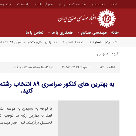
اخبار
تخصصی
مدرسه کسب و کار
معرفی کتاب
پادکست
چند رسا
خانه
مهندسی صنایع
همکاری با ما
تماس با ما
شما اینجا هستید »
صفحه اصلی »
به بهترین های کنکور سراسری ۸۹ انتخاب رشته مهندسی صنایع را توصیه کنید.
گروه :
عمومی
برای
شناسه :
۱۰۳۹
۱۱ مرداد ۱۳۸۹ - ۱۹:۵۷
دیدگاه‌ها
بسته هستند
دیدگاه
به
به بهترین های کنکور سرا
بهترین
کنید.
های
کنکور
لطفا به بهترین رتبه ها توصیه ک
سراسری
تحصیل برگزینند. تیم اخبار مهندس
۸۹