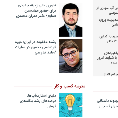
فناوری مالی زمینه جدیدی
دی آب مجازی از
برای حضور مهندسین
 قدوسی
صنایع/ دکتر عمران محمدی
دیریت پروژه
شامی
رمایه گذاری
؟/ دکتر
رشته مفقوده در ایران: دوره
کارشناسی تحقیق در عملیات
/حامد قدوسی
اهبردهای
ا شرایط امروز
عبده
شم انداز
در کسب و
حاق+دانلود
مدرسه کسب و کار
دنیای استارت‌آپ‌ها:
اهبردهای
ی بالادستی
هبود؛ داستانی
عرصه‌های رشد بنگاه‌های
+دانلود فایل
کره‌ای‌
 تحول کسب و
کمرانی در
مد