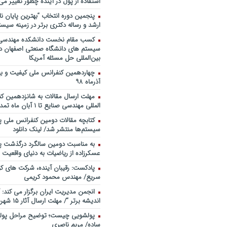
استفاده از پول در آینده چطور تغییر می‌
روی ماه و مریخ
پنجمین دورۀ انتخاب “بهترین پایان ­نا
پادکست/ سخنان دکتر سعید رمض
ارشد و رساله دکتری برتر در زمینه سیست
مدیریت دارایی های فیزیکی
کسب مقام نخست دانشکده مهندسی 
چطور در سازمان ها آینده پژوهی کن
سیستم های دانشگاه صنعتی اصفهان در
شروع کنیم؟ برنامه چه باید باشد؟! / د
بین‌المللی حل مسئله آمریکا
صوتی دکتر تقوی
فایل صوتی گفت و گوی رامبد جوان
آذرماه ۹۸
مصطفی تقوی در خصوص آینده پژوه
خندوانه
مهلت ارسال مقالات به شانزدهمین ک
المللی مهندسی صنایع تا ۱ آبان ماه تمدید شد.
سخنرانی دکتر دیواندری در خصوص
بانکداری / کنفرانس ملی توسعه مدی
کتابچه مقالات دومین کنفرانس ملی پ
بانکی
سیستم‌ها منتشر شد/ لینک دانلود
سخنرانی دکتر علیرضا فیض بخش با
به مناسبت دومین سالگرد درگذشت پد
پژوهی نظام بانکداری / ۹ بهمن ماه ۹۲
عسکرزاده از ریاضیات به دنیای واقعیت پ
پادکست: رقیبان آینده، شرکت های کو
سریع/ مهندس محمود کریمی
انجمن مدیریت ایران برگزار می کند: 
اندیشه برتر “/ مهلت ارسال آثار ۱۵ شهریور ۹۸
پولشویی چیست؛ توضیح مراحل پولش
ساده/ مریم ناصری