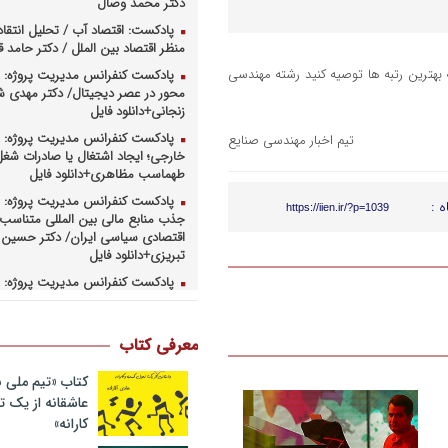
دکتر محمد وصال
پادکست: اقتصاد آب / تحلیل انتقا
منظر اقتصاد بین الملل / دکتر حامد
 به موسم انتخاب رشته داوطلبان کنکور سراسری ۸۹ لطفا به بهترین رتبه ها توصیه کنید رشته مهندسی
پادکست کنفرانس مدیریت پروژه: م
محور در عصر دیجیتال/ دکتر مهدی 
زنجانی+دانلود فایل
پادکست کنفرانس مدیریت پروژه: س
تیم اخبار مهندسی صنایع
خارجی؛ ایجاد اشتغال یا صادرات شغل
طهماسب مظاهری+دانلود فایل
پادکست کنفرانس مدیریت پروژه: ر
ه :
https://iien.ir/?p=1039
جذب منابع مالی بین المللی متناسب ب
اقتصادی سیاسی ایران/ دکتر حسین 
تبریزی+دانلود فایل
پادکست کنفرانس مدیریت پروژه: چ
همکاریهای منطق های و بین المللی 
کارهای پروژه محور/ دکتر یحیی آل اس
فایل
معرفی کتاب
پادکست کنفرانس مدیریت پروژه: ر
وزارت نفت در ارتقای مدیریت طرحها
کتاب «تیم ملی ب
صنعت نفت/ مهندس حبیب الله بیطرف
عاشقانه از یک
کارانه»
پادکست کنفرانس مدیریت پروژه: ح
کسب و کارهای پروژه محور/ دکتر مح