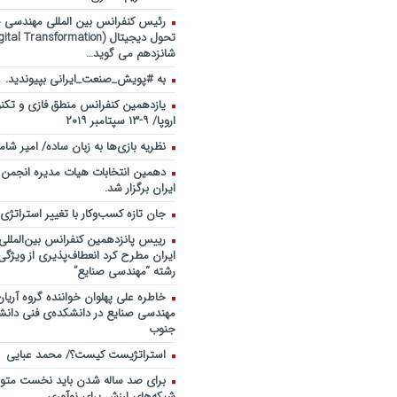
رئیس کنفرانس بین المللی مهندسی صن
شانزدهم می گوید…
به #پویش_صنعت_ایرانی بپیوندید.
یازدهمین کنفرانس منطق فازی و تکنو
اروپا/ ۹-۱۳ سپتامبر ۲۰۱۹
نظریه بازی‌ها به زبان ساده/ امیر شام
دهمین انتخابات هیات مدیره انجمن
ایران برگزار شد.
جان تازه کسب‌وکار با تغییر استراتژی
رییس پانزدهمین کنفرانس بین‌الملل
ایران مطرح کرد انعطاف‌پذیری از ویژگ
رشته “مهندسی صنایع”
خاطره علی پهلوان خواننده گروه آریان
مهندسی صنایع در دانشکده‌ی فنی دانشگ
جنوب
استراتژیست کیست؟‬/ محمد عبایی
برای صد ساله شدن باید نخست متولد
شبکه‌های ارزش برای نوآوری