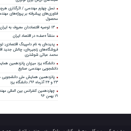
نسل چهارم مهندسی / اثرگذاری هرچه
فناوری‌های پیشرفته بر پروژه‌های مهن
محصول
۱۳ توصیه اقتصاددان معروف به ایران
منشأ «صف» در اقتصاد ایران
پدیده‌ای به نام دامپینگ اقتصادی; تو
فروشگاه‌های زنجیره‌ای، چالش جدید اقت
محمد عبائی شوشتری
دانشگاه یزد میزبان پانزدهمین هما
دانشجویی مهندسی صنایع
پانزدهمین همایش ملی دانشجویی م
۲۳ و ۲۴ آذرماه ۹۶/ دانشگاه یزد
۱۹ بهمن ۹۶