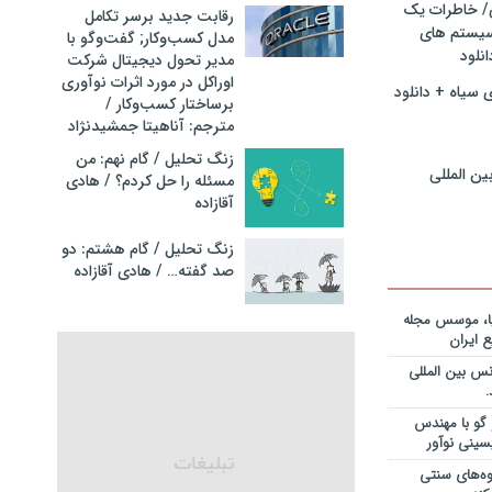
ی/ خاطرات یک
رقابت جدید برسر تکامل
سیستم های
مدل کسب‌و‌کار; گفت‌وگو با
نگ مدیران
نلود
مدیر تحول دیجیتال شرکت
در فرایند
اوراکل در مورد اثرات نوآوری
نلود فایل
 سیاه + دانلود
برساختار کسب‌وکار /
مترجم: آناهیتا جمشیدنژاد
سازمانهای
دانلود فایل
زنگ تحلیل / گام نهم: من
ین المللی
مسئله را حل کردم؟ / هادی
آقازاده
ریه قراردادها
جایزه نوبل
انی+دانلود
زنگ تحلیل / گام هشتم: دو
صد گفته… / هادی آقازاده
ریه قراردادها
جایزه نوبل
یا، موسس مجله
ی+دانلود فایل
 ایران
س بین المللی
ریه قراردادها
جایزه نوبل
یان+دانلود
گو با مهندس
سینی نوآور
نویس در
وه‌های سنتی
ساخت کارخانه