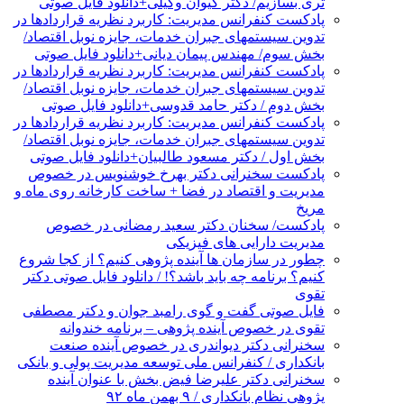
تری بسازیم/ دکتر کیوان وکیلی+دانلود فایل صوتی
پادکست کنفرانس مدیریت: کاربرد نظریه قراردادها در
تدوین سیستمهای جبران خدمات، جایزه نوبل اقتصاد/
بخش سوم/ مهندس پیمان دیانی+دانلود فایل صوتی
پادکست کنفرانس مدیریت: کاربرد نظریه قراردادها در
تدوین سیستمهای جبران خدمات، جایزه نوبل اقتصاد/
بخش دوم / دکتر حامد قدوسی+دانلود فایل صوتی
پادکست کنفرانس مدیریت: کاربرد نظریه قراردادها در
تدوین سیستمهای جبران خدمات، جایزه نوبل اقتصاد/
بخش اول / دکتر مسعود طالبیان+دانلود فایل صوتی
پادکست سخنرانی دکتر بهرخ خوشنویس در خصوص
مدیریت و اقتصاد در فضا + ساخت کارخانه روی ماه و
مریخ
پادکست/ سخنان دکتر سعید رمضانی در خصوص
مدیریت دارایی های فیزیکی
چطور در سازمان ها آینده پژوهی کنیم؟ از کجا شروع
کنیم؟ برنامه چه باید باشد؟! / دانلود فایل صوتی دکتر
تقوی
فایل صوتی گفت و گوی رامبد جوان و دکتر مصطفی
تقوی در خصوص آینده پژوهی – برنامه خندوانه
سخنرانی دکتر دیواندری در خصوص آینده صنعت
بانکداری / کنفرانس ملی توسعه مدیریت پولی و بانکی
سخنرانی دکتر علیرضا فیض بخش با عنوان آینده
پژوهی نظام بانکداری / ۹ بهمن ماه ۹۲