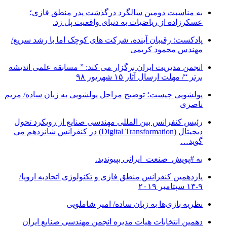
به مناسبت دومین سالگرد درگذشت پدر منطق فازی؛
عسکرزاده از ریاضیات به دنیای واقعیت پل زد.
پادکست: رقیبان آینده، شرکت های کوچک اما با رشد سریع/
مهندس محمود کریمی
انجمن مدیریت ایران برگزار می کند: ” مسابقه علمی اندیشه
برتر “/ مهلت ارسال آثار ۱۵ شهریور ۹۸
پولشویی چیست؛ توضیح مراحل پولشویی به زبان ساده/ مریم
ناصری
رئیس کنفرانس بین المللی مهندسی صنایع از رویکرد تحول
دیجیتال (Digital Transformation) در کنفرانس شانزدهم می
گوید…
به #پویش_صنعت_ایرانی بپیوندید.
یازدهمین کنفرانس منطق فازی و تکنولوژی اتحادیه اروپا/
۹-۱۳ سپتامبر ۲۰۱۹
نظریه بازی‌ها به زبان ساده/ امیر شاملویی
دهمین انتخابات هیات مدیره انجمن مهندسی صنایع ایران