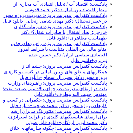
پادکست: اقتصاد آب / تحلیل انتقادی آب مجازی از
منظر اقتصاد بین الملل / دکتر حامد قدوسی
پادکست کنفرانس مدیریت پروژه: مدیریت پروژه محور
در عصر دیجیتال/ دکتر مهدی شامی زنجانی+دانلود فایل
پادکست کنفرانس مدیریت پروژه: سرمایه گذاری
خارجی؛ ایجاد اشتغال یا صادرات شغل؟/ دکتر
طهماسب مظاهری+دانلود فایل
پادکست کنفرانس مدیریت پروژه: راهبردهای جذب
منابع مالی بین المللی متناسب با شرایط امروز
اقتصادی سیاسی ایران/ دکتر حسین عبده
تبریزی+دانلود فایل
پادکست کنفرانس مدیریت پروژه: چشم انداز
همکاریهای منطق های و بین المللی در کسب و کارهای
پروژه محور/ دکتر یحیی آل اسحاق+دانلود فایل
پادکست کنفرانس مدیریت پروژه: راهبردهای وزارت
نفت در ارتقای مدیریت طرحهای بالادستی صنعت نفت/
مهندس حبیب الله بیطرف+دانلود فایل
پادکست کنفرانس مدیریت پروژه: حکمرانی در کسب و
کارهای پروژه محور/ دکتر محمد صبحیه+دانلود فایل
پادکست کنفرانس مدیریت: منتورینگ مدیران ارشد
برای ارتقای شایستگیهای کلیدی در فرایند استراتژی/
دکتر محمد ابویی اردکان+دانلود فایل صوتی
پادکست کنفرانس مدیریت: چگونه سازمانهای خلاق