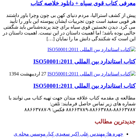
معرفی کتاب قوی سیاه + دانلود خلاصه کتاب
پیش از کشف استرالیا، مردم دنیاى کهن بی چون وچرا باور داشتند
هر قویى سفید است چون تجربیات ایشان پیوسته این باور را تأیید
می کرد. دیدن نخستین قوى سیاه براى چند پرنده‌شناس باید شگفتى
جالبى بوده باشد؛ اما اهمیت داستان در این نیست. اهمیت داستان در
این است که شکنندگى دانش ما را نمایان […]
کتاب استاندارد بین المللی ISO50001:2011
27 اردیبهشت 1394
کتاب استاندارد بین المللی ISO50001:2011
مطالعه ی مقدمه کتاب علاقه مندان جهت تهیه کتاب می توانند با
شماره های زیر تماس حاصل فرمایند: تلفن:
۸۸۶۶۳۷۸۷-۸۸۶۶۳۷۸۸-۸۸۶۶۳۷۸۹ فکس: ۹-۸۸۶۶۳۷۸۷
جدیدترین مطالب
چهره ها: مهندس علی اکبر سعیدی کیا، موسس مجله ی