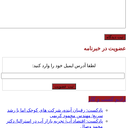
عضویت در خبرنامه
لطفا آدرس ایمیل خود را وارد کنید:
رادیو کسب و کار
پادکست: رقیبان آینده، شرکت های کوچک اما با رشد
سریع/ مهندس محمود کریمی
پادکست: اقتصاد آب/ تجربه بازار آب در استرالیا/ دکتر
محمد وصال