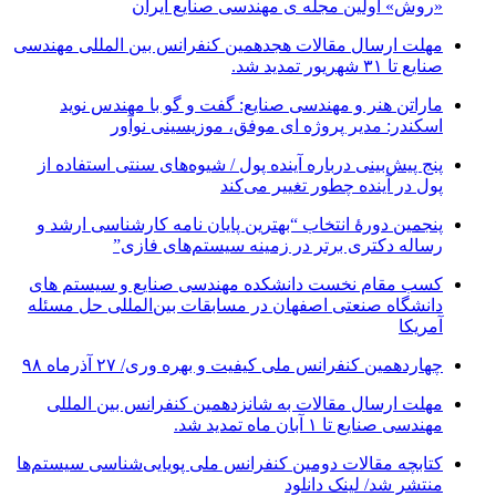
«روش» اولین مجله ی مهندسی صنایع ایران
مهلت ارسال مقالات هجدهمین کنفرانس بین المللی مهندسی
صنایع تا ۳۱ شهریور تمدید شد.
ماراتن هنر و مهندسی صنایع: گفت و گو با مهندس نوید
اسکندر: مدیر پروژه ای موفق، موزیسینی نوآور
پنج پیش‌بینی درباره آینده پول / شیوه‌های سنتی استفاده از
پول در آینده چطور تغییر می‌کند
پنجمین دورۀ انتخاب “بهترین پایان ­نامه کارشناسی­ ارشد و
رساله دکتری برتر در زمینه سیستم‌های فازی”
کسب مقام نخست دانشکده مهندسی صنایع و سیستم های
دانشگاه صنعتی اصفهان در مسابقات بین‌المللی حل مسئله
آمریکا
چهاردهمین کنفرانس ملی کیفیت و بهره وری/ ۲۷ آذرماه ۹۸
مهلت ارسال مقالات به شانزدهمین کنفرانس بین المللی
مهندسی صنایع تا ۱ آبان ماه تمدید شد.
کتابچه مقالات دومین کنفرانس ملی پویایی‌شناسی سیستم‌ها
منتشر شد/ لینک دانلود