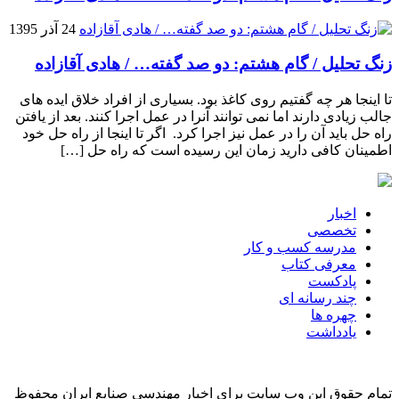
24 آذر 1395
زنگ تحلیل / گام هشتم: دو صد گفته… / هادی آقازاده
تا اینجا هر چه گفتیم روی کاغذ بود. بسیاری از افراد خلاق ایده های
جالب زیادی دارند اما نمی توانند آنرا در عمل اجرا کنند. بعد از یافتن
راه حل باید آن را در عمل نیز اجرا کرد. اگر تا اینجا از راه حل خود
اطمینان کافی دارید زمان این رسیده است که راه حل […]
اخبار
تخصصی
مدرسه کسب و کار
معرفی کتاب
پادکست
چند رسانه ای
چهره ها
یادداشت
تمام حقوق این وب سایت برای اخبار مهندسی صنایع ایران محفوظ