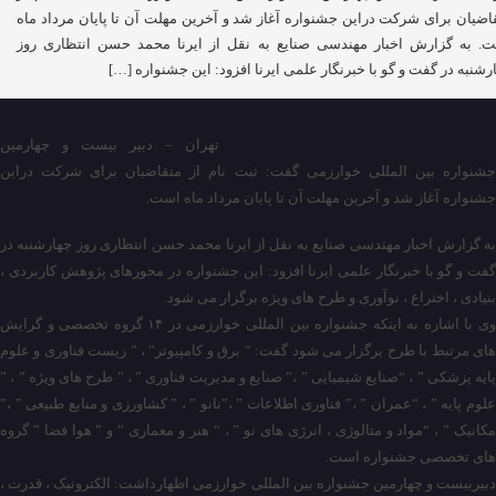
اضیان برای شرکت دراین جشنواره آغاز شد و آخرین مهلت آن تا پایان مرداد ماه
. به گزارش اخبار مهندسی صنایع به نقل از ایرنا محمد حسن انتظاری روز
رشنبه در گفت و گو با خبرنگار علمی ایرنا افزود: این جشنواره […]
تهران – دبیر بیست و چهارمین
جشنواره بین المللی خوارزمی گفت: ثبت نام از متقاضیان برای شرکت دراین
جشنواره آغاز شد و آخرین مهلت آن تا پایان مرداد ماه است.
به گزارش اخبار مهندسی صنایع به نقل از ایرنا محمد حسن انتظاری روز چهارشنبه در
گفت و گو با خبرنگار علمی ایرنا افزود: این جشنواره در محورهای پژوهش کاربردی ،
بنیادی ، اختراع ، نوآوری و طرح های ویژه برگزار می شود.
وی با اشاره به اینکه جشنواره بین المللی خوارزمی در ۱۴ گروه تخصصی و گرایش
های مرتبط با طرح برگزار می شود گفت: ” برق و کامپیوتر” ، ” زیست فناوری و علوم
پایه پزشکی ” ، “‌صنایع شیمیایی ” ،‌” صنایع و مدیریت فناوری ” ، ‌” طرح های ویژه ” ، ”
علوم پایه ” ، “‌عمران ” ،‌” فناوری اطلاعات ” ،‌”‌نانو ” ، ” کشاورزی و منابع طبیعی ” ،‌”
مکانیک ” ، “‌مواد و متالوژی ، انرژی های نو ” ، “‌ هنر و معماری ” و ” هوا فضا ” گروه
های تخصصی جشنواره است.
دبیربیست و چهارمین جشنواره بین المللی خوارزمی اظهارداشت: الکترونیک ، قدرت ،