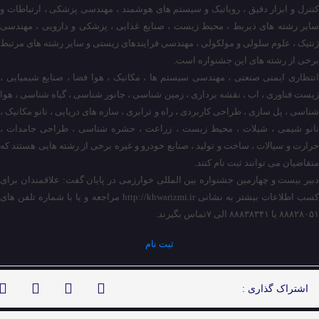
کنترل و ابزار دقیق ، روباتیک و سیستم های هوشمند ، مهندسی پزشکی ، ارتباطات و
سایر رشته های ذیربط ، محیط زیست ، صنایع غذایی ، پزشکی و دارویی ، مهندسی
ژنتیک ، علوم سلولی و مولکولی ، مهندسی فرایندهای زیستی و سایر رشته های مرتبط
برخی از رشته های این جشنواره است.
انتظاری ایمنی صنعتی ، مهندسی سیستم ها ، مکانیک ، هوا فضا ، صنایع شیمیایی ،
زیست فناوری ، اب ، نقشه برداری ، زمین شناسی ، جانور شناسی ، گیاه شناسی ، هوا
شناسی ، پل سازی ، طراحی کاربردی ، راه و ترابری ، سازه های دریایی ، نانو مکانیک ،
نانو شیمی ، شیلات ، محیط زیست ، زراعت ، حشره شناسی ، طراحی جامدات ،
حرارت و سیالات ، ساخت و تولید ، صنایع خودرو و غیره برخی از رشته هایی هستند که
متقاضیان می توانند ثبت نام کنند.
دبیر بیست و چهارمین جشنواره بین المللی خوارزمی در پایان گفت: علاقمندان برای
کسب اطلاعات بیشتر به نشانی http://khwarizmi.ir مراجعه و یا با شماره تلفن های
۸۸۸۲۸۰۵۱ یا ۸۸۸۳۸۳۴۱ الی ۷تماس بگیرند.
ثبت نام
اشتراک گذاری :