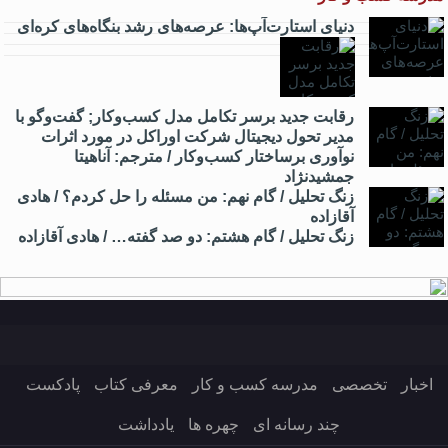
دنیای استارت‌آپ‌ها: عرصه‌های رشد بنگاه‌های کره‌ای‌
رقابت جدید برسر تکامل مدل کسب‌و‌کار; گفت‌وگو با
مدیر تحول دیجیتال شرکت اوراکل در مورد اثرات
نوآوری برساختار کسب‌وکار / مترجم: آناهیتا
جمشیدنژاد
زنگ تحلیل / گام نهم: من مسئله را حل کردم؟ / هادی
آقازاده
زنگ تحلیل / گام هشتم: دو صد گفته… / هادی آقازاده
اخبار
تخصصی
مدرسه کسب و کار
معرفی کتاب
پادکست
چند رسانه ای
چهره ها
یادداشت