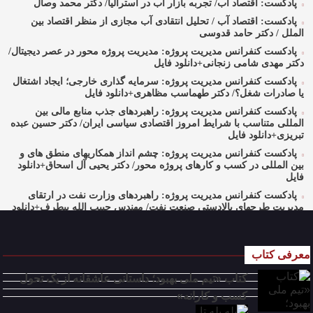
پادکست: اقتصاد آب/ تجربه بازار آب در استرالیا/ دکتر محمد وصال
پادکست: اقتصاد آب / تحلیل انتقادی آب مجازی از منظر اقتصاد بین
الملل / دکتر حامد قدوسی
پادکست کنفرانس مدیریت پروژه: مدیریت پروژه محور در عصر دیجیتال/
دکتر مهدی شامی زنجانی+دانلود فایل
پادکست کنفرانس مدیریت پروژه: سرمایه گذاری خارجی؛ ایجاد اشتغال
یا صادرات شغل؟/ دکتر طهماسب مظاهری+دانلود فایل
پادکست کنفرانس مدیریت پروژه: راهبردهای جذب منابع مالی بین
المللی متناسب با شرایط امروز اقتصادی سیاسی ایران/ دکتر حسین عبده
تبریزی+دانلود فایل
پادکست کنفرانس مدیریت پروژه: چشم انداز همکاریهای منطق های و
بین المللی در کسب و کارهای پروژه محور/ دکتر یحیی آل اسحاق+دانلود
فایل
پادکست کنفرانس مدیریت پروژه: راهبردهای وزارت نفت در ارتقای
مدیریت طرحهای بالادستی صنعت نفت/ مهندس حبیب الله بیطرف+دانلود
فایل
پادکست کنفرانس مدیریت پروژه: حکمرانی در کسب و کارهای پروژه
محور/ دکتر محمد صبحیه+دانلود فایل
معرفی کتاب
پادکست کنفرانس مدیریت: منتورینگ مدیران ارشد برای ارتقای
کتاب «تیم ملی بهبود؛ داستانی عاشقانه از یک تحول
شایستگیهای کلیدی در فرایند استراتژی/ دکتر محمد ابویی اردکان+دانلود
فایل صوتی
کسب و کارانه»
پادکست کنفرانس مدیریت: چگونه سازمانهای خلاق تری بسازیم/ دکتر