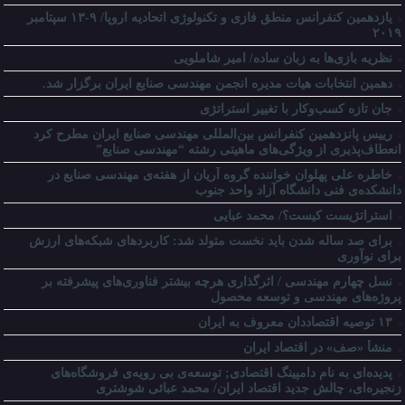
یازدهمین کنفرانس منطق فازی و تکنولوژی اتحادیه اروپا/ ۹-۱۳ سپتامبر
۲۰۱۹
نظریه بازی‌ها به زبان ساده/ امیر شاملویی
دهمین انتخابات هیات مدیره انجمن مهندسی صنایع ایران برگزار شد.
جان تازه کسب‌وکار با تغییر استراتژی
رییس پانزدهمین کنفرانس بین‌المللی مهندسی صنایع ایران مطرح کرد
انعطاف‌پذیری از ویژگی‌های ماهیتی رشته “مهندسی صنایع”
خاطره علی پهلوان خواننده گروه آریان از هفته‌ی مهندسی صنایع در
دانشکده‌ی فنی دانشگاه آزاد واحد جنوب
استراتژیست کیست؟‬/ محمد عبایی
برای صد ساله شدن باید نخست متولد شد: کاربردهای شبکه‌های ارزش
برای نوآوری
نسل چهارم مهندسی / اثرگذاری هرچه بیشتر فناوری‌های پیشرفته بر
پروژه‌های مهندسی و توسعه محصول
۱۳ توصیه اقتصاددان معروف به ایران
منشأ «صف» در اقتصاد ایران
پدیده‌ای به نام دامپینگ اقتصادی; توسعه‌ی بی رویه‌ی فروشگاه‌های
زنجیره‌ای، چالش جدید اقتصاد ایران/ محمد عبائی شوشتری