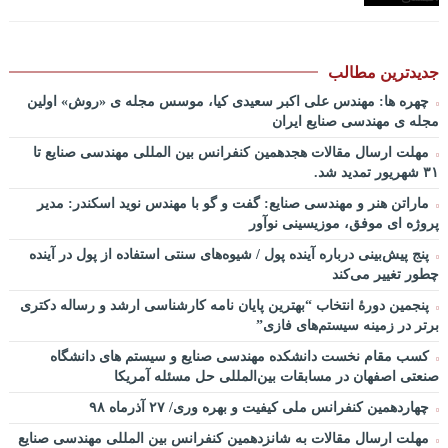
پادکست کنفرانس مدیریت: کاربرد نظریه قراردادها در تدوین
سیستمهای جبران خدمات، جایزه نوبل اقتصاد/ بخش اول / دکتر مسعود
طالبیان+دانلود فایل صوتی
جدیدترین مطالب
پادکست سخنرانی دکتر بهرخ خوشنویس در خصوص مدیریت و اقتصاد
چهره ها: مهندس علی اکبر سعیدی کیا، موسس مجله ی «روش» اولین
در فضا + ساخت کارخانه روی ماه و مریخ
مجله ی مهندسی صنایع ایران
پادکست/ سخنان دکتر سعید رمضانی در خصوص مدیریت دارایی های
مهلت ارسال مقالات هجدهمین کنفرانس بین المللی مهندسی صنایع تا
فیزیکی
۳۱ شهریور تمدید شد.
چطور در سازمان ها آینده پژوهی کنیم؟ از کجا شروع کنیم؟ برنامه چه
ماراتن هنر و مهندسی صنایع: گفت و گو با مهندس نوید اسکندر: مدیر
باید باشد؟! / دانلود فایل صوتی دکتر تقوی
پروژه ای موفق، موزیسینی نوآور
فایل صوتی گفت و گوی رامبد جوان و دکتر مصطفی تقوی در خصوص
پنج پیش‌بینی درباره آینده پول / شیوه‌های سنتی استفاده از پول در آینده
آینده پژوهی – برنامه خندوانه
چطور تغییر می‌کند
سخنرانی دکتر دیواندری در خصوص آینده صنعت بانکداری / کنفرانس
پنجمین دورۀ انتخاب “بهترین پایان ­نامه کارشناسی­ ارشد و رساله دکتری
ملی توسعه مدیریت پولی و بانکی
برتر در زمینه سیستم‌های فازی”
سخنرانی دکتر علیرضا فیض بخش با عنوان آینده پژوهی نظام بانکداری
کسب مقام نخست دانشکده مهندسی صنایع و سیستم های دانشگاه
/ ۹ بهمن ماه ۹۲
صنعتی اصفهان در مسابقات بین‌المللی حل مسئله آمریکا
چهاردهمین کنفرانس ملی کیفیت و بهره وری/ ۲۷ آذرماه ۹۸
مهلت ارسال مقالات به شانزدهمین کنفرانس بین المللی مهندسی صنایع