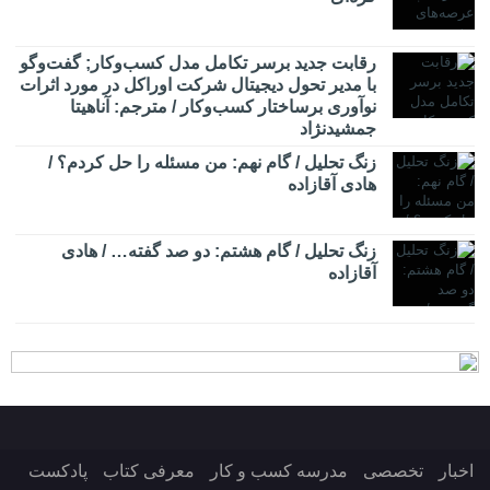
رقابت جدید برسر تکامل مدل کسب‌و‌کار; گفت‌وگو
با مدیر تحول دیجیتال شرکت اوراکل در مورد اثرات
نوآوری برساختار کسب‌وکار / مترجم: آناهیتا
جمشیدنژاد
زنگ تحلیل / گام نهم: من مسئله را حل کردم؟ /
هادی آقازاده
زنگ تحلیل / گام هشتم: دو صد گفته… / هادی
آقازاده
اخبار
تخصصی
مدرسه کسب و کار
معرفی کتاب
پادکست