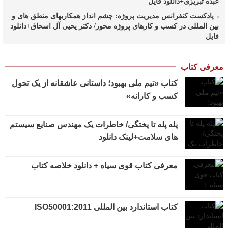
عبده تبریزی+دانلود فایل
پادکست کنفرانس مدیریت پروژه: چشم انداز همکاریهای منطق های و
بین المللی در کسب و کارهای پروژه محور/ دکتر یحیی آل اسحاق+دانلود
فایل
پادکست کنفرانس مدیریت پروژه: راهبردهای وزارت نفت در ارتقای
مدیریت طرحهای بالادستی صنعت نفت/ مهندس حبیب الله
معرفی کتاب
بیطرف+دانلود فایل
کتاب «تیم ملی بهبود؛ داستانی عاشقانه از یک تحول
پادکست کنفرانس مدیریت پروژه: حکمرانی در کسب و کارهای پروژه
کسب و کارانه»
محور/ دکتر محمد صبحیه+دانلود فایل
پادکست کنفرانس مدیریت: منتورینگ مدیران ارشد برای ارتقای
شایستگیهای کلیدی در فرایند استراتژی/ دکتر محمد ابویی اردکان+دانلود
پله پله تا پختگی/ خاطرات یک مهندس صنایع سیستم
فایل صوتی
های سلامت+لینک دانلود
پادکست کنفرانس مدیریت: چگونه سازمانهای خلاق تری بسازیم/ دکتر
کیوان وکیلی+دانلود فایل صوتی
معرفی کتاب قوی سیاه + دانلود خلاصه کتاب
پادکست کنفرانس مدیریت: کاربرد نظریه قراردادها در تدوین
سیستمهای جبران خدمات، جایزه نوبل اقتصاد/ بخش سوم/ مهندس پیمان
دیانی+دانلود فایل صوتی
کتاب استاندارد بین المللی ISO50001:2011
پادکست کنفرانس مدیریت: کاربرد نظریه قراردادها در تدوین
سیستمهای جبران خدمات، جایزه نوبل اقتصاد/ بخش دوم / دکتر حامد
قدوسی+دانلود فایل صوتی