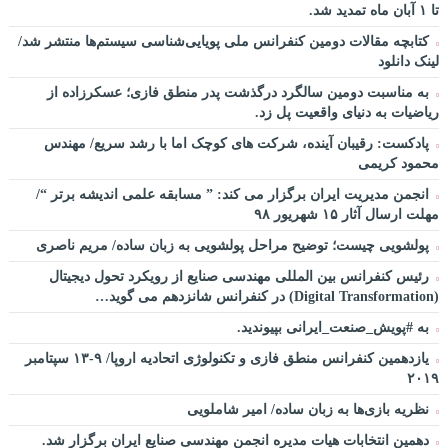
تا ۱ آبان ماه تمدید شد.
کتابچه مقالات دومین کنفرانس ملی پویایی‌شناسی سیستم‌ها منتشر شد/
لینک دانلود
به مناسبت دومین سالگرد درگذشت پدر منطق فازی؛ عسکرزاده از
ریاضیات به دنیای واقعیت پل زد.
پادکست: رقیبان آینده، شرکت های کوچک اما با رشد سریع/ مهندس
محمود کریمی
انجمن مدیریت ایران برگزار می کند: ” مسابقه علمی اندیشه برتر “/
مهلت ارسال آثار ۱۵ شهریور ۹۸
پولشویی چیست؛ توضیح مراحل پولشویی به زبان ساده/ مریم ناصری
رئیس کنفرانس بین المللی مهندسی صنایع از رویکرد تحول دیجیتال
(Digital Transformation) در کنفرانس شانزدهم می گوید…
به #پویش_صنعت_ایرانی بپیوندید.
یازدهمین کنفرانس منطق فازی و تکنولوژی اتحادیه اروپا/ ۹-۱۳ سپتامبر
۲۰۱۹
نظریه بازی‌ها به زبان ساده/ امیر شاملویی
دهمین انتخابات هیات مدیره انجمن مهندسی صنایع ایران برگزار شد.