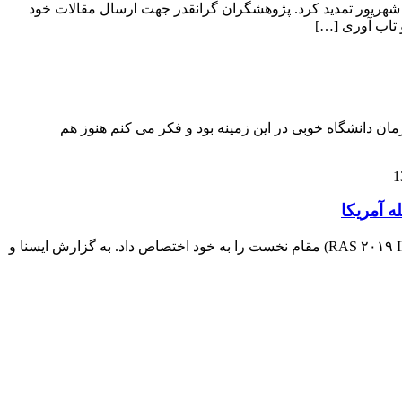
نا بر اعلام دبیرخانه هجدهمین کنفرانس بین المللی مهندسی صنایع جهت مساعدت بیشتر با مخاطبین کنفرانس، مهلت ارسال مقاله را تا ۳۱ شهریور تمدید کرد. پژوهشگران گرانقدر جهت ارسال مقالات خود
ن بگویید. من مهندسی صنایع با گرایش تولید صنعتی در دانشگاه آزاد قزوین خواندم، ورودی سال ۸۱ هستم آن زمان دانشگاه خوبی در این زمینه بود و فکر می کنم هنوز هم
 آمریکا
تیم دانشکده مهندسی صنایع و سیستم‌های دانشگاه صنعتی اصفهان در مسابقات بین‌المللی حل مسئله در حوزه حمل و نقل ریلی (RAS ۲۰۱۹ INFORMS) مقام نخست را به خود اختصاص داد. به گزارش ایسنا و