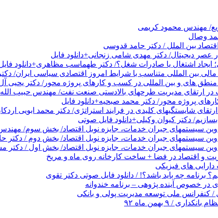
ریع/ مهندس محمود کریمی
حمد وصال
قتصاد بین الملل / دکتر حامد قدوسی
عصر دیجیتال/ دکتر مهدی شامی زنجانی+دانلود فایل
 ایجاد اشتغال یا صادرات شغل؟/ دکتر طهماسب مظاهری+دانلود فایل
الی بین المللی متناسب با شرایط امروز اقتصادی سیاسی ایران/ دکتر
نطق های و بین المللی در کسب و کارهای پروژه محور/ دکتر یحیی آل 
در ارتقای مدیریت طرحهای بالادستی صنعت نفت/ مهندس حبیب الله 
های پروژه محور/ دکتر محمد صبحیه+دانلود فایل
تقای شایستگیهای کلیدی در فرایند استراتژی/ دکتر محمد ابویی اردکا
ازیم/ دکتر کیوان وکیلی+دانلود فایل صوتی
دوین سیستمهای جبران خدمات، جایزه نوبل اقتصاد/ بخش سوم/ مهندس پ
دوین سیستمهای جبران خدمات، جایزه نوبل اقتصاد/ بخش دوم / دکتر ح
وین سیستمهای جبران خدمات، جایزه نوبل اقتصاد/ بخش اول / دکتر مس
 و اقتصاد در فضا + ساخت کارخانه روی ماه و مریخ
ارایی های فیزیکی
 برنامه چه باید باشد؟! / دانلود فایل صوتی دکتر تقوی
در خصوص آینده پژوهی – برنامه خندوانه
/ کنفرانس ملی توسعه مدیریت پولی و بانکی
 / ۹ بهمن ماه ۹۲