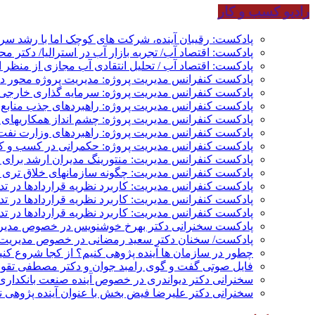
رادیو کسب و کار
پادکست: رقیبان آینده، شرکت های کوچک اما با رشد س
پادکست: اقتصاد آب/ تجربه بازار آب در استرالیا/ دکتر م
پادکست: اقتصاد آب / تحلیل انتقادی آب مجازی از منظر ا
پادکست کنفرانس مدیریت پروژه: مدیریت پروژه محور در 
پادکست کنفرانس مدیریت پروژه: سرمایه گذاری خارجی؛
پادکست کنفرانس مدیریت پروژه: راهبردهای جذب منابع م
پادکست کنفرانس مدیریت پروژه: چشم انداز همکاریهای م
پادکست کنفرانس مدیریت پروژه: راهبردهای وزارت نفت 
پادکست کنفرانس مدیریت پروژه: حکمرانی در کسب و کار
پادکست کنفرانس مدیریت: منتورینگ مدیران ارشد برای ار
پادکست کنفرانس مدیریت: چگونه سازمانهای خلاق تری بس
پادکست کنفرانس مدیریت: کاربرد نظریه قراردادها در ت
پادکست کنفرانس مدیریت: کاربرد نظریه قراردادها در ت
پادکست کنفرانس مدیریت: کاربرد نظریه قراردادها در تد
پادکست سخنرانی دکتر بهرخ خوشنویس در خصوص مدیریت
پادکست/ سخنان دکتر سعید رمضانی در خصوص مدیریت د
چطور در سازمان ها آینده پژوهی کنیم؟ از کجا شروع کنیم؟
فایل صوتی گفت و گوی رامبد جوان و دکتر مصطفی تقوی 
سخنرانی دکتر دیواندری در خصوص آینده صنعت بانکداری 
سخنرانی دکتر علیرضا فیض بخش با عنوان آینده پژوهی نظام بانکداری