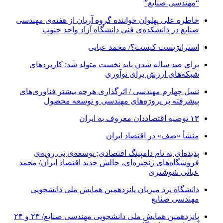
“مهندسی صنایع”
خاطره علی پهلوان خواننده گروه آریان از هفته‌ی مهندسی
صنایع در دانشکده‌ی فنی دانشگاه آزاد واحد جنوب
استراتژیست کیست؟‬/ محمد عبایی
برای صد ساله شدن باید نخست متولد شد: کاربردهای
شبکه‌های ارزش برای نوآوری
نسل چهارم مهندسی / اثرگذاری هرچه بیشتر فناوری‌های
پیشرفته بر پروژه‌های مهندسی و توسعه محصول
۱۳ توصیه اقتصاددان معروف به ایران
منشأ «صف» در اقتصاد ایران
پدیده‌ای به نام دامپینگ اقتصادی; توسعه‌ی بی رویه‌ی
فروشگاه‌های زنجیره‌ای، چالش جدید اقتصاد ایران/ محمد
عبائی شوشتری
دانشگاه یزد میزبان پانزدهمین همایش ملی دانشجویی
مهندسی صنایع
پانزدهمین همایش ملی دانشجویی مهندسی صنایع/ ۲۳ و ۲۴