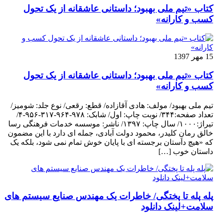
کتاب «تیم ملی بهبود؛ داستانی عاشقانه از یک تحول
کسب و کارانه»
15 مهر 1397
کتاب «تیم ملی بهبود؛ داستانی عاشقانه از یک تحول
کسب و کارانه»
تیم ملی بهبود/ مولف: هادی آقازاده/ قطع: رقعی/ نوع جلد: شومیز/
تعداد صفحه:۳۴۴/ نوبت چاپ: اول/ شابک: ۹۷۸-۹۶۴-۳۱۷-۹۵۶-۴/
تیراژ:۱۰۰۰/ سال چاپ: ۱۳۹۷/ ناشر: موسسه خدمات فرهنگی رسا
خالق رمانِ کلیدر، محمود دولت آبادی، جمله ای دارد با این مضمون
که «هیچ داستان برجسته ای با پایان خوش تمام نمی شود، بلکه یک
داستان خوب […]
پله پله تا پختگی/ خاطرات یک مهندس صنایع سیستم های
سلامت+لینک دانلود