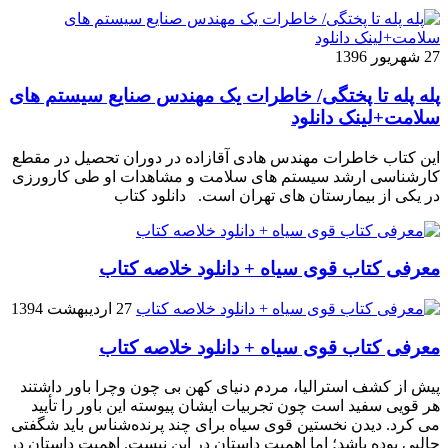
27 شهریور 1396
پله پله تا پختگی/ خاطرات یک مهندس صنایع سیستم های
سلامت+لینک دانلود
این کتاب خاطرات مهندس هادی آقازاده در دوران تحصیل در مقطع
کارشناسی ارشد سیستم های سلامت و مشاهدات او طی کارورزی
در یکی از بیمارستان های تهران است. دانلود کتاب
معرفی کتاب قوی سیاه + دانلود خلاصه کتاب
27 اردیبهشت 1394
معرفی کتاب قوی سیاه + دانلود خلاصه کتاب
پیش از کشف استرالیا، مردم دنیاى کهن بی چون وچرا باور داشتند
هر قویى سفید است چون تجربیات ایشان پیوسته این باور را تأیید
می کرد. دیدن نخستین قوى سیاه براى چند پرنده‌شناس باید شگفتى
جالبى بوده باشد؛ اما اهمیت داستان در این نیست. اهمیت داستان در