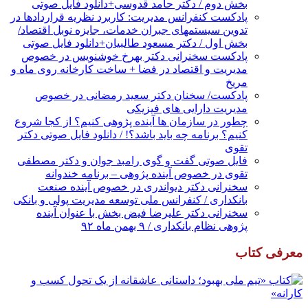
بخش دوم / دکتر حامد قدوسی+دانلود فایل صوتی
پادکست کنفرانس مدیریت: کاربرد نظریه قراردادها در
تدوین سیستمهای جبران خدمات، جایزه نوبل اقتصاد/
بخش اول / دکتر مسعود طالبیان+دانلود فایل صوتی
پادکست سخنرانی دکتر بهرخ خوشنویس در خصوص
مدیریت و اقتصاد در فضا + ساخت کارخانه روی ماه و
مریخ
پادکست/ سخنان دکتر سعید رمضانی در خصوص
مدیریت دارایی های فیزیکی
چطور در سازمان ها آینده پژوهی کنیم؟ از کجا شروع
کنیم؟ برنامه چه باید باشد؟! / دانلود فایل صوتی دکتر
تقوی
فایل صوتی گفت و گوی رامبد جوان و دکتر مصطفی
تقوی در خصوص آینده پژوهی – برنامه خندوانه
سخنرانی دکتر دیواندری در خصوص آینده صنعت
بانکداری / کنفرانس ملی توسعه مدیریت پولی و بانکی
سخنرانی دکتر علیرضا فیض بخش با عنوان آینده
پژوهی نظام بانکداری / ۹ بهمن ماه ۹۲
معرفی کتاب