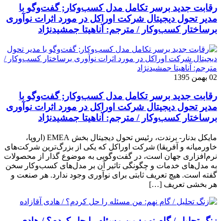
رقابت جدید برسر تکامل مدل کسب‌و‌کار; گفت‌وگو با
مدیر تحول دیجیتال شرکت اوراکل در مورد اثرات نوآوری
برساختار کسب‌وکار / مترجم: آناهیتا جمشیدنژاد
02 بهمن 1395
رقابت جدید برسر تکامل مدل کسب‌و‌کار; گفت‌وگو با
مدیر تحول دیجیتال شرکت اوراکل در مورد اثرات نوآوری
برساختار کسب‌وکار / مترجم: آناهیتا جمشیدنژاد
مایکل بدنار- برندت، رئیس تحول دیجیتال بخش EMEA (اروپا،
خاورمیانه و آفریقا) شرکت اوراکل که یکی از بزرگ‌ترین شرکت‌های
نرم‌افزاری جهان است، در گفت‌وگویی به موضوع گذار از محصولات
به مدل‌های خدمات و چگونگی تاثیر آن بر مدل‌های کسب‌و‌کار سخن
گفته است. هیچ تعریف ثابتی برای نوآوری وجود ندارد. هر صنعت و
هر بخشی تعریف […]
زنگ تحلیل / گام نهم: من مسئله را حل کردم؟ / هادی