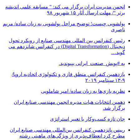
انجمن مدیریت ایران برگزار می کند: ” مسابقه علمی اندیشه
برتر “/ مهلت ارسال آثار ۱۵ شهریور ۹۸
پولشویی چیست؛ توضیح مراحل پولشویی به زبان ساده/ مریم
ناصری
رئیس کنفرانس بین المللی مهندسی صنایع از رویکرد تحول
دیجیتال (Digital Transformation) در کنفرانس شانزدهم می
گوید…
به #پویش_صنعت_ایرانی بپیوندید.
یازدهمین کنفرانس منطق فازی و تکنولوژی اتحادیه اروپا/
۹-۱۳ سپتامبر ۲۰۱۹
نظریه بازی‌ها به زبان ساده/ امیر شاملویی
دهمین انتخابات هیات مدیره انجمن مهندسی صنایع ایران
برگزار شد.
جان تازه کسب‌وکار با تغییر استراتژی
رییس پانزدهمین کنفرانس بین‌المللی مهندسی صنایع ایران
مطرح کرد انعطاف‌پذیری از ویژگی‌های ماهیتی رشته