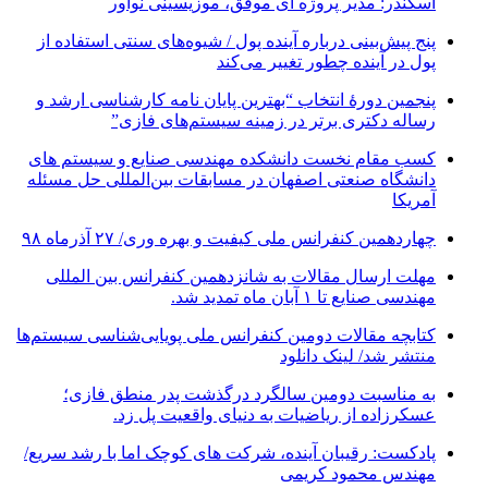
اسکندر: مدیر پروژه ای موفق، موزیسینی نوآور
پنج پیش‌بینی درباره آینده پول / شیوه‌های سنتی استفاده از
پول در آینده چطور تغییر می‌کند
پنجمین دورۀ انتخاب “بهترین پایان ­نامه کارشناسی­ ارشد و
رساله دکتری برتر در زمینه سیستم‌های فازی”
کسب مقام نخست دانشکده مهندسی صنایع و سیستم های
دانشگاه صنعتی اصفهان در مسابقات بین‌المللی حل مسئله
آمریکا
چهاردهمین کنفرانس ملی کیفیت و بهره وری/ ۲۷ آذرماه ۹۸
مهلت ارسال مقالات به شانزدهمین کنفرانس بین المللی
مهندسی صنایع تا ۱ آبان ماه تمدید شد.
کتابچه مقالات دومین کنفرانس ملی پویایی‌شناسی سیستم‌ها
منتشر شد/ لینک دانلود
به مناسبت دومین سالگرد درگذشت پدر منطق فازی؛
عسکرزاده از ریاضیات به دنیای واقعیت پل زد.
پادکست: رقیبان آینده، شرکت های کوچک اما با رشد سریع/
مهندس محمود کریمی