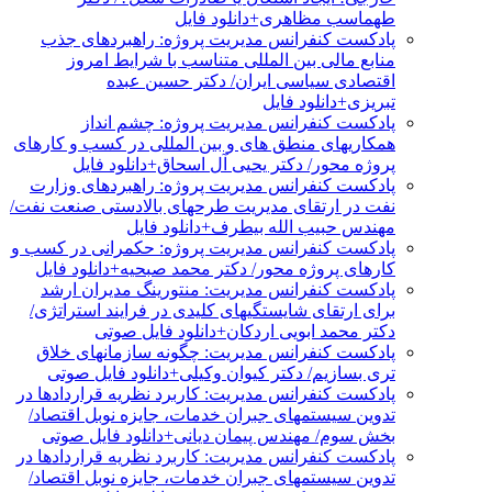
طهماسب مظاهری+دانلود فایل
پادکست کنفرانس مدیریت پروژه: راهبردهای جذب
منابع مالی بین المللی متناسب با شرایط امروز
اقتصادی سیاسی ایران/ دکتر حسین عبده
تبریزی+دانلود فایل
پادکست کنفرانس مدیریت پروژه: چشم انداز
همکاریهای منطق های و بین المللی در کسب و کارهای
پروژه محور/ دکتر یحیی آل اسحاق+دانلود فایل
پادکست کنفرانس مدیریت پروژه: راهبردهای وزارت
نفت در ارتقای مدیریت طرحهای بالادستی صنعت نفت/
مهندس حبیب الله بیطرف+دانلود فایل
پادکست کنفرانس مدیریت پروژه: حکمرانی در کسب و
کارهای پروژه محور/ دکتر محمد صبحیه+دانلود فایل
پادکست کنفرانس مدیریت: منتورینگ مدیران ارشد
برای ارتقای شایستگیهای کلیدی در فرایند استراتژی/
دکتر محمد ابویی اردکان+دانلود فایل صوتی
پادکست کنفرانس مدیریت: چگونه سازمانهای خلاق
تری بسازیم/ دکتر کیوان وکیلی+دانلود فایل صوتی
پادکست کنفرانس مدیریت: کاربرد نظریه قراردادها در
تدوین سیستمهای جبران خدمات، جایزه نوبل اقتصاد/
بخش سوم/ مهندس پیمان دیانی+دانلود فایل صوتی
پادکست کنفرانس مدیریت: کاربرد نظریه قراردادها در
تدوین سیستمهای جبران خدمات، جایزه نوبل اقتصاد/