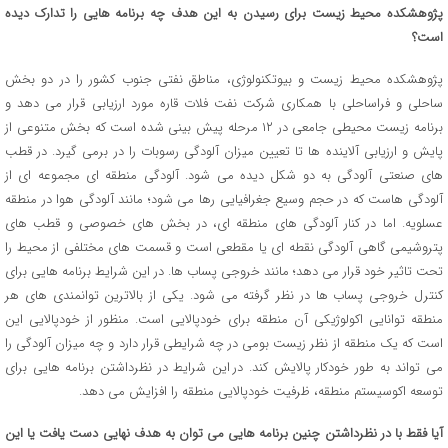
پژوهشکده محیط زیست برای رسیدن به این هدف چه برنامه هایی را تدارک دیده
است؟
پژوهشکده محیط زیست و بیوتکنولوژی، مناطق نفتی جنوب کشور را در دو بخش
ساحلی و فراساحلی با همکاری شرکت نفت فلات قاره مورد ارزیابی قرار می دهد و
برنامه زیست محیطی جامعی در ۱۲ مرحله پیش بینی شده است که بخش متنوعی از
پایش و ارزیابی آلاینده ها تا تعیین میزان آلودگی رسوبات را در برمی گیرد. در قطب
های صنعتی آلودگی به دو شکل دیده می شود. آلودگی منطقه ای مجموعه ای از
آلودگی هاست که در حجم وسیع جغرافیایی رها می شود؛ مانند آلودگی هوا در منطقه
عسلویه. اما در کنار آلودگی های منطقه ای، در بخش های خصوصی و قطب های
پتروشیمی گاهی آلودگی نقطه ای یا مقطعی است و قسمت های مختلفی از محیط را
تحت تاثیر خود قرار می دهد؛ مانند خروجی پساب ها. در این شرایط برنامه هایی برای
کنترل خروجی پساب ها در نظر گرفته می شود. یکی از بالاترین توانمندی های هر
منطقه توانایی اکولوژیکی آن منطقه برای خودپالایی است. منظور از خودپالایی این
است که یک منطقه از نظر زیست بومی در چه شرایطی قرار دارد و چه میزان آلودگی را
می تواند به طور خودکار پالایش کند. در این شرایط در نظرداشتن برنامه هایی برای
توسعه اکوسیستم منطقه، ظرفیت خودپالایی منطقه را افزایش می دهد.
آیا فقط با در نظرداشتن چنین برنامه هایی می توان به هدف نهایی دست یافت یا این