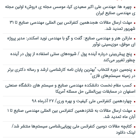
فضا + ساخت کارخانه روی ماه و مریخ
چهره ها: مهندس علی اکبر سعیدی کیا، موسس مجله ی «روش» اولین مجله
ی مهندسی صنایع ایران
پادکست/ سخنان دکتر سعید رمضانی در خصوص مدیریت دارایی های
فیزیکی
مهلت ارسال مقالات هجدهمین کنفرانس بین المللی مهندسی صنایع تا ۳۱
شهریور تمدید شد.
چطور در سازمان ها آینده پژوهی کنیم؟ از کجا شروع کنیم؟ برنامه چه باید
باشد؟! / دانلود فایل صوتی دکتر تقوی
ماراتن هنر و مهندسی صنایع: گفت و گو با مهندس نوید اسکندر: مدیر پروژه
فایل صوتی گفت و گوی رامبد جوان و دکتر مصطفی تقوی در خصوص
ای موفق، موزیسینی نوآور
آینده پژوهی – برنامه خندوانه
پنج پیش‌بینی درباره آینده پول / شیوه‌های سنتی استفاده از پول در آینده
سخنرانی دکتر دیواندری در خصوص آینده صنعت بانکداری / کنفرانس
چطور تغییر می‌کند
ملی توسعه مدیریت پولی و بانکی
پنجمین دورۀ انتخاب “بهترین پایان ­نامه کارشناسی­ ارشد و رساله دکتری برتر
سخنرانی دکتر علیرضا فیض بخش با عنوان آینده پژوهی نظام بانکداری / ۹
در زمینه سیستم‌های فازی”
بهمن ماه ۹۲
کسب مقام نخست دانشکده مهندسی صنایع و سیستم های دانشگاه صنعتی
اصفهان در مسابقات بین‌المللی حل مسئله آمریکا
چهاردهمین کنفرانس ملی کیفیت و بهره وری/ ۲۷ آذرماه ۹۸
مهلت ارسال مقالات به شانزدهمین کنفرانس بین المللی مهندسی صنایع تا ۱
آبان ماه تمدید شد.
کتابچه مقالات دومین کنفرانس ملی پویایی‌شناسی سیستم‌ها منتشر شد/
لینک دانلود