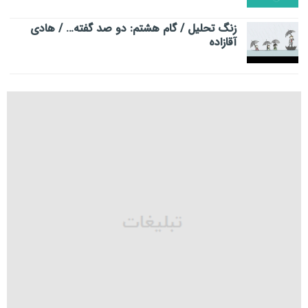
زنگ تحلیل / گام هشتم: دو صد گفته… / هادی
آقازاده