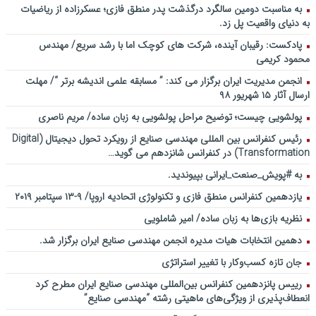
به مناسبت دومین سالگرد درگذشت پدر منطق فازی؛ عسکرزاده از ریاضیات
به دنیای واقعیت پل زد.
پادکست: رقیبان آینده، شرکت های کوچک اما با رشد سریع/ مهندس
محمود کریمی
انجمن مدیریت ایران برگزار می کند: ” مسابقه علمی اندیشه برتر “/ مهلت
ارسال آثار ۱۵ شهریور ۹۸
پولشویی چیست؛ توضیح مراحل پولشویی به زبان ساده/ مریم ناصری
رئیس کنفرانس بین المللی مهندسی صنایع از رویکرد تحول دیجیتال (Digital
Transformation) در کنفرانس شانزدهم می گوید…
به #پویش_صنعت_ایرانی بپیوندید.
یازدهمین کنفرانس منطق فازی و تکنولوژی اتحادیه اروپا/ ۹-۱۳ سپتامبر ۲۰۱۹
نظریه بازی‌ها به زبان ساده/ امیر شاملویی
دهمین انتخابات هیات مدیره انجمن مهندسی صنایع ایران برگزار شد.
جان تازه کسب‌وکار با تغییر استراتژی
رییس پانزدهمین کنفرانس بین‌المللی مهندسی صنایع ایران مطرح کرد
انعطاف‌پذیری از ویژگی‌های ماهیتی رشته “مهندسی صنایع”