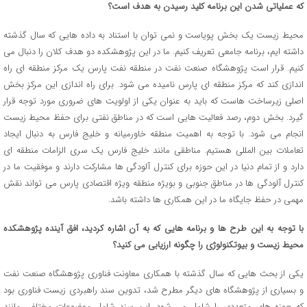
که عملیاتی شدن این برنامه کلید رسیدن به هدف است؟
محیط زیست یک بخش پویاست و نمی توان با استناد به داده هایی که سال گذشته
داشته ایم، برنامه جامعی تعریف کنیم. ما در این پژوهشکده دو هدف کلان را دنبال می
کنیم. قرار است پژوهشگاه صنعت نفت در منطقه نفت پارس یک مرکز منطقه ای راه
اندازی کند که مرکز منطقه ای پارس نامیده می شود. برای راه اندازی این مرکز بخش
اصلی زیرساخت هاست که باید به عنوان یکی از اولویت های ضروری مورد توجه قرار
گیرد. بخش دوم، رصد فعالیت هایی است که در مناطق نفتی برای حفظ محیط زیست
انجام می شود. با توجه به اهمیت منطقه خاورمیانه و خلیج فارس به دنبال ایجاد
تعاملات بین المللی هستیم. مناطقی مانند خلیج فارس یک سری الزامات منطقه ای
دارد و از تمام دنیا در این حوزه برای کنترل آلودگی ها مشارکت دارند و موفقیت ما در
کنترل آلودگی ها در مناطق جنوبی و بویژه منطقه ویژه اقتصادی پارس می تواند نقش
مهمی در حفظ جایگاه ما در این همکاری ها داشته باشد.
با توجه به این طرح ها و برنامه هایی که به آن اشاره کردید، افق آینده پژوهشکده
محیط زیست و بیوتکنولوژی را چگونه ارزیابی می کنید؟
یکی از بحث هایی که سال گذشته با همکاری معاونت فناوری پژوهشگاه صنعت نفت
و بسیاری از پژوهشگاه های دیگر مطرح شد، تدوین سند راهبردی زیست فناوری بود
که حوزه های متعددی را شامل می شود. این سند شامل موضوعات مختلفی مانند