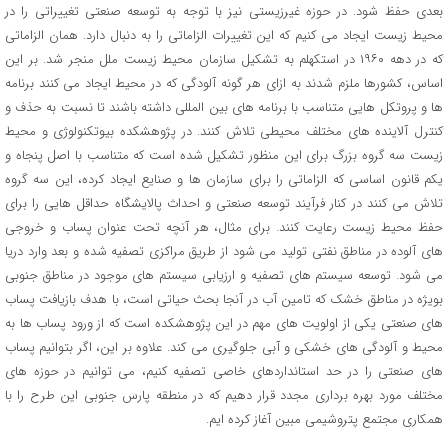
بعدی حفظ شود. در حوزه غیرزیستی نیز با توجه به توسعه صنعتی تغییراتی را در
محیط زیست ایجاد می کنیم که این تغییرات الزاماتی را به دنبال دارد. همان الزاماتی
که در دهه ۱۹۶۰ در استکهلم به تشکیل سازمان محیط زیست ملل منجر شد. بر این
اساس، کشورها ملزم شدند به ازای هر گونه آلودگی که در محیط ایجاد می کنند برنامه
ها و پروتکل هایی متناسب با برنامه های بین المللی داشته باشند تا نسبت به حذف و
کنترل آلاینده های مختلف محیطی تلاش کنند. در پژوهشکده بیوتکنولوژی و محیط
زیست سه گروه بزرگ برای این منظور تشکیل شده است که متناسب با اصل پنجاه و
یکم قانون اساسی که الزاماتی را برای سازمان ها و صنایع ایجاد کرده، این سه گروه
تلاش می کنند در کنار فرآیند توسعه صنعتی و احداث پالایشگاه حداقل هایی را برای
حفظ محیط زیست رعایت کنند. برای مثال، هر آنچه تحت عنوان پساب و خروجی
های آلوده در مناطق نفتی تولید می شود از طریق مراکزی تصفیه شده و بعد وارد دریا
می شود. توسعه سیستم های تصفیه و ارزیابی سیستم های موجود در مناطق جنوبی
بویژه در مناطق خشک که تامین آب در آنجا بحث حیاتی است، با هدف بازیافت پساب
های صنعتی یکی از اولویت های مهم در این پژوهشکده است که از ورود پساب ها به
محیط و آلودگی های خشکی و آبی جلوگیری می کند. علاوه بر این، اگر بتوانیم پساب
های صنعتی را در حد استانداردهای خاصی تصفیه کنیم، می توانیم در حوزه های
مختلف مورد بهره برداری مجدد قرار دهیم که در منطقه پارس جنوبی این طرح را با
همکاری مجتمع پتروشیمی مبین آغاز کرده ایم.