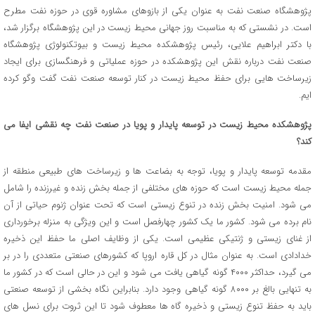
پژوهشگاه صنعت نفت به عنوان یکی از بازوهای مشاوره قوی در حوزه نفت مطرح
است. در نشستی که به مناسبت روز جهانی محیط زیست در این پژوهشگاه برگزار شد،
با دکتر ابراهیم علایی، رئیس پژوهشکده محیط زیست و بیوتکنولوژی پژوهشگاه
صنعت نفت درباره نقش این پژوهشکده در حوزه عملیاتی و فرهنگسازی برای ایجاد
زیرساخت هایی برای حفظ محیط زیست در کنار توسعه صنعت نفت گفت وگو کرده
ایم.
پژوهشکده محیط زیست در توسعه پایدار و پویا در صنعت نفت چه نقشی ایفا می
کند؟
مقدمه توسعه پایدار و پویا، توجه به بضاعت ها و زیرساخت های طبیعی منطقه از
جمله محیط زیست است که حوزه های مختلفی از جمله بخش زنده و غیرزنده را شامل
می شود. امنیت بخش زنده در تنوع زیستی است که تحت عنوان ژنوم حیاتی از آن
نام برده می شود. کشور ما یک کشور چهارفصل است و این ویژگی به منزله برخورداری
از غنای زیستی و ژنتیکی عظیمی است. یکی از وظایف اصلی ما حفظ این ذخیره
خدادادی است. به عنوان مثال در کل قاره اروپا که کشورهای صنعتی متعددی را در بر
می گیرد، حداکثر ۴۰۰۰ گونه گیاهی یافت می شود و این در حالی است که در کشور ما
به تنهایی بالغ بر ۸۰۰۰ گونه گیاهی وجود دارد. بنابراین نگاه بخشی از توسعه صنعتی
باید به حفظ تنوع زیستی و ذخیره گاه ها معطوف شود تا این ثروت برای نسل های