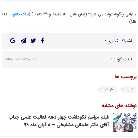
مازراتی چگونه تولید می شود؟ (زمان فایل : ۱۴ دقیقه و ۳۹ ثانیه ) (
لینک دانلود
: 61.1
MB)
اشتراک گذاری :
لینک کوتاه :
https://iien.ir/?p=5651
برچسب ها
تولید
مازراتی
نوشته های مشابه
فیلم مراسم نکوداشت چهار دهه فعالیت علمی جناب
آقای دکتر علینقی مشایخی – ۸ آبان ماه ۹۹