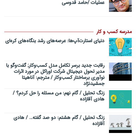
عملیات /حامد قدوسی
مدرسه کسب و کار
دنیای استارت‌آپ‌ها: عرصه‌های رشد بنگاه‌های کره‌ای‌
رقابت جدید برسر تکامل مدل کسب‌و‌کار; گفت‌وگو با
مدیر تحول دیجیتال شرکت اوراکل در مورد اثرات
نوآوری برساختار کسب‌وکار / مترجم: آناهیتا
جمشیدنژاد
زنگ تحلیل / گام نهم: من مسئله را حل کردم؟ /
هادی آقازاده
زنگ تحلیل / گام هشتم: دو صد گفته… / هادی
آقازاده