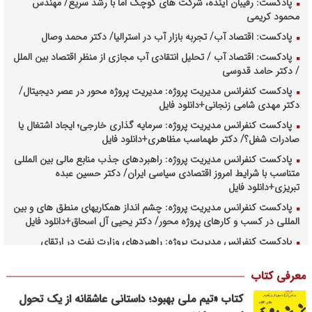
پادکست: رقیبان آینده، شرکت های کوچک اما با رشد سریع/ مهندس
محمود کریمی
پادکست: اقتصاد آب/ تجربه بازار آب در استرالیا/ دکتر محمد وصال
پادکست: اقتصاد آب / تحلیل انتقادی آب مجازی از منظر اقتصاد بین الملل
/ دکتر حامد قدوسی
پادکست کنفرانس مدیریت پروژه: مدیریت پروژه محور در عصر دیجیتال/
دکتر مهدی شامی زنجانی+دانلود فایل
پادکست کنفرانس مدیریت پروژه: سرمایه گذاری خارجی؛ ایجاد اشتغال یا
صادرات شغل؟/ دکتر طهماسب مظاهری+دانلود فایل
پادکست کنفرانس مدیریت پروژه: راهبردهای جذب منابع مالی بین المللی
متناسب با شرایط امروز اقتصادی سیاسی ایران/ دکتر حسین عبده
تبریزی+دانلود فایل
پادکست کنفرانس مدیریت پروژه: چشم انداز همکاریهای منطق های و بین
المللی در کسب و کارهای پروژه محور/ دکتر یحیی آل اسحاق+دانلود فایل
پادکست کنفرانس مدیریت پروژه: راهبردهای وزارت نفت در ارتقای
مدیریت طرحهای بالادستی صنعت نفت/ مهندس حبیب الله بیطرف+دانلود
فایل
معرفی کتاب
پادکست کنفرانس مدیریت پروژه: حکمرانی در کسب و کارهای پروژه
کتاب «تیم ملی بهبود؛ داستانی عاشقانه از یک تحول
محور/ دکتر محمد صبحیه+دانلود فایل