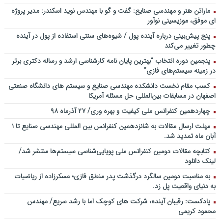
باشد؟! / دانلود فایل صوتی دکتر تقوی
ماراتن هنر و مهندسی صنایع: گفت و گو با مهندس نوید اسکندر: مدیر پروژه
فایل صوتی گفت و گوی رامبد جوان و دکتر مصطفی تقوی در خصوص
ای موفق، موزیسینی نوآور
آینده پژوهی – برنامه خندوانه
پنج پیش‌بینی درباره آینده پول / شیوه‌های سنتی استفاده از پول در آینده
سخنرانی دکتر دیواندری در خصوص آینده صنعت بانکداری / کنفرانس
چطور تغییر می‌کند
ملی توسعه مدیریت پولی و بانکی
پنجمین دورۀ انتخاب “بهترین پایان ­نامه کارشناسی­ ارشد و رساله دکتری برتر
سخنرانی دکتر علیرضا فیض بخش با عنوان آینده پژوهی نظام بانکداری / ۹
در زمینه سیستم‌های فازی”
بهمن ماه ۹۲
کسب مقام نخست دانشکده مهندسی صنایع و سیستم های دانشگاه صنعتی
اصفهان در مسابقات بین‌المللی حل مسئله آمریکا
چهاردهمین کنفرانس ملی کیفیت و بهره وری/ ۲۷ آذرماه ۹۸
مهلت ارسال مقالات به شانزدهمین کنفرانس بین المللی مهندسی صنایع تا ۱
آبان ماه تمدید شد.
کتابچه مقالات دومین کنفرانس ملی پویایی‌شناسی سیستم‌ها منتشر شد/
لینک دانلود
به مناسبت دومین سالگرد درگذشت پدر منطق فازی؛ عسکرزاده از ریاضیات
به دنیای واقعیت پل زد.
پادکست: رقیبان آینده، شرکت های کوچک اما با رشد سریع/ مهندس
محمود کریمی