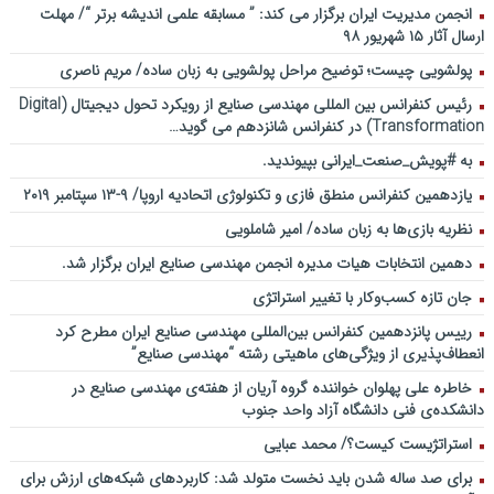
انجمن مدیریت ایران برگزار می کند: ” مسابقه علمی اندیشه برتر “/ مهلت
ارسال آثار ۱۵ شهریور ۹۸
پولشویی چیست؛ توضیح مراحل پولشویی به زبان ساده/ مریم ناصری
رئیس کنفرانس بین المللی مهندسی صنایع از رویکرد تحول دیجیتال (Digital
Transformation) در کنفرانس شانزدهم می گوید…
به #پویش_صنعت_ایرانی بپیوندید.
یازدهمین کنفرانس منطق فازی و تکنولوژی اتحادیه اروپا/ ۹-۱۳ سپتامبر ۲۰۱۹
نظریه بازی‌ها به زبان ساده/ امیر شاملویی
دهمین انتخابات هیات مدیره انجمن مهندسی صنایع ایران برگزار شد.
جان تازه کسب‌وکار با تغییر استراتژی
رییس پانزدهمین کنفرانس بین‌المللی مهندسی صنایع ایران مطرح کرد
انعطاف‌پذیری از ویژگی‌های ماهیتی رشته “مهندسی صنایع”
خاطره علی پهلوان خواننده گروه آریان از هفته‌ی مهندسی صنایع در
دانشکده‌ی فنی دانشگاه آزاد واحد جنوب
استراتژیست کیست؟‬/ محمد عبایی
برای صد ساله شدن باید نخست متولد شد: کاربردهای شبکه‌های ارزش برای