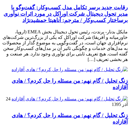
رقابت جدید برسر تکامل مدل کسب‌و‌کار; گفت‌وگو با
مدیر تحول دیجیتال شرکت اوراکل در مورد اثرات نوآوری
برساختار کسب‌وکار / مترجم: آناهیتا جمشیدنژاد
مایکل بدنار- برندت، رئیس تحول دیجیتال بخش EMEA (اروپا،
خاورمیانه و آفریقا) شرکت اوراکل که یکی از بزرگ‌ترین شرکت‌های
نرم‌افزاری جهان است، در گفت‌وگویی به موضوع گذار از محصولات
به مدل‌های خدمات و چگونگی تاثیر آن بر مدل‌های کسب‌و‌کار سخن
گفته است. هیچ تعریف ثابتی برای نوآوری وجود ندارد. هر صنعت و
هر بخشی تعریف […]
زنگ تحلیل / گام نهم: من مسئله را حل کردم؟ / هادی
آقازاده
24
آذر 1395
زنگ تحلیل / گام نهم: من مسئله را حل کردم؟ / هادی
آقازاده