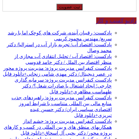
رادیو کسب و کار
پادکست: رقیبان آینده، شرکت های کوچک اما با رشد
سریع/ مهندس محمود کریمی
پادکست: اقتصاد آب/ تجربه بازار آب در استرالیا/ دکتر
محمد وصال
پادکست: اقتصاد آب / تحلیل انتقادی آب مجازی از
منظر اقتصاد بین الملل / دکتر حامد قدوسی
پادکست کنفرانس مدیریت پروژه: مدیریت پروژه محور
در عصر دیجیتال/ دکتر مهدی شامی زنجانی+دانلود فایل
پادکست کنفرانس مدیریت پروژه: سرمایه گذاری
خارجی؛ ایجاد اشتغال یا صادرات شغل؟/ دکتر
طهماسب مظاهری+دانلود فایل
پادکست کنفرانس مدیریت پروژه: راهبردهای جذب
منابع مالی بین المللی متناسب با شرایط امروز
اقتصادی سیاسی ایران/ دکتر حسین عبده
تبریزی+دانلود فایل
پادکست کنفرانس مدیریت پروژه: چشم انداز
همکاریهای منطق های و بین المللی در کسب و کارهای
پروژه محور/ دکتر یحیی آل اسحاق+دانلود فایل
پادکست کنفرانس مدیریت پروژه: راهبردهای وزارت