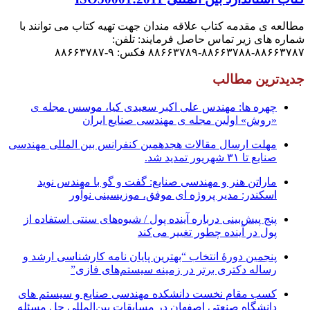
مطالعه ی مقدمه کتاب علاقه مندان جهت تهیه کتاب می توانند با
شماره های زیر تماس حاصل فرمایند: تلفن:
۸۸۶۶۳۷۸۷-۸۸۶۶۳۷۸۸-۸۸۶۶۳۷۸۹ فکس: ۹-۸۸۶۶۳۷۸۷
جدیدترین مطالب
چهره ها: مهندس علی اکبر سعیدی کیا، موسس مجله ی
«روش» اولین مجله ی مهندسی صنایع ایران
مهلت ارسال مقالات هجدهمین کنفرانس بین المللی مهندسی
صنایع تا ۳۱ شهریور تمدید شد.
ماراتن هنر و مهندسی صنایع: گفت و گو با مهندس نوید
اسکندر: مدیر پروژه ای موفق، موزیسینی نوآور
پنج پیش‌بینی درباره آینده پول / شیوه‌های سنتی استفاده از
پول در آینده چطور تغییر می‌کند
پنجمین دورۀ انتخاب “بهترین پایان ­نامه کارشناسی­ ارشد و
رساله دکتری برتر در زمینه سیستم‌های فازی”
کسب مقام نخست دانشکده مهندسی صنایع و سیستم های
دانشگاه صنعتی اصفهان در مسابقات بین‌المللی حل مسئله