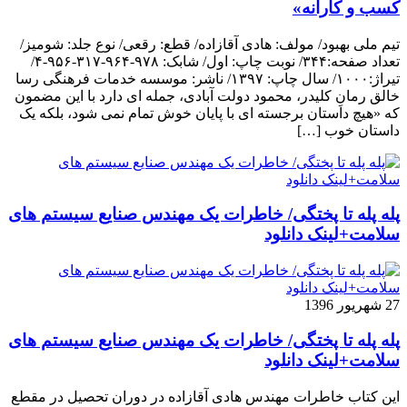
کسب و کارانه»
تیم ملی بهبود/ مولف: هادی آقازاده/ قطع: رقعی/ نوع جلد: شومیز/
تعداد صفحه:۳۴۴/ نوبت چاپ: اول/ شابک: ۹۷۸-۹۶۴-۳۱۷-۹۵۶-۴/
تیراژ:۱۰۰۰/ سال چاپ: ۱۳۹۷/ ناشر: موسسه خدمات فرهنگی رسا
خالق رمانِ کلیدر، محمود دولت آبادی، جمله ای دارد با این مضمون
که «هیچ داستان برجسته ای با پایان خوش تمام نمی شود، بلکه یک
داستان خوب […]
پله پله تا پختگی/ خاطرات یک مهندس صنایع سیستم های
سلامت+لینک دانلود
27 شهریور 1396
پله پله تا پختگی/ خاطرات یک مهندس صنایع سیستم های
سلامت+لینک دانلود
این کتاب خاطرات مهندس هادی آقازاده در دوران تحصیل در مقطع