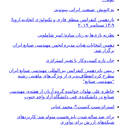
به #پویش_صنعت_ایرانی بپیوندید.
یازدهمین کنفرانس منطق فازی و تکنولوژی اتحادیه اروپا/
۹-۱۳ سپتامبر ۲۰۱۹
نظریه بازی‌ها به زبان ساده/ امیر شاملویی
دهمین انتخابات هیات مدیره انجمن مهندسی صنایع ایران
برگزار شد.
جان تازه کسب‌وکار با تغییر استراتژی
رییس پانزدهمین کنفرانس بین‌المللی مهندسی صنایع ایران
مطرح کرد انعطاف‌پذیری از ویژگی‌های ماهیتی رشته
“مهندسی صنایع”
خاطره علی پهلوان خواننده گروه آریان از هفته‌ی مهندسی
صنایع در دانشکده‌ی فنی دانشگاه آزاد واحد جنوب
استراتژیست کیست؟‬/ محمد عبایی
برای صد ساله شدن باید نخست متولد شد: کاربردهای
شبکه‌های ارزش برای نوآوری