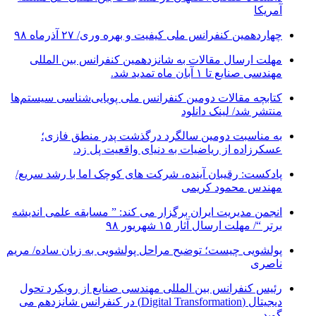
آمریکا
چهاردهمین کنفرانس ملی کیفیت و بهره وری/ ۲۷ آذرماه ۹۸
مهلت ارسال مقالات به شانزدهمین کنفرانس بین المللی
مهندسی صنایع تا ۱ آبان ماه تمدید شد.
کتابچه مقالات دومین کنفرانس ملی پویایی‌شناسی سیستم‌ها
منتشر شد/ لینک دانلود
به مناسبت دومین سالگرد درگذشت پدر منطق فازی؛
عسکرزاده از ریاضیات به دنیای واقعیت پل زد.
پادکست: رقیبان آینده، شرکت های کوچک اما با رشد سریع/
مهندس محمود کریمی
انجمن مدیریت ایران برگزار می کند: ” مسابقه علمی اندیشه
برتر “/ مهلت ارسال آثار ۱۵ شهریور ۹۸
پولشویی چیست؛ توضیح مراحل پولشویی به زبان ساده/ مریم
ناصری
رئیس کنفرانس بین المللی مهندسی صنایع از رویکرد تحول
دیجیتال (Digital Transformation) در کنفرانس شانزدهم می
گوید…