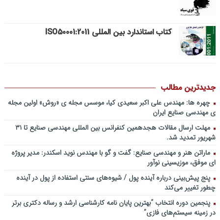
فایل صوتی
پادکست کنفرانس مدیریت: کاربرد نظریه قراردادها در تدوین سیستمهای
کتاب استاندارد بین المللی ISO50001:2011
جبران خدمات، جایزه نوبل اقتصاد/ بخش دوم / دکتر حامد قدوسی+دانلود
فایل صوتی
پادکست کنفرانس مدیریت: کاربرد نظریه قراردادها در تدوین سیستمهای
جبران خدمات، جایزه نوبل اقتصاد/ بخش اول / دکتر مسعود طالبیان+دانلود
فایل صوتی
جدیدترین مطالب
پادکست سخنرانی دکتر بهرخ خوشنویس در خصوص مدیریت و اقتصاد در
فضا + ساخت کارخانه روی ماه و مریخ
چهره ها: مهندس علی اکبر سعیدی کیا، موسس مجله ی «روش» اولین مجله
ی مهندسی صنایع ایران
پادکست/ سخنان دکتر سعید رمضانی در خصوص مدیریت دارایی های
فیزیکی
مهلت ارسال مقالات هجدهمین کنفرانس بین المللی مهندسی صنایع تا ۳۱
شهریور تمدید شد.
چطور در سازمان ها آینده پژوهی کنیم؟ از کجا شروع کنیم؟ برنامه چه باید
باشد؟! / دانلود فایل صوتی دکتر تقوی
ماراتن هنر و مهندسی صنایع: گفت و گو با مهندس نوید اسکندر: مدیر پروژه
فایل صوتی گفت و گوی رامبد جوان و دکتر مصطفی تقوی در خصوص
ای موفق، موزیسینی نوآور
آینده پژوهی – برنامه خندوانه
پنج پیش‌بینی درباره آینده پول / شیوه‌های سنتی استفاده از پول در آینده
سخنرانی دکتر دیواندری در خصوص آینده صنعت بانکداری / کنفرانس
چطور تغییر می‌کند
ملی توسعه مدیریت پولی و بانکی
پنجمین دورۀ انتخاب “بهترین پایان ­نامه کارشناسی­ ارشد و رساله دکتری برتر
سخنرانی دکتر علیرضا فیض بخش با عنوان آینده پژوهی نظام بانکداری / ۹
در زمینه سیستم‌های فازی”