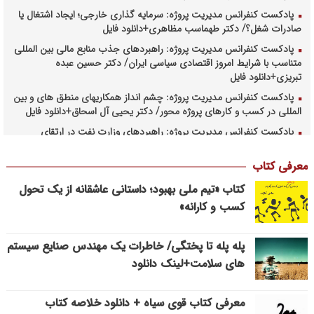
پادکست کنفرانس مدیریت پروژه: سرمایه گذاری خارجی؛ ایجاد اشتغال یا
صادرات شغل؟/ دکتر طهماسب مظاهری+دانلود فایل
پادکست کنفرانس مدیریت پروژه: راهبردهای جذب منابع مالی بین المللی
متناسب با شرایط امروز اقتصادی سیاسی ایران/ دکتر حسین عبده
تبریزی+دانلود فایل
پادکست کنفرانس مدیریت پروژه: چشم انداز همکاریهای منطق های و بین
المللی در کسب و کارهای پروژه محور/ دکتر یحیی آل اسحاق+دانلود فایل
پادکست کنفرانس مدیریت پروژه: راهبردهای وزارت نفت در ارتقای
مدیریت طرحهای بالادستی صنعت نفت/ مهندس حبیب الله بیطرف+دانلود
فایل
معرفی کتاب
پادکست کنفرانس مدیریت پروژه: حکمرانی در کسب و کارهای پروژه
کتاب «تیم ملی بهبود؛ داستانی عاشقانه از یک تحول
محور/ دکتر محمد صبحیه+دانلود فایل
کسب و کارانه»
پادکست کنفرانس مدیریت: منتورینگ مدیران ارشد برای ارتقای
شایستگیهای کلیدی در فرایند استراتژی/ دکتر محمد ابویی اردکان+دانلود
فایل صوتی
پله پله تا پختگی/ خاطرات یک مهندس صنایع سیستم
های سلامت+لینک دانلود
پادکست کنفرانس مدیریت: چگونه سازمانهای خلاق تری بسازیم/ دکتر
کیوان وکیلی+دانلود فایل صوتی
پادکست کنفرانس مدیریت: کاربرد نظریه قراردادها در تدوین سیستمهای
معرفی کتاب قوی سیاه + دانلود خلاصه کتاب
جبران خدمات، جایزه نوبل اقتصاد/ بخش سوم/ مهندس پیمان دیانی+دانلود