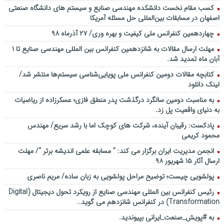
بهمن ماه ۹۲
کسب مقام نخست دانشکده مهندسی صنایع و سیستم های دانشگاه صنعتی
اصفهان در مسابقات بین‌المللی حل مسئله آمریکا
چهاردهمین کنفرانس ملی کیفیت و بهره وری/ ۲۷ آذرماه ۹۸
مهلت ارسال مقالات به شانزدهمین کنفرانس بین المللی مهندسی صنایع تا ۱
آبان ماه تمدید شد.
کتابچه مقالات دومین کنفرانس ملی پویایی‌شناسی سیستم‌ها منتشر شد/
لینک دانلود
به مناسبت دومین سالگرد درگذشت پدر منطق فازی؛ عسکرزاده از ریاضیات
به دنیای واقعیت پل زد.
پادکست: رقیبان آینده، شرکت های کوچک اما با رشد سریع/ مهندس
محمود کریمی
انجمن مدیریت ایران برگزار می کند: ” مسابقه علمی اندیشه برتر “/ مهلت
ارسال آثار ۱۵ شهریور ۹۸
پولشویی چیست؛ توضیح مراحل پولشویی به زبان ساده/ مریم ناصری
رئیس کنفرانس بین المللی مهندسی صنایع از رویکرد تحول دیجیتال (Digital
Transformation) در کنفرانس شانزدهم می گوید…
به #پویش_صنعت_ایرانی بپیوندید.