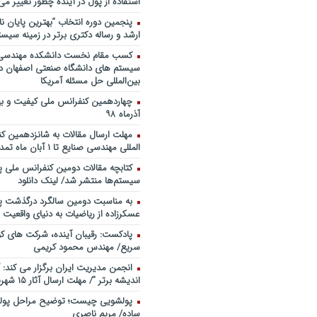
استفاده از پول در آینده چطور تغییر می‌
روی ماه و مریخ
پنجمین دورۀ انتخاب “بهترین پایان ­نا
پادکست/ سخنان دکتر سعید رمض
ارشد و رساله دکتری برتر در زمینه سیست
مدیریت دارایی های فیزیکی
کسب مقام نخست دانشکده مهندسی 
چطور در سازمان ها آینده پژوهی کن
سیستم های دانشگاه صنعتی اصفهان در
شروع کنیم؟ برنامه چه باید باشد؟! / د
بین‌المللی حل مسئله آمریکا
صوتی دکتر تقوی
فایل صوتی گفت و گوی رامبد جوان
آذرماه ۹۸
مصطفی تقوی در خصوص آینده پژوه
خندوانه
مهلت ارسال مقالات به شانزدهمین ک
المللی مهندسی صنایع تا ۱ آبان ماه تمدید شد.
سخنرانی دکتر دیواندری در خصوص
بانکداری / کنفرانس ملی توسعه مدی
کتابچه مقالات دومین کنفرانس ملی پ
بانکی
سیستم‌ها منتشر شد/ لینک دانلود
سخنرانی دکتر علیرضا فیض بخش با
به مناسبت دومین سالگرد درگذشت پد
پژوهی نظام بانکداری / ۹ بهمن ماه ۹۲
عسکرزاده از ریاضیات به دنیای واقعیت پ
پادکست: رقیبان آینده، شرکت های کو
سریع/ مهندس محمود کریمی
انجمن مدیریت ایران برگزار می کند: 
اندیشه برتر “/ مهلت ارسال آثار ۱۵ شهریور ۹۸
پولشویی چیست؛ توضیح مراحل پولش
ساده/ مریم ناصری