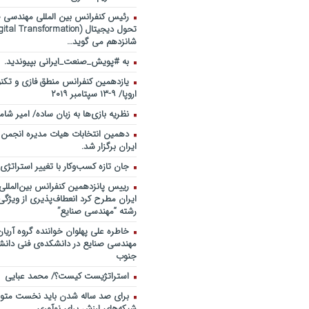
رئیس کنفرانس بین المللی مهندسی صن
شانزدهم می گوید…
به #پویش_صنعت_ایرانی بپیوندید.
یازدهمین کنفرانس منطق فازی و تکنو
اروپا/ ۹-۱۳ سپتامبر ۲۰۱۹
نظریه بازی‌ها به زبان ساده/ امیر شام
دهمین انتخابات هیات مدیره انجمن
ایران برگزار شد.
جان تازه کسب‌وکار با تغییر استراتژی
رییس پانزدهمین کنفرانس بین‌الملل
ایران مطرح کرد انعطاف‌پذیری از ویژگ
رشته “مهندسی صنایع”
خاطره علی پهلوان خواننده گروه آریان
مهندسی صنایع در دانشکده‌ی فنی دانشگ
جنوب
استراتژیست کیست؟‬/ محمد عبایی
برای صد ساله شدن باید نخست متولد
شبکه‌های ارزش برای نوآوری