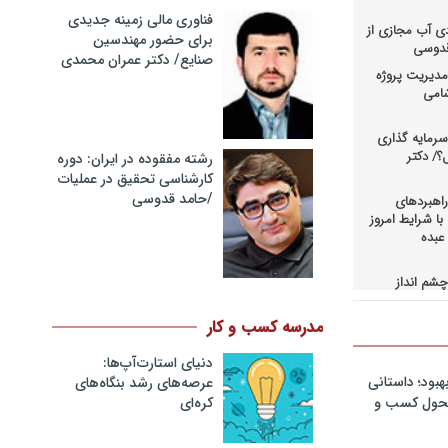
فناوری مالی زمینه جدیدی
دی آب مجازی از
برای حضور مهندسین
 قدوسی
صنایع/ دکتر عمران محمدی
دیریت پروژه
شامی
رمایه گذاری
؟/ دکتر
رشته مفقوده در ایران: دوره
کارشناسی تحقیق در عملیات
/حامد قدوسی
اهبردهای
ا شرایط امروز
عبده
شم انداز
در کسب و
حاق+دانلود
مدرسه کسب و کار
دنیای استارت‌آپ‌ها:
اهبردهای
ی بالادستی
هبود؛ داستانی
عرصه‌های رشد بنگاه‌های
+دانلود فایل
کره‌ای‌
 تحول کسب و
کمرانی در
مد