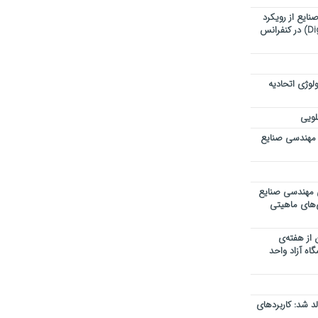
ایع از رویکرد
تحول دیجیتال (Digital Transformation) در کنفرانس
لوژی اتحادیه
لویی
 مهندسی صنایع
ی مهندسی صنایع
ی‌های ماهیتی
 از هفته‌ی
اه آزاد واحد
 شد: کاربردهای