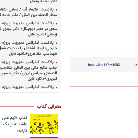
دکتر محمد وصال
پادکست: اقتصاد آب / تحلیل انتقا
منظر اقتصاد بین الملل / دکتر حامد
پادکست کنفرانس مدیریت پروژه: م
محور در عصر دیجیتال/ دکتر مهدی 
زنجانی+دانلود فایل
پادکست کنفرانس مدیریت پروژه: س
خارجی؛ ایجاد اشتغال یا صادرات شغل
طهماسب مظاهری+دانلود فایل
پادکست کنفرانس مدیریت پروژه: ر
ه :
https://iien.ir/?p=1093
جذب منابع مالی بین المللی متناسب ب
اقتصادی سیاسی ایران/ دکتر حسین 
تبریزی+دانلود فایل
پادکست کنفرانس مدیریت پروژه: چ
همکاریهای منطق های و بین المللی 
کارهای پروژه محور/ دکتر یحیی آل اس
فایل
معرفی کتاب
پادکست کنفرانس مدیریت پروژه: ر
وزارت نفت در ارتقای مدیریت طرحها
کتاب «تیم ملی ب
صنعت نفت/ مهندس حبیب الله بیطرف
عاشقانه از یک
کارانه»
پادکست کنفرانس مدیریت پروژه: ح
کسب و کارهای پروژه محور/ دکتر مح