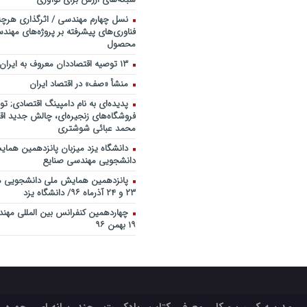
نسل چهارم مهندسی / اثرگذاری هرچه
فناوری‌های پیشرفته بر پروژه‌های مهن
محصول
۱۳ توصیه اقتصاددان معروف به ایران
منشأ «صف» در اقتصاد ایران
پدیده‌ای به نام دامپینگ اقتصادی; تو
فروشگاه‌های زنجیره‌ای، چالش جدید اقت
محمد عبائی شوشتری
دانشگاه یزد میزبان پانزدهمین هما
دانشجویی مهندسی صنایع
پانزدهمین همایش ملی دانشجویی م
۲۳ و ۲۴ آذرماه ۹۶/ دانشگاه یزد
۱۹ بهمن ۹۶