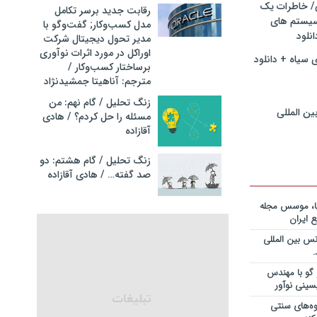
ی/ خاطرات یک
رقابت جدید برسر تکامل
سیستم های
مدل کسب‌و‌کار; گفت‌وگو با
نگ مدیران
نلود
مدیر تحول دیجیتال شرکت
در فرایند
اوراکل در مورد اثرات نوآوری
نلود فایل
 سیاه + دانلود
برساختار کسب‌وکار /
مترجم: آناهیتا جمشیدنژاد
سازمانهای
دانلود فایل
زنگ تحلیل / گام نهم: من
ین المللی
مسئله را حل کردم؟ / هادی
آقازاده
ریه قراردادها
جایزه نوبل
انی+دانلود
زنگ تحلیل / گام هشتم: دو
صد گفته… / هادی آقازاده
ریه قراردادها
جایزه نوبل
یا، موسس مجله
ی+دانلود فایل
 ایران
س بین المللی
ریه قراردادها
جایزه نوبل
یان+دانلود
گو با مهندس
سینی نوآور
نویس در
وه‌های سنتی
ساخت کارخانه