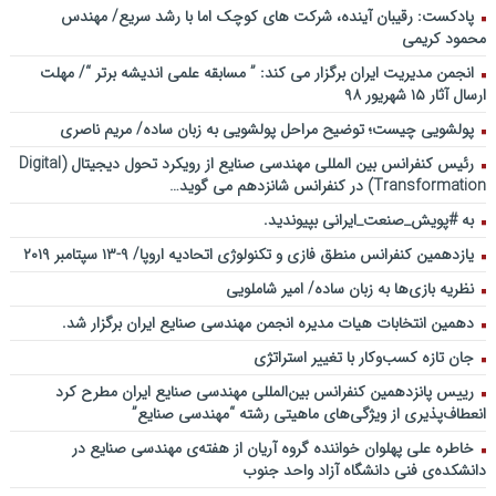
پادکست: رقیبان آینده، شرکت های کوچک اما با رشد سریع/ مهندس
محمود کریمی
انجمن مدیریت ایران برگزار می کند: ” مسابقه علمی اندیشه برتر “/ مهلت
ارسال آثار ۱۵ شهریور ۹۸
پولشویی چیست؛ توضیح مراحل پولشویی به زبان ساده/ مریم ناصری
رئیس کنفرانس بین المللی مهندسی صنایع از رویکرد تحول دیجیتال (Digital
Transformation) در کنفرانس شانزدهم می گوید…
به #پویش_صنعت_ایرانی بپیوندید.
یازدهمین کنفرانس منطق فازی و تکنولوژی اتحادیه اروپا/ ۹-۱۳ سپتامبر ۲۰۱۹
نظریه بازی‌ها به زبان ساده/ امیر شاملویی
دهمین انتخابات هیات مدیره انجمن مهندسی صنایع ایران برگزار شد.
جان تازه کسب‌وکار با تغییر استراتژی
رییس پانزدهمین کنفرانس بین‌المللی مهندسی صنایع ایران مطرح کرد
انعطاف‌پذیری از ویژگی‌های ماهیتی رشته “مهندسی صنایع”
خاطره علی پهلوان خواننده گروه آریان از هفته‌ی مهندسی صنایع در
دانشکده‌ی فنی دانشگاه آزاد واحد جنوب