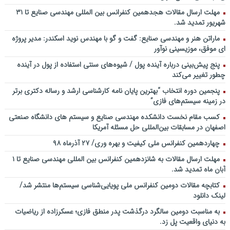
فیزیکی
مهلت ارسال مقالات هجدهمین کنفرانس بین المللی مهندسی صنایع تا ۳۱
شهریور تمدید شد.
چطور در سازمان ها آینده پژوهی کنیم؟ از کجا شروع کنیم؟ برنامه چه باید
باشد؟! / دانلود فایل صوتی دکتر تقوی
ماراتن هنر و مهندسی صنایع: گفت و گو با مهندس نوید اسکندر: مدیر پروژه
فایل صوتی گفت و گوی رامبد جوان و دکتر مصطفی تقوی در خصوص
ای موفق، موزیسینی نوآور
آینده پژوهی – برنامه خندوانه
پنج پیش‌بینی درباره آینده پول / شیوه‌های سنتی استفاده از پول در آینده
سخنرانی دکتر دیواندری در خصوص آینده صنعت بانکداری / کنفرانس
چطور تغییر می‌کند
ملی توسعه مدیریت پولی و بانکی
پنجمین دورۀ انتخاب “بهترین پایان ­نامه کارشناسی­ ارشد و رساله دکتری برتر
سخنرانی دکتر علیرضا فیض بخش با عنوان آینده پژوهی نظام بانکداری / ۹
در زمینه سیستم‌های فازی”
بهمن ماه ۹۲
کسب مقام نخست دانشکده مهندسی صنایع و سیستم های دانشگاه صنعتی
اصفهان در مسابقات بین‌المللی حل مسئله آمریکا
چهاردهمین کنفرانس ملی کیفیت و بهره وری/ ۲۷ آذرماه ۹۸
مهلت ارسال مقالات به شانزدهمین کنفرانس بین المللی مهندسی صنایع تا ۱
آبان ماه تمدید شد.
کتابچه مقالات دومین کنفرانس ملی پویایی‌شناسی سیستم‌ها منتشر شد/
لینک دانلود
به مناسبت دومین سالگرد درگذشت پدر منطق فازی؛ عسکرزاده از ریاضیات
به دنیای واقعیت پل زد.