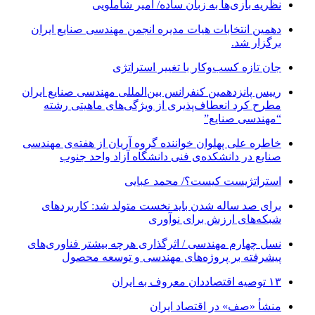
نظریه بازی‌ها به زبان ساده/ امیر شاملویی
دهمین انتخابات هیات مدیره انجمن مهندسی صنایع ایران
برگزار شد.
جان تازه کسب‌وکار با تغییر استراتژی
رییس پانزدهمین کنفرانس بین‌المللی مهندسی صنایع ایران
مطرح کرد انعطاف‌پذیری از ویژگی‌های ماهیتی رشته
“مهندسی صنایع”
خاطره علی پهلوان خواننده گروه آریان از هفته‌ی مهندسی
صنایع در دانشکده‌ی فنی دانشگاه آزاد واحد جنوب
استراتژیست کیست؟‬/ محمد عبایی
برای صد ساله شدن باید نخست متولد شد: کاربردهای
شبکه‌های ارزش برای نوآوری
نسل چهارم مهندسی / اثرگذاری هرچه بیشتر فناوری‌های
پیشرفته بر پروژه‌های مهندسی و توسعه محصول
۱۳ توصیه اقتصاددان معروف به ایران
منشأ «صف» در اقتصاد ایران