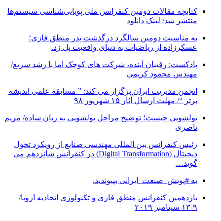
کتابچه مقالات دومین کنفرانس ملی پویایی‌شناسی سیستم‌ها
منتشر شد/ لینک دانلود
به مناسبت دومین سالگرد درگذشت پدر منطق فازی؛
عسکرزاده از ریاضیات به دنیای واقعیت پل زد.
پادکست: رقیبان آینده، شرکت های کوچک اما با رشد سریع/
مهندس محمود کریمی
انجمن مدیریت ایران برگزار می کند: ” مسابقه علمی اندیشه
برتر “/ مهلت ارسال آثار ۱۵ شهریور ۹۸
پولشویی چیست؛ توضیح مراحل پولشویی به زبان ساده/ مریم
ناصری
رئیس کنفرانس بین المللی مهندسی صنایع از رویکرد تحول
دیجیتال (Digital Transformation) در کنفرانس شانزدهم می
گوید…
به #پویش_صنعت_ایرانی بپیوندید.
یازدهمین کنفرانس منطق فازی و تکنولوژی اتحادیه اروپا/
۹-۱۳ سپتامبر ۲۰۱۹