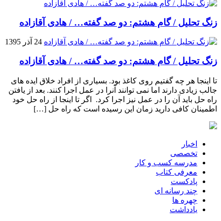
زنگ تحلیل / گام هشتم: دو صد گفته… / هادی آقازاده
24 آذر 1395
زنگ تحلیل / گام هشتم: دو صد گفته… / هادی آقازاده
تا اینجا هر چه گفتیم روی کاغذ بود. بسیاری از افراد خلاق ایده های
جالب زیادی دارند اما نمی توانند آنرا در عمل اجرا کنند. بعد از یافتن
راه حل باید آن را در عمل نیز اجرا کرد. اگر تا اینجا از راه حل خود
اطمینان کافی دارید زمان این رسیده است که راه حل […]
اخبار
تخصصی
مدرسه کسب و کار
معرفی کتاب
پادکست
چند رسانه ای
چهره ها
یادداشت