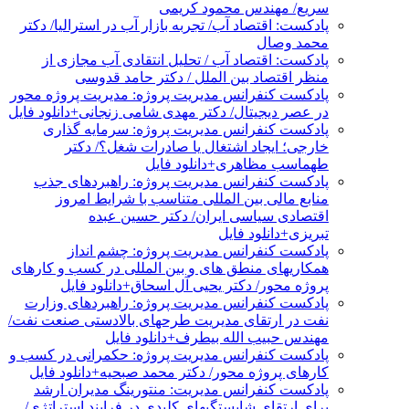
سریع/ مهندس محمود کریمی
پادکست: اقتصاد آب/ تجربه بازار آب در استرالیا/ دکتر
محمد وصال
پادکست: اقتصاد آب / تحلیل انتقادی آب مجازی از
منظر اقتصاد بین الملل / دکتر حامد قدوسی
پادکست کنفرانس مدیریت پروژه: مدیریت پروژه محور
در عصر دیجیتال/ دکتر مهدی شامی زنجانی+دانلود فایل
پادکست کنفرانس مدیریت پروژه: سرمایه گذاری
خارجی؛ ایجاد اشتغال یا صادرات شغل؟/ دکتر
طهماسب مظاهری+دانلود فایل
پادکست کنفرانس مدیریت پروژه: راهبردهای جذب
منابع مالی بین المللی متناسب با شرایط امروز
اقتصادی سیاسی ایران/ دکتر حسین عبده
تبریزی+دانلود فایل
پادکست کنفرانس مدیریت پروژه: چشم انداز
همکاریهای منطق های و بین المللی در کسب و کارهای
پروژه محور/ دکتر یحیی آل اسحاق+دانلود فایل
پادکست کنفرانس مدیریت پروژه: راهبردهای وزارت
نفت در ارتقای مدیریت طرحهای بالادستی صنعت نفت/
مهندس حبیب الله بیطرف+دانلود فایل
پادکست کنفرانس مدیریت پروژه: حکمرانی در کسب و
کارهای پروژه محور/ دکتر محمد صبحیه+دانلود فایل
پادکست کنفرانس مدیریت: منتورینگ مدیران ارشد
برای ارتقای شایستگیهای کلیدی در فرایند استراتژی/