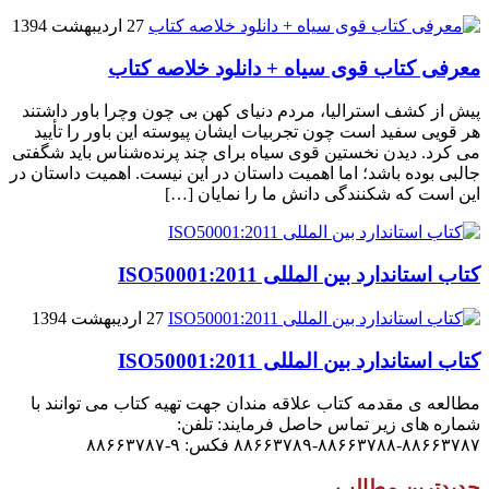
27 اردیبهشت 1394
معرفی کتاب قوی سیاه + دانلود خلاصه کتاب
پیش از کشف استرالیا، مردم دنیاى کهن بی چون وچرا باور داشتند
هر قویى سفید است چون تجربیات ایشان پیوسته این باور را تأیید
می کرد. دیدن نخستین قوى سیاه براى چند پرنده‌شناس باید شگفتى
جالبى بوده باشد؛ اما اهمیت داستان در این نیست. اهمیت داستان در
این است که شکنندگى دانش ما را نمایان […]
کتاب استاندارد بین المللی ISO50001:2011
27 اردیبهشت 1394
کتاب استاندارد بین المللی ISO50001:2011
مطالعه ی مقدمه کتاب علاقه مندان جهت تهیه کتاب می توانند با
شماره های زیر تماس حاصل فرمایند: تلفن:
۸۸۶۶۳۷۸۷-۸۸۶۶۳۷۸۸-۸۸۶۶۳۷۸۹ فکس: ۹-۸۸۶۶۳۷۸۷
جدیدترین مطالب