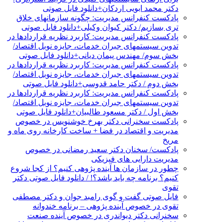
دکتر محمد ابویی اردکان+دانلود فایل صوتی
پادکست کنفرانس مدیریت: چگونه سازمانهای خلاق
تری بسازیم/ دکتر کیوان وکیلی+دانلود فایل صوتی
پادکست کنفرانس مدیریت: کاربرد نظریه قراردادها در
تدوین سیستمهای جبران خدمات، جایزه نوبل اقتصاد/
بخش سوم/ مهندس پیمان دیانی+دانلود فایل صوتی
پادکست کنفرانس مدیریت: کاربرد نظریه قراردادها در
تدوین سیستمهای جبران خدمات، جایزه نوبل اقتصاد/
بخش دوم / دکتر حامد قدوسی+دانلود فایل صوتی
پادکست کنفرانس مدیریت: کاربرد نظریه قراردادها در
تدوین سیستمهای جبران خدمات، جایزه نوبل اقتصاد/
بخش اول / دکتر مسعود طالبیان+دانلود فایل صوتی
پادکست سخنرانی دکتر بهرخ خوشنویس در خصوص
مدیریت و اقتصاد در فضا + ساخت کارخانه روی ماه و
مریخ
پادکست/ سخنان دکتر سعید رمضانی در خصوص
مدیریت دارایی های فیزیکی
چطور در سازمان ها آینده پژوهی کنیم؟ از کجا شروع
کنیم؟ برنامه چه باید باشد؟! / دانلود فایل صوتی دکتر
تقوی
فایل صوتی گفت و گوی رامبد جوان و دکتر مصطفی
تقوی در خصوص آینده پژوهی – برنامه خندوانه
سخنرانی دکتر دیواندری در خصوص آینده صنعت