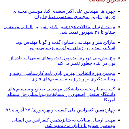
چهره ها: مهندس علی اکبر سعیدی کیا، موسس مجله ی
«روش» اولین مجله ی مهندسی صنایع ایران
مهلت ارسال مقالات هجدهمین کنفرانس بین المللی مهندسی
صنایع تا ۳۱ شهریور تمدید شد.
ماراتن هنر و مهندسی صنایع: گفت و گو با مهندس نوید
اسکندر: مدیر پروژه ای موفق، موزیسینی نوآور
پنج پیش‌بینی درباره آینده پول / شیوه‌های سنتی استفاده از
پول در آینده چطور تغییر می‌کند
پنجمین دورۀ انتخاب “بهترین پایان ­نامه کارشناسی­ ارشد و
رساله دکتری برتر در زمینه سیستم‌های فازی”
کسب مقام نخست دانشکده مهندسی صنایع و سیستم های
دانشگاه صنعتی اصفهان در مسابقات بین‌المللی حل مسئله
آمریکا
چهاردهمین کنفرانس ملی کیفیت و بهره وری/ ۲۷ آذرماه ۹۸
مهلت ارسال مقالات به شانزدهمین کنفرانس بین المللی
مهندسی صنایع تا ۱ آبان ماه تمدید شد.