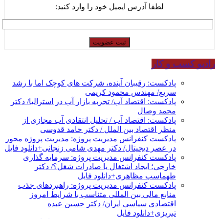
لطفا آدرس ایمیل خود را وارد کنید:
رادیو کسب و کار
پادکست: رقیبان آینده، شرکت های کوچک اما با رشد
سریع/ مهندس محمود کریمی
پادکست: اقتصاد آب/ تجربه بازار آب در استرالیا/ دکتر
محمد وصال
پادکست: اقتصاد آب / تحلیل انتقادی آب مجازی از
منظر اقتصاد بین الملل / دکتر حامد قدوسی
پادکست کنفرانس مدیریت پروژه: مدیریت پروژه محور
در عصر دیجیتال/ دکتر مهدی شامی زنجانی+دانلود فایل
پادکست کنفرانس مدیریت پروژه: سرمایه گذاری
خارجی؛ ایجاد اشتغال یا صادرات شغل؟/ دکتر
طهماسب مظاهری+دانلود فایل
پادکست کنفرانس مدیریت پروژه: راهبردهای جذب
منابع مالی بین المللی متناسب با شرایط امروز
اقتصادی سیاسی ایران/ دکتر حسین عبده
تبریزی+دانلود فایل