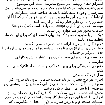
استراتژی‌های روشنی در سطح مدیریت است. این موضوع
تعیین‌کننده خواهد بود که آیا طرز فکر خدمات محور می‌تواند در یک
بیمارستان وجود داشته باشد یا نه. به اضافه، جلب مشارکت و
ارتباط کارمندان با این ماموریت نهایتا تعیین خواهد کرد که آیا آنان
همه روزه با این طرز فکر زندگی و کار می‌کنند.
موسسه تحقیقاتی گالوپ (Gallup) دریافته است که یک فرهنگ
خدمات محور نیازمند موارد زیر است:
• یک تیم با مدیریت متعهد که پشتیبان فلسفه‌ای که برای این خدمات
تنظیم شده، باشد.
• تعهد کارمندان برای ارائه خدمات برجسته و باکیفیت.
• طرح‌ریزی استراتژیک برنامه‌ها، سیاست‌ها و پروسه‌های سازمان با
هدف تمرکز بر خدمات.
• پروسه‌ای ثابت برای مستند کردن و انتشار دانش و کارآيی
سازمانی.
• تعهدی همیشگی برای بهبود عملکرد و استفاده از تاکتیک‌های ثابت
شده.
مدل فرهنگ خدماتی
اجرای هر نوع تغییری در یک صنعت خدماتی بدون یک نیروی کار
متعهد و با انگیزه سخت است حتی زمانی که مدیران به روشنی این
موضوع را با سازمان مطرح کرده باشند.
بخش‌های خدماتی حوزه سلامت با یک فرهنگ قوی خدمات‌رسان،
افرادی را که با این فرهنگ سازگار هستند استخدام کرده و در حین
عملیات استخدام و پذیرش سازمانی (onboarding: مکانیزمی که