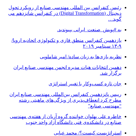
رئیس کنفرانس بین المللی مهندسی صنایع از رویکرد تحول
دیجیتال (Digital Transformation) در کنفرانس شانزدهم می
گوید…
به #پویش_صنعت_ایرانی بپیوندید.
یازدهمین کنفرانس منطق فازی و تکنولوژی اتحادیه اروپا/
۹-۱۳ سپتامبر ۲۰۱۹
نظریه بازی‌ها به زبان ساده/ امیر شاملویی
دهمین انتخابات هیات مدیره انجمن مهندسی صنایع ایران
برگزار شد.
جان تازه کسب‌وکار با تغییر استراتژی
رییس پانزدهمین کنفرانس بین‌المللی مهندسی صنایع ایران
مطرح کرد انعطاف‌پذیری از ویژگی‌های ماهیتی رشته
“مهندسی صنایع”
خاطره علی پهلوان خواننده گروه آریان از هفته‌ی مهندسی
صنایع در دانشکده‌ی فنی دانشگاه آزاد واحد جنوب
استراتژیست کیست؟‬/ محمد عبایی