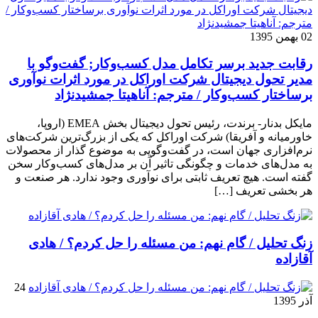
02 بهمن 1395
رقابت جدید برسر تکامل مدل کسب‌و‌کار; گفت‌وگو با
مدیر تحول دیجیتال شرکت اوراکل در مورد اثرات نوآوری
برساختار کسب‌وکار / مترجم: آناهیتا جمشیدنژاد
مایکل بدنار- برندت، رئیس تحول دیجیتال بخش EMEA (اروپا،
خاورمیانه و آفریقا) شرکت اوراکل که یکی از بزرگ‌ترین شرکت‌های
نرم‌افزاری جهان است، در گفت‌وگویی به موضوع گذار از محصولات
به مدل‌های خدمات و چگونگی تاثیر آن بر مدل‌های کسب‌و‌کار سخن
گفته است. هیچ تعریف ثابتی برای نوآوری وجود ندارد. هر صنعت و
هر بخشی تعریف […]
زنگ تحلیل / گام نهم: من مسئله را حل کردم؟ / هادی
آقازاده
24
آذر 1395