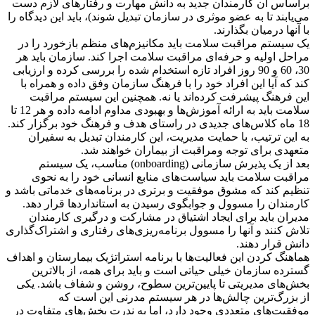
براساس آن کارمندان جدید به دانش مهارت و رفتارهای لازم دست
می‌یابند تا به عضو موثری در سازمان تبدیل شوند)، باید این دیدگاه را
با آنها درمیان بگذارند.
یک سیستم مراقبت سلامت باید مکانیزم‌های منظم بازخورد را در
مراحل اولیه و حرفه‌ای مراقبت سلامت اجرا کند. سازمان باید هر
30، 60 و 90 روز افراد تازه استخدام شده را بررسی کرده و ارزیابی
کند که آیا این افراد خود را با فرهنگ سازمان وفق داده و همراه با
این فرهنگ پیشرفت کرده‌اند یا نه. همچنین این سیستم مراقبت
سلامت باید به ارائه آموزش‌ها و بهبودی مداوم ادامه داده و هر 12 تا
18 ماه کلاس‌های جدیدی در راستای هدف و فرهنگ خود برگزار کند.
به این ترتیب، با حمایت مدیریت، این کارمندان تبدیل به سفیران
متعهدی برای توجه ومراقبت از بیماران خواهند شد.
بعد از یک پذیرش سازمانی (onboarding) مناسب، یک سیستم
مراقبت سلامت باید سیاست‌های منابع انسانی خود را به نحوی
تنظیم کند که مشوق موفقیت و برتری در برنامه‌های خدماتی باشد و
کارمندان را مسوول و جوابگوی رسیدن به استانداردها قرار دهد.
مدیران باید برای ایجاد اشتیاق در مشارکت و درگیری کارمندان
تلاش کنند و آنها را مسوول برنامه‌ریزی‌های رفتاری و اشتراک‌گذاری
دانش قرار دهند.
هماهنگ کردن این فعالیت‌ها با برنامه استراتژیک بیمارستان و اهداف
گسترده سازمان خیلی حیاتی است و باید برای همه، از بالاترین
بخش‌های مدیریتی تا پایین‌ترین سطوح، روشن و شفاف باشد. یکی
از بزرگ‌ترین چالش‌ها در هر سیستم مدرنی این است که
موفقیت‌های متعددی وجود دارد، اما به ندرت بخش‌های متفاوت در