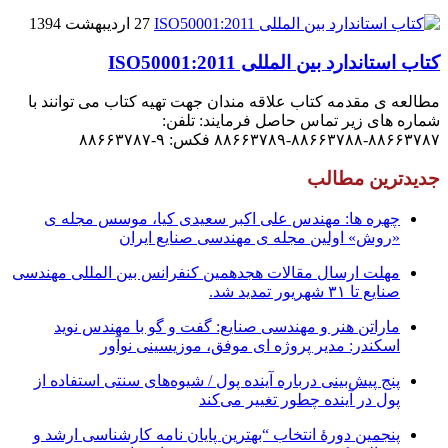
27 اردیبهشت 1394
کتاب استاندارد بین المللی ISO50001:2011
مطالعه ی مقدمه کتاب علاقه مندان جهت تهیه کتاب می توانند با
شماره های زیر تماس حاصل فرمایند: تلفن:
۸۸۶۶۳۷۸۷-۸۸۶۶۳۷۸۸-۸۸۶۶۳۷۸۹ فکس: ۹-۸۸۶۶۳۷۸۷
جدیدترین مطالب
چهره ها: مهندس علی اکبر سعیدی کیا، موسس مجله ی
«روش» اولین مجله ی مهندسی صنایع ایران
مهلت ارسال مقالات هجدهمین کنفرانس بین المللی مهندسی
صنایع تا ۳۱ شهریور تمدید شد.
ماراتن هنر و مهندسی صنایع: گفت و گو با مهندس نوید
اسکندر: مدیر پروژه ای موفق، موزیسینی نوآور
پنج پیش‌بینی درباره آینده پول / شیوه‌های سنتی استفاده از
پول در آینده چطور تغییر می‌کند
پنجمین دورۀ انتخاب “بهترین پایان ­نامه کارشناسی­ ارشد و