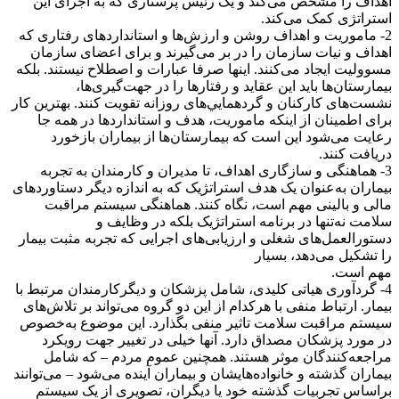
اهداف را مشخص می‌کند و یک رئیس پرستاری که به اجرای این
استراتژی کمک می‌کند.
2- ماموریت و اهداف روشن و ارزش‌ها و استانداردهای رفتاری که
اهداف و نیات سازمان را در بر می‌گیرند و برای اعضای سازمان
مسوولیت ایجاد می‌کنند. اینها صرفا عبارات و اصطلاح نیستند. بلکه
بیمارستان‌ها باید این عقاید و رفتارها را در جهت‌گیری‌ها،
نشست‌های کارکنان و گردهمايي‌های روزانه تقویت کنند. بهترین کار
برای اطمینان از اینکه ماموریت، هدف و استانداردها در همه جا
رعایت می‌شود این است که بیمارستان‌ها از بیماران بازخورد
دریافت کنند.
3- هماهنگی و سازگاری اهداف، تا مدیران و کارمندان به تجربه
بیماران به‌عنوان یک هدف استراتژیک که به اندازه دیگر دستاوردهای
مالی و بالینی مهم است، نگاه کنند. هماهنگی سیستم مراقبت
سلامت نه‌تنها در برنامه استراتژیک بلکه در وظایف و
دستورالعمل‌های شغلی و ارزیابی‌های اجرایی که تجربه مثبت بیمار
را تشکیل می‌دهد، بسیار
مهم است.
4- گردآوری هیاتی کلیدی، شامل پزشکان و دیگرکارمندان مرتبط با
بیمار. ارتباط منفی با هرکدام از این دو گروه می‌تواند بر تلاش‌های
سیستم مراقبت سلامت تاثیر منفی بگذارد. این موضوع به‌خصوص
در مورد پزشکان مصداق دارد. آنها خیلی در تغییر جهت رویکرد
مراجعه‌کنندگان موثر هستند. همچنین عموم مردم – که شامل
بیماران گذشته و خانواده‌هایشان و بیماران آینده می‌شود – می‌توانند
براساس تجربیات گذشته خود یا دیگران، تصویری از یک سیستم