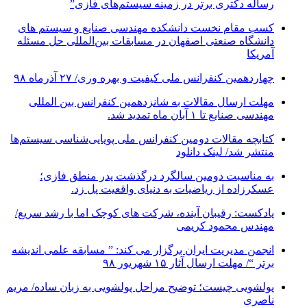
رساله دکتری برتر در زمینه سیستم‌های فازی”
کسب مقام نخست دانشکده مهندسی صنایع و سیستم های
دانشگاه صنعتی اصفهان در مسابقات بین‌المللی حل مسئله
آمریکا
چهاردهمین کنفرانس ملی کیفیت و بهره وری/ ۲۷ آذرماه ۹۸
مهلت ارسال مقالات به شانزدهمین کنفرانس بین المللی
مهندسی صنایع تا ۱ آبان ماه تمدید شد.
کتابچه مقالات دومین کنفرانس ملی پویایی‌شناسی سیستم‌ها
منتشر شد/ لینک دانلود
به مناسبت دومین سالگرد درگذشت پدر منطق فازی؛
عسکرزاده از ریاضیات به دنیای واقعیت پل زد.
پادکست: رقیبان آینده، شرکت های کوچک اما با رشد سریع/
مهندس محمود کریمی
انجمن مدیریت ایران برگزار می کند: ” مسابقه علمی اندیشه
برتر “/ مهلت ارسال آثار ۱۵ شهریور ۹۸
پولشویی چیست؛ توضیح مراحل پولشویی به زبان ساده/ مریم
ناصری