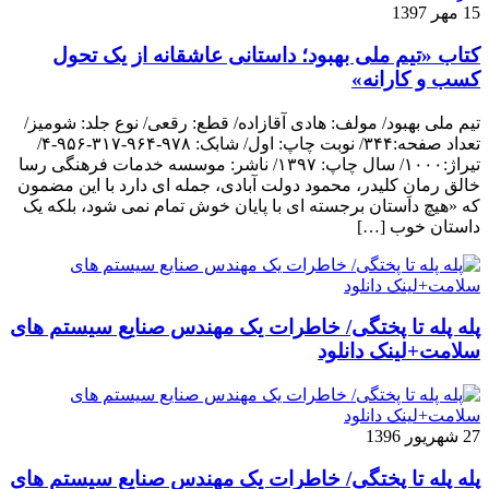
15 مهر 1397
کتاب «تیم ملی بهبود؛ داستانی عاشقانه از یک تحول
کسب و کارانه»
تیم ملی بهبود/ مولف: هادی آقازاده/ قطع: رقعی/ نوع جلد: شومیز/
تعداد صفحه:۳۴۴/ نوبت چاپ: اول/ شابک: ۹۷۸-۹۶۴-۳۱۷-۹۵۶-۴/
تیراژ:۱۰۰۰/ سال چاپ: ۱۳۹۷/ ناشر: موسسه خدمات فرهنگی رسا
خالق رمانِ کلیدر، محمود دولت آبادی، جمله ای دارد با این مضمون
که «هیچ داستان برجسته ای با پایان خوش تمام نمی شود، بلکه یک
داستان خوب […]
پله پله تا پختگی/ خاطرات یک مهندس صنایع سیستم های
سلامت+لینک دانلود
27 شهریور 1396
پله پله تا پختگی/ خاطرات یک مهندس صنایع سیستم های