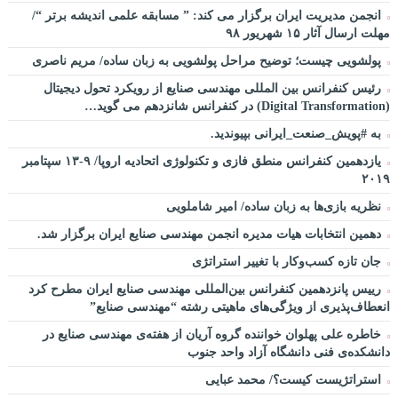
انجمن مدیریت ایران برگزار می کند: ” مسابقه علمی اندیشه برتر “/
مهلت ارسال آثار ۱۵ شهریور ۹۸
پولشویی چیست؛ توضیح مراحل پولشویی به زبان ساده/ مریم ناصری
رئیس کنفرانس بین المللی مهندسی صنایع از رویکرد تحول دیجیتال
(Digital Transformation) در کنفرانس شانزدهم می گوید…
به #پویش_صنعت_ایرانی بپیوندید.
یازدهمین کنفرانس منطق فازی و تکنولوژی اتحادیه اروپا/ ۹-۱۳ سپتامبر
۲۰۱۹
نظریه بازی‌ها به زبان ساده/ امیر شاملویی
دهمین انتخابات هیات مدیره انجمن مهندسی صنایع ایران برگزار شد.
جان تازه کسب‌وکار با تغییر استراتژی
رییس پانزدهمین کنفرانس بین‌المللی مهندسی صنایع ایران مطرح کرد
انعطاف‌پذیری از ویژگی‌های ماهیتی رشته “مهندسی صنایع”
خاطره علی پهلوان خواننده گروه آریان از هفته‌ی مهندسی صنایع در
دانشکده‌ی فنی دانشگاه آزاد واحد جنوب
استراتژیست کیست؟‬/ محمد عبایی