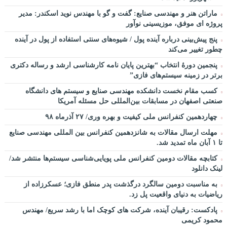
چطور در سازمان ها آینده پژوهی کنیم؟ از کجا شروع کنیم؟ برنامه چه
ماراتن هنر و مهندسی صنایع: گفت و گو با مهندس نوید اسکندر: مدیر
باید باشد؟! / دانلود فایل صوتی دکتر تقوی
پروژه ای موفق، موزیسینی نوآور
فایل صوتی گفت و گوی رامبد جوان و دکتر مصطفی تقوی در خصوص
پنج پیش‌بینی درباره آینده پول / شیوه‌های سنتی استفاده از پول در آینده
آینده پژوهی – برنامه خندوانه
چطور تغییر می‌کند
سخنرانی دکتر دیواندری در خصوص آینده صنعت بانکداری / کنفرانس
پنجمین دورۀ انتخاب “بهترین پایان ­نامه کارشناسی­ ارشد و رساله دکتری
ملی توسعه مدیریت پولی و بانکی
برتر در زمینه سیستم‌های فازی”
سخنرانی دکتر علیرضا فیض بخش با عنوان آینده پژوهی نظام بانکداری
کسب مقام نخست دانشکده مهندسی صنایع و سیستم های دانشگاه
/ ۹ بهمن ماه ۹۲
صنعتی اصفهان در مسابقات بین‌المللی حل مسئله آمریکا
چهاردهمین کنفرانس ملی کیفیت و بهره وری/ ۲۷ آذرماه ۹۸
مهلت ارسال مقالات به شانزدهمین کنفرانس بین المللی مهندسی صنایع
تا ۱ آبان ماه تمدید شد.
کتابچه مقالات دومین کنفرانس ملی پویایی‌شناسی سیستم‌ها منتشر شد/
لینک دانلود
به مناسبت دومین سالگرد درگذشت پدر منطق فازی؛ عسکرزاده از
ریاضیات به دنیای واقعیت پل زد.
پادکست: رقیبان آینده، شرکت های کوچک اما با رشد سریع/ مهندس
محمود کریمی