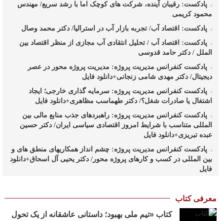
پادکست: رقیبان آینده، شرکت های کوچک اما با رشد سریع/ مهندس
محمود کریمی
پادکست: اقتصاد آب/ تجربه بازار آب در استرالیا/ دکتر محمد وصال
پادکست: اقتصاد آب / تحلیل انتقادی آب مجازی از منظر اقتصاد بین
الملل / دکتر حامد قدوسی
پادکست کنفرانس مدیریت پروژه: مدیریت پروژه محور در عصر
دیجیتال/ دکتر مهدی شامی زنجانی+دانلود فایل
پادکست کنفرانس مدیریت پروژه: سرمایه گذاری خارجی؛ ایجاد
اشتغال یا صادرات شغل؟/ دکتر طهماسب مظاهری+دانلود فایل
پادکست کنفرانس مدیریت پروژه: راهبردهای جذب منابع مالی بین
المللی متناسب با شرایط امروز اقتصادی سیاسی ایران/ دکتر حسین
عبده تبریزی+دانلود فایل
پادکست کنفرانس مدیریت پروژه: چشم انداز همکاریهای منطق های و
بین المللی در کسب و کارهای پروژه محور/ دکتر یحیی آل اسحاق+دانلود
فایل
پادکست کنفرانس مدیریت پروژه: راهبردهای وزارت نفت در ارتقای
مدیریت طرحهای بالادستی صنعت نفت/ مهندس حبیب الله
معرفی کتاب
بیطرف+دانلود فایل
کتاب «تیم ملی بهبود؛ داستانی عاشقانه از یک تحول
پادکست کنفرانس مدیریت پروژه: حکمرانی در کسب و کارهای پروژه