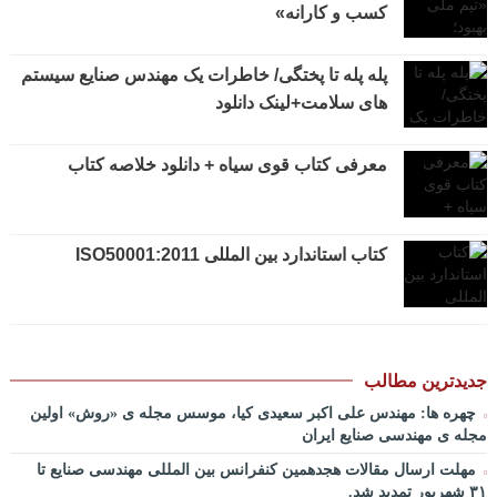
کسب و کارانه»
محور/ دکتر محمد صبحیه+دانلود فایل
پادکست کنفرانس مدیریت: منتورینگ مدیران ارشد برای ارتقای
شایستگیهای کلیدی در فرایند استراتژی/ دکتر محمد ابویی اردکان+دانلود
پله پله تا پختگی/ خاطرات یک مهندس صنایع سیستم
فایل صوتی
های سلامت+لینک دانلود
پادکست کنفرانس مدیریت: چگونه سازمانهای خلاق تری بسازیم/ دکتر
کیوان وکیلی+دانلود فایل صوتی
معرفی کتاب قوی سیاه + دانلود خلاصه کتاب
پادکست کنفرانس مدیریت: کاربرد نظریه قراردادها در تدوین
سیستمهای جبران خدمات، جایزه نوبل اقتصاد/ بخش سوم/ مهندس پیمان
دیانی+دانلود فایل صوتی
کتاب استاندارد بین المللی ISO50001:2011
پادکست کنفرانس مدیریت: کاربرد نظریه قراردادها در تدوین
سیستمهای جبران خدمات، جایزه نوبل اقتصاد/ بخش دوم / دکتر حامد
قدوسی+دانلود فایل صوتی
پادکست کنفرانس مدیریت: کاربرد نظریه قراردادها در تدوین
سیستمهای جبران خدمات، جایزه نوبل اقتصاد/ بخش اول / دکتر مسعود
طالبیان+دانلود فایل صوتی
جدیدترین مطالب
پادکست سخنرانی دکتر بهرخ خوشنویس در خصوص مدیریت و اقتصاد
چهره ها: مهندس علی اکبر سعیدی کیا، موسس مجله ی «روش» اولین
در فضا + ساخت کارخانه روی ماه و مریخ
مجله ی مهندسی صنایع ایران
پادکست/ سخنان دکتر سعید رمضانی در خصوص مدیریت دارایی های
مهلت ارسال مقالات هجدهمین کنفرانس بین المللی مهندسی صنایع تا
فیزیکی
۳۱ شهریور تمدید شد.