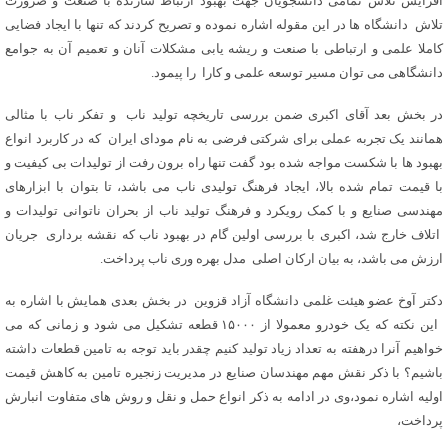
افزایش تلاش تمامی دانشجویان جهت بهبود ارتباط سازنده با صنعت و ضرورت
تلاش دانشگاه ها در این مقوله اشاره نموده و تصریح کردند که تنها با ایجاد فضایی
کاملا علمی و ارتباطی با صنعت و ریشه یابی مشکلات آنان و تعمیم آن به جوامع
دانشگاهی می توان مسیر توسعه علمی و کارا را پیمود.
در بخش بعد آقای اکبری ضمن بررسی تاریخچه تولید ناب و تفکر ناب با مثالی
همانند یک تجربه عملی برای شرکتی فرضی به نام مودای ایران که در کاربرد انواع
بهبود ها با شکست مواجه شده بود گفت تنها راه برون رفت از تولیدات بی کیفیت و
با قیمت تمام شده بالا، ایجاد فرهنگ تولیدی ناب می باشد، تا بتوان با ابزارهای
مهندسی صنایع و با کمک رویکرد و فرهنگ تولید ناب از بحران ناتوانی تولیدات و
اتلاف خارج شد، اکبری با بررسی اولین گام در بهبود ناب که نقشه برداری جریان
ارزش می باشد، به بیان ارکان اصلی مدل بهره وری ناب پرداخت.
دکتر آوخ عضو هیئت غلمی دانشگاه آزاد قزوین در بخش بعدی همایش با اشاره به
این نکته که یک خودرو معمولا از ۱۵۰۰۰ قطعه تشکیل می شود و زمانی که می
خواهیم آنرا درهفته به تعداد زیاد تولید کنیم چقدر باید توجه به تامین قطعات داشته
باشیم؟ با ذکر نقش مهم مهندسان صنایع در مدیریت زنجیره تامین به کاهش قیمت
اولیه اشاره نمود،وی در ادامه به ذکر انواع حمل و نقل و روش های متفاوت انبارش
پرداخت،