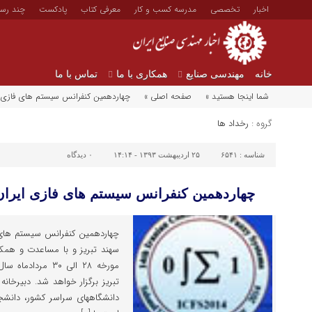
اخبار
تخصصی
مدرسه کسب و کار
معرفی کتاب
پادکست
چند رسا
خانه
مهندسی صنایع
همکاری با ما
تماس با ما
شما اینجا هستید »
صفحه اصلی »
چهاردهمین کنفرانس سیستم های فازی ایران / ۲۸ الی ۰
گروه :
رخداد ها
شناسه :
۶۵۴۱
۲۵ اردیبهشت ۱۳۹۳ - ۱۴:۱۴
۰
دیدگاه
چهاردهمین کنفرانس سیستم های فازی ایران / ۲۸ الی ۳۰ مرداد
چهاردهمین کنفرانس سیستم های ف
سهند تبریز و با مساعدت و همک
تبریز برگزار خواهد شد. دبیرخان
دانشگاههای سراسر کشور، دانش