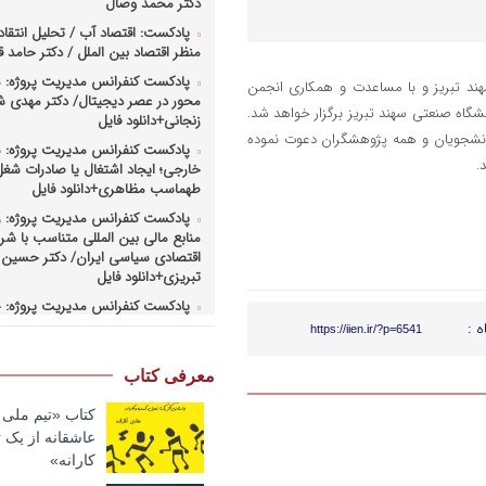
دکتر محمد وصال
پادکست: اقتصاد آب / تحلیل انتقاد
منظر اقتصاد بین الملل / دکتر حامد
پادکست کنفرانس مدیریت پروژه: م
هند تبریز و با مساعدت و همکاری انجمن
محور در عصر دیجیتال/ دکتر مهدی 
 مورخه ۲۸ الی ۳۰ مردادماه سال ۱۳۹۳ در محل دانشگاه صنعتی سهند تبریز برگزار خواهد شد.
زنجانی+دانلود فایل
دانشجویان و همه پژوهشگران دعوت نموده
پادکست کنفرانس مدیریت پروژه: س
.
خارجی؛ ایجاد اشتغال یا صادرات شغل
طهماسب مظاهری+دانلود فایل
پادکست کنفرانس مدیریت پروژه: 
منابع مالی بین المللی متناسب با شرا
اقتصادی سیاسی ایران/ دکتر حسین 
تبریزی+دانلود فایل
پادکست کنفرانس مدیریت پروژه: چ
همکاریهای منطق های و بین المللی 
ه :
https://iien.ir/?p=6541
کارهای پروژه محور/ دکتر یحیی آل اس
فایل
معرفی کتاب
پادکست کنفرانس مدیریت پروژه: ر
وزارت نفت در ارتقای مدیریت طرحها
کتاب «تیم ملی ب
صنعت نفت/ مهندس حبیب الله بیطرف
عاشقانه از یک
کارانه»
پادکست کنفرانس مدیریت پروژه: ح
کسب و کارهای پروژه محور/ دکتر مح