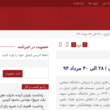
نه ای
چهره ها
یادداشت
۳ مرداد ۹۳
پ
عضویت در خبرنامه
لطفا آدرس ایمیل خود را وارد کنید:
 ۹۳
ازی ایران با میزبانی دانشگاه صنعتی
رادیو کسب و کار
اری انجمن سیستم های فازی ایران در
مورخه ۲۸ الی ۳۰ مردادماه سال ۱۳۹۳ در محل دانشگاه صنعتی سهند
پادکست: رقیبان آینده، شرکت های 
ه کنفرانس از اعضای محترم هیات علمی
رشد سریع/ مهندس محمود کریمی
جویان و همه پژوهشگران دعوت نموده
پادکست: اقتصاد آب/ تجربه بازار آب 