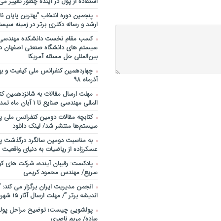
استفاده از پول در آینده چطور تغییر می‌
پادکست/ سخنان دکتر سعید رمض
پنجمین دورۀ انتخاب “بهترین پایان ­نا
مدیریت دارایی های فیزیکی
ارشد و رساله دکتری برتر در زمینه سیست
چطور در سازمان ها آینده پژوهی کنی
کسب مقام نخست دانشکده مهندسی 
شروع کنیم؟ برنامه چه باید باشد؟! / د
سیستم های دانشگاه صنعتی اصفهان در
صوتی دکتر تقوی
بین‌المللی حل مسئله آمریکا
فایل صوتی گفت و گوی رامبد جوان
مصطفی تقوی در خصوص آینده پژوه
آذرماه ۹۸
خندوانه
مهلت ارسال مقالات به شانزدهمین کن
سخنرانی دکتر دیواندری در خصوص
المللی مهندسی صنایع تا ۱ آبان ماه تمدید شد.
بانکداری / کنفرانس ملی توسعه مدی
بانکی
کتابچه مقالات دومین کنفرانس ملی پ
سیستم‌ها منتشر شد/ لینک دانلود
سخنرانی دکتر علیرضا فیض بخش با
پژوهی نظام بانکداری / ۹ بهمن ماه ۹۲
به مناسبت دومین سالگرد درگذشت پد
عسکرزاده از ریاضیات به دنیای واقعیت پ
پادکست: رقیبان آینده، شرکت های کو
سریع/ مهندس محمود کریمی
انجمن مدیریت ایران برگزار می کند: 
اندیشه برتر “/ مهلت ارسال آثار ۱۵ شهریور ۹۸
پولشویی چیست؛ توضیح مراحل پولشو
ساده/ مریم ناصری