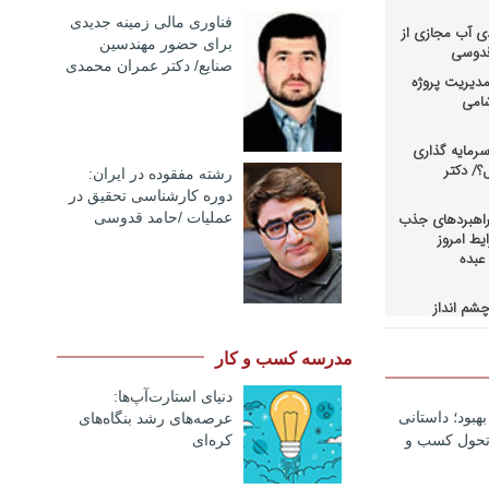
فناوری مالی زمینه جدیدی
ی آب مجازی از
برای حضور مهندسین
 قدوسی
صنایع/ دکتر عمران محمدی
دیریت پروژه
شامی
رمایه گذاری
؟/ دکتر
رشته مفقوده در ایران:
دوره کارشناسی تحقیق در
عملیات /حامد قدوسی
راهبردهای جذب
یط امروز
عبده
شم انداز
در کسب و
حاق+دانلود
مدرسه کسب و کار
اهبردهای
دنیای استارت‌آپ‌ها:
ی بالادستی
هبود؛ داستانی
عرصه‌های رشد بنگاه‌های
+دانلود فایل
کره‌ای‌
 تحول کسب و
کمرانی در
مد