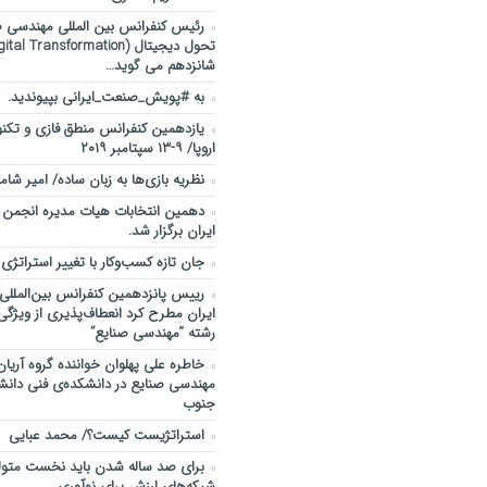
رئیس کنفرانس بین المللی مهندسی صن
شانزدهم می گوید…
به #پویش_صنعت_ایرانی بپیوندید.
یازدهمین کنفرانس منطق فازی و تکنول
اروپا/ ۹-۱۳ سپتامبر ۲۰۱۹
نظریه بازی‌ها به زبان ساده/ امیر شام
دهمین انتخابات هیات مدیره انجمن 
ایران برگزار شد.
جان تازه کسب‌وکار با تغییر استراتژی
رییس پانزدهمین کنفرانس بین‌المللی
ایران مطرح کرد انعطاف‌پذیری از ویژگ
رشته “مهندسی صنایع”
خاطره علی پهلوان خواننده گروه آریان
مهندسی صنایع در دانشکده‌ی فنی دانشگ
جنوب
استراتژیست کیست؟‬/ محمد عبایی
برای صد ساله شدن باید نخست متولد
شبکه‌های ارزش برای نوآوری