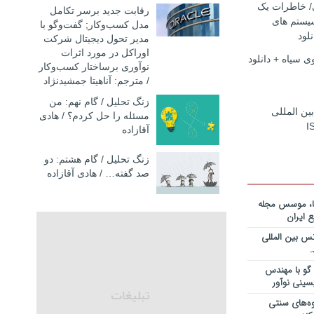
ی/ خاطرات یک
رقابت جدید برسر تکامل
یستم های
مدل کسب‌و‌کار; گفت‌وگو با
نگ مدیران
لود
مدیر تحول دیجیتال شرکت
در فرایند
اوراکل در مورد اثرات
نلود فایل
 سیاه + دانلود
نوآوری برساختار کسب‌وکار
/ مترجم: آناهیتا جمشیدنژاد
ازمانهای خلاق
ود فایل صوتی
زنگ تحلیل / گام نهم: من
بین المللی
مسئله را حل کردم؟ / هادی
ریه قراردادها
I
جایزه نوبل
آقازاده
انی+دانلود
زنگ تحلیل / گام هشتم: دو
ریه قراردادها
صد گفته… / هادی آقازاده
جایزه نوبل
ی+دانلود فایل
ا، موسس مجله
 ایران
ریه قراردادها
س بین المللی
جایزه نوبل
یان+دانلود
گو با مهندس
سینی نوآور
نویس در
ساخت کارخانه
وه‌های سنتی