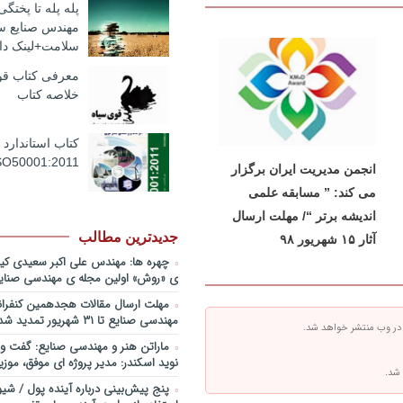
پله پله تا پختگ
صبحیه+دانلود فایل
مهندس صنایع س
پادکست کنفرانس مدیریت: منتوری
سلامت+لینک دان
ارشد برای ارتقای شایستگیهای کلیدی 
استراتژی/ دکتر محمد ابویی اردکان+دا
معرفی کتاب قوی
صوتی
خلاصه کتاب
پادکست کنفرانس مدیریت: چگونه س
تری بسازیم/ دکتر کیوان وکیلی+دانل
کتاب استاندارد 
پادکست کنفرانس مدیریت: کاربرد نظ
SO50001:2011
در تدوین سیستمهای جبران خدمات، 
انجمن مدیریت ایران برگزار
اقتصاد/ بخش سوم/ مهندس پیمان دی
می کند: ” مسابقه علمی
فایل صوتی
اندیشه برتر “/ مهلت ارسال
پادکست کنفرانس مدیریت: کاربرد نظ
جدیدترین مطالب
در تدوین سیستمهای جبران خدمات، 
آثار ۱۵ شهریور ۹۸
اقتصاد/ بخش دوم / دکتر حامد قدوس
چهره ها: مهندس علی اکبر سعیدی کی
صوتی
ی «روش» اولین مجله ی مهندسی صنایع
پادکست کنفرانس مدیریت: کاربرد نظ
مهلت ارسال مقالات هجدهمین کنفران
در تدوین سیستمهای جبران خدمات، 
مهندسی صنایع تا ۳۱ شهریور تمدید شد.
اقتصاد/ بخش اول / دکتر مسعود طالب
 در وب منتشر خواهد شد.
فایل صوتی
ماراتن هنر و مهندسی صنایع: گفت و 
نوید اسکندر: مدیر پروژه ای موفق، موزی
پادکست سخنرانی دکتر بهرخ خوش
 شد.
خصوص مدیریت و اقتصاد در فضا + 
پنج پیش‌بینی درباره آینده پول / شی
روی ماه و مریخ