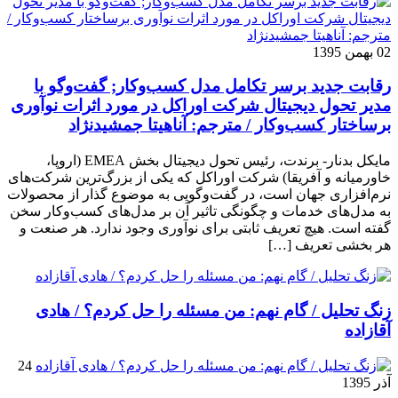
02 بهمن 1395
رقابت جدید برسر تکامل مدل کسب‌و‌کار; گفت‌وگو با
مدیر تحول دیجیتال شرکت اوراکل در مورد اثرات نوآوری
برساختار کسب‌وکار / مترجم: آناهیتا جمشیدنژاد
مایکل بدنار- برندت، رئیس تحول دیجیتال بخش EMEA (اروپا،
خاورمیانه و آفریقا) شرکت اوراکل که یکی از بزرگ‌ترین شرکت‌های
نرم‌افزاری جهان است، در گفت‌وگویی به موضوع گذار از محصولات
به مدل‌های خدمات و چگونگی تاثیر آن بر مدل‌های کسب‌و‌کار سخن
گفته است. هیچ تعریف ثابتی برای نوآوری وجود ندارد. هر صنعت و
هر بخشی تعریف […]
زنگ تحلیل / گام نهم: من مسئله را حل کردم؟ / هادی
آقازاده
24
آذر 1395