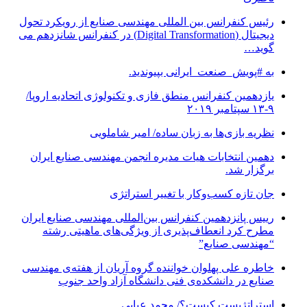
رئیس کنفرانس بین المللی مهندسی صنایع از رویکرد تحول
دیجیتال (Digital Transformation) در کنفرانس شانزدهم می
گوید…
به #پویش_صنعت_ایرانی بپیوندید.
یازدهمین کنفرانس منطق فازی و تکنولوژی اتحادیه اروپا/
۹-۱۳ سپتامبر ۲۰۱۹
نظریه بازی‌ها به زبان ساده/ امیر شاملویی
دهمین انتخابات هیات مدیره انجمن مهندسی صنایع ایران
برگزار شد.
جان تازه کسب‌وکار با تغییر استراتژی
رییس پانزدهمین کنفرانس بین‌المللی مهندسی صنایع ایران
مطرح کرد انعطاف‌پذیری از ویژگی‌های ماهیتی رشته
“مهندسی صنایع”
خاطره علی پهلوان خواننده گروه آریان از هفته‌ی مهندسی
صنایع در دانشکده‌ی فنی دانشگاه آزاد واحد جنوب
استراتژیست کیست؟‬/ محمد عبایی