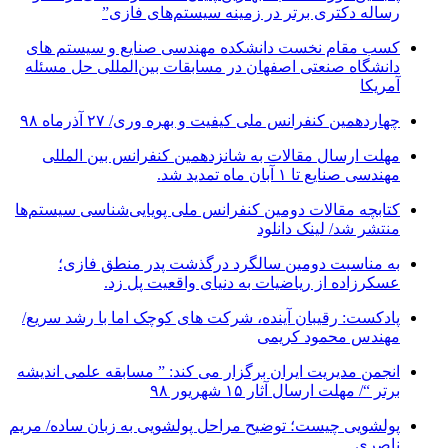
رساله دکتری برتر در زمینه سیستم‌های فازی”
کسب مقام نخست دانشکده مهندسی صنایع و سیستم های
دانشگاه صنعتی اصفهان در مسابقات بین‌المللی حل مسئله
آمریکا
چهاردهمین کنفرانس ملی کیفیت و بهره وری/ ۲۷ آذرماه ۹۸
مهلت ارسال مقالات به شانزدهمین کنفرانس بین المللی
مهندسی صنایع تا ۱ آبان ماه تمدید شد.
کتابچه مقالات دومین کنفرانس ملی پویایی‌شناسی سیستم‌ها
منتشر شد/ لینک دانلود
به مناسبت دومین سالگرد درگذشت پدر منطق فازی؛
عسکرزاده از ریاضیات به دنیای واقعیت پل زد.
پادکست: رقیبان آینده، شرکت های کوچک اما با رشد سریع/
مهندس محمود کریمی
انجمن مدیریت ایران برگزار می کند: ” مسابقه علمی اندیشه
برتر “/ مهلت ارسال آثار ۱۵ شهریور ۹۸
پولشویی چیست؛ توضیح مراحل پولشویی به زبان ساده/ مریم
ناصری