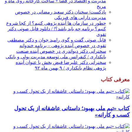
مدیریت و اقتصاد در فضا + ساخت کارخانه روی ماه و
مریخ
پادکست/ سخنان دکتر سعید رمضانی در خصوص
مدیریت دارایی های فیزیکی
چطور در سازمان ها آینده پژوهی کنیم؟ از کجا شروع
کنیم؟ برنامه چه باید باشد؟! / دانلود فایل صوتی دکتر
تقوی
فایل صوتی گفت و گوی رامبد جوان و دکتر مصطفی
تقوی در خصوص آینده پژوهی – برنامه خندوانه
سخنرانی دکتر دیواندری در خصوص آینده صنعت
بانکداری / کنفرانس ملی توسعه مدیریت پولی و بانکی
سخنرانی دکتر علیرضا فیض بخش با عنوان آینده
پژوهی نظام بانکداری / ۹ بهمن ماه ۹۲
معرفی کتاب
کتاب «تیم ملی بهبود؛ داستانی عاشقانه از یک تحول
کسب و کارانه»