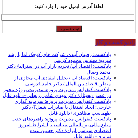
لطفا آدرس ایمیل خود را وارد کنید:
رادیو کسب و کار
پادکست: رقیبان آینده، شرکت های کوچک اما با رشد
سریع/ مهندس محمود کریمی
پادکست: اقتصاد آب/ تجربه بازار آب در استرالیا/ دکتر
محمد وصال
پادکست: اقتصاد آب / تحلیل انتقادی آب مجازی از
منظر اقتصاد بین الملل / دکتر حامد قدوسی
پادکست کنفرانس مدیریت پروژه: مدیریت پروژه محور
در عصر دیجیتال/ دکتر مهدی شامی زنجانی+دانلود فایل
پادکست کنفرانس مدیریت پروژه: سرمایه گذاری
خارجی؛ ایجاد اشتغال یا صادرات شغل؟/ دکتر
طهماسب مظاهری+دانلود فایل
پادکست کنفرانس مدیریت پروژه: راهبردهای جذب
منابع مالی بین المللی متناسب با شرایط امروز
اقتصادی سیاسی ایران/ دکتر حسین عبده
تبریزی+دانلود فایل