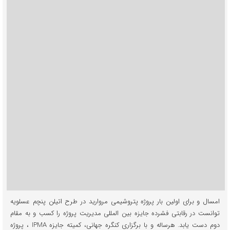
بین
المللی
مدیریت
پروژه
برای
اولین
بار
به
یک
پروژه
ایرانی
امسال و برای اولین بار پروژه پتروشیمی مروارید در طرح اتیلن پنچم عسلویه
توانست در رقابتی فشرده جایزه بین المللی مدیریت پروژه را کسب و به مقام
دوم دست یابد. هرساله و با برگزاری کنگره جهانی، کمیته جایزه IPMA ، پروژه