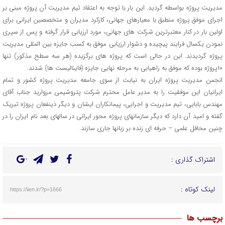
مدیریت پروژه بواسطه گردید. این بار با توجه به اعتقاد تیم مدیریت آن پروژه مبنی بر
اجرای موفق پروژه منطبق با معیارهای جهانی، کارکرد مدیران و متخصصین ایرانی برای
اولین بار در کنار معتبرترین شرکت های جهانی، مورد ارزیابی قرار گرفته و پس از سپری
نمودن یکسال فرایند پیچیده و دشوار ارزیابی موفق به کسب جایزه بین المللی مدیریت
پروژه گردیدند. این در حالی است که پروژه های برگزیده (هر سه سطح مذکور) تنها
۱۰پروژه بوده که موفق به راهیابی به مرحله نهایی جایزه (فاینالیست ها) شدند.
انجمن مدیریت پروژه ایران به نیابت از سوی جامعه مدیریت پروژه کشور و تمام
ایرانیان این موفقیت را به مدیر عامل محترم شرکت پتروشیمی مروارید جناب آقای
مهندس بابایی، تیم مدیریت و اجرایی، پیمانکاران ایشان و دیگر ذینفعان پروژه تبریک
گفته و امید آن دارد که دیگر سازمانهای پروژه محور ایرانی در سالهای بعد نام ایران را در
چنین محافل علمی – حرفه ای زنده بر زبانها جاری سازند.
اشتراک گذاری :
لینک کوتاه :
https://iien.ir/?p=1666
برچسب ها