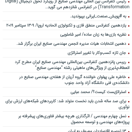
رئیس کنفرانس بین المللی مهندسی صنایع از رویکرد تحول دیجیتال (Digital
Transformation) در کنفرانس شانزدهم می گوید…
به #پویش_صنعت_ایرانی بپیوندید.
یازدهمین کنفرانس منطق فازی و تکنولوژی اتحادیه اروپا/ ۹-۱۳ سپتامبر ۲۰۱۹
نظریه بازی‌ها به زبان ساده/ امیر شاملویی
دهمین انتخابات هیات مدیره انجمن مهندسی صنایع ایران برگزار شد.
جان تازه کسب‌وکار با تغییر استراتژی
رییس پانزدهمین کنفرانس بین‌المللی مهندسی صنایع ایران مطرح کرد
انعطاف‌پذیری از ویژگی‌های ماهیتی رشته “مهندسی صنایع”
خاطره علی پهلوان خواننده گروه آریان از هفته‌ی مهندسی صنایع در
دانشکده‌ی فنی دانشگاه آزاد واحد جنوب
استراتژیست کیست؟‬/ محمد عبایی
برای صد ساله شدن باید نخست متولد شد: کاربردهای شبکه‌های ارزش برای
نوآوری
نسل چهارم مهندسی / اثرگذاری هرچه بیشتر فناوری‌های پیشرفته بر
پروژه‌های مهندسی و توسعه محصول
۱۳ توصیه اقتصاددان معروف به ایران