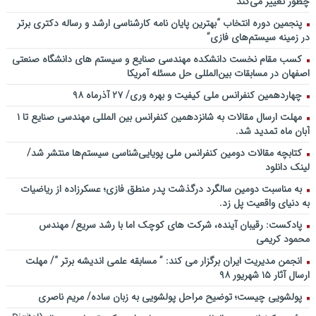
چطور تغییر می‌کند
ملی توسعه مدیریت پولی و بانکی
پنجمین دورۀ انتخاب “بهترین پایان ­نامه کارشناسی­ ارشد و رساله دکتری برتر
سخنرانی دکتر علیرضا فیض بخش با عنوان آینده پژوهی نظام بانکداری / ۹
در زمینه سیستم‌های فازی”
بهمن ماه ۹۲
کسب مقام نخست دانشکده مهندسی صنایع و سیستم های دانشگاه صنعتی
اصفهان در مسابقات بین‌المللی حل مسئله آمریکا
چهاردهمین کنفرانس ملی کیفیت و بهره وری/ ۲۷ آذرماه ۹۸
مهلت ارسال مقالات به شانزدهمین کنفرانس بین المللی مهندسی صنایع تا ۱
آبان ماه تمدید شد.
کتابچه مقالات دومین کنفرانس ملی پویایی‌شناسی سیستم‌ها منتشر شد/
لینک دانلود
به مناسبت دومین سالگرد درگذشت پدر منطق فازی؛ عسکرزاده از ریاضیات
به دنیای واقعیت پل زد.
پادکست: رقیبان آینده، شرکت های کوچک اما با رشد سریع/ مهندس
محمود کریمی
انجمن مدیریت ایران برگزار می کند: ” مسابقه علمی اندیشه برتر “/ مهلت
ارسال آثار ۱۵ شهریور ۹۸
پولشویی چیست؛ توضیح مراحل پولشویی به زبان ساده/ مریم ناصری