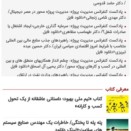
/ دکتر حامد قدوسی
پادکست کنفرانس مدیریت پروژه: مدیریت پروژه محور در عصر دیجیتال/
دکتر مهدی شامی زنجانی+دانلود فایل
پادکست کنفرانس مدیریت پروژه: سرمایه گذاری خارجی؛ ایجاد اشتغال یا
صادرات شغل؟/ دکتر طهماسب مظاهری+دانلود فایل
پادکست کنفرانس مدیریت پروژه: راهبردهای جذب منابع مالی بین المللی
متناسب با شرایط امروز اقتصادی سیاسی ایران/ دکتر حسین عبده
تبریزی+دانلود فایل
پادکست کنفرانس مدیریت پروژه: چشم انداز همکاریهای منطق های و بین
المللی در کسب و کارهای پروژه محور/ دکتر یحیی آل اسحاق+دانلود فایل
پادکست کنفرانس مدیریت پروژه: راهبردهای وزارت نفت در ارتقای
مدیریت طرحهای بالادستی صنعت نفت/ مهندس حبیب الله بیطرف+دانلود
فایل
معرفی کتاب
پادکست کنفرانس مدیریت پروژه: حکمرانی در کسب و کارهای پروژه
کتاب «تیم ملی بهبود؛ داستانی عاشقانه از یک تحول
محور/ دکتر محمد صبحیه+دانلود فایل
کسب و کارانه»
پادکست کنفرانس مدیریت: منتورینگ مدیران ارشد برای ارتقای
شایستگیهای کلیدی در فرایند استراتژی/ دکتر محمد ابویی اردکان+دانلود
فایل صوتی
پله پله تا پختگی/ خاطرات یک مهندس صنایع سیستم
های سلامت+لینک دانلود
پادکست کنفرانس مدیریت: چگونه سازمانهای خلاق تری بسازیم/ دکتر