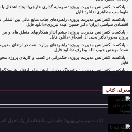
پادکست کنفرانس مدیریت پروژه: سرمایه گذاری خارجی؛ ایجاد اشتغال یا 
طهماسب مظاهری+دانلود فایل
پادکست کنفرانس مدیریت پروژه: راهبردهای جذب منابع مالی بین المللی م
اقتصادی سیاسی ایران/ دکتر حسین عبده تبریزی+دانلود فایل
پادکست کنفرانس مدیریت پروژه: چشم انداز همکاریهای منطق های و بین ا
پروژه محور/ دکتر یحیی آل اسحاق+دانلود فایل
پادکست کنفرانس مدیریت پروژه: راهبردهای وزارت نفت در ارتقای مدیر
نفت/ مهندس حبیب الله بیطرف+دانلود فایل
پادکست کنفرانس مدیریت پروژه: حکمرانی در کسب و کارهای پروژه محور/
فایل
پادکست کنفرانس مدیریت: منتورینگ مدیران ارشد برای ارتقای شایستگیهای 
دکتر محمد ابویی اردکان+دانلود فایل صوتی
پادکست کنفرانس مدیریت: چگونه سازمانهای خلاق تری بسازیم/ دکتر کیوان
معرفی کتاب
پادکست کنفرانس مدیریت: کاربرد نظریه قراردادها در تدوین سیستمهای جب
اقتصاد/ بخش سوم/ مهندس پیمان دیانی+دانلود فایل صوتی
پادکست کنفرانس مدیریت: کاربرد نظریه قراردادها در تدوین سیستمهای جب
اقتصاد/ بخش دوم / دکتر حامد قدوسی+دانلود فایل صوتی
پادکست کنفرانس مدیریت: کاربرد نظریه قراردادها در تدوین سیستمهای جب
کتاب «تیم ملی بهبود؛ داستانی عاشقانه از یک تحول کس
اقتصاد/ بخش اول / دکتر مسعود طالبیان+دانلود فایل صوتی
پادکست سخنرانی دکتر بهرخ خوشنویس در خصوص مدیریت و اقتصاد در فض