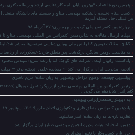
پنجمین دورۀ انتخاب “بهترین پایان ­نامه کارشناسی­ ارشد و رساله دکتری برت
کسب مقام نخست دانشکده مهندسی صنایع و سیستم های دانشگاه صنعتی اص
بین‌المللی حل مسئله آمریکا
چهاردهمین کنفرانس ملی کیفیت و بهره وری/ ۲۷ آذرماه ۹۸
مهلت ارسال مقالات به شانزدهمین کنفرانس بین المللی مهندسی صنایع تا ۱ آبان ماه تمدید شد.
کتابچه مقالات دومین کنفرانس ملی پویایی‌شناسی سیستم‌ها منتشر شد/ لینک 
به مناسبت دومین سالگرد درگذشت پدر منطق فازی؛ عسکرزاده از ریاضیات به
پادکست: رقیبان آینده، شرکت های کوچک اما با رشد سریع/ مهندس محمود 
انجمن مدیریت ایران برگزار می کند: ” مسابقه علمی اندیشه برتر “/ مهلت ارسال آثار 
پولشویی چیست؛ توضیح مراحل پولشویی به زبان ساده/ مریم ناصری
کنفرانس شانزدهم می گوید…
به #پویش_صنعت_ایرانی بپیوندید.
یازدهمین کنفرانس منطق فازی و تکنولوژی اتحادیه اروپا/ ۹-۱۳ سپتامبر ۲۰۱۹
نظریه بازی‌ها به زبان ساده/ امیر شاملویی
دهمین انتخابات هیات مدیره انجمن مهندسی صنایع ایران برگزار شد.
جان تازه کسب‌وکار با تغییر استراتژی