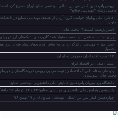
رییس پانزدهمین کنفرانس بین‌المللی مهندسی صنایع ایران مطرح کرد انعطاف
ماهیتی رشته “مهندسی صنایع”
خاطره علی پهلوان خواننده گروه آریان از هفته‌ی مهندسی صنایع در دانشکده‌
جنوب
استراتژیست کیست؟‬/ محمد عبایی
برای صد ساله شدن باید نخست متولد شد: کاربردهای شبکه‌های ارزش برای 
نسل چهارم مهندسی / اثرگذاری هرچه بیشتر فناوری‌های پیشرفته بر پروژه‌
محصول
۱۳ توصیه اقتصاددان معروف به ایران
منشأ «صف» در اقتصاد ایران
پدیده‌ای به نام دامپینگ اقتصادی; توسعه‌ی بی رویه‌ی فروشگاه‌های زنجیره‌ای
محمد عبائی شوشتری
دانشگاه یزد میزبان پانزدهمین همایش ملی دانشجویی مهندسی صنایع
پانزدهمین همایش ملی دانشجویی مهندسی صنایع/ ۲۳ و ۲۴ آذرماه ۹۶/ دانشگاه یزد
چهاردهمین کنفرانس بین المللی مهندسی صنایع/ ۱۸ و ۱۹ بهمن ۹۶