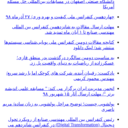
دانشگاه صنعتی اصفهان در مسابقات بین‌المللی حل مسئله
آمریکا
چهاردهمین کنفرانس ملی کیفیت و بهره وری/ ۲۷ آذرماه ۹۸
مهلت ارسال مقالات به شانزدهمین کنفرانس بین المللی
مهندسی صنایع تا ۱ آبان ماه تمدید شد.
کتابچه مقالات دومین کنفرانس ملی پویایی‌شناسی سیستم‌ها
منتشر شد/ لینک دانلود
به مناسبت دومین سالگرد درگذشت پدر منطق فازی؛
عسکرزاده از ریاضیات به دنیای واقعیت پل زد.
پادکست: رقیبان آینده، شرکت های کوچک اما با رشد سریع/
مهندس محمود کریمی
انجمن مدیریت ایران برگزار می کند: ” مسابقه علمی اندیشه
برتر “/ مهلت ارسال آثار ۱۵ شهریور ۹۸
پولشویی چیست؛ توضیح مراحل پولشویی به زبان ساده/ مریم
ناصری
رئیس کنفرانس بین المللی مهندسی صنایع از رویکرد تحول
دیجیتال (Digital Transformation) در کنفرانس شانزدهم می