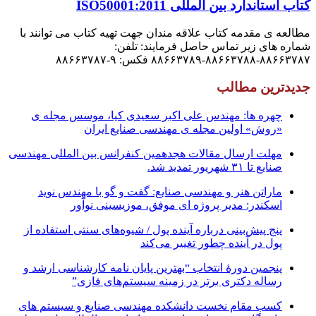
کتاب استاندارد بین المللی ISO50001:2011
مطالعه ی مقدمه کتاب علاقه مندان جهت تهیه کتاب می توانند با
شماره های زیر تماس حاصل فرمایند: تلفن:
۸۸۶۶۳۷۸۷-۸۸۶۶۳۷۸۸-۸۸۶۶۳۷۸۹ فکس: ۹-۸۸۶۶۳۷۸۷
جدیدترین مطالب
چهره ها: مهندس علی اکبر سعیدی کیا، موسس مجله ی
«روش» اولین مجله ی مهندسی صنایع ایران
مهلت ارسال مقالات هجدهمین کنفرانس بین المللی مهندسی
صنایع تا ۳۱ شهریور تمدید شد.
ماراتن هنر و مهندسی صنایع: گفت و گو با مهندس نوید
اسکندر: مدیر پروژه ای موفق، موزیسینی نوآور
پنج پیش‌بینی درباره آینده پول / شیوه‌های سنتی استفاده از
پول در آینده چطور تغییر می‌کند
پنجمین دورۀ انتخاب “بهترین پایان ­نامه کارشناسی­ ارشد و
رساله دکتری برتر در زمینه سیستم‌های فازی”
کسب مقام نخست دانشکده مهندسی صنایع و سیستم های