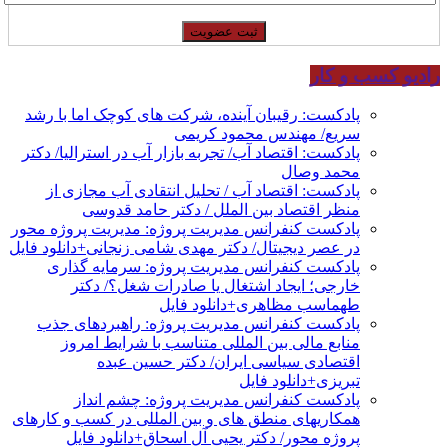
رادیو کسب و کار
پادکست: رقیبان آینده، شرکت های کوچک اما با رشد
سریع/ مهندس محمود کریمی
پادکست: اقتصاد آب/ تجربه بازار آب در استرالیا/ دکتر
محمد وصال
پادکست: اقتصاد آب / تحلیل انتقادی آب مجازی از
منظر اقتصاد بین الملل / دکتر حامد قدوسی
پادکست کنفرانس مدیریت پروژه: مدیریت پروژه محور
در عصر دیجیتال/ دکتر مهدی شامی زنجانی+دانلود فایل
پادکست کنفرانس مدیریت پروژه: سرمایه گذاری
خارجی؛ ایجاد اشتغال یا صادرات شغل؟/ دکتر
طهماسب مظاهری+دانلود فایل
پادکست کنفرانس مدیریت پروژه: راهبردهای جذب
منابع مالی بین المللی متناسب با شرایط امروز
اقتصادی سیاسی ایران/ دکتر حسین عبده
تبریزی+دانلود فایل
پادکست کنفرانس مدیریت پروژه: چشم انداز
همکاریهای منطق های و بین المللی در کسب و کارهای
پروژه محور/ دکتر یحیی آل اسحاق+دانلود فایل