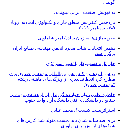
گوید…
به #پویش_صنعت_ایرانی بپیوندید.
یازدهمین کنفرانس منطق فازی و تکنولوژی اتحادیه اروپا/
۹-۱۳ سپتامبر ۲۰۱۹
نظریه بازی‌ها به زبان ساده/ امیر شاملویی
دهمین انتخابات هیات مدیره انجمن مهندسی صنایع ایران
برگزار شد.
جان تازه کسب‌وکار با تغییر استراتژی
رییس پانزدهمین کنفرانس بین‌المللی مهندسی صنایع ایران
مطرح کرد انعطاف‌پذیری از ویژگی‌های ماهیتی رشته
“مهندسی صنایع”
خاطره علی پهلوان خواننده گروه آریان از هفته‌ی مهندسی
صنایع در دانشکده‌ی فنی دانشگاه آزاد واحد جنوب
استراتژیست کیست؟‬/ محمد عبایی
برای صد ساله شدن باید نخست متولد شد: کاربردهای
شبکه‌های ارزش برای نوآوری