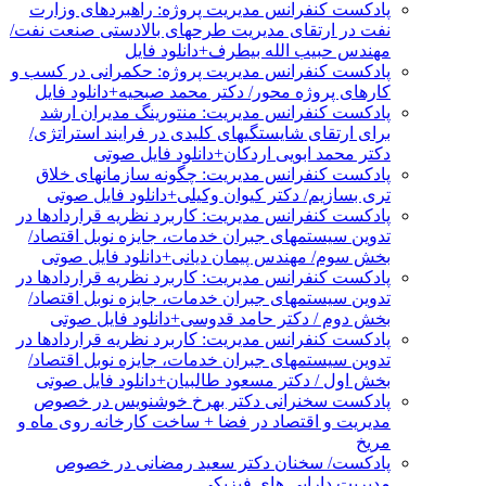
پادکست کنفرانس مدیریت پروژه: راهبردهای وزارت
نفت در ارتقای مدیریت طرحهای بالادستی صنعت نفت/
مهندس حبیب الله بیطرف+دانلود فایل
پادکست کنفرانس مدیریت پروژه: حکمرانی در کسب و
کارهای پروژه محور/ دکتر محمد صبحیه+دانلود فایل
پادکست کنفرانس مدیریت: منتورینگ مدیران ارشد
برای ارتقای شایستگیهای کلیدی در فرایند استراتژی/
دکتر محمد ابویی اردکان+دانلود فایل صوتی
پادکست کنفرانس مدیریت: چگونه سازمانهای خلاق
تری بسازیم/ دکتر کیوان وکیلی+دانلود فایل صوتی
پادکست کنفرانس مدیریت: کاربرد نظریه قراردادها در
تدوین سیستمهای جبران خدمات، جایزه نوبل اقتصاد/
بخش سوم/ مهندس پیمان دیانی+دانلود فایل صوتی
پادکست کنفرانس مدیریت: کاربرد نظریه قراردادها در
تدوین سیستمهای جبران خدمات، جایزه نوبل اقتصاد/
بخش دوم / دکتر حامد قدوسی+دانلود فایل صوتی
پادکست کنفرانس مدیریت: کاربرد نظریه قراردادها در
تدوین سیستمهای جبران خدمات، جایزه نوبل اقتصاد/
بخش اول / دکتر مسعود طالبیان+دانلود فایل صوتی
پادکست سخنرانی دکتر بهرخ خوشنویس در خصوص
مدیریت و اقتصاد در فضا + ساخت کارخانه روی ماه و
مریخ
پادکست/ سخنان دکتر سعید رمضانی در خصوص
مدیریت دارایی های فیزیکی