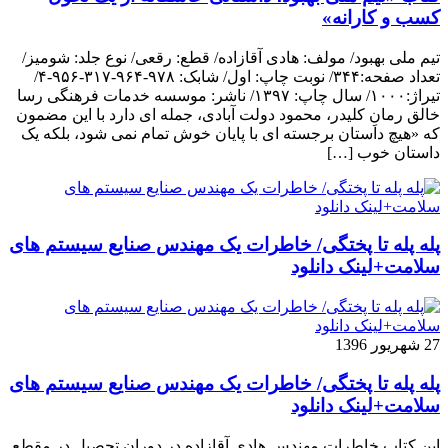
کسب و کارانه»
تیم ملی بهبود/ مولف: هادی آقازاده/ قطع: رقعی/ نوع جلد: شومیز/
تعداد صفحه:۳۴۴/ نوبت چاپ: اول/ شابک: ۹۷۸-۹۶۴-۳۱۷-۹۵۶-۴/
تیراژ:۱۰۰۰/ سال چاپ: ۱۳۹۷/ ناشر: موسسه خدمات فرهنگی رسا
خالق رمانِ کلیدر، محمود دولت آبادی، جمله ای دارد با این مضمون
که «هیچ داستان برجسته ای با پایان خوش تمام نمی شود، بلکه یک
داستان خوب […]
پله پله تا پختگی/ خاطرات یک مهندس صنایع سیستم های
سلامت+لینک دانلود
27 شهریور 1396
پله پله تا پختگی/ خاطرات یک مهندس صنایع سیستم های
سلامت+لینک دانلود
این کتاب خاطرات مهندس هادی آقازاده در دوران تحصیل در مقطع