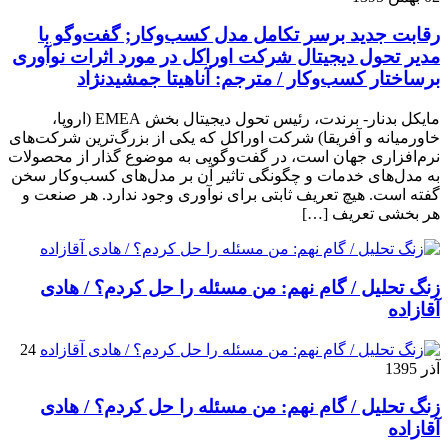
رقابت جدید برسر تکامل مدل کسب‌و‌کار; گفت‌وگو با
مدیر تحول دیجیتال شرکت اوراکل در مورد اثرات نوآوری
برساختار کسب‌وکار / مترجم: آناهیتا جمشیدنژاد
مایکل بدنار- برندت، رئیس تحول دیجیتال بخش EMEA (اروپا،
خاورمیانه و آفریقا) شرکت اوراکل که یکی از بزرگ‌ترین شرکت‌های
نرم‌افزاری جهان است، در گفت‌وگویی به موضوع گذار از محصولات
به مدل‌های خدمات و چگونگی تاثیر آن بر مدل‌های کسب‌و‌کار سخن
گفته است. هیچ تعریف ثابتی برای نوآوری وجود ندارد. هر صنعت و
هر بخشی تعریف […]
زنگ تحلیل / گام نهم: من مسئله را حل کردم؟ / هادی
آقازاده
24
آذر 1395
زنگ تحلیل / گام نهم: من مسئله را حل کردم؟ / هادی
آقازاده