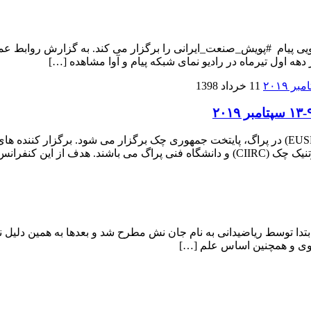
ویی پیام #پویش_صنعت_ایرانی را برگزار می کند. به گزارش روابط عم
ه اول تیرماه در رادیو نمای شبکه پیام و آوا مشاهده […]
11 خرداد 1398
یازدهمین کنفرانس منطق فازی و تکنولوژی اتحادیه اروپا (EUSFLAT-2019) در پراگ، پایتخت جمهوری
ر وی و همچنین اساس علم […]