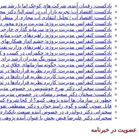
پادکست: رقیبان آینده، شرکت های کوچک اما با رشد س
پادکست: اقتصاد آب/ تجربه بازار آب در استرالیا/ دکتر م
پادکست: اقتصاد آب / تحلیل انتقادی آب مجازی از منظر ا
پادکست کنفرانس مدیریت پروژه: مدیریت پروژه محور در 
پادکست کنفرانس مدیریت پروژه: سرمایه گذاری خارجی؛
پادکست کنفرانس مدیریت پروژه: راهبردهای جذب منابع م
پادکست کنفرانس مدیریت پروژه: چشم انداز همکاریهای م
پادکست کنفرانس مدیریت پروژه: راهبردهای وزارت نفت 
پادکست کنفرانس مدیریت پروژه: حکمرانی در کسب و کار
پادکست کنفرانس مدیریت: منتورینگ مدیران ارشد برای ار
پادکست کنفرانس مدیریت: چگونه سازمانهای خلاق تری بس
پادکست کنفرانس مدیریت: کاربرد نظریه قراردادها در ت
پادکست کنفرانس مدیریت: کاربرد نظریه قراردادها در ت
پادکست کنفرانس مدیریت: کاربرد نظریه قراردادها در تد
پادکست سخنرانی دکتر بهرخ خوشنویس در خصوص مدیریت
پادکست/ سخنان دکتر سعید رمضانی در خصوص مدیریت د
چطور در سازمان ها آینده پژوهی کنیم؟ از کجا شروع کنیم؟
فایل صوتی گفت و گوی رامبد جوان و دکتر مصطفی تقوی 
سخنرانی دکتر دیواندری در خصوص آینده صنعت بانکداری 
سخنرانی دکتر علیرضا فیض بخش با عنوان آینده پژوهی نظام بانکداری
عضویت در خبرنامه