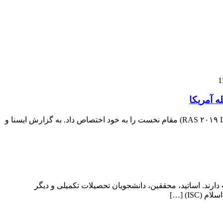
 آمریکا
تیم دانشکده مهندسی صنایع و سیستم‌های دانشگاه صنعتی اصفهان در مسابقات بین‌المللی حل مسئله در حوزه حمل و نقل ریلی (RAS ۲۰۱۹ INFORMS) مقام نخست را به خود اختصاص داد. به گزارش ایسنا و
وهشگران تا ۳۰ آبان ماه جهت ارسال مقالات خود فرصت دارند. اساتید، محققین، دانشجویان تحصیلات تکمیلی و دیگر