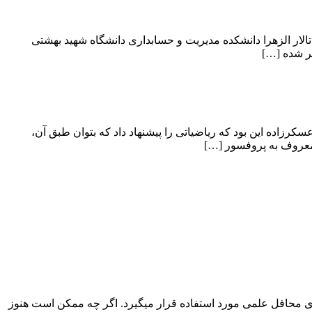
ه نهایی مقالات دومین کنفرانس ملی پویایی‌شناسی سیستم‌ها منتشر شد. در این کنفرانس که در روزهای ۴ و ۵ اردیبهشت ۹۸ در تالار الزهرا دانشکده مدیریت و حسابداری دانشگاه شهید بهشتی
زاده این بود که ریاضیاتی را پیشنهاد داد که بتوان طبق آن،
معروف به پروفسور […]
ی محافل علمی مورد استفاده قرار می­گیرد. اگر چه ممکن است هنوز