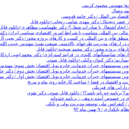
ریع/ مهندس محمود کریمی
حمد وصال
قتصاد بین الملل / دکتر حامد قدوسی
عصر دیجیتال/ دکتر مهدی شامی زنجانی+دانلود فایل
 ایجاد اشتغال یا صادرات شغل؟/ دکتر طهماسب مظاهری+دانلود فایل
الی بین المللی متناسب با شرایط امروز اقتصادی سیاسی ایران/ دکتر
نطق های و بین المللی در کسب و کارهای پروژه محور/ دکتر یحیی آل 
در ارتقای مدیریت طرحهای بالادستی صنعت نفت/ مهندس حبیب الله 
های پروژه محور/ دکتر محمد صبحیه+دانلود فایل
تقای شایستگیهای کلیدی در فرایند استراتژی/ دکتر محمد ابویی اردکا
ازیم/ دکتر کیوان وکیلی+دانلود فایل صوتی
دوین سیستمهای جبران خدمات، جایزه نوبل اقتصاد/ بخش سوم/ مهندس پ
دوین سیستمهای جبران خدمات، جایزه نوبل اقتصاد/ بخش دوم / دکتر ح
وین سیستمهای جبران خدمات، جایزه نوبل اقتصاد/ بخش اول / دکتر مس
 و اقتصاد در فضا + ساخت کارخانه روی ماه و مریخ
ارایی های فیزیکی
 برنامه چه باید باشد؟! / دانلود فایل صوتی دکتر تقوی
در خصوص آینده پژوهی – برنامه خندوانه
/ کنفرانس ملی توسعه مدیریت پولی و بانکی
 / ۹ بهمن ماه ۹۲