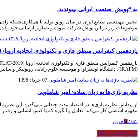
به #پویش_صنعت_ایرانی بپیوندید.
انجمن مهندسی صنایع ایران در سال رونق تولید با همکاری شبکه رادی
موضوعات زیر در این پویش شرکت نموده و تصاویر ارسالی خود را در ده
یازدهمین کنفرانس منطق فازی و تکنولوژی اتحادیه اروپا/ ۹-۱۳ سپتامبر ۲۰۱۹
(IRAFM)، دانشگاه اوستراوا و موسسه علوم رایانه، روبوتیکز و سایبرتنیک چک (CIIRC) و دانشگاه فنی پراگ می باشند. هدف از این کنفرانس، جمع آوری محققان با […]
07 خرداد 1398
نظریه بازی‌ها به زبان ساده/ امیر شاملویی
مفهوم اساسی کار می‌کند: تعادل و انگیزه که با کنش انسانی و رفتا
5
4
3
2
1
آخرین
رادیو کسب و کار