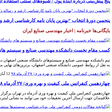
پنج پیش‌بینی درباره آینده پول / شیوه‌های سنتی استفاده از
پنجمین دورۀ انتخاب “بهترین پایان ­نامه کارشناسی­ ارشد 
بایگانی‌ها خبرنامه | اخبار مهندسی صنایع ایران
کسب مقام نخست دانشکده مهندسی صنایع و سیستم های دا
به نقل از روابط عمومی دانشگاه صنعتی اصفهان، برترین‌های نهایی مسابق
12 آبان 1398
چهاردهمین کنفرانس ملی کیفیت و بهره وری/ ۲۷ آذرماه ۹۸
علاقمندان جهت ارسال آخرین تحقیقات خود می توانند به نشانی اینترنتی nqpc.ir مراجعه نمایند. مقالات پذیرش شده در پایگاه استنادی جهان اسلام (SC