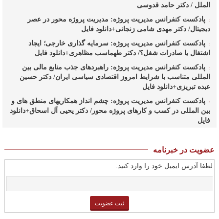
الملل / دکتر حامد قدوسی
پادکست کنفرانس مدیریت پروژه: مدیریت پروژه محور در عصر
دیجیتال/ دکتر مهدی شامی زنجانی+دانلود فایل
پادکست کنفرانس مدیریت پروژه: سرمایه گذاری خارجی؛ ایجاد
اشتغال یا صادرات شغل؟/ دکتر طهماسب مظاهری+دانلود فایل
پادکست کنفرانس مدیریت پروژه: راهبردهای جذب منابع مالی بین
المللی متناسب با شرایط امروز اقتصادی سیاسی ایران/ دکتر حسین
عبده تبریزی+دانلود فایل
پادکست کنفرانس مدیریت پروژه: چشم انداز همکاریهای منطق های و
بین المللی در کسب و کارهای پروژه محور/ دکتر یحیی آل اسحاق+دانلود
فایل
پادکست کنفرانس مدیریت پروژه: راهبردهای وزارت نفت در ارتقای
مدیریت طرحهای بالادستی صنعت نفت/ مهندس حبیب الله
عضویت در خبرنامه
بیطرف+دانلود فایل
لطفا آدرس ایمیل خود را وارد کنید:
پادکست کنفرانس مدیریت پروژه: حکمرانی در کسب و کارهای پروژه
محور/ دکتر محمد صبحیه+دانلود فایل
پادکست کنفرانس مدیریت: منتورینگ مدیران ارشد برای ارتقای
شایستگیهای کلیدی در فرایند استراتژی/ دکتر محمد ابویی اردکان+دانلود
فایل صوتی