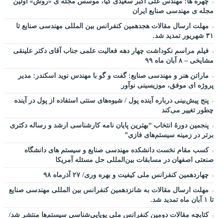
چهره ها: مهندس علی اکبر سعیدی کیا، موسس مجله ی «روش» اولین
سخنرانی دکتر دیواندری در خصوص آینده صنعت بانکداری / کنفرانس
مجله ی مهندسی صنایع ایران
ملی توسعه مدیریت پولی و بانکی
مهلت ارسال مقالات هجدهمین کنفرانس بین المللی مهندسی صنایع تا
سخنرانی دکتر علیرضا فیض بخش با عنوان آینده پژوهی نظام بانکداری
۳۱ شهریور تمدید شد.
/ ۹ بهمن ماه ۹۲
فیلم مراسم نکوداشت چهار دهه فعالیت علمی جناب آقای دکتر علینقی
مشایخی – ۸ آبان ماه ۹۹
ماراتن هنر و مهندسی صنایع: گفت و گو با مهندس نوید اسکندر: مدیر
پروژه ای موفق، موزیسینی نوآور
پنج پیش‌بینی درباره آینده پول / شیوه‌های سنتی استفاده از پول در آینده
چطور تغییر می‌کند
پنجمین دورۀ انتخاب “بهترین پایان ­نامه کارشناسی­ ارشد و رساله دکتری
برتر در زمینه سیستم‌های فازی”
کسب مقام نخست دانشکده مهندسی صنایع و سیستم های دانشگاه
صنعتی اصفهان در مسابقات بین‌المللی حل مسئله آمریکا
چهاردهمین کنفرانس ملی کیفیت و بهره وری/ ۲۷ آذرماه ۹۸
مهلت ارسال مقالات به شانزدهمین کنفرانس بین المللی مهندسی صنایع
تا ۱ آبان ماه تمدید شد.
کتابچه مقالات دومین کنفرانس ملی پویایی‌شناسی سیستم‌ها منتشر شد/