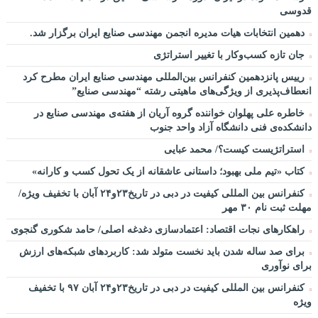
قدوسی
دهمین انتخابات هیات مدیره انجمن مهندسی صنایع ایران برگزار شد.
جان تازه کسب‌وکار با تغییر استراتژی
رییس پانزدهمین کنفرانس بین‌المللی مهندسی صنایع ایران مطرح کرد
انعطاف‌پذیری از ویژگی‌های ماهیتی رشته “مهندسی صنایع”
خاطره علی پهلوان خواننده گروه آریان از هفته‌ی مهندسی صنایع در
دانشکده‌ی فنی دانشگاه آزاد واحد جنوب
استراتژیست کیست؟‬/ محمد عبایی
کتاب «تیم ملی بهبود؛ داستانی عاشقانه از یک تحول کسب و کارانه»
کنفرانس بین المللی کیفیت در دبی در تاریخ۲۳و۲۴ آبان با تخفیف ویژه/
مهلت ثبت نام ۳۰ مهر
راهکارهای نجات اقتصاد: اعتمادسازی دغدغه اصلی/ حامد شکوری گنجوی
برای صد ساله شدن باید نخست متولد شد: کاربردهای شبکه‌های ارزش
برای نوآوری
کنفرانس بین المللی کیفیت در دبی در تاریخ۲۳و۲۴ آبان ۹۷ با تخفیف
ویژه