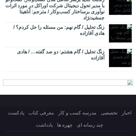
با مدیر تحول دیجیتال شرکت اوراکل در مورد اثرات
نوآوری برساختار کسب‌وکار / مترجم: آناهیتا
جمشیدنژاد
زنگ تحلیل / گام نهم: من مسئله را حل کردم؟ /
هادی آقازاده
زنگ تحلیل / گام هشتم: دو صد گفته… / هادی
آقازاده
اخبار
تخصصی
مدرسه کسب و کار
معرفی کتاب
پادکست
چند رسانه ای
چهره ها
یادداشت