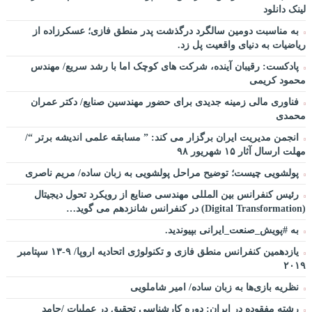
لینک دانلود
به مناسبت دومین سالگرد درگذشت پدر منطق فازی؛ عسکرزاده از
ریاضیات به دنیای واقعیت پل زد.
پادکست: رقیبان آینده، شرکت های کوچک اما با رشد سریع/ مهندس
محمود کریمی
فناوری مالی زمینه جدیدی برای حضور مهندسین صنایع/ دکتر عمران
محمدی
انجمن مدیریت ایران برگزار می کند: ” مسابقه علمی اندیشه برتر “/
مهلت ارسال آثار ۱۵ شهریور ۹۸
پولشویی چیست؛ توضیح مراحل پولشویی به زبان ساده/ مریم ناصری
رئیس کنفرانس بین المللی مهندسی صنایع از رویکرد تحول دیجیتال
(Digital Transformation) در کنفرانس شانزدهم می گوید…
به #پویش_صنعت_ایرانی بپیوندید.
یازدهمین کنفرانس منطق فازی و تکنولوژی اتحادیه اروپا/ ۹-۱۳ سپتامبر
۲۰۱۹
نظریه بازی‌ها به زبان ساده/ امیر شاملویی
رشته مفقوده در ایران: دوره کارشناسی تحقیق در عملیات /حامد