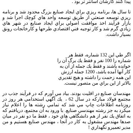
پيدا كنند كارشان آسانتر تر بود .
تا سال ها، برنامه ريزي براي ايجاد صنايع بزرگ محدود شد و برنامه
ريزي توسعه صنعتي از طريق توسعه واحد هاي كوچك اجرا شد و
بازار فرآيند اخذ موافقت اصولي براي ايجاد صنايع در شهر هاي
زيادي گرم شد و كار توجيه فني اقتصادي طرحها و كارخانجات رونق
بسيار داشت.
اگر طي اين 132 شماره، فقط هر
شماره را 100 نفر و فقط يك برگ آن را
خوانده باشند و فقط يك جمله از آن به
كار آنها آمده باشد، 1200 جمله ارزش
اين همه زحمت را داشته و هيچ تقديري
بالاتر از اين براي من متصور نيست.
مهندسان صنايع در اقليت بودند. بياد مي آورم كه در فرآيند جذب در
مجتمع فولاد مباركه در سال 62 ، يك آگهي استخدامي هر روز در
روزنامه اطلاعات چاپ مي شد كه تمامي رشته ها را اعلام نياز
ميكرد به جز رشته مهندسي صنايع. با ورود به آن مجتمع، دريافتم كه
به اتفاق يك نفر از هم دانشگاهي هاي خود ، فقط ما دو نفر در ميان
صدها مهندس مشغول به كار در آنجا ، مهندس صنايع هستيم و من
مدير تعميرو نگهداري !