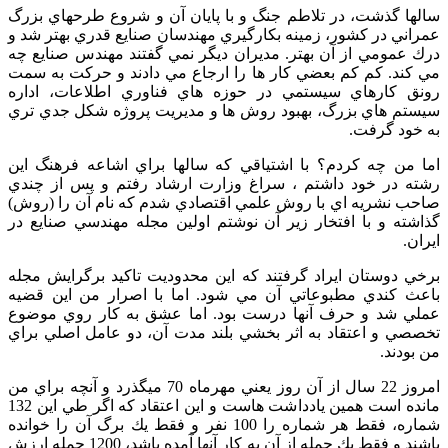
سالها گذشت، در تلاطم جنگ و با پايان آن و شروع طرحهاي بزرگ
عمراني در كشور، زمينه بكارگيري مهندسان صنايع قدري بهتر شد و
درك عمومي از آن بهتر. مديران ديگر نمي گفتند مهندس صنايع چه
مي كند. كم كم بعضي كار ها را ارجاع مي دادند و حركت به سمت
رونق كارهاي سيستمي در حوزه هاي فناوري اطلاعات، اداره
سيستم هاي بزرگ، بهبود روش ها و مديريت پروژه شكل جدي تري
به خود گرفت.
اما من چه كردم؟ با اشتياقي كه سالها براي اشاعه فرهنگ اين
رشته در خود داشتم ، سراغ وزارت ارشاد رفتم و پس از چندي
صاحب نشريه اي با روش علمي اقتصادي شدم كه نام آن را (روش)
گذاشته و با افتخار زير آن نوشتم اولين مجله مهندسي صنايع در
ايران.
برخي دوستان ايراد گرفتند كه اين محدوديت تاكيد برگرايش مجله
باعث كندي مطبوعاتي آن مي شود. اما با اصرار من اين قضيه
عملي شد و حرف آنها درست بود. اما عشق به كار روي موضوع
تخصصي و اعتقاد به اثر بخشي بلند مدت آن، دو عامل اصلي براي
من بودند.
امروز 22 سال از آن روز يعني مهرماه 70 ميگذرد و آنچه براي من
مانده است همين يادداشت هاست و اين اعتقاد كه اگر طي اين 132
شماره، فقط هر شماره را 100 نفر و فقط يك برگ آن را خوانده
باشند و فقط يك جمله از آن به كار آنها آمده باشد، 1200 جمله ارزش