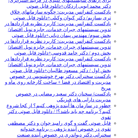
برای ارتقای شایستگیهای کلیدی در فرایند استراتژی/
دکتر محمد ابویی اردکان+دانلود فایل صوتی
پادکست کنفرانس مدیریت: چگونه سازمانهای خلاق
تری بسازیم/ دکتر کیوان وکیلی+دانلود فایل صوتی
پادکست کنفرانس مدیریت: کاربرد نظریه قراردادها در
تدوین سیستمهای جبران خدمات، جایزه نوبل اقتصاد/
بخش سوم/ مهندس پیمان دیانی+دانلود فایل صوتی
پادکست کنفرانس مدیریت: کاربرد نظریه قراردادها در
تدوین سیستمهای جبران خدمات، جایزه نوبل اقتصاد/
بخش دوم / دکتر حامد قدوسی+دانلود فایل صوتی
پادکست کنفرانس مدیریت: کاربرد نظریه قراردادها در
تدوین سیستمهای جبران خدمات، جایزه نوبل اقتصاد/
بخش اول / دکتر مسعود طالبیان+دانلود فایل صوتی
پادکست سخنرانی دکتر بهرخ خوشنویس در خصوص
مدیریت و اقتصاد در فضا + ساخت کارخانه روی ماه و
مریخ
پادکست/ سخنان دکتر سعید رمضانی در خصوص
مدیریت دارایی های فیزیکی
چطور در سازمان ها آینده پژوهی کنیم؟ از کجا شروع
کنیم؟ برنامه چه باید باشد؟! / دانلود فایل صوتی دکتر
تقوی
فایل صوتی گفت و گوی رامبد جوان و دکتر مصطفی
تقوی در خصوص آینده پژوهی – برنامه خندوانه
سخنرانی دکتر دیواندری در خصوص آینده صنعت