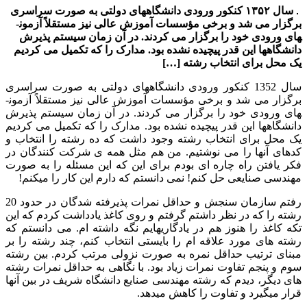
سال ۱۳۵۲ کنکور ورودی دانشگاه­های دولتی به صورت سراسری
برگزار می­ شد و برخی مؤسسات آموزش عالی نیز مستقلاً آزمون­
های ورودی خود را برگزار می­ کردند. در آن زمان سیستم پذیرش
دانشگاه­ها این قدر پیچیده نشده بود. مدارک را که تکمیل می­ کردیم
یک محل برای انتخاب رشته […]
سال 1352 کنکور ورودی دانشگاه­های دولتی به صورت سراسری
برگزار می­ شد و برخی مؤسسات آموزش عالی نیز مستقلاً آزمون­
های ورودی خود را برگزار می­ کردند. در آن زمان سیستم پذیرش
دانشگاه­ها این قدر پیچیده نشده بود. مدارک را که تکمیل می­ کردیم
یک محل برای انتخاب رشته وجود داشت که ده رشته را انتخاب و
کدهای آن­ها را می ­نوشتیم. من هم مثل همه­ ی شرکت کنندگان در
فکر یافتن راه چاره ­ای بودم برای این که این مسئله را به صورت
مهندسی صنایعی حل کنم! نمی­ دانستم که دارم این کار را می­کنم!
رفتم سازمان سنجش و حداقل نمرات پذیرفته شدگان در حدود 20
رشته را که در نظر داشتم گرفتم و روی کاغذ یادداشت کردم که این
تکه کاغذ را هنوز هم در یادگاری­هایم نگه داشته­ ام. می ­دانستم که
رشته­ های مورد علاقه­ ام را بایستی انتخاب کنم، چند رشته را بر
مبنای ترتیب حداقل نمره به صورت نزولی مرتب کردم. بین رشته
سوم و پنجم تفاوت نمرات زیاد بود. با نگاهی به حداقل نمرات رشته
­های دیگر، دیدم که رشته مهندسی صنایع دانشگاه شریف در بین آن­ها
قرار می­گیرد و تفاوت را کاهش می­دهد.