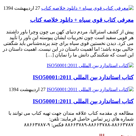
27 اردیبهشت 1394
معرفی کتاب قوی سیاه + دانلود خلاصه کتاب
پیش از کشف استرالیا، مردم دنیاى کهن بی چون وچرا باور داشتند
هر قویى سفید است چون تجربیات ایشان پیوسته این باور را تأیید
می کرد. دیدن نخستین قوى سیاه براى چند پرنده‌شناس باید شگفتى
جالبى بوده باشد؛ اما اهمیت داستان در این نیست. اهمیت داستان در
این است که شکنندگى دانش ما را نمایان […]
کتاب استاندارد بین المللی ISO50001:2011
27 اردیبهشت 1394
کتاب استاندارد بین المللی ISO50001:2011
مطالعه ی مقدمه کتاب علاقه مندان جهت تهیه کتاب می توانند با
شماره های زیر تماس حاصل فرمایند: تلفن:
۸۸۶۶۳۷۸۷-۸۸۶۶۳۷۸۸-۸۸۶۶۳۷۸۹ فکس: ۹-۸۸۶۶۳۷۸۷