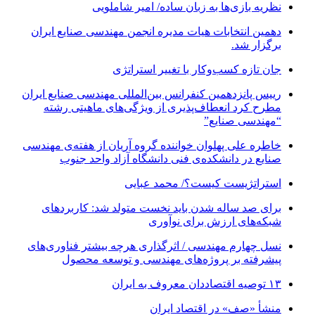
نظریه بازی‌ها به زبان ساده/ امیر شاملویی
دهمین انتخابات هیات مدیره انجمن مهندسی صنایع ایران
برگزار شد.
جان تازه کسب‌وکار با تغییر استراتژی
رییس پانزدهمین کنفرانس بین‌المللی مهندسی صنایع ایران
مطرح کرد انعطاف‌پذیری از ویژگی‌های ماهیتی رشته
“مهندسی صنایع”
خاطره علی پهلوان خواننده گروه آریان از هفته‌ی مهندسی
صنایع در دانشکده‌ی فنی دانشگاه آزاد واحد جنوب
استراتژیست کیست؟‬/ محمد عبایی
برای صد ساله شدن باید نخست متولد شد: کاربردهای
شبکه‌های ارزش برای نوآوری
نسل چهارم مهندسی / اثرگذاری هرچه بیشتر فناوری‌های
پیشرفته بر پروژه‌های مهندسی و توسعه محصول
۱۳ توصیه اقتصاددان معروف به ایران
منشأ «صف» در اقتصاد ایران