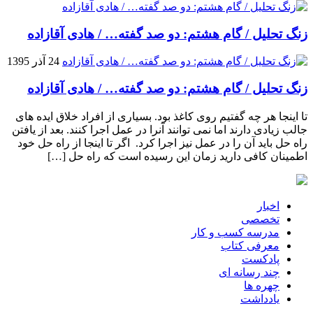
زنگ تحلیل / گام هشتم: دو صد گفته… / هادی آقازاده
24 آذر 1395
زنگ تحلیل / گام هشتم: دو صد گفته… / هادی آقازاده
تا اینجا هر چه گفتیم روی کاغذ بود. بسیاری از افراد خلاق ایده های
جالب زیادی دارند اما نمی توانند آنرا در عمل اجرا کنند. بعد از یافتن
راه حل باید آن را در عمل نیز اجرا کرد. اگر تا اینجا از راه حل خود
اطمینان کافی دارید زمان این رسیده است که راه حل […]
اخبار
تخصصی
مدرسه کسب و کار
معرفی کتاب
پادکست
چند رسانه ای
چهره ها
یادداشت