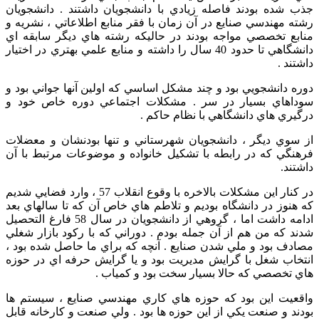
جذب شده بودند فاصله زيادي با دانشجويان داشتند . دانشجويان
رشته مهندسي صنايع در آن زمان با فقر منابع اطلاعاتي ، نشريه و
منابع تخصصي مواجه بودند در حاليكه رشته هاي ديگر سابقه اي
دانشگاهي تا حدود 40 سال را داشته و منابع علمي بهتري در اختيار
داشتند .
دوره دانشجويي بود و چند مشكل اساسي كه اولين آنها جواني بود و
سوداهاي بسيار در سر . مشكلات اجتماعي دوره خاص خود و
درگيري هاي دانشگاهي با نظام حاكم .
از سوي ديگر ، دانشجويان شهرستاني و تنها بودنشان و معضلات
فرهنگي كه در رابطه با تشكيل خانواده و موضوعات مرتبط با آن
داشتند.
در كنار اين مشكلات بالاخره با وقوع انقلاب 57 ، وارد فضايي شديم
كه هنوز در دانشگاه بوديم و تلاطم هاي خاص آن كه تا سالهاي بعد
ادامه داشت اما ، گروهي از دانشجویان در سال 58 فارغ التحصيل
شدند كه من هم از آن جمله بودم . دوراني كه با ركود بازار شغلي
مصادف بود و ملي شدن صنايع . آنچه كه براي ما حاصل شده بود ،
انتخاب شغل با گرايش مديريت بود و يا گرايش حرفه اي در حوزه
هاي تخصصي كه حالا بسيار سخت بود و كمياب .
واقعيت اين بود كه حوزه هاي كاري مهندسي صنايع ، سيستم ها
بودند و صنعت يكي از اين حوزه ها بود . ولي صنعت و كارخانه قابل