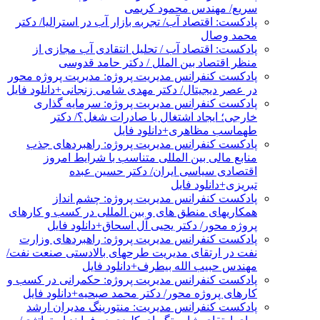
سریع/ مهندس محمود کریمی
پادکست: اقتصاد آب/ تجربه بازار آب در استرالیا/ دکتر
محمد وصال
پادکست: اقتصاد آب / تحلیل انتقادی آب مجازی از
منظر اقتصاد بین الملل / دکتر حامد قدوسی
پادکست کنفرانس مدیریت پروژه: مدیریت پروژه محور
در عصر دیجیتال/ دکتر مهدی شامی زنجانی+دانلود فایل
پادکست کنفرانس مدیریت پروژه: سرمایه گذاری
خارجی؛ ایجاد اشتغال یا صادرات شغل؟/ دکتر
طهماسب مظاهری+دانلود فایل
پادکست کنفرانس مدیریت پروژه: راهبردهای جذب
منابع مالی بین المللی متناسب با شرایط امروز
اقتصادی سیاسی ایران/ دکتر حسین عبده
تبریزی+دانلود فایل
پادکست کنفرانس مدیریت پروژه: چشم انداز
همکاریهای منطق های و بین المللی در کسب و کارهای
پروژه محور/ دکتر یحیی آل اسحاق+دانلود فایل
پادکست کنفرانس مدیریت پروژه: راهبردهای وزارت
نفت در ارتقای مدیریت طرحهای بالادستی صنعت نفت/
مهندس حبیب الله بیطرف+دانلود فایل
پادکست کنفرانس مدیریت پروژه: حکمرانی در کسب و
کارهای پروژه محور/ دکتر محمد صبحیه+دانلود فایل
پادکست کنفرانس مدیریت: منتورینگ مدیران ارشد