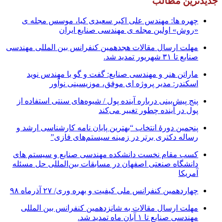
جدیدترین مطالب
چهره ها: مهندس علی اکبر سعیدی کیا، موسس مجله ی
«روش» اولین مجله ی مهندسی صنایع ایران
مهلت ارسال مقالات هجدهمین کنفرانس بین المللی مهندسی
صنایع تا ۳۱ شهریور تمدید شد.
ماراتن هنر و مهندسی صنایع: گفت و گو با مهندس نوید
اسکندر: مدیر پروژه ای موفق، موزیسینی نوآور
پنج پیش‌بینی درباره آینده پول / شیوه‌های سنتی استفاده از
پول در آینده چطور تغییر می‌کند
پنجمین دورۀ انتخاب “بهترین پایان ­نامه کارشناسی­ ارشد و
رساله دکتری برتر در زمینه سیستم‌های فازی”
کسب مقام نخست دانشکده مهندسی صنایع و سیستم های
دانشگاه صنعتی اصفهان در مسابقات بین‌المللی حل مسئله
آمریکا
چهاردهمین کنفرانس ملی کیفیت و بهره وری/ ۲۷ آذرماه ۹۸
مهلت ارسال مقالات به شانزدهمین کنفرانس بین المللی
مهندسی صنایع تا ۱ آبان ماه تمدید شد.