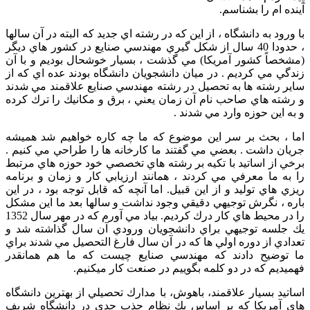
آینده ­ام را بشناسم.
با ورود به دانشگاه ، از اين كه در رشته اي جديد كه البته در آن سالها
، حدودا 40 سال از شكل گيري مهندسي صنايع در كشور هاي ديگر
(مشخصاً كشور آمريكا) مي گذشت ، بسيار خوشحال بوديم و با آن
زندگي مي كرديم . در ميان دانشجويان دانشگاه بودند عده اي كه از
ساير رشته ها به تحصيل در رشته مهندسي صنايع علاقمند مي شدند
و رشته هاي صاحب نام آن زمان يعني ، برق و مكانيك را ترك كرده
و به اين حوزه وارد مي شدند .
اما ، بحث بر سر اين موضوع كه ما چه كاره خواهيم شد هميشه
جريان داشت . بعضي مي گفتند ما كارخانه ها را طراحي مي كنيم .
برخي از اساتيد با تكيه بر رشته هاي تخصصي خود حوزه هاي مرتبط
را به ما معرفي مي كردند ، همانند ارزيابي كار و زمان و برنامه
ريزي هاي توليد و از اين قبيل. اما آنچه كه قابل توجه بود ، در اين
باره ، نگرش توجيهي دقيقي وجود نداشت و سالها بعد ما اين مشكل
را در محيط هاي كار درك كرديم. بياد مي آورم كه در مهر سال 1352
يك جلسه توجيهي براي دانشجويان ورودي آن سال گذاشته شد و
تعدادي از دوره اولي ها كه در آن سال فارغ التحصيل مي شدند براي
ما توضيح دادند كه مهندسي صنايع چيست كه ما هم همانقدر
فهميديم كه در دو كلمه بگوييم در صنعت كار ميكنيم.
اساتيد بسيار علاقمند، ‌باهوش، با مدارك تحصيلي از بهترين دانشگاه
هاي آمريكا كه بر اساس يك نظام جذب جدي در دانشگاه شريف