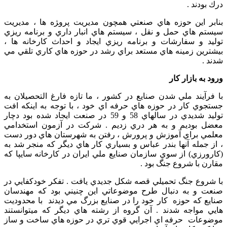
درك بودند .
بنابر اين حوزه هاي صنعتي همچون مديريت پرو‍‍ژه ها ، مديريت
سيستم هاي حمل و نقل ، سيستم هاي انبار داري و برنامه ريزي
توليد و سفارشات و برنامه ريزي ايجاد و احداث كارخانه ها ،
بيشترين زمينه هاي مستعد براي رشد در حوزه هاي كاري تلقي مي
شدند .
ورود به بازار كار
با فرآيند ملي شدن صنايع در كشور ، ما تازه فارغ التحصيلان به
جستجوي كار در حوزه هاي حرفه اي خود ، با توجه به اينكه افت
توليد شديدي در سالهاي 58 و 59 در صنعت ايجاد شده بود دچار
معضل بوديم و به هر دري زديم . شركت در آزمون استخدامي
معلمي براي آموزش و پرورش ، رفتن به شهرستان هاي دور دست
، از جمله آنها بندر عباس و بسياري كار هاي ديگر كه منجر شد به
(كارورزي) از سوي سازمان صنايع ملي ايران در كارخانه سايپا كه
مقارن با شروع جنگ بود .
با شروع جنگ تحميلي قصه شكل جديدي يافت . تفكر خودكفايي در
صنعت و به دنبال طرح موضوعاتي اين چنيني بود كه مهندسان
صنايع كه حوزه كار خود را در صنايع بزرگ مي ديدند با محدوديت
هايي مواجه شدند . آن گروه از رشته هاي ديگر كه ميتوانستند
موضوعات حرفه اي اجرايي قوي تري در حوزه هاي ساخت و ساز