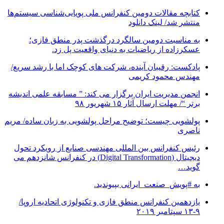
کتابچه مقالات دومین کنفرانس ملی پویایی‌شناسی سیستم‌ها
منتشر شد/ لینک دانلود
به مناسبت دومین سالگرد درگذشت پدر منطق فازی؛
عسکرزاده از ریاضیات به دنیای واقعیت پل زد.
پادکست: رقیبان آینده، شرکت های کوچک اما با رشد سریع/
مهندس محمود کریمی
انجمن مدیریت ایران برگزار می کند: ” مسابقه علمی اندیشه
برتر “/ مهلت ارسال آثار ۱۵ شهریور ۹۸
پولشویی چیست؛ توضیح مراحل پولشویی به زبان ساده/ مریم
ناصری
رئیس کنفرانس بین المللی مهندسی صنایع از رویکرد تحول
دیجیتال (Digital Transformation) در کنفرانس شانزدهم می
گوید…
به #پویش_صنعت_ایرانی بپیوندید.
یازدهمین کنفرانس منطق فازی و تکنولوژی اتحادیه اروپا/
۹-۱۳ سپتامبر ۲۰۱۹