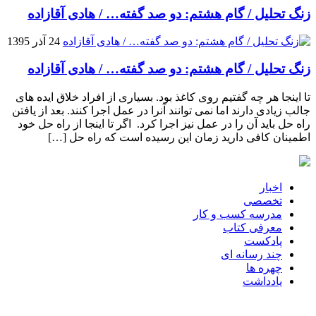
زنگ تحلیل / گام هشتم: دو صد گفته… / هادی آقازاده
24 آذر 1395
زنگ تحلیل / گام هشتم: دو صد گفته… / هادی آقازاده
تا اینجا هر چه گفتیم روی کاغذ بود. بسیاری از افراد خلاق ایده های
جالب زیادی دارند اما نمی توانند آنرا در عمل اجرا کنند. بعد از یافتن
راه حل باید آن را در عمل نیز اجرا کرد. اگر تا اینجا از راه حل خود
اطمینان کافی دارید زمان این رسیده است که راه حل […]
اخبار
تخصصی
مدرسه کسب و کار
معرفی کتاب
پادکست
چند رسانه ای
چهره ها
یادداشت