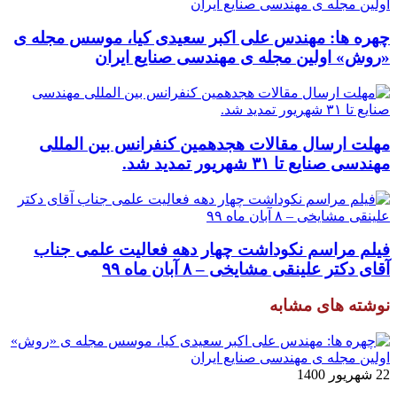
چهره ها: مهندس علی اکبر سعیدی کیا، موسس مجله ی
«روش» اولین مجله ی مهندسی صنایع ایران
مهلت ارسال مقالات هجدهمین کنفرانس بین المللی
مهندسی صنایع تا ۳۱ شهریور تمدید شد.
فیلم مراسم نکوداشت چهار دهه فعالیت علمی جناب
آقای دکتر علینقی مشایخی – ۸ آبان ماه ۹۹
نوشته های مشابه
22 شهریور 1400