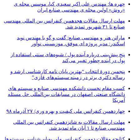
چهره ها: مهندس علی اکبر سعیدی کیا، موسس مجله ی
«روش» اولین مجله ی مهندسی صنایع ایران
مهلت ارسال مقالات هجدهمین کنفرانس بین المللی مهندسی
صنایع تا ۳۱ شهریور تمدید شد.
ماراتن هنر و مهندسی صنایع: گفت و گو با مهندس نوید
اسکندر: مدیر پروژه ای موفق، موزیسینی نوآور
پنج پیش‌بینی درباره آینده پول / شیوه‌های سنتی استفاده از
پول در آینده چطور تغییر می‌کند
پنجمین دورۀ انتخاب “بهترین پایان ­نامه کارشناسی­ ارشد و
رساله دکتری برتر در زمینه سیستم‌های فازی”
کسب مقام نخست دانشکده مهندسی صنایع و سیستم های
دانشگاه صنعتی اصفهان در مسابقات بین‌المللی حل مسئله
آمریکا
چهاردهمین کنفرانس ملی کیفیت و بهره وری/ ۲۷ آذرماه ۹۸
مهلت ارسال مقالات به شانزدهمین کنفرانس بین المللی
مهندسی صنایع تا ۱ آبان ماه تمدید شد.
کتابچه مقالات دومین کنفرانس ملی پویایی‌شناسی سیستم‌ها