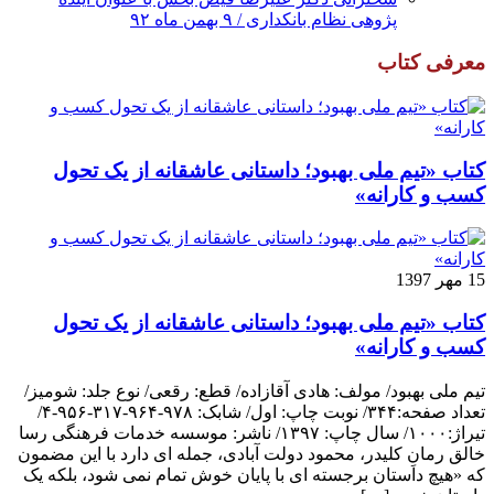
پژوهی نظام بانکداری / ۹ بهمن ماه ۹۲
معرفی کتاب
کتاب «تیم ملی بهبود؛ داستانی عاشقانه از یک تحول
کسب و کارانه»
15 مهر 1397
کتاب «تیم ملی بهبود؛ داستانی عاشقانه از یک تحول
کسب و کارانه»
تیم ملی بهبود/ مولف: هادی آقازاده/ قطع: رقعی/ نوع جلد: شومیز/
تعداد صفحه:۳۴۴/ نوبت چاپ: اول/ شابک: ۹۷۸-۹۶۴-۳۱۷-۹۵۶-۴/
تیراژ:۱۰۰۰/ سال چاپ: ۱۳۹۷/ ناشر: موسسه خدمات فرهنگی رسا
خالق رمانِ کلیدر، محمود دولت آبادی، جمله ای دارد با این مضمون
که «هیچ داستان برجسته ای با پایان خوش تمام نمی شود، بلکه یک