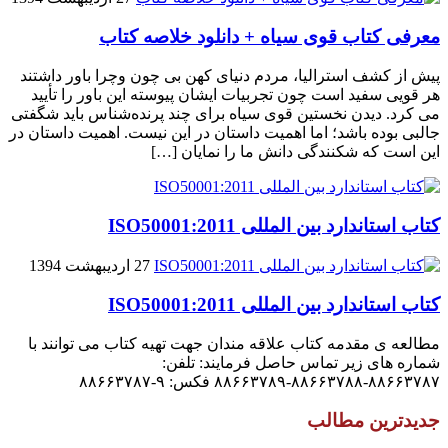
معرفی کتاب قوی سیاه + دانلود خلاصه کتاب
پیش از کشف استرالیا، مردم دنیاى کهن بی چون وچرا باور داشتند
هر قویى سفید است چون تجربیات ایشان پیوسته این باور را تأیید
می کرد. دیدن نخستین قوى سیاه براى چند پرنده‌شناس باید شگفتى
جالبى بوده باشد؛ اما اهمیت داستان در این نیست. اهمیت داستان در
این است که شکنندگى دانش ما را نمایان […]
کتاب استاندارد بین المللی ISO50001:2011
27 اردیبهشت 1394
کتاب استاندارد بین المللی ISO50001:2011
مطالعه ی مقدمه کتاب علاقه مندان جهت تهیه کتاب می توانند با
شماره های زیر تماس حاصل فرمایند: تلفن:
۸۸۶۶۳۷۸۷-۸۸۶۶۳۷۸۸-۸۸۶۶۳۷۸۹ فکس: ۹-۸۸۶۶۳۷۸۷
جدیدترین مطالب