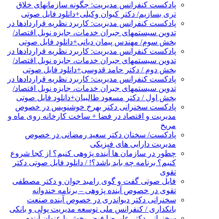
پادکست کنفرانس مدیریت: چگونه سازمانهای خلاق
تری بسازیم/ دکتر کیوان وکیلی+دانلود فایل صوتی
پادکست کنفرانس مدیریت: کاربرد نظریه قراردادها در
تدوین سیستمهای جبران خدمات، جایزه نوبل اقتصاد/
بخش سوم/ مهندس پیمان دیانی+دانلود فایل صوتی
پادکست کنفرانس مدیریت: کاربرد نظریه قراردادها در
تدوین سیستمهای جبران خدمات، جایزه نوبل اقتصاد/
بخش دوم / دکتر حامد قدوسی+دانلود فایل صوتی
پادکست کنفرانس مدیریت: کاربرد نظریه قراردادها در
تدوین سیستمهای جبران خدمات، جایزه نوبل اقتصاد/
بخش اول / دکتر مسعود طالبیان+دانلود فایل صوتی
پادکست سخنرانی دکتر بهرخ خوشنویس در خصوص
مدیریت و اقتصاد در فضا + ساخت کارخانه روی ماه و
مریخ
پادکست/ سخنان دکتر سعید رمضانی در خصوص
مدیریت دارایی های فیزیکی
چطور در سازمان ها آینده پژوهی کنیم؟ از کجا شروع
کنیم؟ برنامه چه باید باشد؟! / دانلود فایل صوتی دکتر
تقوی
فایل صوتی گفت و گوی رامبد جوان و دکتر مصطفی
تقوی در خصوص آینده پژوهی – برنامه خندوانه
سخنرانی دکتر دیواندری در خصوص آینده صنعت
بانکداری / کنفرانس ملی توسعه مدیریت پولی و بانکی
سخنرانی دکتر علیرضا فیض بخش با عنوان آینده