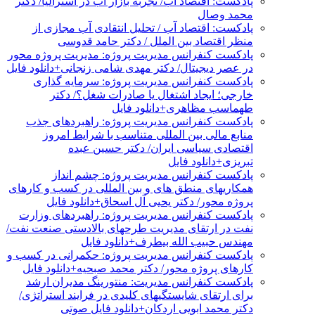
پادکست: اقتصاد آب/ تجربه بازار آب در استرالیا/ دکتر
محمد وصال
پادکست: اقتصاد آب / تحلیل انتقادی آب مجازی از
منظر اقتصاد بین الملل / دکتر حامد قدوسی
پادکست کنفرانس مدیریت پروژه: مدیریت پروژه محور
در عصر دیجیتال/ دکتر مهدی شامی زنجانی+دانلود فایل
پادکست کنفرانس مدیریت پروژه: سرمایه گذاری
خارجی؛ ایجاد اشتغال یا صادرات شغل؟/ دکتر
طهماسب مظاهری+دانلود فایل
پادکست کنفرانس مدیریت پروژه: راهبردهای جذب
منابع مالی بین المللی متناسب با شرایط امروز
اقتصادی سیاسی ایران/ دکتر حسین عبده
تبریزی+دانلود فایل
پادکست کنفرانس مدیریت پروژه: چشم انداز
همکاریهای منطق های و بین المللی در کسب و کارهای
پروژه محور/ دکتر یحیی آل اسحاق+دانلود فایل
پادکست کنفرانس مدیریت پروژه: راهبردهای وزارت
نفت در ارتقای مدیریت طرحهای بالادستی صنعت نفت/
مهندس حبیب الله بیطرف+دانلود فایل
پادکست کنفرانس مدیریت پروژه: حکمرانی در کسب و
کارهای پروژه محور/ دکتر محمد صبحیه+دانلود فایل
پادکست کنفرانس مدیریت: منتورینگ مدیران ارشد
برای ارتقای شایستگیهای کلیدی در فرایند استراتژی/
دکتر محمد ابویی اردکان+دانلود فایل صوتی