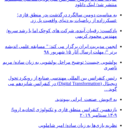
منتشر شد/ لینک دانلود
به مناسبت دومین سالگرد درگذشت پدر منطق فازی؛
عسکرزاده از ریاضیات به دنیای واقعیت پل زد.
پادکست: رقیبان آینده، شرکت های کوچک اما با رشد سریع/
مهندس محمود کریمی
انجمن مدیریت ایران برگزار می کند: ” مسابقه علمی اندیشه
برتر “/ مهلت ارسال آثار ۱۵ شهریور ۹۸
پولشویی چیست؛ توضیح مراحل پولشویی به زبان ساده/ مریم
ناصری
رئیس کنفرانس بین المللی مهندسی صنایع از رویکرد تحول
دیجیتال (Digital Transformation) در کنفرانس شانزدهم می
گوید…
به #پویش_صنعت_ایرانی بپیوندید.
یازدهمین کنفرانس منطق فازی و تکنولوژی اتحادیه اروپا/
۹-۱۳ سپتامبر ۲۰۱۹
نظریه بازی‌ها به زبان ساده/ امیر شاملویی