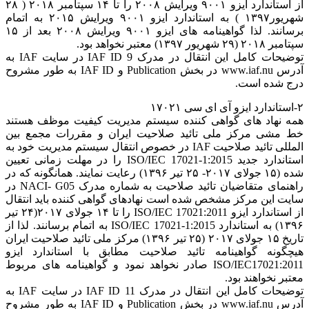
از استاندارد ایزو ۹۰۰۱ ویرایش ۲۰۰۸ را تا ۱۴ سپتامبر ۲۰۱۸ ( ۲۸
شهریور۱۳۹۷ ) به استاندارد ایزو ۹۰۰۱ ویرایش ۲۰۱۵ به اتمام
برسانند. لذا گواهینامه های ایزو ۹۰۰۱ ویرایش ۲۰۰۸ بعد از ۱۵
سپتامبر ۲۰۱۸ (۲۹ شهریور ۱۳۹۷) معتبر نخواهد بود.
توضیحات کامل این انتقال در مدرک IAF ID 9 در سایت IAF به
آدرس www.iaf.nu در بخش Publication و IAF ID به طور مشروح
درج شده است.
۲-استاندارد ایزو آی ای سی ۱۷۰۲۱
همه نهاد های گواهی کننده سیستم مدیریت کیفیت موظف هستند
خط مشی مرکز ملی تائید صلاحیت ایران و مقررات مجمع بین
المللی تائید صلاحیت IAF در خصوص انتقال سیستم مدیریت خود به
استاندارد جدید ISO/IEC 17021-1:2015 را در مهلت زمانی تعیین
شده (۱۵ جولای ۲۰۱۷- ۲۵ تیر ۱۳۹۶) رعایت نمایند. همانگونه که در
راهنمای متقاضیان تائید صلاحیت به شماره مدرک NACI- G05 در
سایت این مرکز مشخص شده است نهادهای گواهی کننده باید انتقال
از استاندارد ایزو ISO/IEC 17021:2011 را تا ۱۴ جولای ۲۰۱۷(۲۴ تیر
۱۳۹۶) به استاندارد ISO/IEC 17021-1:2015 به اتمام برسانند. لذا از
تاریخ ۱۵ جولای ۲۰۱۷ (۲۵ تیر ۱۳۹۶) مرکز ملی تائید صلاحیت ایران
هیچگونه گواهینامه تائید صلاحیت مطابق با استاندارد ایزو
ISO/IEC17021:2011 صادر نخواهد نمود و گواهینامه های مربوط
معتبر نخواهند بود.
توضیحات کامل این انتقال در مدرک IAF ID 11 در سایت IAF به
آدرس www.iaf.nu در بخش Publication و IAF ID به طور مشروح