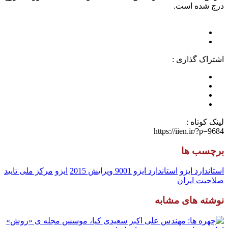
درج شده است.
اشتراک گذاری :
لینک کوتاه :
https://iien.ir/?p=9684
برچسب ها
استاندارد ایزو
استاندارد ایزو 9001 ویرایش 2015
ایزو
مرکز ملی تایید
صلاحیت ایران
نوشته های مشابه