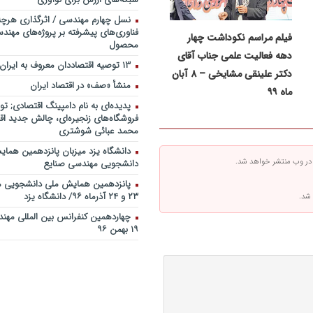
نسل چهارم مهندسی / اثرگذاری هرچه
فناوری‌های پیشرفته بر پروژه‌های مهن
فیلم مراسم نکوداشت چهار
محصول
دهه فعالیت علمی جناب آقای
۱۳ توصیه اقتصاددان معروف به ایران
دکتر علینقی مشایخی – ۸ آبان
منشأ «صف» در اقتصاد ایران
ماه ۹۹
پدیده‌ای به نام دامپینگ اقتصادی; تو
فروشگاه‌های زنجیره‌ای، چالش جدید اقت
محمد عبائی شوشتری
دانشگاه یزد میزبان پانزدهمین هما
 در وب منتشر خواهد شد.
دانشجویی مهندسی صنایع
پانزدهمین همایش ملی دانشجویی م
۲۳ و ۲۴ آذرماه ۹۶/ دانشگاه یزد
 شد.
۱۹ بهمن ۹۶