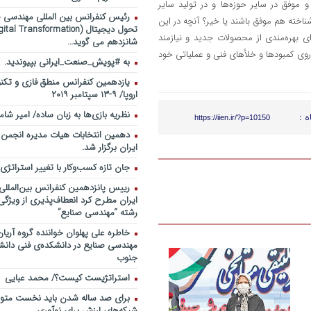
موفق در سایر حوزه‌ها و در تولید سایر
رئیس کنفرانس بین المللی مهندسی صن
ناخته هم موفق باشند یا خیر؟ آنچه در این
ی بهره‌مندی از محصولات جدید و نیازمند
شانزدهم می گوید…
روی کمبودها و خلأهای فنی و عملیاتی خود
به #پویش_صنعت_ایرانی بپیوندید.
یازدهمین کنفرانس منطق فازی و تکنو
اروپا/ ۹-۱۳ سپتامبر ۲۰۱۹
نظریه بازی‌ها به زبان ساده/ امیر شام
ه :
https://iien.ir/?p=10150
دهمین انتخابات هیات مدیره انجمن
ایران برگزار شد.
جان تازه کسب‌وکار با تغییر استراتژی
رییس پانزدهمین کنفرانس بین‌الملل
ایران مطرح کرد انعطاف‌پذیری از ویژگ
رشته “مهندسی صنایع”
خاطره علی پهلوان خواننده گروه آریان
مهندسی صنایع در دانشکده‌ی فنی دانشگ
جنوب
استراتژیست کیست؟‬/ محمد عبایی
برای صد ساله شدن باید نخست متولد
شبکه‌های ارزش برای نوآوری