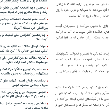
استفاده از پول در آینده چطور تغییر می‌
ه همان محصولاتی را تولید کنند که هزینه‌ای
روی ماه و مریخ
پنجمین دورۀ انتخاب “بهترین پایان ­نا
 آنها می‌دهد تا
سرمایه
و توان خود را روی
پادکست/ سخنان دکتر سعید رمض
ارشد و رساله دکتری برتر در زمینه سیست
مدیریت دارایی های فیزیکی
تاده را مجال ورود به آنها نیست.
کسب مقام نخست دانشکده مهندسی 
چطور در سازمان ها آینده پژوهی کن
سیستم های دانشگاه صنعتی اصفهان در
بازی
را تعیین می‌کنند و مسیرهای آینده
شروع کنیم؟ برنامه چه باید باشد؟! / د
بین‌المللی حل مسئله آمریکا
صوتی دکتر تقوی
ی جاافتاده باقی می‌ماند تا آنها در فرآیند
فایل صوتی گفت و گوی رامبد جوان
ورود به شبکه ارزش خاص که در آنها امکان
آذرماه ۹۸
مصطفی تقوی در خصوص آینده پژوه
خندوانه
مهلت ارسال مقالات به شانزدهمین ک
المللی مهندسی صنایع تا ۱ آبان ماه تمدید شد.
سخنرانی دکتر دیواندری در خصوص
تباط نزدیکی با تغییر و تحولات تکنولوژیک
بانکداری / کنفرانس ملی توسعه مدی
کتابچه مقالات دومین کنفرانس ملی پ
ت شناسایی تعهدات استراتژیک و توسعه
بانکی
سیستم‌ها منتشر شد/ لینک دانلود
آنچه تعیین‌کننده و حائز اهمیت است،
سخنرانی دکتر علیرضا فیض بخش با
به مناسبت دومین سالگرد درگذشت پد
دی است که از قابلیت سازگاری بیشتری با
پژوهی نظام بانکداری / ۹ بهمن ماه ۹۲
عسکرزاده از ریاضیات به دنیای واقعیت پ
پادکست: رقیبان آینده، شرکت های کو
سریع/ مهندس محمود کریمی
 تکنولوژیک ترسیم می‌کنند. شرکت‌ها علاوه
انجمن مدیریت ایران برگزار می کند: 
وآوری‌های اخلالگر با طیف گسترده‌ای از
اندیشه برتر “/ مهلت ارسال آثار ۱۵ شهریور ۹۸
ی را در شبکه‌های ارزش ایجاد می‌کنند. در
پولشویی چیست؛ توضیح مراحل پولش
رزش به واسطه پتانسیل‌ها و بسترهای فنی و
ساده/ مریم ناصری