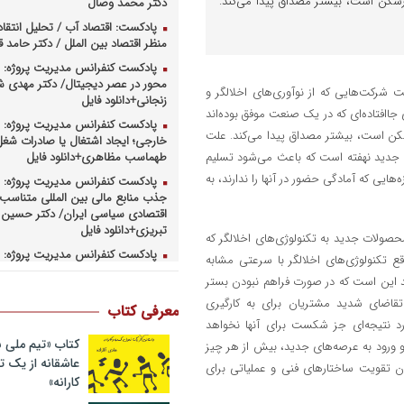
تارشکن است، بیشتر مصداق پیدا می‌کند.
دکتر محمد وصال
پادکست: اقتصاد آب / تحلیل انتقا
منظر اقتصاد بین الملل / دکتر حامد
پادکست کنفرانس مدیریت پروژه: م
محور در عصر دیجیتال/ دکتر مهدی 
 شرکت‌هایی که از نوآوری‌های اخلالگر و
زنجانی+دانلود فایل
 جاافتاده‌ای که در یک صنعت موفق بوده‌اند
پادکست کنفرانس مدیریت پروژه: س
شکن است، بیشتر مصداق پیدا می‌کند. علت
خارجی؛ ایجاد اشتغال یا صادرات شغل
ت جدید نهفته است که باعث می‌شود تسلیم
طهماسب مظاهری+دانلود فایل
ایی که آمادگی حضور در آنها را ندارند، به
پادکست کنفرانس مدیریت پروژه: ر
جذب منابع مالی بین المللی متناسب ب
اقتصادی سیاسی ایران/ دکتر حسین 
تبریزی+دانلود فایل
صولات جدید به تکنولوژی‌های اخلالگر که
پادکست کنفرانس مدیریت پروژه: چ
تکنولوژی‌های اخلالگر با سرعتی مشابه
همکاریهای منطق های و بین المللی 
‌کند این است که در صورت فراهم نبودن بستر
کارهای پروژه محور/ دکتر یحیی آل اس
تقاضای شدید مشتریان برای به کارگیری
فایل
معرفی کتاب
ارد نتیجه‌ای جز شکست برای آنها نخواهد
پادکست کنفرانس مدیریت پروژه: ر
وزارت نفت در ارتقای مدیریت طرحها
کتاب «تیم ملی ب
و ورود به عرصه‌های جدید، بیش از هر چیز
صنعت نفت/ مهندس حبیب الله بیطرف
عاشقانه از یک
ان تقویت ساختارهای فنی و عملیاتی برای
کارانه»
پادکست کنفرانس مدیریت پروژه: ح
کسب و کارهای پروژه محور/ دکتر مح