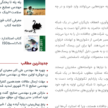
پله پله تا پختگ
صبحیه+دانلود فایل
 حوزه‌هایی می‌توانند وارد شوند و در چه
مهندس صنایع 
پادکست کنفرانس مدیریت: منتوری
سلامت+لینک دا
ارشد برای ارتقای شایستگیهای کلیدی 
استراتژی/ دکتر محمد ابویی اردکان+دا
معرفی کتاب قوی
وآوری، انعطاف بازیگران اصلی در یک شبکه
صوتی
خلاصه کتاب
ندازه حاضرند به خاطر آنها دست به ریسک
پادکست کنفرانس مدیریت: چگونه 
، شرکت‌های جاافتاده دل را به دریا می‌زنند
خلاق تری بسازیم/ دکتر کیوان وکیلی+
صوتی
کتاب استاندارد ب
یر هراسی از دشواری‌ها و ابهامات فراوان
ISO50001:2011
پادکست کنفرانس مدیریت: کاربرد نظ
ه نمی‌دهند. آنها برای این ریسک گسترده،
در تدوین سیستمهای جبران خدمات، 
است و به همین دلیل گرفتاری‌ها و ریسک‌های
اقتصاد/ بخش سوم/ مهندس پیمان دی
آینده محصولات نوآورانه، نامشخص باشد.
فایل صوتی
جدیدترین مطالب
پادکست کنفرانس مدیریت: کاربرد نظ
با نیازها و خواسته‌های مشتریان نیستند
در تدوین سیستمهای جبران خدمات، 
چهره ها: مهندس علی اکبر سعیدی ک
نکه عملکرد مطلوب شرکت‌ها در یک شبکه
اقتصاد/ بخش دوم / دکتر حامد قدوس
ی «روش» اولین مجله ی مهندسی صنایع
صوتی
رچوب یک پارادایم تکنولوژیک واحد دست به
مهلت ارسال مقالات هجدهمین کنفران
پادکست کنفرانس مدیریت: کاربرد نظ
ی‌شود تا شبکه ارزشی اولیه به قوه خود
مهندسی صنایع تا ۳۱ شهریور تمدید شد.
در تدوین سیستمهای جبران خدمات، 
ولوژی‌ها و نوآوری‌های ساختارشکن، قابلیت
اقتصاد/ بخش اول / دکتر مسعود طالب
ماراتن هنر و مهندسی صنایع: گفت و 
فایل صوتی
نوید اسکندر: مدیر پروژه ای موفق، موزی
پادکست سخنرانی دکتر بهرخ خوش
پنج پیش‌بینی درباره آینده پول / شی
جاافتاده هستند، چرا که استارت آپ‌ها این
خصوص مدیریت و اقتصاد در فضا + 