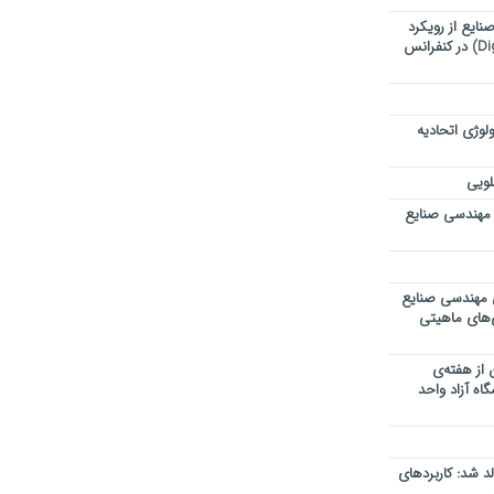
ایع از رویکرد
تحول دیجیتال (Digital Transformation) در کنفرانس
لوژی اتحادیه
لویی
 مهندسی صنایع
ی مهندسی صنایع
ی‌های ماهیتی
 از هفته‌ی
اه آزاد واحد
 شد: کاربردهای