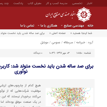
اخبار
تخصصی
مدرسه کسب و کار
معرفی کتاب
پادکست
چند رسا
خانه
مهندسی صنایع
همکاری با ما
تماس با ما
شما اینجا هستید »
صفحه اصلی »
برای صد ساله شدن باید نخست متولد ش
گروه :
خبرنامه
/
سرمقاله
/
عمومی
/
موبایل
شناسه :
۱۰۱۵۰
۰۳ مهر ۱۳۹۷ - ۱۰:۴۹
۰
دیدگاه
برای صد ساله شدن باید نخست متولد شد: کاربر
نوآوری
هیچ کدام از چارچوب‌های ارزشی
موفقیت شرکت‌هایی که از نوآوری
می‌کنند برخوردار نیستند که این 
در یک صنعت موفق بوده‌اند ام