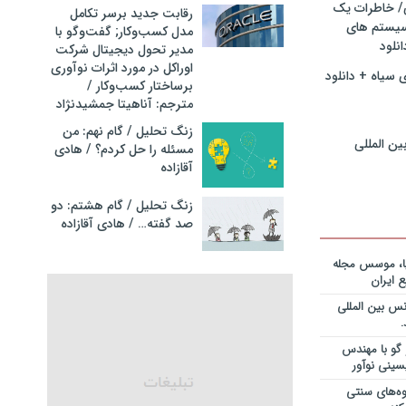
ی/ خاطرات یک
رقابت جدید برسر تکامل
سیستم های
مدل کسب‌و‌کار; گفت‌وگو با
نگ مدیران
نلود
مدیر تحول دیجیتال شرکت
در فرایند
اوراکل در مورد اثرات نوآوری
نلود فایل
 سیاه + دانلود
برساختار کسب‌وکار /
مترجم: آناهیتا جمشیدنژاد
سازمانهای
دانلود فایل
زنگ تحلیل / گام نهم: من
ین المللی
مسئله را حل کردم؟ / هادی
آقازاده
ریه قراردادها
جایزه نوبل
انی+دانلود
زنگ تحلیل / گام هشتم: دو
صد گفته… / هادی آقازاده
ریه قراردادها
جایزه نوبل
یا، موسس مجله
ی+دانلود فایل
 ایران
س بین المللی
ریه قراردادها
جایزه نوبل
یان+دانلود
گو با مهندس
سینی نوآور
نویس در
وه‌های سنتی
ساخت کارخانه