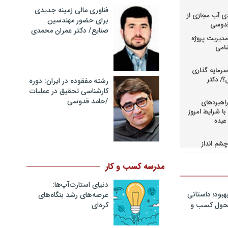
فناوری مالی زمینه جدیدی
دی آب مجازی از
برای حضور مهندسین
 قدوسی
صنایع/ دکتر عمران محمدی
دیریت پروژه
شامی
رمایه گذاری
؟/ دکتر
رشته مفقوده در ایران: دوره
کارشناسی تحقیق در عملیات
/حامد قدوسی
اهبردهای
ا شرایط امروز
عبده
شم انداز
در کسب و
حاق+دانلود
مدرسه کسب و کار
دنیای استارت‌آپ‌ها:
اهبردهای
ی بالادستی
هبود؛ داستانی
عرصه‌های رشد بنگاه‌های
+دانلود فایل
کره‌ای‌
 تحول کسب و
کمرانی در
مد