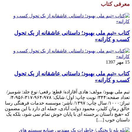
معرفی کتاب
کتاب «تیم ملی بهبود؛ داستانی عاشقانه از یک تحول
کسب و کارانه»
15 مهر 1397
کتاب «تیم ملی بهبود؛ داستانی عاشقانه از یک تحول
کسب و کارانه»
تیم ملی بهبود/ مولف: هادی آقازاده/ قطع: رقعی/ نوع جلد: شومیز/
تعداد صفحه:۳۴۴/ نوبت چاپ: اول/ شابک: ۹۷۸-۹۶۴-۳۱۷-۹۵۶-۴/
تیراژ:۱۰۰۰/ سال چاپ: ۱۳۹۷/ ناشر: موسسه خدمات فرهنگی رسا
خالق رمانِ کلیدر، محمود دولت آبادی، جمله ای دارد با این مضمون
که «هیچ داستان برجسته ای با پایان خوش تمام نمی شود، بلکه یک
داستان خوب […]