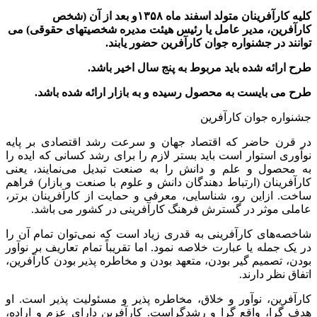
کلیه کارآفرینان متولد اسفند ماه ۱۳۵۸و بعد از آن (شخص
کارآفرین، مدیر عامل یا رئیس هیئت مدیره شخصیتهای حقوقی) می
توانند در جشنواره جوان کارآفرین حضور یابند.
طرح ارائه شده باید مربوط به پنج سال اخیر باشد.
طرح می بایست به محصول رسیده و به بازار ارائه شده باشد.
جشنواره جوان کارآفرین
در قرن حاضر که اقتصاد جهان و سرعت رشد اقتصادی بر پایه
نوآوری استوار است باید بستر لازم را برای رشد کسانی که ایده را
به محصول و علم و دانش را به صنعت تبدیل می‌نمایند، یعنی
کارآفرینان (ارتباط دهندگان دانش و علوم با صنعت و بازار) فراهم
ساخت. ازاین رو، شناسایی، معرفی و حمایت از کارآفرینان برتر،
عاملی موثر در گسترش فرهنگ کارآفرینی در کشور می باشد.
شاخصه‌های کارآفرینی به قدری زیاد است که نمی‌توان تمام آن را
در یک جمله یا عبارت خلاصه نمود. اما تقریباً تمام تعاریف بر نوآور
بودن، تصمیم گیر بودن، متعهد بودن و مخاطره پذیر بودن کارآفرین،
اتفاق نظر دارند.
کارآفرین، نوآور و خلاق، مخاطره پذیر و مسئولیت پذیر است. او
هدف گرا، واقع گرا و رشدگراست. کارآفرین دارای عزم و اراده،