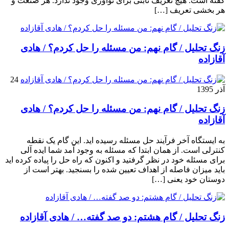
گفته است. هیچ تعریف ثابتی برای نوآوری وجود ندارد. هر صنعت و
هر بخشی تعریف […]
زنگ تحلیل / گام نهم: من مسئله را حل کردم؟ / هادی
آقازاده
24
آذر 1395
زنگ تحلیل / گام نهم: من مسئله را حل کردم؟ / هادی
آقازاده
به ایستگاه آخر فرآیند حل مسئله رسیده اید. این گام یک نقطه
کنترلی است. از همان ابتدا که مسئله به وجود آمد شما ایده آلی
برای مسئله خود در نظر گرفتید و اکنون که راه حل را پیاده کرده اید
باید میزان فاصله از اهداف تعیین شده را بسنجید. بهتر است از
دوستان خود یعنی […]
زنگ تحلیل / گام هشتم: دو صد گفته… / هادی آقازاده