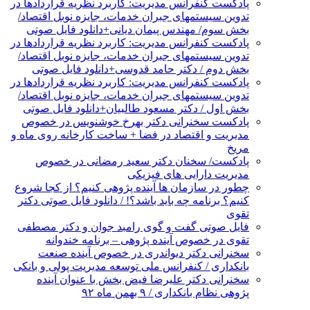
پادکست کنفرانس مدیریت: کاربرد نظریه قراردادها در
تدوین سیستمهای جبران خدمات، جایزه نوبل اقتصاد/
بخش سوم/ مهندس پیمان دیانی+دانلود فایل صوتی
پادکست کنفرانس مدیریت: کاربرد نظریه قراردادها در
تدوین سیستمهای جبران خدمات، جایزه نوبل اقتصاد/
بخش دوم / دکتر حامد قدوسی+دانلود فایل صوتی
پادکست کنفرانس مدیریت: کاربرد نظریه قراردادها در
تدوین سیستمهای جبران خدمات، جایزه نوبل اقتصاد/
بخش اول / دکتر مسعود طالبیان+دانلود فایل صوتی
پادکست سخنرانی دکتر بهرخ خوشنویس در خصوص
مدیریت و اقتصاد در فضا + ساخت کارخانه روی ماه و
مریخ
پادکست/ سخنان دکتر سعید رمضانی در خصوص
مدیریت دارایی های فیزیکی
چطور در سازمان ها آینده پژوهی کنیم؟ از کجا شروع
کنیم؟ برنامه چه باید باشد؟! / دانلود فایل صوتی دکتر
تقوی
فایل صوتی گفت و گوی رامبد جوان و دکتر مصطفی
تقوی در خصوص آینده پژوهی – برنامه خندوانه
سخنرانی دکتر دیواندری در خصوص آینده صنعت
بانکداری / کنفرانس ملی توسعه مدیریت پولی و بانکی
سخنرانی دکتر علیرضا فیض بخش با عنوان آینده
پژوهی نظام بانکداری / ۹ بهمن ماه ۹۲