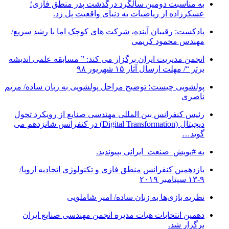
به مناسبت دومین سالگرد درگذشت پدر منطق فازی؛
عسکرزاده از ریاضیات به دنیای واقعیت پل زد.
پادکست: رقیبان آینده، شرکت های کوچک اما با رشد سریع/
مهندس محمود کریمی
انجمن مدیریت ایران برگزار می کند: ” مسابقه علمی اندیشه
برتر “/ مهلت ارسال آثار ۱۵ شهریور ۹۸
پولشویی چیست؛ توضیح مراحل پولشویی به زبان ساده/ مریم
ناصری
رئیس کنفرانس بین المللی مهندسی صنایع از رویکرد تحول
دیجیتال (Digital Transformation) در کنفرانس شانزدهم می
گوید…
به #پویش_صنعت_ایرانی بپیوندید.
یازدهمین کنفرانس منطق فازی و تکنولوژی اتحادیه اروپا/
۹-۱۳ سپتامبر ۲۰۱۹
نظریه بازی‌ها به زبان ساده/ امیر شاملویی
دهمین انتخابات هیات مدیره انجمن مهندسی صنایع ایران
برگزار شد.