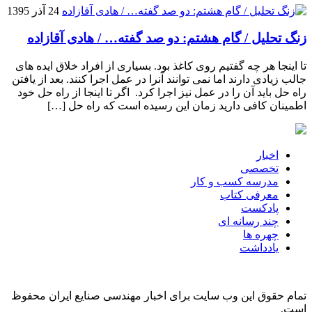
24 آذر 1395
زنگ تحلیل / گام هشتم: دو صد گفته… / هادی آقازاده
تا اینجا هر چه گفتیم روی کاغذ بود. بسیاری از افراد خلاق ایده های
جالب زیادی دارند اما نمی توانند آنرا در عمل اجرا کنند. بعد از یافتن
راه حل باید آن را در عمل نیز اجرا کرد. اگر تا اینجا از راه حل خود
اطمینان کافی دارید زمان این رسیده است که راه حل […]
اخبار
تخصصی
مدرسه کسب و کار
معرفی کتاب
پادکست
چند رسانه ای
چهره ها
یادداشت
تمام حقوق این وب سایت برای اخبار مهندسی صنایع ایران محفوظ
است.