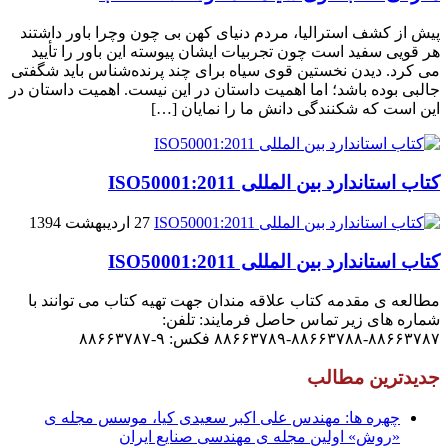
پیش از کشف استرالیا، مردم دنیاى کهن بی چون وچرا باور داشتند
هر قویى سفید است چون تجربیات ایشان پیوسته این باور را تأیید
می کرد. دیدن نخستین قوى سیاه براى چند پرنده‌شناس باید شگفتى
جالبى بوده باشد؛ اما اهمیت داستان در این نیست. اهمیت داستان در
این است که شکنندگى دانش ما را نمایان […]
کتاب استاندارد بین المللی ISO50001:2011
27 اردیبهشت 1394
کتاب استاندارد بین المللی ISO50001:2011
مطالعه ی مقدمه کتاب علاقه مندان جهت تهیه کتاب می توانند با
شماره های زیر تماس حاصل فرمایند: تلفن:
۸۸۶۶۳۷۸۷-۸۸۶۶۳۷۸۸-۸۸۶۶۳۷۸۹ فکس: ۹-۸۸۶۶۳۷۸۷
جدیدترین مطالب
چهره ها: مهندس علی اکبر سعیدی کیا، موسس مجله ی
«روش» اولین مجله ی مهندسی صنایع ایران