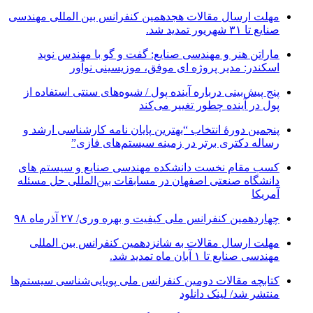
مهلت ارسال مقالات هجدهمین کنفرانس بین المللی مهندسی
صنایع تا ۳۱ شهریور تمدید شد.
ماراتن هنر و مهندسی صنایع: گفت و گو با مهندس نوید
اسکندر: مدیر پروژه ای موفق، موزیسینی نوآور
پنج پیش‌بینی درباره آینده پول / شیوه‌های سنتی استفاده از
پول در آینده چطور تغییر می‌کند
پنجمین دورۀ انتخاب “بهترین پایان ­نامه کارشناسی­ ارشد و
رساله دکتری برتر در زمینه سیستم‌های فازی”
کسب مقام نخست دانشکده مهندسی صنایع و سیستم های
دانشگاه صنعتی اصفهان در مسابقات بین‌المللی حل مسئله
آمریکا
چهاردهمین کنفرانس ملی کیفیت و بهره وری/ ۲۷ آذرماه ۹۸
مهلت ارسال مقالات به شانزدهمین کنفرانس بین المللی
مهندسی صنایع تا ۱ آبان ماه تمدید شد.
کتابچه مقالات دومین کنفرانس ملی پویایی‌شناسی سیستم‌ها
منتشر شد/ لینک دانلود