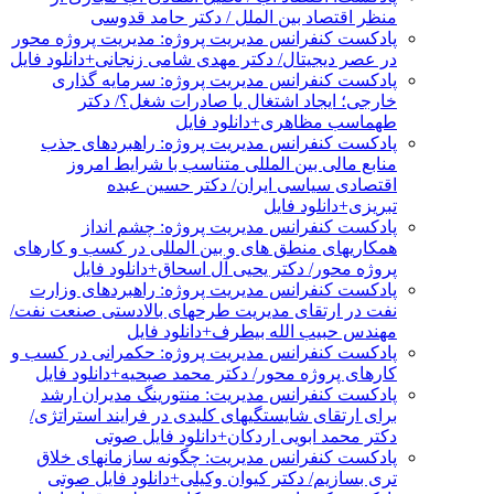
منظر اقتصاد بین الملل / دکتر حامد قدوسی
پادکست کنفرانس مدیریت پروژه: مدیریت پروژه محور
در عصر دیجیتال/ دکتر مهدی شامی زنجانی+دانلود فایل
پادکست کنفرانس مدیریت پروژه: سرمایه گذاری
خارجی؛ ایجاد اشتغال یا صادرات شغل؟/ دکتر
طهماسب مظاهری+دانلود فایل
پادکست کنفرانس مدیریت پروژه: راهبردهای جذب
منابع مالی بین المللی متناسب با شرایط امروز
اقتصادی سیاسی ایران/ دکتر حسین عبده
تبریزی+دانلود فایل
پادکست کنفرانس مدیریت پروژه: چشم انداز
همکاریهای منطق های و بین المللی در کسب و کارهای
پروژه محور/ دکتر یحیی آل اسحاق+دانلود فایل
پادکست کنفرانس مدیریت پروژه: راهبردهای وزارت
نفت در ارتقای مدیریت طرحهای بالادستی صنعت نفت/
مهندس حبیب الله بیطرف+دانلود فایل
پادکست کنفرانس مدیریت پروژه: حکمرانی در کسب و
کارهای پروژه محور/ دکتر محمد صبحیه+دانلود فایل
پادکست کنفرانس مدیریت: منتورینگ مدیران ارشد
برای ارتقای شایستگیهای کلیدی در فرایند استراتژی/
دکتر محمد ابویی اردکان+دانلود فایل صوتی
پادکست کنفرانس مدیریت: چگونه سازمانهای خلاق
تری بسازیم/ دکتر کیوان وکیلی+دانلود فایل صوتی