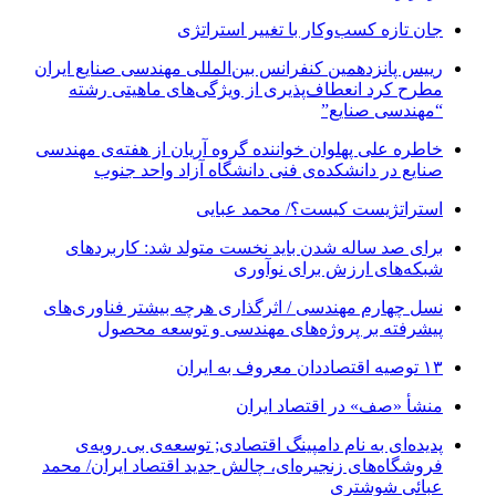
جان تازه کسب‌وکار با تغییر استراتژی
رییس پانزدهمین کنفرانس بین‌المللی مهندسی صنایع ایران
مطرح کرد انعطاف‌پذیری از ویژگی‌های ماهیتی رشته
“مهندسی صنایع”
خاطره علی پهلوان خواننده گروه آریان از هفته‌ی مهندسی
صنایع در دانشکده‌ی فنی دانشگاه آزاد واحد جنوب
استراتژیست کیست؟‬/ محمد عبایی
برای صد ساله شدن باید نخست متولد شد: کاربردهای
شبکه‌های ارزش برای نوآوری
نسل چهارم مهندسی / اثرگذاری هرچه بیشتر فناوری‌های
پیشرفته بر پروژه‌های مهندسی و توسعه محصول
۱۳ توصیه اقتصاددان معروف به ایران
منشأ «صف» در اقتصاد ایران
پدیده‌ای به نام دامپینگ اقتصادی; توسعه‌ی بی رویه‌ی
فروشگاه‌های زنجیره‌ای، چالش جدید اقتصاد ایران/ محمد
عبائی شوشتری